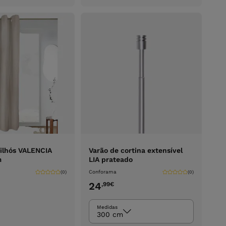
carrinho
carrinho
 ilhós VALENCIA
Varão de cortina extensível
m
LIA prateado
Conforama
(0)
(0)
24
,99
€
Medidas
300 cm