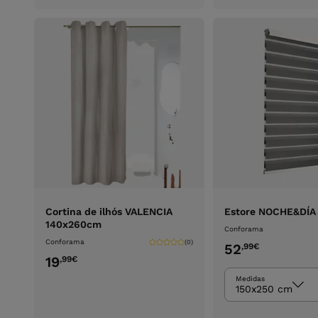
carrinho
Cortina de ilhós VALENCIA
Estore NOCHE&DÍA
140x260cm
Conforama
Conforama
(0)
52
,99
€
19
,99
€
Medidas
150x250 cm