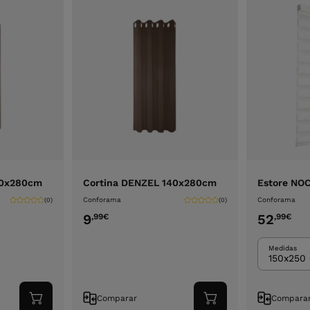
40x280cm
Cortina DENZEL 140x280cm
Estore NO
Conforama
Conforama
(0)
(0)
9
52
,99
€
,99
€
Medidas
150x250
Comparar
Compara
Adicionar
Adicionar