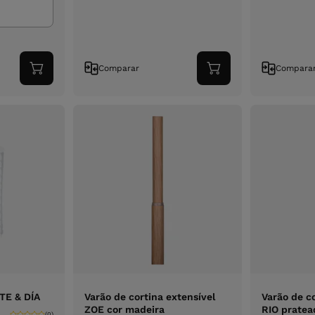
Comparar
Compara
Adicionar
Adicionar
ao
ao
carrinho
carrinho
ITE & DÍA
Varão de cortina extensível
Varão de co
ZOE cor madeira
RIO pratea
(0)