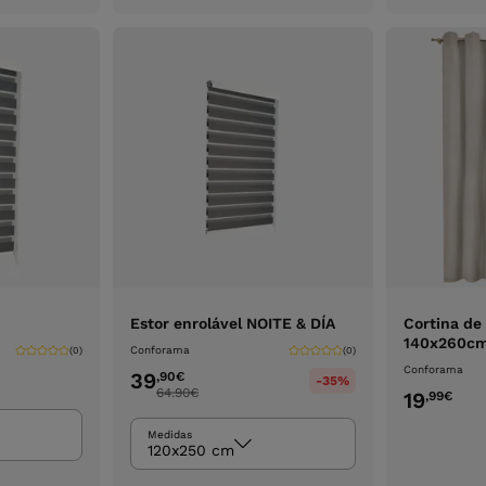
carrinho
carrinho
Estor enrolável NOITE & DÍA
Cortina de
140x260c
Conforama
(0)
(0)
Conforama
39
,90
€
-35%
64.90
€
19
,99
€
Medidas
120x250 cm