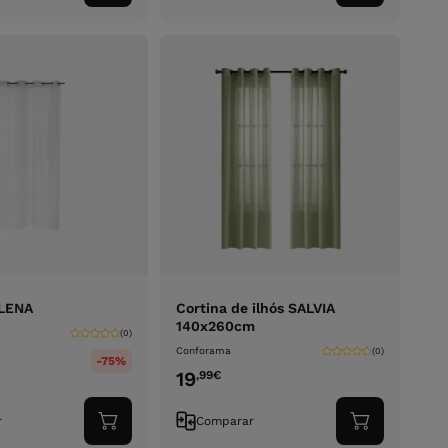
ao
ao
carrinho
carrinho
ELENA
Cortina de ilhós SALVIA
140x260cm
(0)
Conforama
(0)
-75%
19
,99
€
r
Comparar
Adicionar
Adicionar
ao
ao