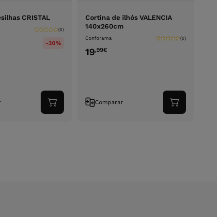
esilhas CRISTAL
Cortina de ilhós VALENCIA
140x260cm
(0)
Conforama
(0)
-30%
19
,99
€
r
Comparar
Adicionar
Adicionar
ao
ao
carrinho
carrinho