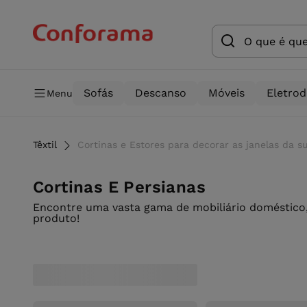
Sofás
Descanso
Móveis
Eletro
Menu
Têxtil
Cortinas e Estores para decorar as janelas da
Cortinas E Persianas
Encontre uma vasta gama de mobiliário doméstico,
produto!