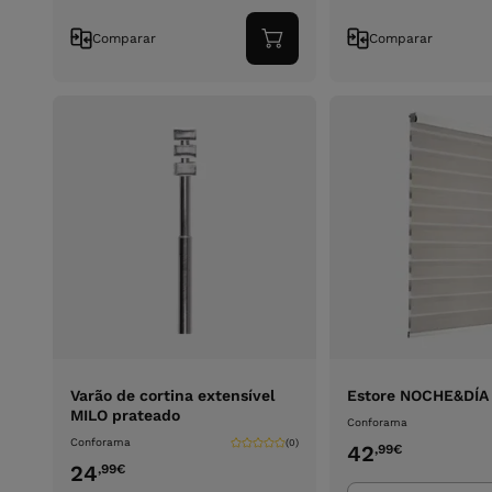
Comparar
Comparar
Adicionar
ao
carrinho
Varão de cortina extensível
Estore NOCHE&DÍA
MILO prateado
Conforama
Conforama
(0)
42
,99
€
24
,99
€