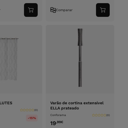
r
Comparar
Adicionar
Adicionar
ao
ao
carrinho
carrinho
OLUTES
Varão de cortina extensível
ELLA prateado
(0)
Conforama
(0)
-15%
19
,99
€