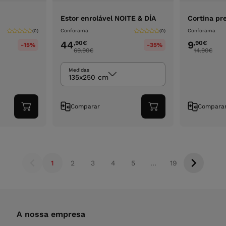
Estor enrolável NOITE & DÍA
Cortina pr
Conforama
Conforama
(0)
(0)
44
9
,90
€
,90
€
-15%
-35%
69.90
€
14.90
€
Medidas
135x250 cm
Comparar
Compara
Adicionar
Adicionar
ao
ao
carrinho
carrinho
1
2
3
4
5
...
19
A nossa empresa