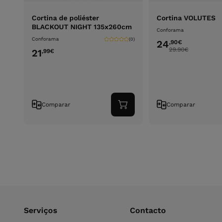
Cortina de poliéster
Cortina VOLUTES
BLACKOUT NIGHT 135x260cm
Conforama
Conforama
(0)
24
,90
€
29.90
€
21
,99
€
Comparar
Comparar
Adicionar
ao
carrinho
Serviços
Contacto