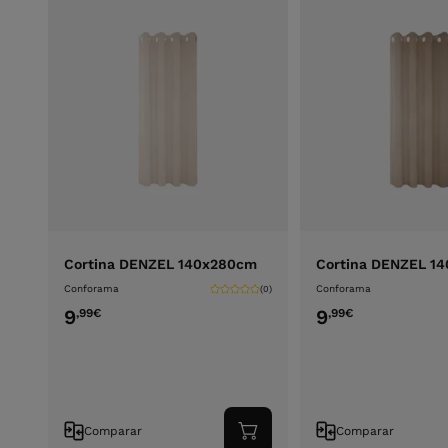
Cortina DENZEL 140x280cm
Cortina DENZEL 1
Conforama
Conforama
(0)
9
9
,99
€
,99
€
Comparar
Comparar
Adicionar