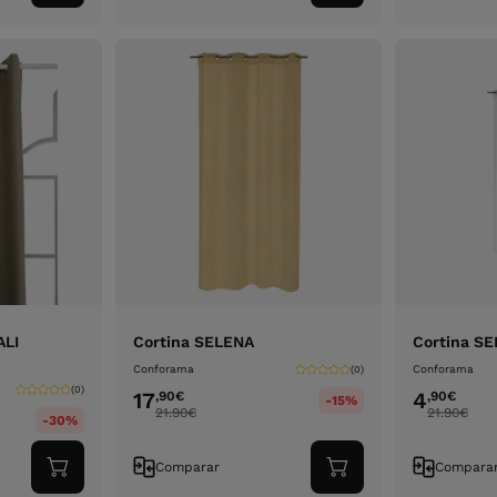
ao
ao
carrinho
carrinho
ALI
Cortina SELENA
Cortina S
Conforama
Conforama
(0)
(0)
17
4
,90
€
,90
€
-15%
21.90
€
21.90
€
-30%
Comparar
Compara
Adicionar
Adicionar
ao
ao