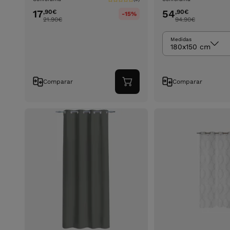
17
54
,90
€
,90
€
-15%
21.90
€
94.90
€
Medidas
180x150 cm
Comparar
Comparar
Adicionar
ao
carrinho