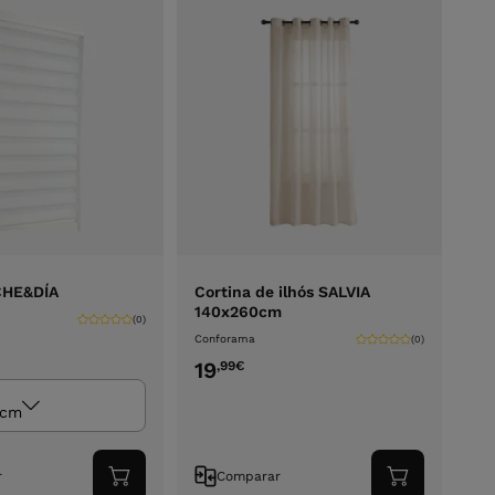
CHE&DÍA
Cortina de ilhós SALVIA
140x260cm
(0)
Conforama
(0)
19
,99
€
 cm
r
Comparar
Adicionar
Adicionar