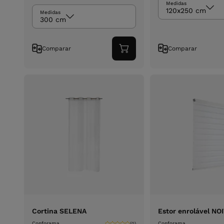
Medidas
120x250 cm
Medidas
300 cm
Comparar
Comparar
Adicionar
ao
carrinho
Cortina SELENA
Estor enrolável NO
Conforama
Conforama
(0)