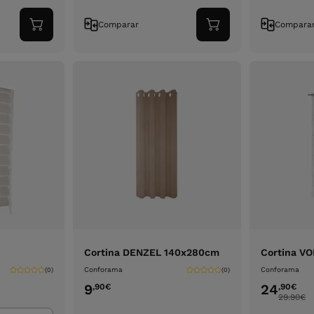
Comparar
Compara
Adicionar
Adicionar
ao
ao
carrinho
carrinho
Cortina DENZEL 140x280cm
Cortina V
Conforama
Conforama
(0)
(0)
9
24
,90
€
,90
€
29.90
€