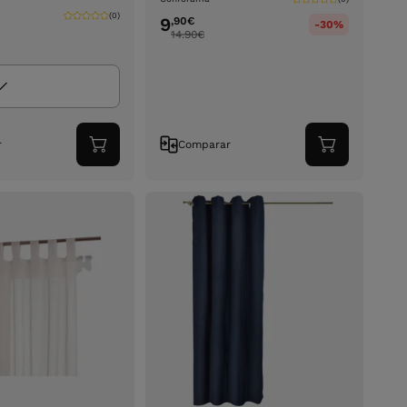
(0)
9
,90
€
-30%
14.90
€
r
Comparar
Adicionar
Adicionar
ao
ao
carrinho
carrinho