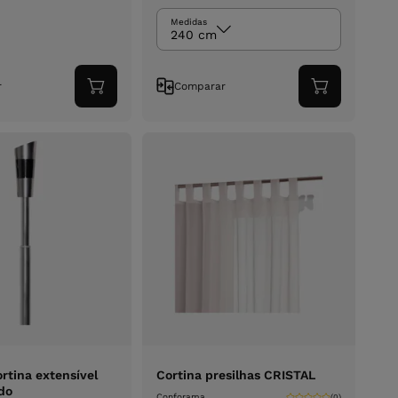
Medidas
240 cm
r
Comparar
Adicionar
Adicionar
ao
ao
carrinho
carrinho
rtina extensível
Cortina presilhas CRISTAL
do
Conforama
(0)