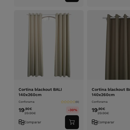
ao
carrinho
Cortina blackout BALI
Cortina blackout B
140x260cm
140x260cm
Conforama
Conforama
(0)
19
19
,90
€
,90
€
-30%
29.90
€
29.90
€
Comparar
Comparar
Adicionar
ao