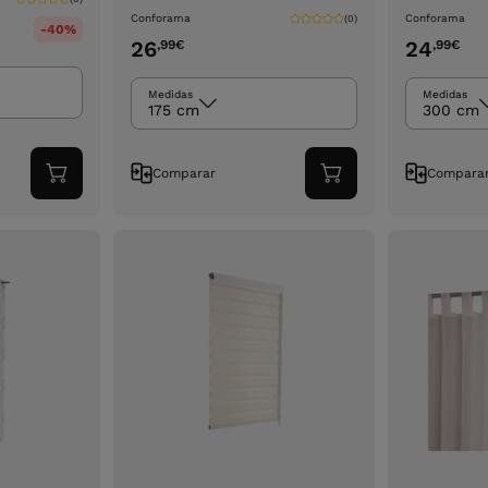
Conforama
Conforama
(0)
-40%
26
24
,99
€
,99
€
Medidas
Medidas
175 cm
300 cm
Comparar
Compara
Adicionar
Adicionar
ao
ao
carrinho
carrinho