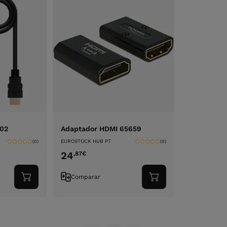
302
Adaptador HDMI 65659
EUROSTOCK HUB PT
(0)
(0)
24
,87
€
Comparar
Adicionar
Adicionar
ao
ao
carrinho
carrinho