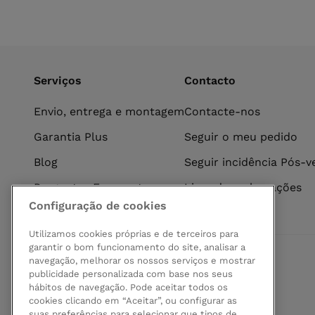
Serviços
Contacto
Envio, entrega e montagem
Contacte-nos
Garantia Plus
Seguir o meu pedido
Blog
Seguir incidência Pós-
Perguntas Frequentes
Livro de reclamações
Configuração de cookies
Utilizamos cookies próprias e de terceiros para
garantir o bom funcionamento do site, analisar a
navegação, melhorar os nossos serviços e mostrar
Pagamento seguro
publicidade personalizada com base nos seus
hábitos de navegação. Pode aceitar todos os
cookies clicando em “Aceitar”, ou configurar as
suas preferências para selecionar que tipos de