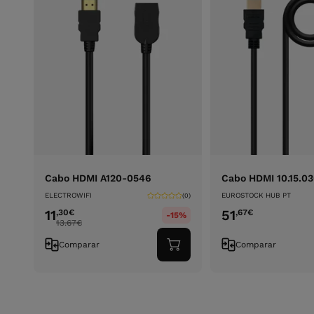
Cabo HDMI A120-0546
Cabo HDMI 10.15.0
ELECTROWIFI
EUROSTOCK HUB PT
(0)
11
51
,30
€
,67
€
-15%
13.67
€
Comparar
Comparar
Adicionar
ao
carrinho