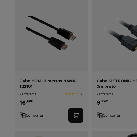
Cabo HDMI 3 metros HAMA
Cabo METRONIC H
122101
3m preto
Conforama
Conforama
(0)
16
9
,99
€
,99
€
Comparar
Comparar
Adicionar
ao
carrinho