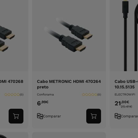
DMI 470268
Cabo METRONIC HDMI 470264
Cabo USB-
preto
10.15.5135
Conforama
ELECTROWIFI
(0)
(0)
6
21
,99
€
,00
€
25.41
€
Comparar
Compara
Adicionar
Adicionar
ao
ao
carrinho
carrinho