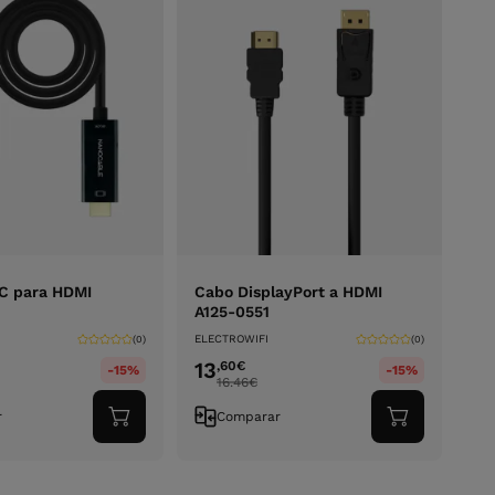
C para HDMI
Cabo DisplayPort a HDMI
A125-0551
ELECTROWIFI
(0)
(0)
13
,60
€
-15%
-15%
16.46
€
r
Comparar
Adicionar
Adicionar
ao
ao
carrinho
carrinho