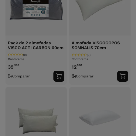
Pack de 2 almofadas
Almofada VISCOCOPOS
VISCO ACTI CARBON 60cm
SOMNALIS 70cm
(0)
(0)
Conforama
Conforama
,90
€
,99
€
39
12
Comparar
Comparar
Adicionar
Adici
ao
ao
carrinho
carri