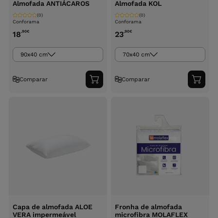
Almofada ANTIÁCAROS
Almofada KOL
(0)
(0)
Conforama
Conforama
,90
€
,90
€
18
23
90x40 cm
70x40 cm
Comparar
Comparar
Adicionar
Adici
ao
ao
carrinho
carri
Capa de almofada ALOE
Fronha de almofada
VERA impermeável
microfibra MOLAFLEX