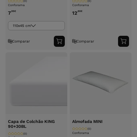
(0)
(0)
Conforama
Conforama
,99
€
,90
€
7
12
110x45 cm
Comparar
Comparar
Adicionar
Adici
ao
ao
carrinho
carri
Capa de Colchão KING
Almofada MINI
90+30BL
(0)
Conforama
(0)