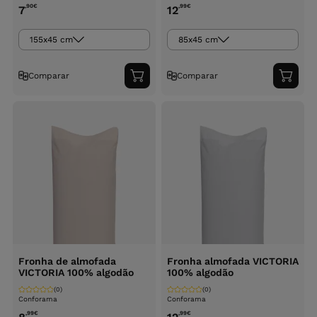
,90
€
,99
€
7
12
155x45 cm
85x45 cm
Comparar
Comparar
Adicionar
Adici
ao
ao
carrinho
carri
Fronha de almofada
Fronha almofada VICTORIA
VICTORIA 100% algodão
100% algodão
(0)
(0)
Conforama
Conforama
,99
€
,99
€