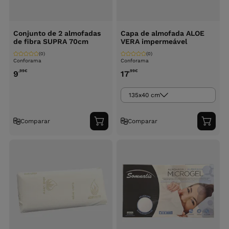
Conjunto de 2 almofadas
Capa de almofada ALOE
de fibra SUPRA 70cm
VERA impermeável
(0)
(0)
Conforama
Conforama
,99
€
,99
€
9
17
135x40 cm
Comparar
Comparar
Adicionar
Adici
ao
ao
carrinho
carri