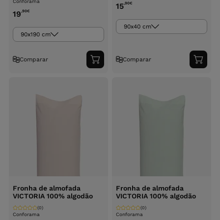
Conforama
,90
€
15
,90
€
19
90x40 cm
90x190 cm
Comparar
Comparar
Adicionar
Adici
ao
ao
carrinho
carri
Fronha de almofada
Fronha de almofada
VICTORIA 100% algodão
VICTORIA 100% algodão
(0)
(0)
Conforama
Conforama