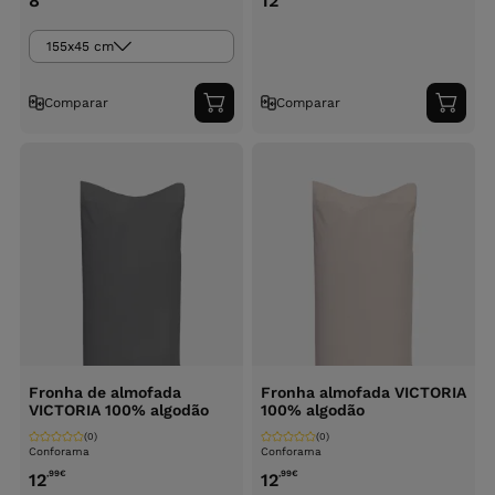
8
12
155x45 cm
Comparar
Comparar
Adicionar
Adici
ao
ao
carrinho
carri
Fronha de almofada
Fronha almofada VICTORIA
VICTORIA 100% algodão
100% algodão
(0)
(0)
Conforama
Conforama
,99
€
,99
€
12
12