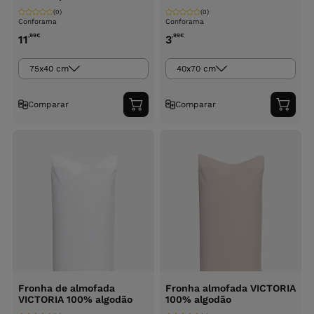
(0)
(0)
Conforama
Conforama
,99
€
,99
€
11
3
75x40 cm
40x70 cm
Comparar
Comparar
Adicionar
Adici
ao
ao
carrinho
carri
Fronha de almofada
Fronha almofada VICTORIA
VICTORIA 100% algodão
100% algodão