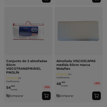
ao
ao
carrinho
carri
Conjunto de 2 almofadas
Almofada VISCO3CAPAS
60cm
medida 60cm marca
VISCOTRANSPIRÁVEL
Molaflex
PIKOLÍN
(0)
Conforama
(0)
Conforama
,99
€
46
-10%
54.99
€
,99
€
54
-15%
64.99
€
Comparar
Comparar
Adicionar
Adici
ao
ao
carrinho
carri