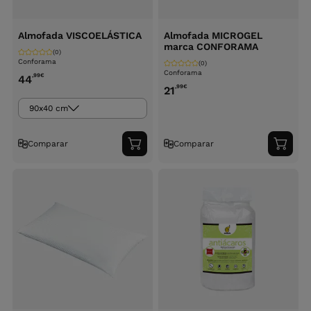
Almofada VISCOELÁSTICA
Almofada MICROGEL
marca CONFORAMA
(0)
Conforama
(0)
Conforama
,99
€
44
,99
€
21
90x40 cm
Comparar
Comparar
Adicionar
Adici
ao
ao
carrinho
carri