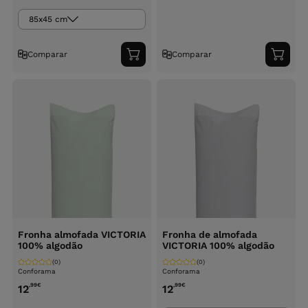
85x45 cm
Comparar
Comparar
Adicionar
Adici
ao
ao
carrinho
carri
Fronha almofada VICTORIA
Fronha de almofada
100% algodão
VICTORIA 100% algodão
(0)
(0)
Conforama
Conforama
,99
€
,99
€
12
12