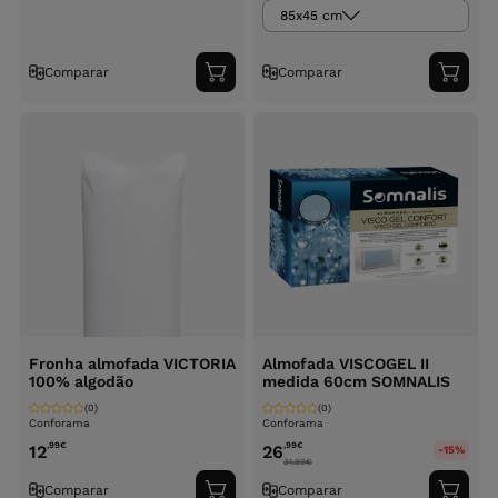
85x45 cm
Comparar
Comparar
Adicionar
Adici
ao
ao
carrinho
carri
Fronha almofada VICTORIA
Almofada VISCOGEL II
100% algodão
medida 60cm SOMNALIS
(0)
(0)
Conforama
Conforama
,99
€
,99
€
12
26
-15%
31.99
€
Comparar
Comparar
Adicionar
Adici