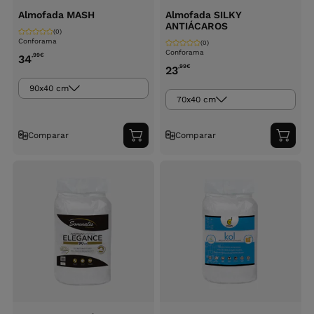
Almofada MASH
Almofada SILKY
ANTIÁCAROS
(0)
Conforama
(0)
Conforama
,99
€
34
,99
€
23
90x40 cm
70x40 cm
Comparar
Comparar
Adicionar
Adici
ao
ao
carrinho
carri