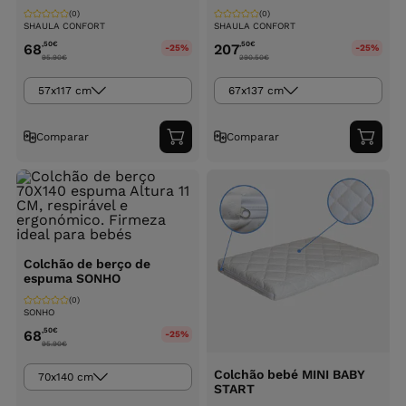
(0)
(0)
SHAULA CONFORT
SHAULA CONFORT
,50
€
,50
€
68
207
-25%
-25%
95.90
€
290.50
€
57x117 cm
67x137 cm
Comparar
Comparar
Adicionar
Adici
ao
ao
carrinho
carri
Colchão de berço de
espuma SONHO
(0)
SONHO
,50
€
68
-25%
95.90
€
Colchão bebé MINI BABY
70x140 cm
START