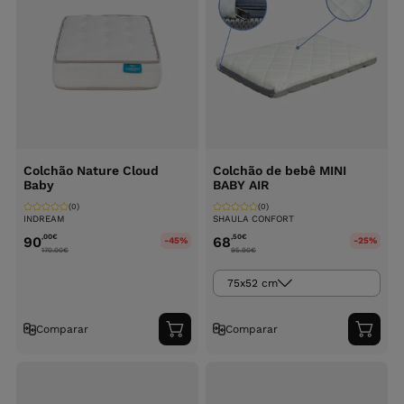
Colchão Nature Cloud
Colchão de bebê MINI
Baby
BABY AIR
(0)
(0)
INDREAM
SHAULA CONFORT
,00
€
,50
€
90
68
-45%
-25%
170.00
€
95.90
€
75x52 cm
Comparar
Comparar
Adicionar
Adici
ao
ao
carrinho
carri