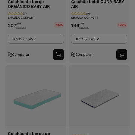
Colchão de berço
Colchão bebê CUNA BABY
ORGÂNICO BABY AIR
AIR
(0)
(0)
SHAULA CONFORT
SHAULA CONFORT
,50
€
,00
€
207
196
-25%
-25%
290.50
€
274.40
€
67x137 cm
67x137 cm
Comparar
Comparar
Adicionar
Adici
ao
ao
carrinho
carri
Colchão de berço de