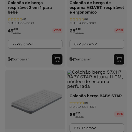
Colchão de berço
Colchão de berço de
respirável 2 em 1 para
espuma VELVET, respirável
bebé
e ergonómico
(0)
(0)
SHAULA CONFORT
SHAULA CONFORT
,50
€
,50
€
45
68
-25%
-25%
63.70
€
95.90
€
72x23 cm
67x137 cm
Comparar
Comparar
Adicionar
Adici
ao
ao
carrinho
carri
Colchão berço BABY STAR
(0)
SHAULA CONFORT
,50
€
68
-25%
95.90
€
57x117 cm