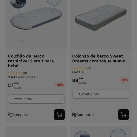
Colchão de berço
Colchão de berço Sweet
respirável 2 em 1 para
Dreams com toque suave
bebé
(0)
MATRIS
(0)
SHAULA CONFORT
,95
€
89
-40%
161.91
€
,00
€
57
-25%
79.80
€
70x140 cm
72x23 cm
Comparar
Comparar
Adicionar
Adici
ao
ao
carrinho
carri