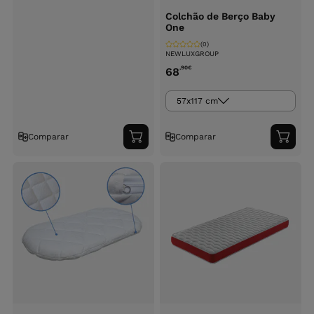
Colchão de Berço Baby
One
(0)
NEWLUXGROUP
,90
€
68
57x117 cm
Comparar
Comparar
Adicionar
Adici
ao
ao
carrinho
carri