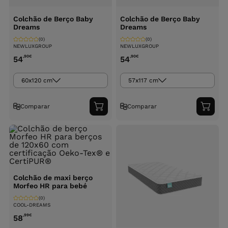
Colchão de Berço Baby
Colchão de Berço Baby
Dreams
Dreams
(0)
(0)
NEWLUXGROUP
NEWLUXGROUP
,90
€
,90
€
54
54
60x120 cm
57x117 cm
Comparar
Comparar
Adicionar
Adici
ao
ao
carrinho
carri
Colchão de maxi berço
Morfeo HR para bebé
(0)
COOL-DREAMS
,99
€
58