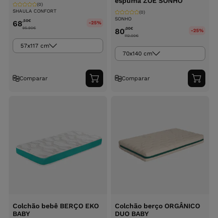
espuma ZOE SONHO
(0)
SHAULA CONFORT
(0)
SONHO
,50
€
68
-25%
95.90
€
,00
€
80
-25%
112.00
€
57x117 cm
70x140 cm
Comparar
Comparar
Adicionar
Adici
ao
ao
carrinho
carri
Colchão bebê BERÇO EKO
Colchão berço ORGÂNICO
BABY
DUO BABY