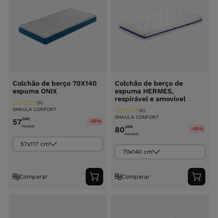
Colchão de berço 70X140
Colchão de berço de
espuma ONIX
espuma HERMES,
respirável e amovível
(0)
SHAULA CONFORT
(0)
SHAULA CONFORT
,00
€
57
-25%
79.80
€
,00
€
80
-25%
112.00
€
57x117 cm
70x140 cm
Comparar
Comparar
Adicionar
Adici
ao
ao
carrinho
carri