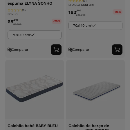
(0)
espuma ELYNA SONHO
SHAULA CONFORT
(0)
,50
€
163
-25%
SONHO
228.90
€
,50
€
68
-25%
95.90
€
70x140 cm
70x140 cm
Comparar
Comparar
Adicionar
Adici
ao
ao
carrinho
carri
Colchão bebê BABY BLEU
Colchão de berço de