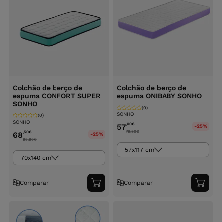
Colchão de berço de
Colchão de berço de
espuma CONFORT SUPER
espuma ONIBABY SONHO
SONHO
(0)
SONHO
(0)
SONHO
,00
€
57
-25%
79.80
€
,50
€
68
-25%
95.90
€
57x117 cm
70x140 cm
Comparar
Comparar
Adicionar
Adici
ao
ao
carrinho
carri