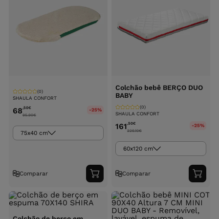
Colchão bebê BERÇO DUO
(0)
BABY
SHAULA CONFORT
(0)
,50
€
68
-25%
SHAULA CONFORT
95.90
€
,50
€
161
-25%
226.10
€
75x40 cm
60x120 cm
Comparar
Comparar
Adicionar
Adici
ao
ao
carrinho
carri
Colchão de berço em