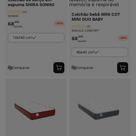
espuma SHIRA SONHO
(0)
Colchão bebê MINI COT
SONHO
MINI DUO BABY
,50
€
68
-25%
(0)
95.90
€
SHAULA CONFORT
,50
€
70x140 cm
68
-25%
95.90
€
90x40 cm
Comparar
Comparar
Adicionar
Adici
ao
ao
carrinho
carri