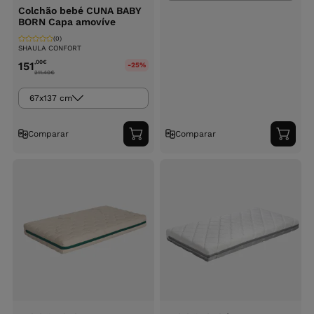
Colchão bebé CUNA BABY
BORN Capa amovíve
(0)
SHAULA CONFORT
,00
€
151
-25%
211.40
€
67x137 cm
Comparar
Comparar
Adicionar
Adici
ao
ao
carrinho
carri