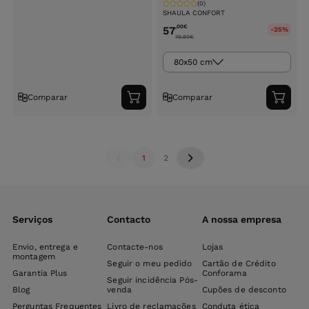
(0)
SHAULA CONFORT
,00
€
57
-25%
79.80
€
80x50 cm
Comparar
Comparar
Adicionar
Adici
ao
ao
carrinho
carri
1
2
Serviços
Contacto
A nossa empresa
Envio, entrega e
Contacte-nos
Lojas
montagem
Seguir o meu pedido
Cartão de Crédito
Garantia Plus
Conforama
Seguir incidência Pós-
Blog
venda
Cupões de desconto
Perguntas Frequentes
Livro de reclamações
Conduta ética