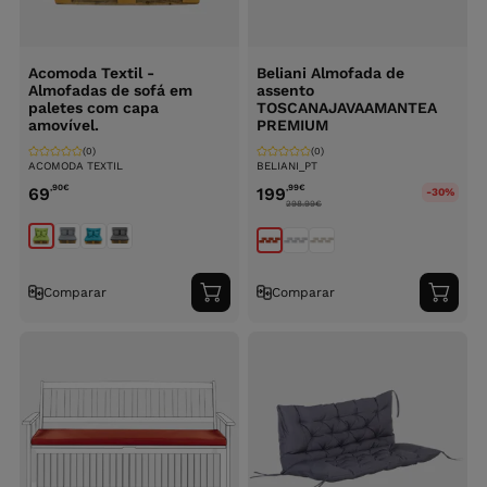
Acomoda Textil -
Beliani Almofada de
Almofadas de sofá em
assento
paletes com capa
TOSCANAJAVAAMANTEA
amovível.
PREMIUM
(0)
(0)
ACOMODA TEXTIL
BELIANI_PT
,90
€
,99
€
69
199
-30%
298.99
€
Comparar
Comparar
Adicionar
Adici
ao
ao
carrinho
carri