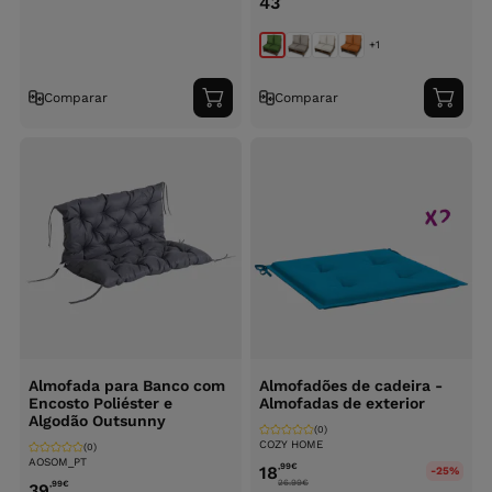
43
+1
Comparar
Comparar
Adicionar
Adici
ao
ao
carrinho
carri
Almofada para Banco com
Almofadões de cadeira -
Encosto Poliéster e
Almofadas de exterior
Algodão Outsunny
(0)
COZY HOME
(0)
AOSOM_PT
,99
€
18
-25%
26.99
€
,99
€
39