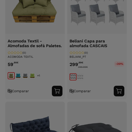
Acomoda Textil -
Beliani Capa para
Almofadas de sofá Paletes.
almofada CASCAIS
(0)
(0)
ACOMODA TEXTIL
BELIANI_PT
,90
€
,99
€
59
299
-20%
388.99
€
+1
Comparar
Comparar
Adicionar
Adici
ao
ao
carrinho
carri