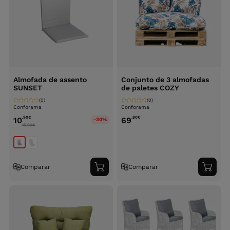
Almofada de assento
Conjunto de 3 almofadas
SUNSET
de paletes COZY
(0)
(0)
Conforama
Conforama
,90
€
,90
€
10
69
-30%
15.90
€
Comparar
Comparar
Adicionar
Adici
ao
ao
carrinho
carri