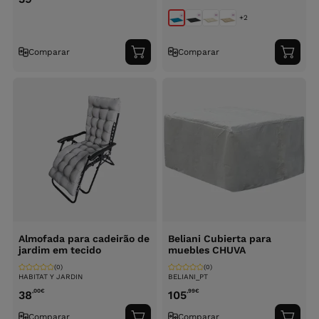
+2
Comparar
Comparar
Adicionar
Adici
ao
ao
carrinho
carri
Almofada para cadeirão de
Beliani Cubierta para
jardim em tecido
muebles CHUVA
(0)
(0)
HABITAT Y JARDIN
BELIANI_PT
,00
€
,99
€
38
105
Comparar
Comparar