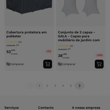
Cobertura protetora em
Conjunto de 2 capas -
poliéster
GALA - Capas para
mobiliário de jardim com
(0)
sweeek PT
(0)
sweeek PT
,24
€
52
-5%
54.99
€
,49
€
38
-30%
54.99
€
Comparar
Comparar
Adicionar
Adici
ao
ao
carrinho
carri
1
2
3
4
5
Serviços
Contacto
A nossa empresa