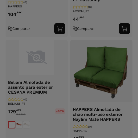
(0)
HAPPERS
(0)
AOSOM_PT
,99
€
104
,99
€
44
Comparar
Comparar
Adicionar
Adici
ao
ao
carrinho
carri
Beliani Almofada de
assento para exterior
CESANA PREMIUM
(0)
BELIANI_PT
HAPPERS Almofada de
,99
€
129
-30%
chão multi-uso exterior
188.99
€
Naylim Mate HAPPERS
(0)
HAPPERS
,95
€