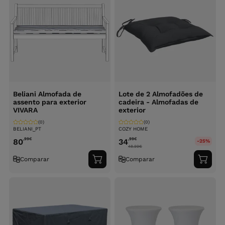
Beliani Almofada de
Lote de 2 Almofadões de
assento para exterior
cadeira - Almofadas de
VIVARA
exterior
(0)
(0)
BELIANI_PT
COZY HOME
,99
€
,99
€
80
34
-25%
48.99
€
Comparar
Comparar
Adicionar
Adici
ao
ao
carrinho
carri