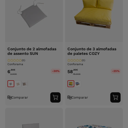
Conjunto de 2 almofadas
Conjunto de 3 almofadas
de assento SUN
de paletes COZY
(0)
(0)
Conforama
Conforama
,90
€
,90
€
6
58
-30%
-25%
9.90
€
78.90
€
Comparar
Comparar
Adicionar
Adici
ao
ao
carrinho
carri