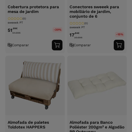
Cobertura protetora para
Conectores sweeek para
mesa de jardim
mobiliário de jardim,
conjunto de 6
(0)
sweeek PT
(0)
sweeek PT
,99
€
51
-20%
64.99
€
,84
€
17
-15%
20.99
€
Comparar
Comparar
Adicionar
Adici
ao
ao
carrinho
carri
Almofada de paletes
Almofada para Banco
Toldotex HAPPERS
Poliéster 200gm² e Algodão
PP Outsunny