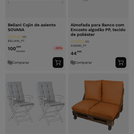
Beliani Cojín de asiento
Almofada para Banco com
SOVANA
Encosto algodão PP, tecido
de poliéster
(0)
BELIANI_PT
(0)
AOSOM_PT
,99
€
100
-25%
138.99
€
,99
€
44
Comparar
Comparar
Adicionar
Adici
ao
ao
carrinho
carri