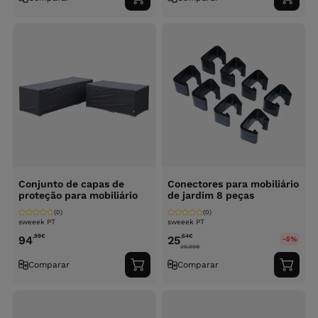
Adicionar
Adici
ao
ao
carrinho
carri
Conjunto de capas de
Conectores para mobiliário
proteção para mobiliário
de jardim 8 peças
(0)
(0)
sweeek PT
sweeek PT
,99
€
,64
€
94
25
-5%
26.99
€
Comparar
Comparar
Adicionar
Adici
ao
ao
carrinho
carri