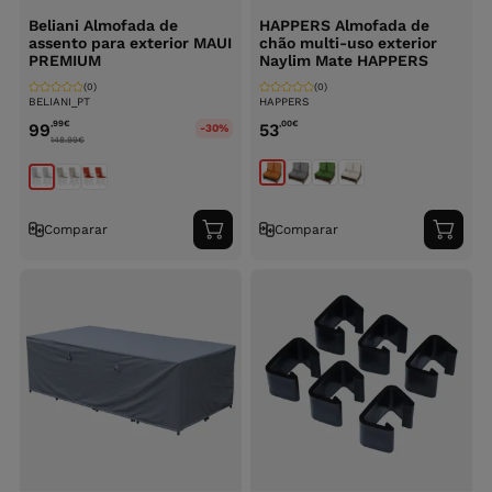
Beliani Almofada de
HAPPERS Almofada de
assento para exterior MAUI
chão multi-uso exterior
PREMIUM
Naylim Mate HAPPERS
(0)
(0)
BELIANI_PT
HAPPERS
,99
€
,00
€
99
53
-30%
148.99
€
Comparar
Comparar
Adicionar
Adici
ao
ao
carrinho
carri