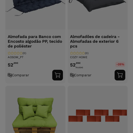
Almofada para Banco com
Almofadões de cadeira -
Encosto algodão PP, tecido
Almofadas de exterior 6
de poliéster
pcs
(0)
(0)
AOSOM_PT
COZY HOME
,99
€
,99
€
52
52
-25%
74.99
€
Comparar
Comparar
Adicionar
Adici
ao
ao
carrinho
carri