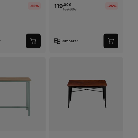
119
,00
€
-25%
-25%
159.00
€
r
Comparar
Adicionar
Adicionar
ao
ao
carrinho
carrinho