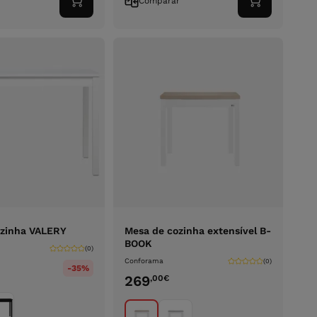
r
Comparar
Adicionar
Adicionar
ao
ao
carrinho
carrinho
ozinha VALERY
Mesa de cozinha extensível B-
BOOK
(0)
Conforama
(0)
-35%
269
,00
€