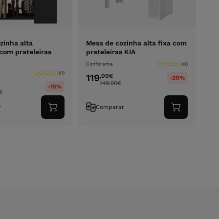
zinha alta
Mesa de cozinha alta fixa com
 com prateleiras
prateleiras KIA
Conforama
(0)
(0)
119
,00
€
-20%
149.00
€
-15%
€
r
Comparar
Adicionar
Adicionar
ao
ao
carrinho
carrinho