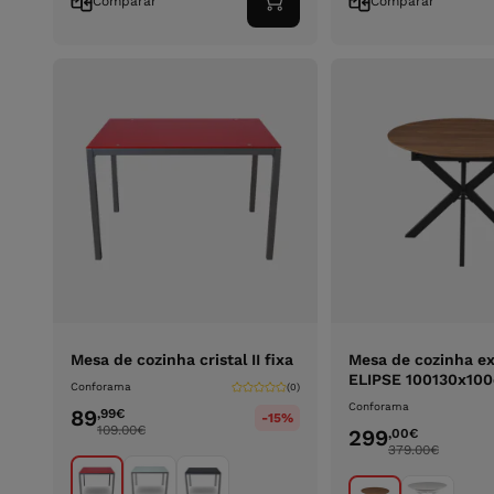
Comparar
Comparar
Adicionar
ao
carrinho
Mesa de cozinha cristal II fixa
Mesa de cozinha ex
ELIPSE 100130x10
Conforama
(0)
Conforama
89
,99
€
-15%
109.00
€
299
,00
€
379.00
€