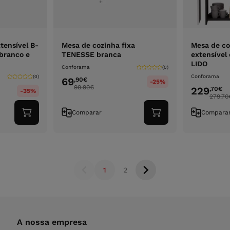
tensível B-
Mesa de cozinha fixa
Mesa de co
branco e
TENESSE branca
extensível
LIDO
Conforama
(0)
Conforama
(0)
69
,90
€
-25%
98.90
€
229
,70
€
-35%
279.70
Comparar
Compara
Adicionar
Adicionar
ao
ao
carrinho
carrinho
1
2
A nossa empresa