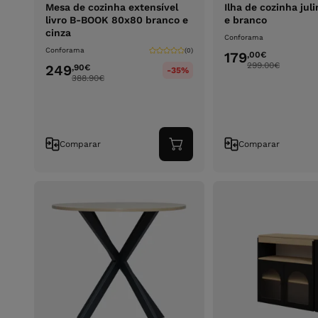
Mesa de cozinha extensível
Ilha de cozinha jul
livro B-BOOK 80x80 branco e
e branco
cinza
Conforama
Conforama
(0)
179
,00
€
299.00
€
249
,90
€
-35%
388.90
€
Comparar
Comparar
Adicionar
ao
carrinho