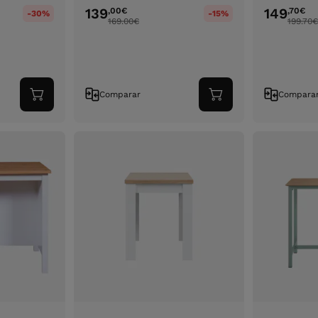
139
149
,00
€
,70
€
-30%
-15%
169.00
€
199.70
€
Comparar
Compara
Adicionar
Adicionar
ao
ao
carrinho
carrinho