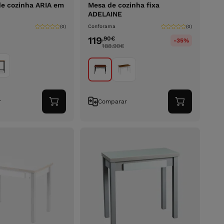
de cozinha ARIA em
Mesa de cozinha fixa
ADELAINE
Conforama
(0)
(0)
119
,90
€
-35%
188.90
€
r
Comparar
Adicionar
Adicionar
ao
ao
carrinho
carrinho