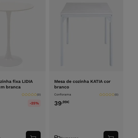
zinha fixa LIDIA
Mesa de cozinha KATIA cor
m branca
branco
Conforama
(0)
(0)
39
,99
€
-25%