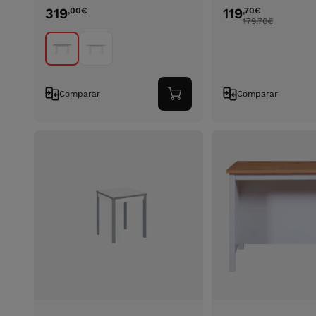
319
119
,00
€
,70
€
179.70
€
Comparar
Comparar
Adicionar
ao
carrinho