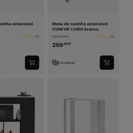
zinha extensível
Mesa de cozinha extensível
CONFOR LIVRO branca
Conforama
(0)
(0)
269
,00
€
r
Comparar
Adicionar
Adicionar
ao
ao
carrinho
carrinho