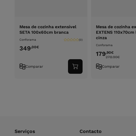
Mesa de cozinha extensível
Mesa de cozinha ex
SETA 100x60cm branca
EXTENS 110x70cm 
cinza
Conforama
(0)
Conforama
349
,00
€
179
,90
€
278.90
€
Comparar
Comparar
Adicionar
ao
carrinho
Serviços
Contacto