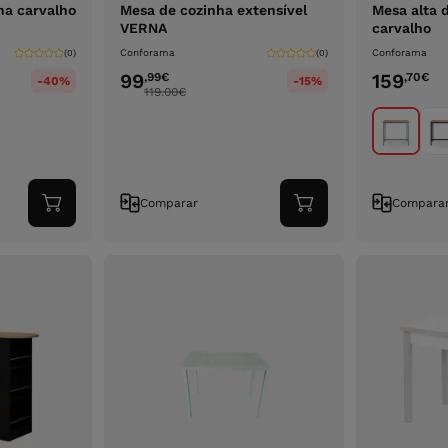
ina carvalho
Mesa de cozinha extensível
Mesa alta 
VERNA
carvalho
Conforama
Conforama
(0)
(0)
99
159
,99
€
,70
€
-40%
-15%
119.00
€
Comparar
Compara
Adicionar
Adicionar
ao
ao
carrinho
carrinho