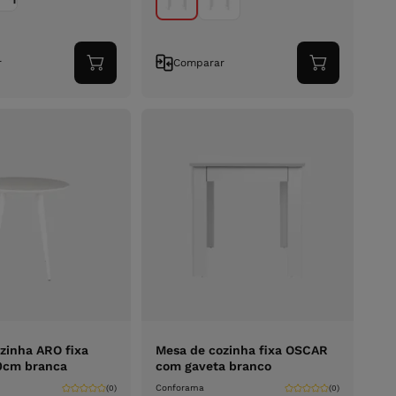
r
Comparar
Adicionar
Adicionar
ao
ao
carrinho
carrinho
zinha ARO fixa
Mesa de cozinha fixa OSCAR
cm branca
com gaveta branco
Conforama
(0)
(0)