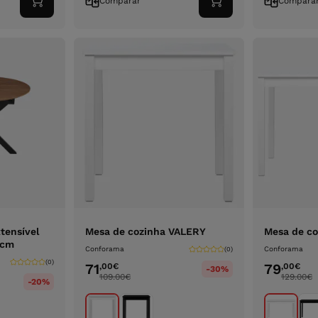
Comparar
Compara
Adicionar
Adicionar
ao
ao
carrinho
carrinho
tensível
Mesa de cozinha VALERY
Mesa de c
0cm
Conforama
Conforama
(0)
(0)
71
79
,00
€
,00
€
-30%
109.00
€
129.00
€
-20%