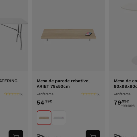
CATERING
Mesa de parede rebatível
Mesa de co
m
ARIET 78x50cm
80x98x80c
Conforama
Conforama
(0)
(0)
54
79
,99
€
,99
€
109.00
€