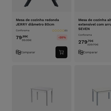
Mesa de cozinha redonda
Mesa de cozinha al
JERRY diâmetro 80cm
extensível com ar
SEVEN
Conforama
(0)
Conforama
79
,99
€
-20%
99.99
€
279
,70
€
329.70
€
Comparar
Comparar
Adicionar
ao
carrinho