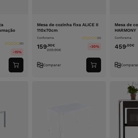
ta
Mesa de cozinha fixa ALICE II
Mesa de co
rumação
110x70cm
HARMONY
Conforama
Conforama
(0)
(0)
159
459
,90
€
,00
€
-30%
228.90
€
-15%
Comparar
Compara
Adicionar
Adicionar
ao
ao
carrinho
carrinho