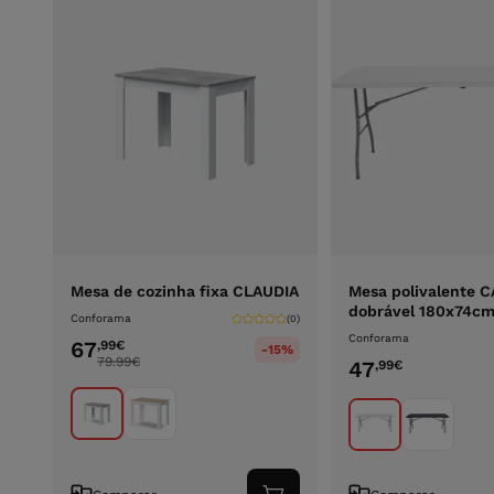
Mesa de cozinha fixa CLAUDIA
Mesa polivalente 
dobrável 180x74c
Conforama
(0)
Conforama
67
,99
€
-15%
79.99
€
47
,99
€