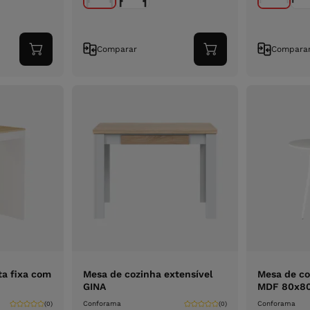
Comparar
Compara
Adicionar
Adicionar
ao
ao
carrinho
carrinho
ta fixa com
Mesa de cozinha extensível
Mesa de co
GINA
MDF 80x80
Conforama
Conforama
(0)
(0)