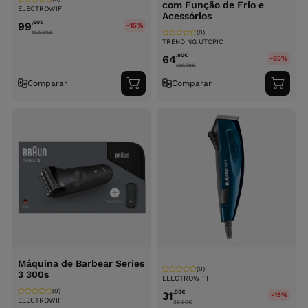
com Função de Frio e
ELECTROWIFI
Acessórios
,60
€
99
-15%
(0)
120.52
€
TRENDING UTOPIC
,90
€
64
-65%
196.79
€
Comparar
Comparar
Adicionar
Adici
ao
ao
carrinho
carri
Máquina de Barbear Series
(0)
3 300s
ELECTROWIFI
(0)
,90
€
31
-15%
ELECTROWIFI
38.60
€