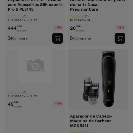
com Acessórios Silk·expert
do nariz Nasal
Pro 5 PL5145
PrecisionCare
(0)
(0)
EUROSTOCK HUB PT
ELECTROWIFI
,56
€
,70
€
444
20
-15%
-15%
550.00
€
25.05
€
Comparar
Comparar
Adicionar
Adici
ao
ao
carrinho
carri
(0)
EUROSTOCK HUB PT
,98
€
45
-10%
52.99
€
Aparador de Cabelo-
Máquina de Barbear
MGK5411
(0)