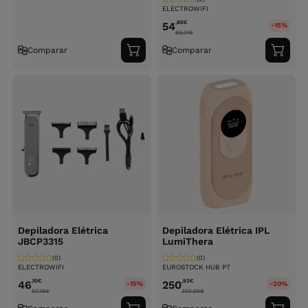
ELECTROWIFI
,80
€
54
-15%
66.31
€
Comparar
Comparar
Adicionar
Adici
ao
ao
carrinho
carri
Depiladora Elétrica
Depiladora Elétrica IPL
JBCP3315
LumiThera
(0)
(0)
ELECTROWIFI
EUROSTOCK HUB PT
,10
€
,93
€
46
250
-15%
-20%
55.78
€
325.99
€