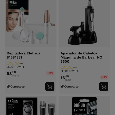
Depiladora Elétrica
Aparador de Cabelo-
81581331
Máquina de Barbear NO
3500
(0)
ELECTROWIFI
(0)
ELECTROWIFI
,90
€
98
-15%
119.67
€
,00
€
16
-15%
19.36
€
Comparar
Comparar
Adicionar
Adici
ao
ao
carrinho
carri