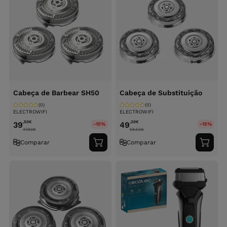
Cabeça de Barbear SH50
Cabeça de Substituição
(0)
(0)
ELECTROWIFI
ELECTROWIFI
,50
€
,20
€
39
49
-15%
-15%
47.80
€
59.53
€
Comparar
Comparar
Adicionar
Adici
ao
ao
carrinho
carri