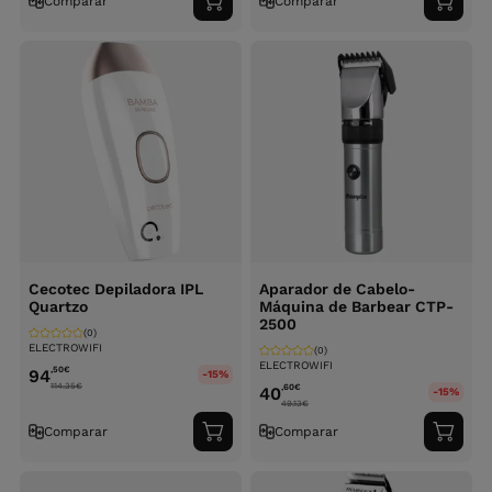
Comparar
Comparar
Adicionar
Adici
ao
ao
carrinho
carri
Cecotec Depiladora IPL
Aparador de Cabelo-
Quartzo
Máquina de Barbear CTP-
2500
(0)
ELECTROWIFI
(0)
ELECTROWIFI
,50
€
94
-15%
114.35
€
,60
€
40
-15%
49.13
€
Comparar
Comparar
Adicionar
Adici
ao
ao
carrinho
carri