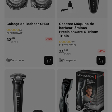
Cabeça de Barbear SH30
Cecotec Máquina de
barbear lâminas
(0)
PrecisionCare X-Trimm
ELECTROWIFI
Triplo
,60
€
32
-15%
(0)
39.45
€
ELECTROWIFI
,50
€
28
-15%
34.49
€
Comparar
Comparar
Adicionar
Adici
ao
ao
carrinho
carri