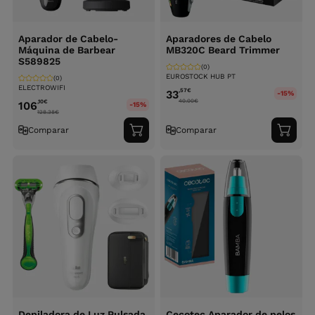
Aparador de Cabelo-
Aparadores de Cabelo
Máquina de Barbear
MB320C Beard Trimmer
S589825
(0)
EUROSTOCK HUB PT
(0)
ELECTROWIFI
,57
€
33
-15%
40.00
€
,10
€
106
-15%
128.38
€
Comparar
Comparar
Adicionar
Adici
ao
ao
carrinho
carri
Depiladora de Luz Pulsada
Cecotec Aparador de pelos