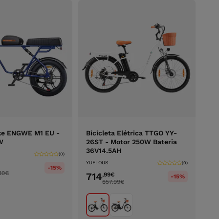
ike ENGWE M1 EU -
Bicicleta Elétrica TTGO YY-
W
26ST - Motor 250W Bateria
36V14.5AH
(0)
YUFLOUS
(0)
-15%
80
€
714
,99
€
-15%
857.99
€