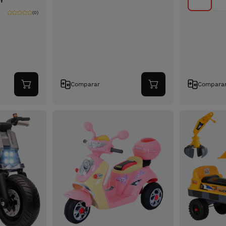
AY
(0)
Comparar
Compara
Adicionar
Adicionar
ao
ao
carrinho
carrinho