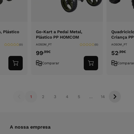
, Plástico
Go-Kart a Pedai Metal,
Quadriciclo
Plástico PP HOMCOM
Criança P
AOSOM_PT
AOSOM_PT
(0)
(0)
99
52
,99
€
,99
€
Comparar
Compara
Adicionar
Adicionar
ao
ao
carrinho
carrinho
1
2
3
4
5
...
14
A nossa empresa