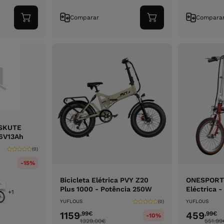
Comparar
Compara
Adicionar
Adicionar
ao
ao
carrinho
carrinho
 ESKUTE
6V13Ah
(0)
-15%
Bicicleta Elétrica PVY Z20
ONESPORT 
Plus 1000 - Potência 250W
Eléctrica 
+1
YUFLOUS
YUFLOUS
(0)
1159
459
,99
€
,99
€
-10%
1329.00
€
551.99