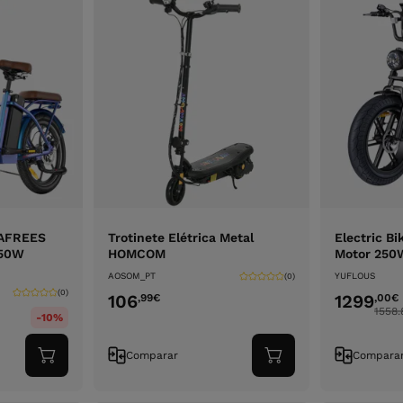
 FAFREES
Trotinete Elétrica Metal
Electric B
250W
HOMCOM
Motor 250
AOSOM_PT
YUFLOUS
(0)
(0)
106
1299
,99
€
,00
€
1558.
-10%
Comparar
Compara
Adicionar
Adicionar
ao
ao
carrinho
carrinho