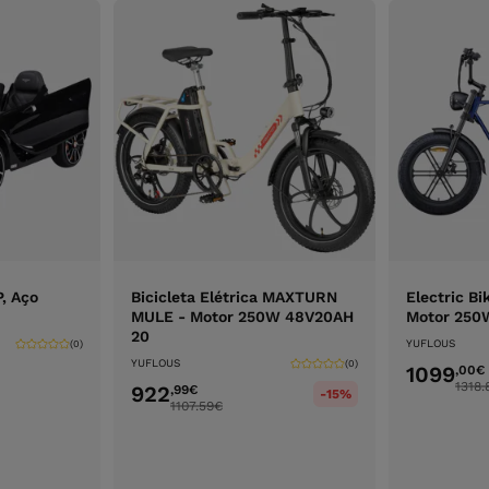
P, Aço
Bicicleta Elétrica MAXTURN
Electric B
MULE - Motor 250W 48V20AH
Motor 250
20
YUFLOUS
(0)
YUFLOUS
(0)
1099
,00
€
1318.
922
,99
€
-15%
1107.59
€