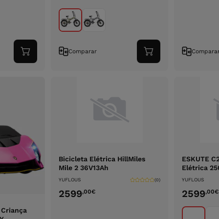
Comparar
Compara
Adicionar
Adicionar
ao
ao
carrinho
carrinho
Bicicleta Elétrica HillMiles
ESKUTE C20
Mile 2 36V13Ah
Elétrica 2
YUFLOUS
YUFLOUS
(0)
2599
2599
,00
€
,00
€
 Criança