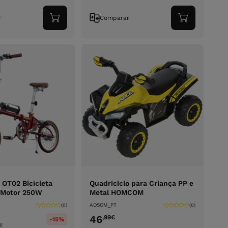
r
Comparar
Adicionar
Adicionar
ao
ao
carrinho
carrinho
OT02 Bicicleta
Quadriciclo para Criança PP e
- Motor 250W
Metal HOMCOM
AOSOM_PT
(0)
(0)
46
,99
€
-15%
€