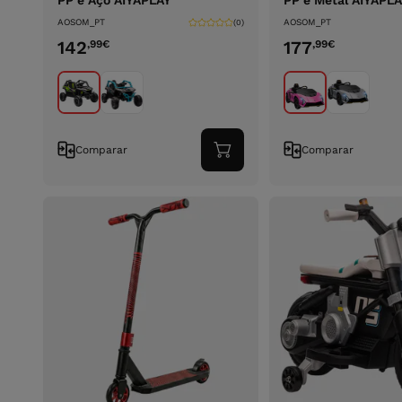
PP e Aço AIYAPLAY
PP e Metal AIYAPL
AOSOM_PT
AOSOM_PT
(0)
142
177
,99
€
,99
€
Comparar
Comparar
Adicionar
ao
carrinho