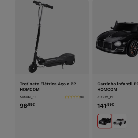
Trotinete Elétrica Aço e PP
Carrinho infantil P
HOMCOM
HOMCOM
AOSOM_PT
AOSOM_PT
(0)
98
141
,99
€
,99
€