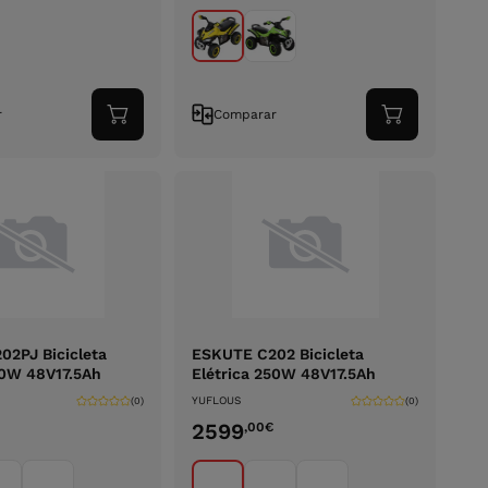
r
Comparar
Adicionar
Adicionar
ao
ao
carrinho
carrinho
2PJ Bicicleta
ESKUTE C202 Bicicleta
50W 48V17.5Ah
Elétrica 250W 48V17.5Ah
YUFLOUS
(0)
(0)
2599
,00
€