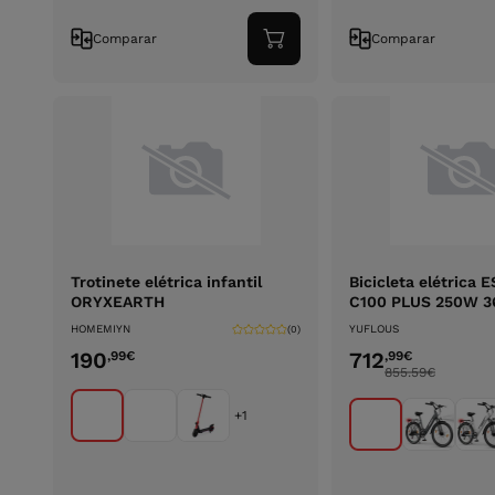
Comparar
Comparar
Adicionar
ao
carrinho
Trotinete elétrica infantil
Bicicleta elétrica
ORYXEARTH
C100 PLUS 250W 3
HOMEMIYN
YUFLOUS
(0)
190
712
,99
€
,99
€
855.59
€
+1