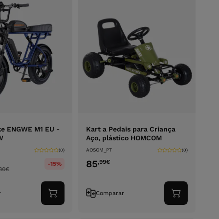
ike ENGWE M1 EU -
Kart a Pedais para Criança
W
Aço, plástico HOMCOM
AOSOM_PT
(0)
(0)
85
,99
€
-15%
80
€
r
Comparar
Adicionar
Adicionar
ao
ao
carrinho
carrinho