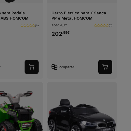
a sem Pedais
Carro Elétrico para Criança
P, ABS HOMCOM
PP e Metal HOMCOM
AOSOM_PT
(0)
(0)
202
,99
€
r
Comparar
Adicionar
Adicionar
ao
ao
carrinho
carrinho