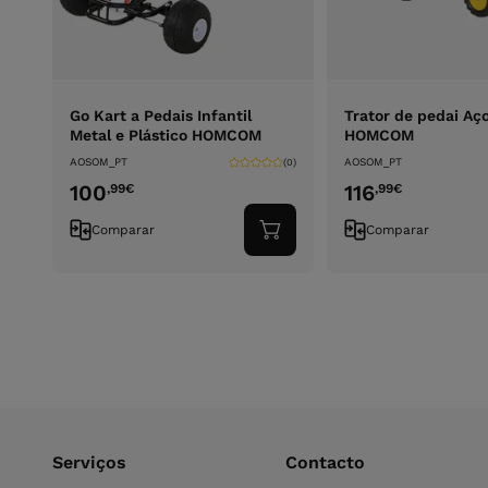
Go Kart a Pedais Infantil
Trator de pedai Aço
Metal e Plástico HOMCOM
HOMCOM
AOSOM_PT
AOSOM_PT
(0)
100
116
,99
€
,99
€
Comparar
Comparar
Adicionar
ao
carrinho
Serviços
Contacto