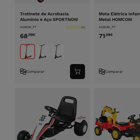
Trotinete de Acrobacia
Mota Elétrica Infan
Alumínio e Aço SPORTNOW
Metal HOMCOM
AOSOM_PT
AOSOM_PT
(0)
68
71
,99
€
,99
€
Comparar
Comparar
Adicionar
ao
carrinho