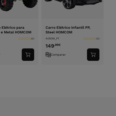
 Elétrico para
Carro Elétrico Infantil PP,
P e Metal HOMCOM
Steel HOMCOM
AOSOM_PT
(0)
(0)
149
,99
€
r
Comparar
Adicionar
Adicionar
ao
ao
carrinho
carrinho