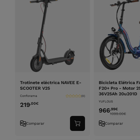
Trotinete eléctrica NAVEE E-
Bicicleta Elétrica
SCOOTER V25
F20+ Pro - Motor 
36V25Ah 20u201D
Conforama
(0)
YUFLOUS
219
,00
€
966
,99
€
1099.00
€
Comparar
Comparar
Adicionar
ao
carrinho