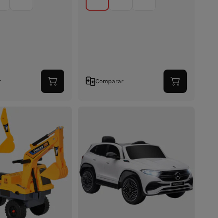
r
Comparar
Adicionar
Adicionar
ao
ao
carrinho
carrinho