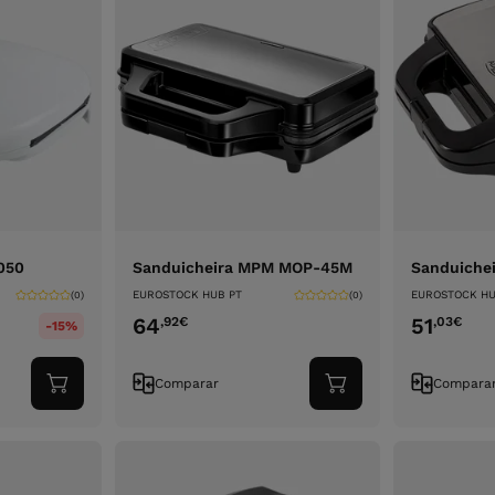
050
Sanduicheira MPM MOP-45M
Sanduichei
EUROSTOCK HUB PT
EUROSTOCK HU
(0)
(0)
64
51
,92
€
,03
€
-15%
Comparar
Compara
Adicionar
Adicionar
ao
ao
carrinho
carrinho