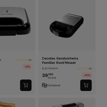
Cecotec Sanduicheira
E
(0)
Familiar Rock'Ntoast
-5%
ELECTROWIFI
(0)
39
,10
€
-15%
47.31
€
r
Comparar
Adicionar
Adicionar
ao
ao
carrinho
carrinho