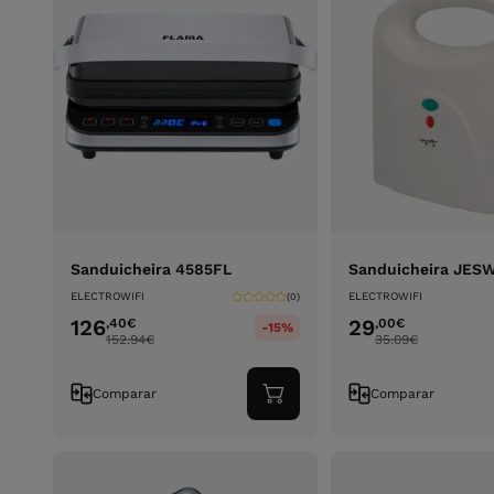
Sanduicheira 4585FL
Sanduicheira JES
ELECTROWIFI
ELECTROWIFI
(0)
126
29
,40
€
,00
€
-15%
152.94
€
35.09
€
Comparar
Comparar
Adicionar
ao
carrinho