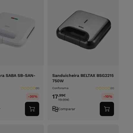
ira SABA SB-SAN-
Sanduicheira BELTAX BSG2215
750W
Conforama
(0)
(0)
17
,99
€
-30%
-10%
19.99
€
r
Comparar
Adicionar
Adicionar
ao
ao
carrinho
carrinho