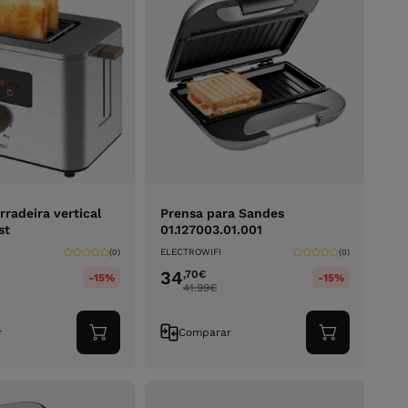
rradeira vertical
Prensa para Sandes
st
01.127003.01.001
ELECTROWIFI
(0)
(0)
34
,70
€
-15%
-15%
41.99
€
r
Comparar
Adicionar
Adicionar
ao
ao
carrinho
carrinho