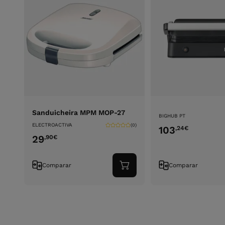
Sanduicheira MPM MOP-27
BIGHUB PT
ELECTROACTIVA
(0)
103
,24
€
29
,90
€
Comparar
Comparar
Adicionar
ao
carrinho