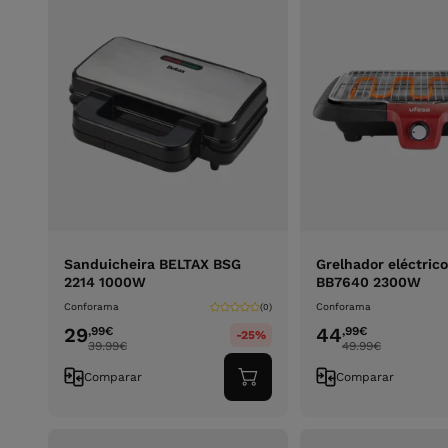
Sanduicheira BELTAX BSG
Grelhador eléctric
2214 1000W
BB7640 2300W
Conforama
Conforama
(0)
29
44
,99
€
,99
€
-25%
39.99
€
49.99
€
Comparar
Comparar
Adicionar
ao
carrinho