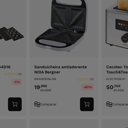
54D16
Sanduicheira antiaderente
Cecotec To
NOIA Bergner
Touch&Toa
(0)
BRANDSONLINE
ELECTROWIFI
(0)
-5%
19
50
,99
€
,70
€
-60%
56.99
€
61.35
€
Comparar
Compara
Adicionar
Adicionar
ao
ao
carrinho
carrinho