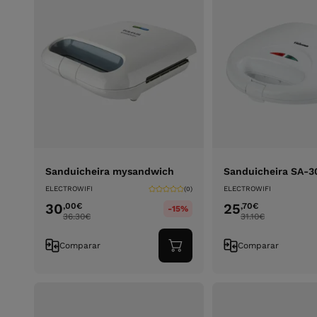
Sanduicheira mysandwich
Sanduicheira SA-3
ELECTROWIFI
ELECTROWIFI
(0)
30
25
,00
€
,70
€
-15%
36.30
€
31.10
€
Comparar
Comparar
Adicionar
ao
carrinho