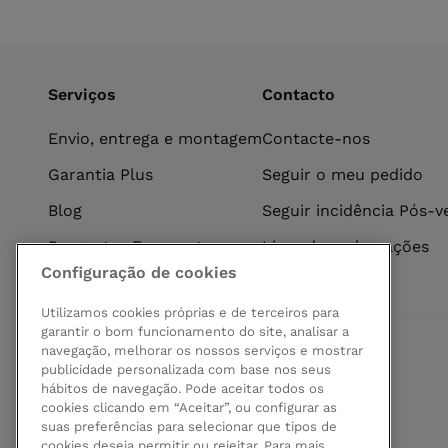
Serviços
Contacto
Envio, entrega e montagem
Contacte-nos
Garantia Plus
Seguir o meu pedido
Blog
Seguir incidência Pós-
Perguntas Frequentes
Livro de reclamações
Configuração de cookies
Utilizamos cookies próprias e de terceiros para
garantir o bom funcionamento do site, analisar a
navegação, melhorar os nossos serviços e mostrar
Pagamento seguro
publicidade personalizada com base nos seus
hábitos de navegação. Pode aceitar todos os
cookies clicando em “Aceitar”, ou configurar as
suas preferências para selecionar que tipos de
cookies deseja permitir ou rejeitar. Para mais