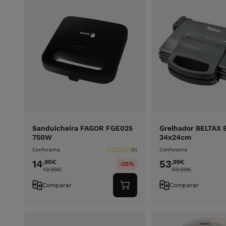
Sanduicheira FAGOR FGE025
Grelhador BELTAX
750W
34x24cm
Conforama
Conforama
(0)
14
53
,90
€
,99
€
-25%
19.99
€
59.99
€
Comparar
Comparar
Adicionar
ao
carrinho