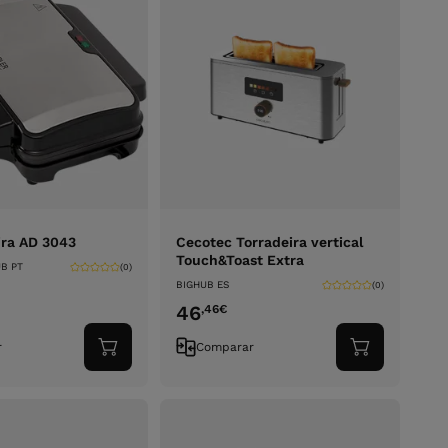
ra AD 3043
Cecotec Torradeira vertical
Touch&Toast Extra
B PT
(0)
BIGHUB ES
(0)
46
,46
€
r
Comparar
Adicionar
Adicionar
ao
ao
carrinho
carrinho