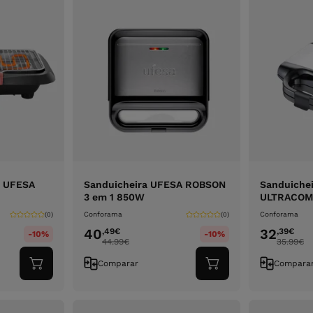
o UFESA
Sanduicheira UFESA ROBSON
Sanduiche
3 em 1 850W
ULTRACOM
Conforama
Conforama
(0)
(0)
40
32
,49
€
,39
€
-10%
-10%
44.99
€
35.99
€
Comparar
Compara
Adicionar
Adicionar
ao
ao
carrinho
carrinho