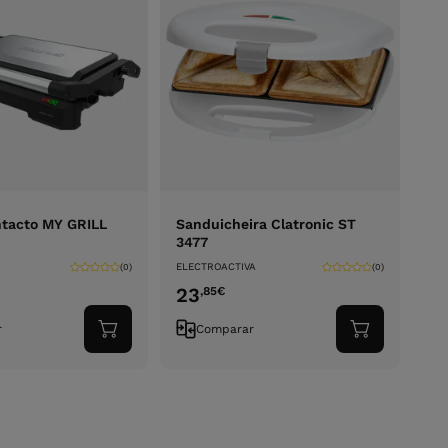
ontacto MY GRILL
Sanduicheira Clatronic ST
3477
ELECTROACTIVA
(0)
(0)
23
,85
€
r
Comparar
Adicionar
Adicionar
ao
ao
carrinho
carrinho