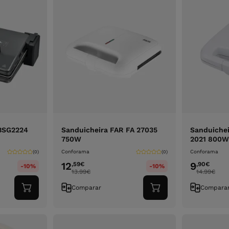
 BSG2224
Sanduicheira FAR FA 27035
Sanduiche
750W
2021 800W
Conforama
Conforama
(0)
(0)
12
9
,59
€
,90
€
-10%
-10%
13.99
€
14.99
€
Comparar
Compara
Adicionar
Adicionar
ao
ao
carrinho
carrinho