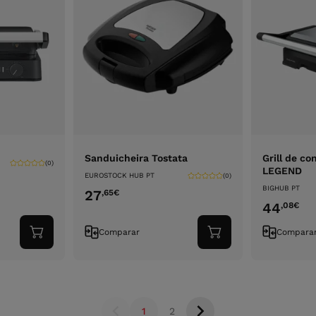
Sanduicheira Tostata
Grill de c
(0)
LEGEND
EUROSTOCK HUB PT
(0)
BIGHUB PT
27
,65
€
44
,08
€
Comparar
Compara
Adicionar
Adicionar
ao
ao
carrinho
carrinho
1
2