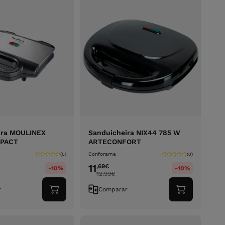
ira MOULINEX
Sanduicheira NIX44 785 W
PACT
ARTECONFORT
Conforama
(0)
(0)
11
,69
€
-10%
-10%
12.99
€
r
Comparar
Adicionar
Adicionar
ao
ao
carrinho
carrinho