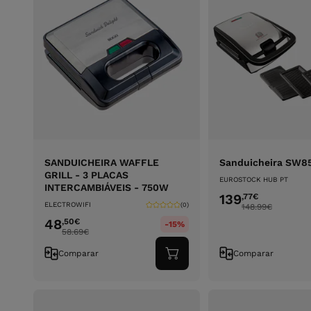
SANDUICHEIRA WAFFLE
Sanduicheira SW8
GRILL - 3 PLACAS
EUROSTOCK HUB PT
INTERCAMBIÁVEIS - 750W
139
,77
€
ELECTROWIFI
(0)
148.99
€
48
,50
€
-15%
58.69
€
Comparar
Comparar
Adicionar
ao
carrinho