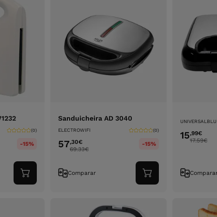
W1232
Sanduicheira AD 3040
UNIVERSALBLU
ELECTROWIFI
(0)
(0)
15
,99
€
17.59
€
57
,30
€
-15%
-15%
69.33
€
Comparar
Compara
Adicionar
Adicionar
ao
ao
carrinho
carrinho