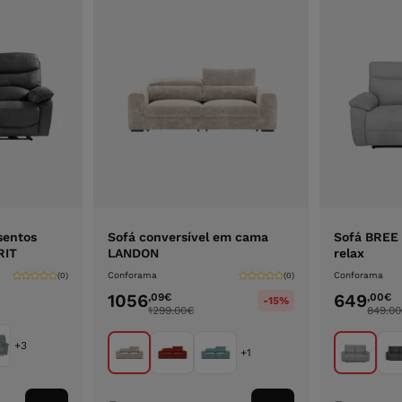
sentos
Sofá conversível em cama
Sofá BREE 
RIT
LANDON
relax
Conforama
Conforama
(0)
(0)
1056
649
,09
€
,00
€
-15%
1299.00
€
849.00
+3
+1