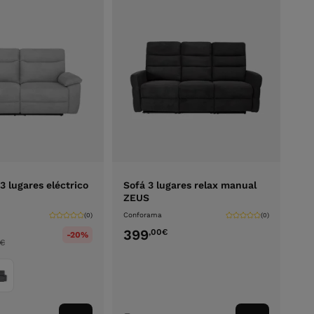
3 lugares eléctrico
Sofá 3 lugares relax manual
ZEUS
Conforama
(0)
(0)
399
,00
€
-20%
€