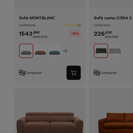
Sofá MONTBLANC
Sofá cama CORA 3 
Conforama
Conforama
(0)
1543
226
,89
€
,83
€
-15%
1899.00
€
329.00
€
+3
Comparar
Comparar
Adicionar
ao
carrinho