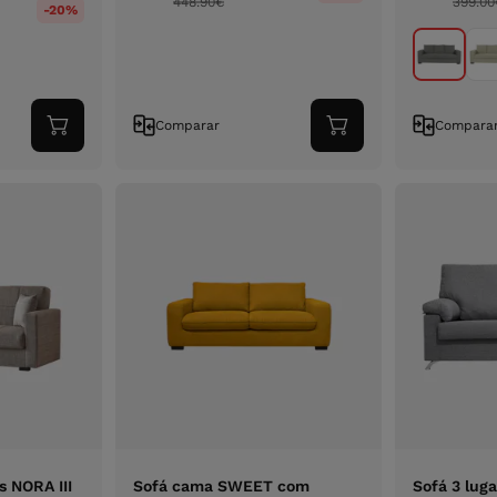
448.90
€
399.00
-20%
Comparar
Compara
Adicionar
Adicionar
ao
ao
carrinho
carrinho
s NORA III
Sofá cama SWEET com
Sofá 3 lug