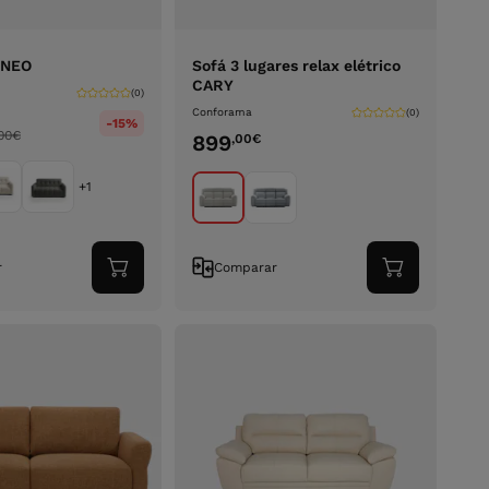
 NEO
Sofá 3 lugares relax elétrico
CARY
(0)
Conforama
(0)
-15%
00
€
899
,00
€
+1
r
Comparar
Adicionar
Adicionar
ao
ao
carrinho
carrinho