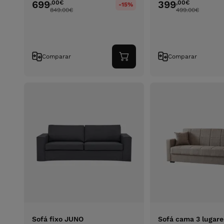
699
399
,00
€
,00
€
-15%
849.00
€
499.00
€
Comparar
Comparar
Adicionar
ao
carrinho
Sofá fixo JUNO
Sofá cama 3 lugare