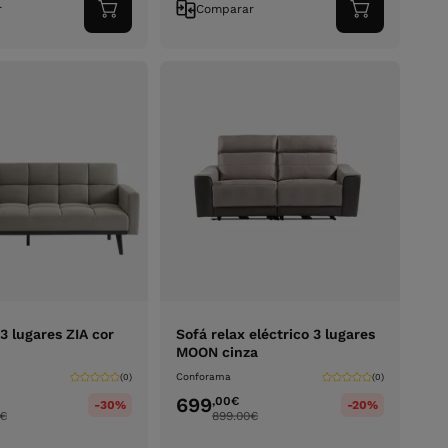
r
Comparar
Adicionar
Adicionar
ao
ao
carrinho
carrinho
3 lugares ZIA cor
Sofá relax eléctrico 3 lugares
MOON cinza
Conforama
(0)
(0)
699
,00
€
-30%
-20%
€
899.00
€