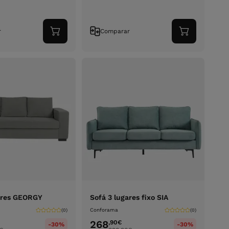
r
Comparar
Adicionar
Adicionar
ao
ao
carrinho
carrinho
ares GEORGY
Sofá 3 lugares fixo SIA
Conforama
(0)
(0)
268
,90
€
-30%
-30%