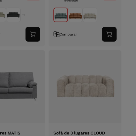
€
398.90
€
+1
r
Comparar
Adicionar
Adicionar
ao
ao
carrinho
carrinho
ares MATIS
Sofá de 3 lugares CLOUD