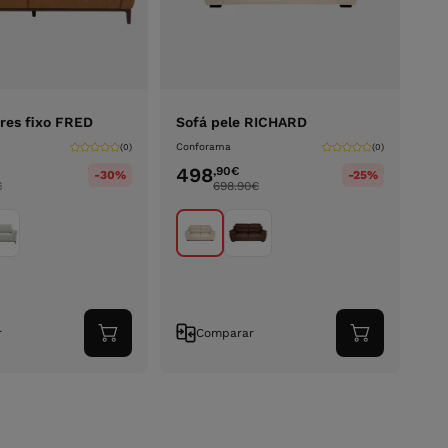
ares fixo FRED
Sofá pele RICHARD
Conforama
(0)
(0)
498
,90
€
-30%
-25%
€
698.90
€
r
Comparar
Adicionar
Adicionar
ao
ao
carrinho
carrinho