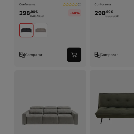
Conforama
Conforama
(0)
298
298
,90
€
,90
€
-50%
648.90
€
398.90
€
Comparar
Comparar
Adicionar
ao
carrinho