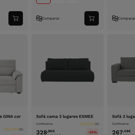
Comparar
Compara
Adicionar
Adicionar
ao
ao
carrinho
carrinho
s GINA cor
Sofá cama 3 lugares ESMEE
Sofá 3 lug
Conforama
Conforama
(0)
(0)
328
267
,90
€
,48
€
-25%