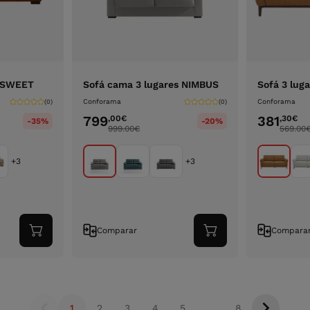
o SWEET
Sofá cama 3 lugares NIMBUS
Sofá 3 lug
Conforama
Conforama
(0)
(0)
799
381
,00
€
,30
€
-35%
-20%
999.00
€
569.00
+3
+3
Comparar
Compara
Adicionar
Adicionar
ao
ao
carrinho
carrinho
1
2
3
4
5
...
8