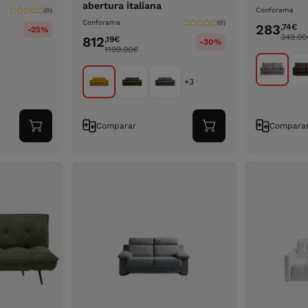
abertura italiana
Conforama
(0)
Conforama
(0)
283
,74
€
-25%
349.00
812
,19
€
-30%
1199.00
€
+3
Comparar
Compara
Adicionar
Adicionar
ao
ao
carrinho
carrinho