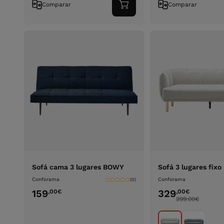
Comparar
Comparar
Adicionar
ao
carrinho
Sofá cama 3 lugares BOWY
Sofá 3 lugares fixo
Conforama
Conforama
(0)
159
329
,00
€
,00
€
399.00
€