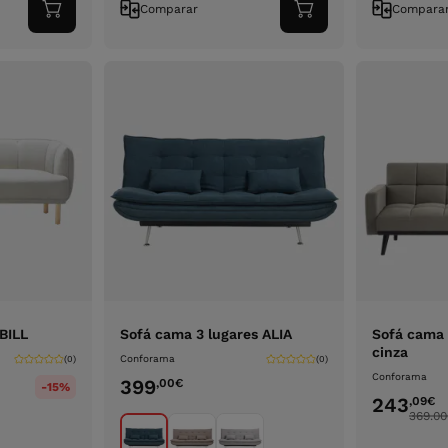
Comparar
Compara
Adicionar
Adicionar
ao
ao
carrinho
carrinho
 BILL
Sofá cama 3 lugares ALIA
Sofá cama 
cinza
Conforama
(0)
(0)
Conforama
399
,00
€
-15%
243
,09
€
369.00