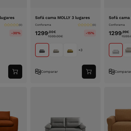
lugares
Sofá cama MOLLY 3 lugares
Sofá cama
Conforama
Conforama
(0)
(0)
1299
1299
,00
€
,99
€
-30%
-15%
1599.00
€
1599.
+3
Comparar
Compara
Adicionar
Adicionar
ao
ao
carrinho
carrinho