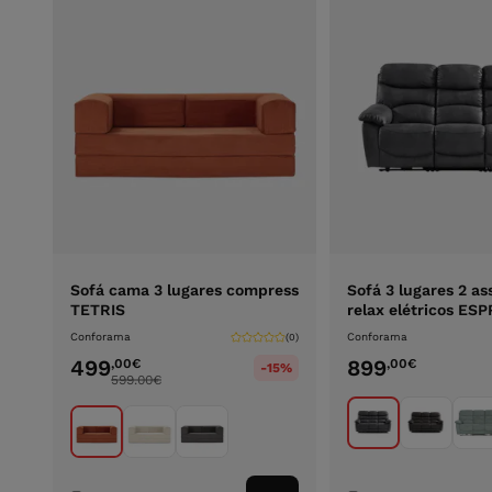
Sofá cama 3 lugares compress
Sofá 3 lugares 2 as
TETRIS
relax elétricos ESP
Conforama
Conforama
(0)
499
899
,00
€
,00
€
-15%
599.00
€