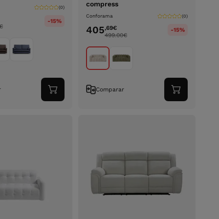
compress
(0)
Conforama
(0)
-15%
€
405
,69
€
-15%
499.00
€
r
Comparar
Adicionar
Adicionar
ao
ao
carrinho
carrinho