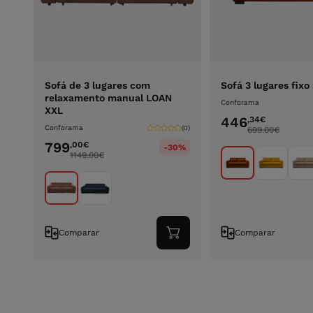
Sofá de 3 lugares com
Sofá 3 lugares fix
relaxamento manual LOAN
Conforama
XXL
446
,34
€
Conforama
(0)
699.00
€
799
,00
€
-30%
1149.00
€
Comparar
Comparar
Adicionar
ao
carrinho