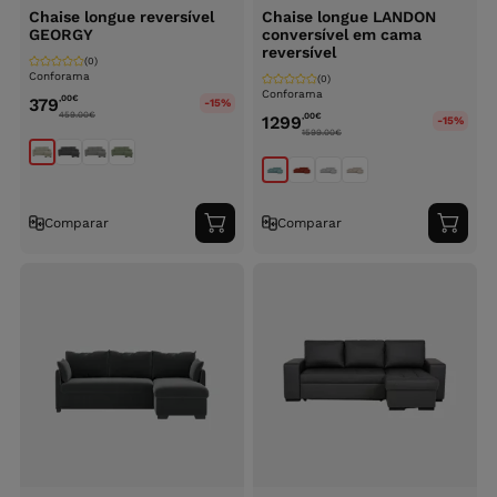
Chaise longue reversível
Chaise longue LANDON
GEORGY
conversível em cama
reversível
(0)
Conforama
(0)
Conforama
,00
€
379
-15%
459.00
€
,00
€
1299
-15%
1599.00
€
Comparar
Comparar
Adicionar
Adici
ao
ao
carrinho
carri