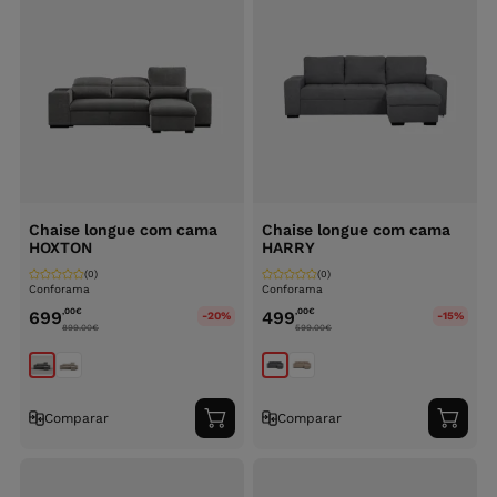
Chaise longue com cama
Chaise longue com cama
HOXTON
HARRY
(0)
(0)
Conforama
Conforama
,00
€
,00
€
699
499
-20%
-15%
899.00
€
599.00
€
Comparar
Comparar
Adicionar
Adici
ao
ao
carrinho
carri