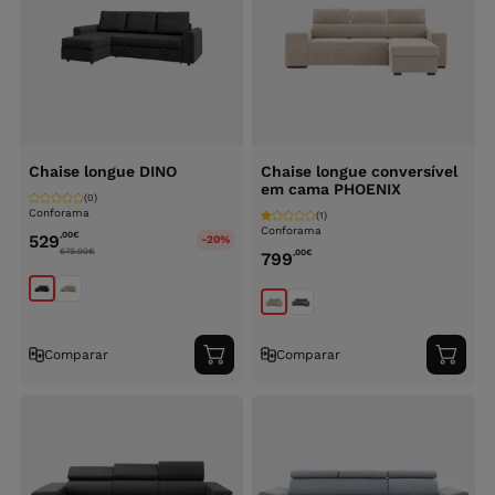
Chaise longue DINO
Chaise longue conversível
em cama PHOENIX
(0)
Conforama
(1)
Conforama
,00
€
529
-20%
679.00
€
,00
€
799
Comparar
Comparar
Adicionar
Adici
ao
ao
carrinho
carri