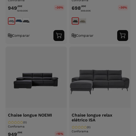
Conforama
Conforama
,00
€
,90
€
949
698
-20%
-30%
1249.00
€
998.90
€
Comparar
Comparar
Adicionar
Adici
ao
ao
carrinho
carri
Chaise longue NOEMI
Chaise longue relax
elétrico ISA
(0)
Conforama
(0)
Conforama
,00
€
949
-15%