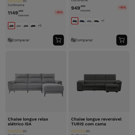
Conforama
(0)
Conforama
,00
€
949
-15%
1149.00
€
,00
€
1149
-15%
1399.00
€
+1
+2
Comparar
Comparar
Adicionar
Adici
ao
ao
carrinho
carri
Chaise longue relax
Chaise longue reversível
elétrico ISA
TURIS com cama
(0)
(0)