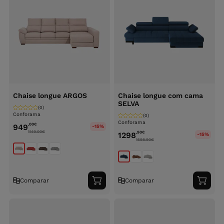
Chaise longue ARGOS
Chaise longue com cama
SELVA
(0)
Conforama
(0)
Conforama
,00
€
949
-15%
1149.00
€
,90
€
1298
-15%
1598.90
€
Comparar
Comparar
Adicionar
Adici
ao
ao
carrinho
carri