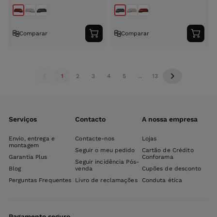
Comparar
Comparar
Adicionar
Adici
ao
ao
carrinho
carri
1
2
3
4
5
...
13
Serviços
Contacto
A nossa empresa
Envio, entrega e
Contacte-nos
Lojas
montagem
Seguir o meu pedido
Cartão de Crédito
Garantia Plus
Conforama
Seguir incidência Pós-
Blog
venda
Cupões de desconto
Perguntas Frequentes
Livro de reclamações
Conduta ética
Pagamento seguro