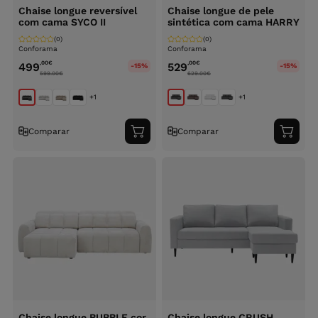
Chaise longue reversível
Chaise longue de pele
com cama SYCO II
sintética com cama HARRY
(0)
(0)
Conforama
Conforama
,00
€
,00
€
499
529
-15%
-15%
599.00
€
629.00
€
+1
+1
Comparar
Comparar
Adicionar
Adici
ao
ao
carrinho
carri
Chaise longue BUBBLE cor
Chaise longue CRUSH