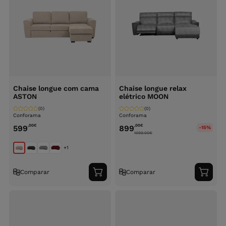
Chaise longue com cama
Chaise longue relax
ASTON
elétrico MOON
(0)
(0)
Conforama
Conforama
,00
€
,00
€
599
899
-15%
1099.00
€
+1
Comparar
Comparar
Adicionar
Adici
ao
ao
carrinho
carri