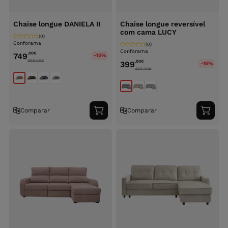
Chaise longue DANIELA II
Chaise longue reversível
com cama LUCY
(0)
Conforama
(0)
Conforama
,00
€
749
-15%
899.00
€
,00
€
399
-15%
489.00
€
Comparar
Comparar
Adicionar
Adici
ao
ao
carrinho
carri