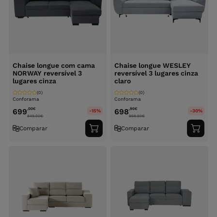
Chaise longue com cama
Chaise longue WESLEY
NORWAY reversível 3
reversível 3 lugares cinza
lugares cinza
claro
(0)
(0)
Conforama
Conforama
,00
€
,90
€
699
698
-15%
-30%
849.00
€
998.90
€
Comparar
Comparar
Adicionar
Adici
ao
ao
carrinho
carri