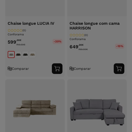
Chaise longue LUCIA IV
Chaise longue com cama
HARRISON
(0)
Conforama
(0)
Conforama
,00
€
599
-20%
749.00
€
,00
€
649
-15%
799.00
€
Comparar
Comparar
Adicionar
Adici
ao
ao
carrinho
carri