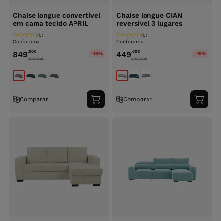
Chaise longue convertível
Chaise longue CIAN
em cama tecido APRIL
reversível 3 lugares
(0)
(0)
Conforama
Conforama
,00
€
,00
€
849
449
-15%
-15%
999.00
€
529.00
€
Comparar
Comparar
Adicionar
Adici
ao
ao
carrinho
carri