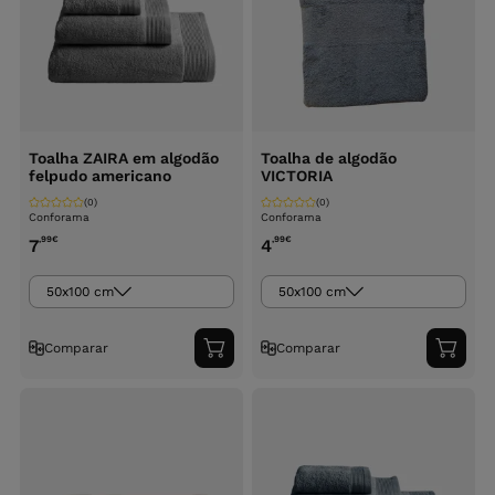
Toalha ZAIRA em algodão
Toalha de algodão
felpudo americano
VICTORIA
(0)
(0)
Conforama
Conforama
,99
€
,99
€
7
4
50x100 cm
50x100 cm
Comparar
Comparar
Adicionar
Adici
ao
ao
carrinho
carri