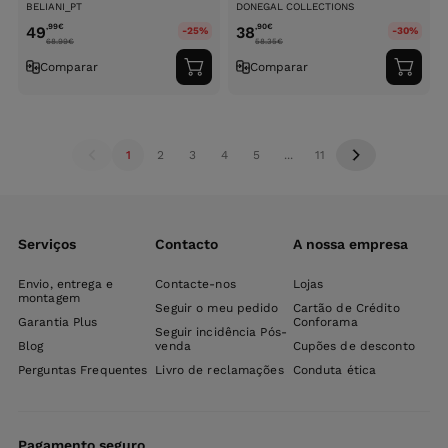
BELIANI_PT
DONEGAL COLLECTIONS
,99
€
,90
€
49
38
-25%
-30%
68.99
€
58.35
€
Comparar
Comparar
Adicionar
Adici
ao
ao
carrinho
carri
1
2
3
4
5
...
11
Serviços
Contacto
A nossa empresa
Envio, entrega e
Contacte-nos
Lojas
montagem
Seguir o meu pedido
Cartão de Crédito
Garantia Plus
Conforama
Seguir incidência Pós-
Blog
venda
Cupões de desconto
Perguntas Frequentes
Livro de reclamações
Conduta ética
Pagamento seguro