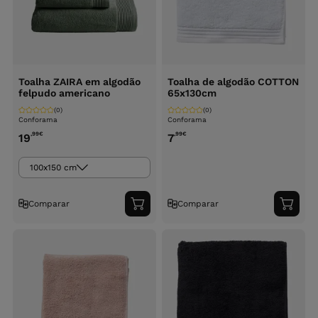
Toalha ZAIRA em algodão
Toalha de algodão COTTON
felpudo americano
65x130cm
(0)
(0)
Conforama
Conforama
,99
€
,99
€
19
7
100x150 cm
Comparar
Comparar
Adicionar
Adici
ao
ao
carrinho
carri