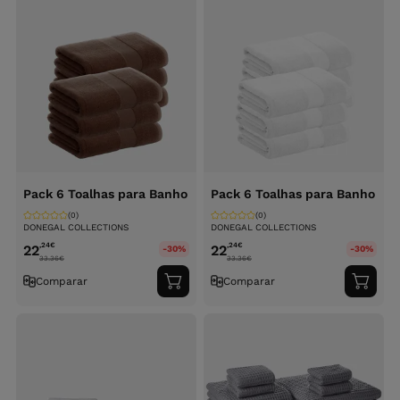
Pack 6 Toalhas para Banho
Pack 6 Toalhas para Banho
(0)
(0)
DONEGAL COLLECTIONS
DONEGAL COLLECTIONS
,24
€
,24
€
22
22
-30%
-30%
33.36
€
33.36
€
Comparar
Comparar
Adicionar
Adici
ao
ao
carrinho
carri