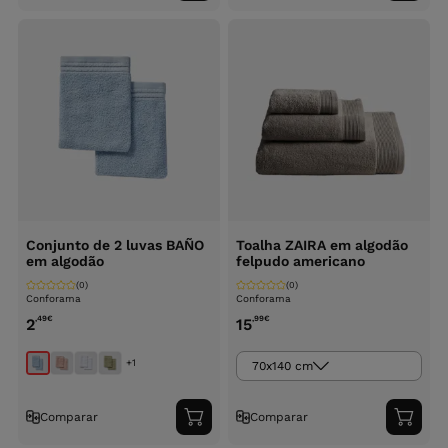
ao
ao
carrinho
carri
Conjunto de 2 luvas BAÑO
Toalha ZAIRA em algodão
em algodão
felpudo americano
(0)
(0)
Conforama
Conforama
,49
€
,99
€
2
15
+1
70x140 cm
Comparar
Comparar
Adicionar
Adici
ao
ao