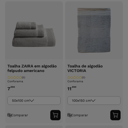
carrinho
carri
Toalha ZAIRA em algodão
Toalha de algodão
felpudo americano
VICTORIA
(0)
(0)
Conforama
Conforama
,99
€
,99
€
7
11
50x100 cm
100x150 cm
Comparar
Comparar
Adicionar
Adici
ao
ao
carrinho
carri