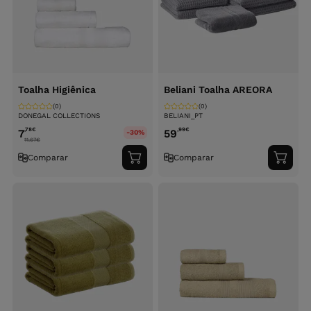
Toalha Higiênica
Beliani Toalha AREORA
(0)
(0)
DONEGAL COLLECTIONS
BELIANI_PT
,78
€
,99
€
7
59
-30%
11.67
€
Comparar
Comparar
Adicionar
Adici
ao
ao
carrinho
carri