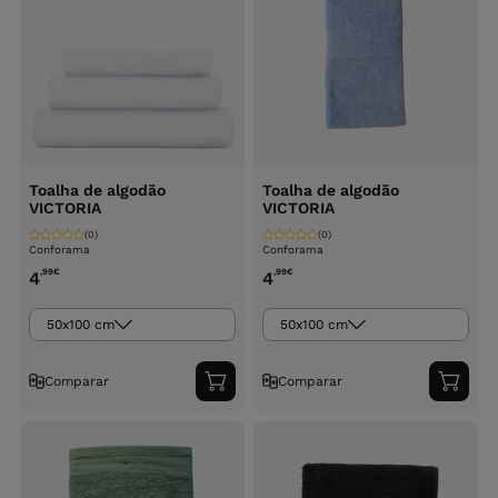
Toalha de algodão
Toalha de algodão
VICTORIA
VICTORIA
(0)
(0)
Conforama
Conforama
,99
€
,99
€
4
4
50x100 cm
50x100 cm
Comparar
Comparar
Adicionar
Adici
ao
ao
carrinho
carri