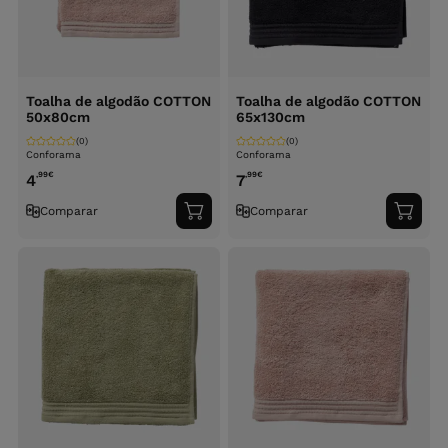
Toalha de algodão COTTON
Toalha de algodão COTTON
50x80cm
65x130cm
(0)
(0)
Conforama
Conforama
,99
€
,99
€
4
7
Comparar
Comparar
Adicionar
Adici
ao
ao
carrinho
carri