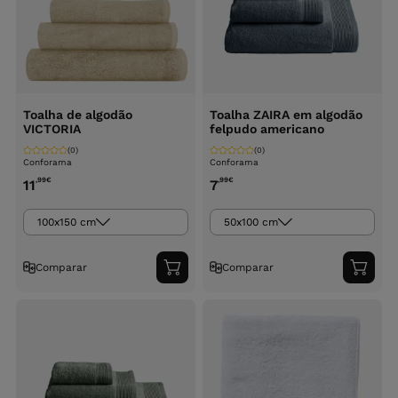
Toalha de algodão
Toalha ZAIRA em algodão
VICTORIA
felpudo americano
(0)
(0)
Conforama
Conforama
,99
€
,99
€
11
7
100x150 cm
50x100 cm
Comparar
Comparar
Adicionar
Adici
ao
ao
carrinho
carri