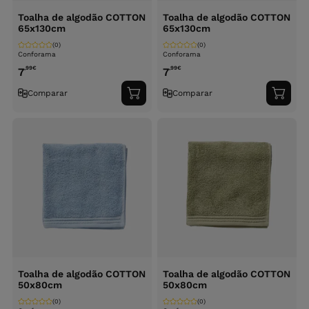
Toalha de algodão COTTON
Toalha de algodão COTTON
65x130cm
65x130cm
(0)
(0)
Conforama
Conforama
,99
€
,99
€
7
7
Comparar
Comparar
Adicionar
Adici
ao
ao
carrinho
carri
Toalha de algodão COTTON
Toalha de algodão COTTON
50x80cm
50x80cm
(0)
(0)