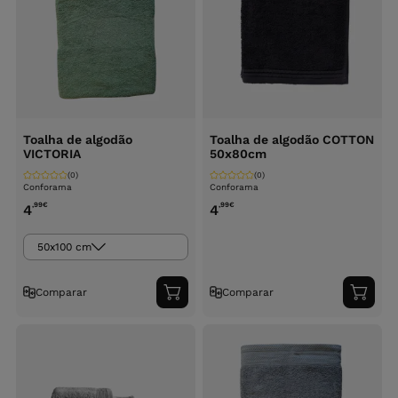
Toalha de algodão
Toalha de algodão COTTON
VICTORIA
50x80cm
(0)
(0)
Conforama
Conforama
,99
€
,99
€
4
4
50x100 cm
Comparar
Comparar
Adicionar
Adici
ao
ao
carrinho
carri