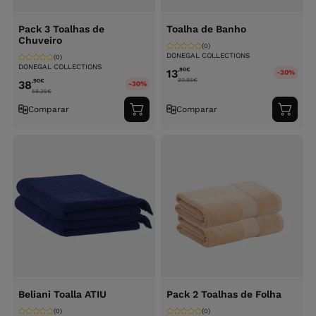
Pack 3 Toalhas de
Toalha de Banho
Chuveiro
(0)
DONEGAL COLLECTIONS
(0)
DONEGAL COLLECTIONS
,90
€
13
-30%
20.85
€
,90
€
38
-30%
58.35
€
Comparar
Comparar
Adicionar
Adici
ao
ao
carrinho
carri
Beliani Toalla ATIU
Pack 2 Toalhas de Folha
(0)
(0)