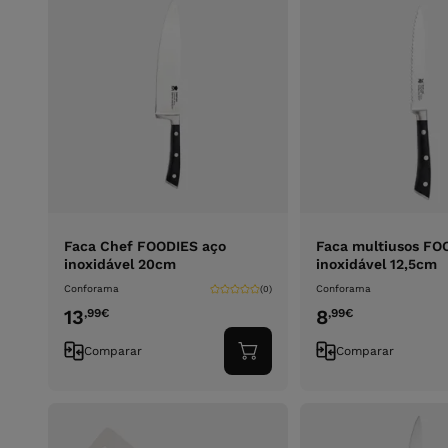
Faca Chef FOODIES aço
Faca multiusos FO
inoxidável 20cm
inoxidável 12,5cm
Conforama
Conforama
(0)
13
8
,99
€
,99
€
Comparar
Comparar
Adicionar
ao
carrinho