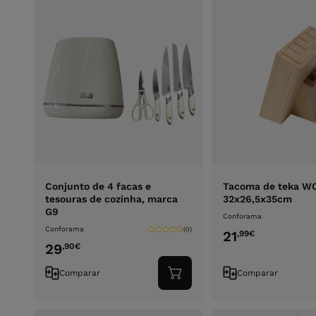
Conjunto de 4 facas e
Tacoma de teka 
tesouras de cozinha, marca
32x26,5x35cm
G9
Conforama
Conforama
(0)
21
,99
€
29
,90
€
Comparar
Comparar
Adicionar
ao
carrinho