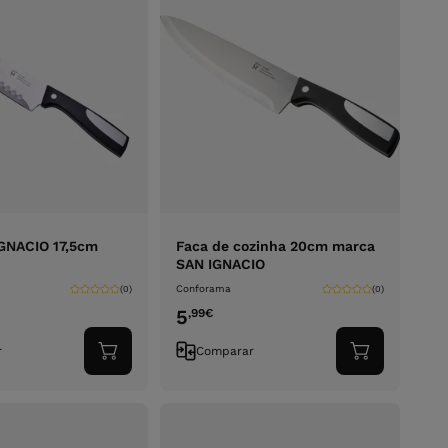
GNACIO 17,5cm
Faca de cozinha 20cm marca
SAN IGNACIO
Conforama
(0)
(0)
5
,99
€
r
Comparar
Adicionar
Adicionar
ao
ao
carrinho
carrinho