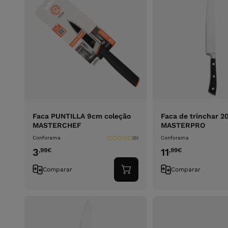
Faca PUNTILLA 9cm coleção
Faca de trinchar 
MASTERCHEF
MASTERPRO
Conforama
Conforama
(0)
3
11
,99
€
,99
€
Comparar
Comparar
Adicionar
ao
carrinho