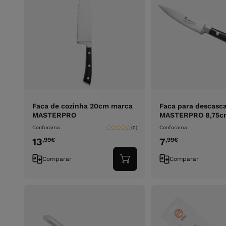
Faca de cozinha 20cm marca
Faca para descasc
MASTERPRO
MASTERPRO 8,75c
Conforama
Conforama
(0)
13
7
,99
€
,99
€
Comparar
Comparar
Adicionar
ao
carrinho