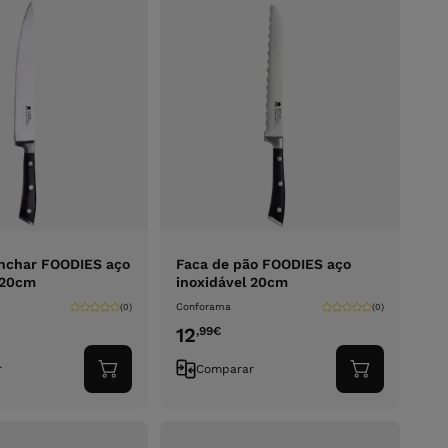
inchar FOODIES aço
Faca de pão FOODIES aço
 20cm
inoxidável 20cm
Conforama
(0)
(0)
12
,99
€
r
Comparar
Adicionar
Adicionar
ao
ao
carrinho
carrinho