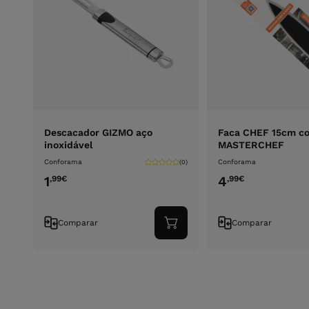
Descacador GIZMO aço
Faca CHEF 15cm co
inoxidável
MASTERCHEF
Conforama
Conforama
(0)
1
4
,99
€
,99
€
Comparar
Comparar
Adicionar
ao
carrinho