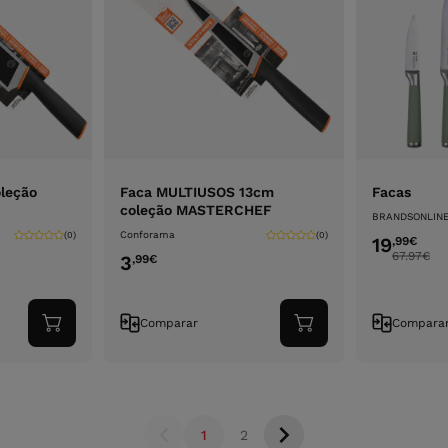
leção
Faca MULTIUSOS 13cm
Facas
coleção MASTERCHEF
BRANDSONLIN
Conforama
(0)
(0)
19
,99
€
67.97
€
3
,99
€
Comparar
Compara
Adicionar
Adicionar
ao
ao
carrinho
carrinho
1
2