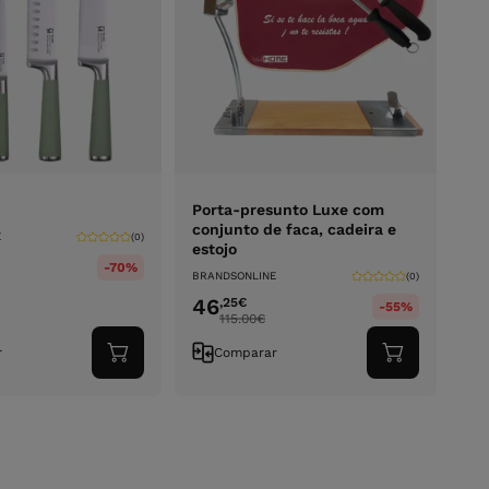
Porta-presunto Luxe com
conjunto de faca, cadeira e
E
(0)
estojo
-70%
BRANDSONLINE
(0)
46
,25
€
-55%
115.00
€
r
Comparar
Adicionar
Adicionar
ao
ao
carrinho
carrinho