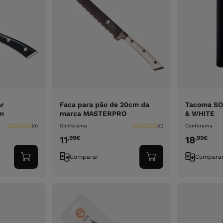
ar
Faca para pão de 20cm da
Tacoma S
m
marca MASTERPRO
& WHITE
Conforama
Conforama
(0)
(0)
11
18
,99
€
,99
€
Comparar
Compara
Adicionar
Adicionar
ao
ao
carrinho
carrinho