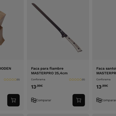
WOODEN
Faca para fiambre
Faca santo
MASTERPRO 25,4cm
MASTERP
Conforama
Conforama
(0)
(0)
13
13
,99
€
,99
€
Comparar
Compara
Adicionar
Adicionar
ao
ao
carrinho
carrinho