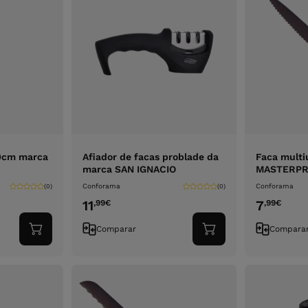
20cm marca
Afiador de facas problade da
Faca multi
marca SAN IGNACIO
MASTERP
Conforama
Conforama
(0)
(0)
11
7
,99
€
,99
€
Comparar
Compara
Adicionar
Adicionar
ao
ao
carrinho
carrinho