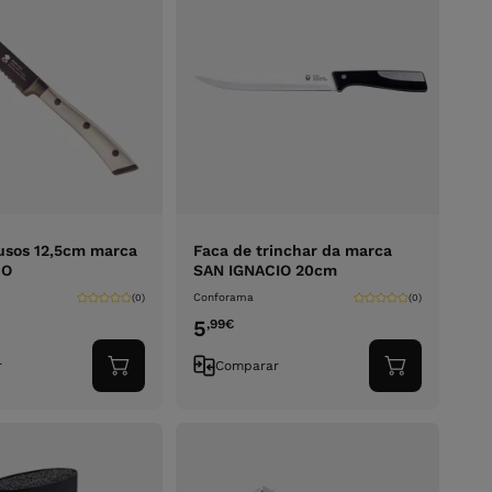
usos 12,5cm marca
Faca de trinchar da marca
RO
SAN IGNACIO 20cm
Conforama
(0)
(0)
5
,99
€
r
Comparar
Adicionar
Adicionar
ao
ao
carrinho
carrinho