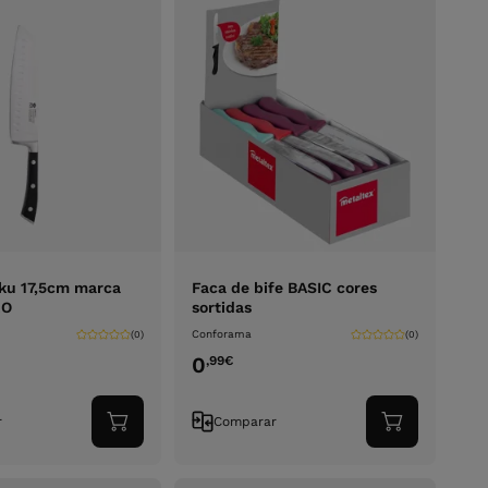
ku 17,5cm marca
Faca de bife BASIC cores
RO
sortidas
Conforama
(0)
(0)
0
,99
€
r
Comparar
Adicionar
Adicionar
ao
ao
carrinho
carrinho