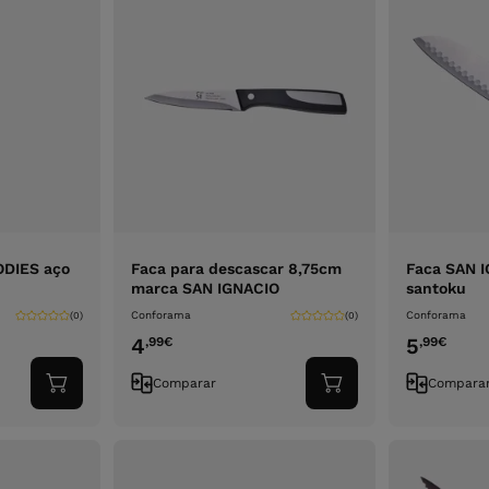
ODIES aço
Faca para descascar 8,75cm
Faca SAN I
marca SAN IGNACIO
santoku
Conforama
Conforama
(0)
(0)
4
5
,99
€
,99
€
Comparar
Compara
Adicionar
Adicionar
ao
ao
carrinho
carrinho