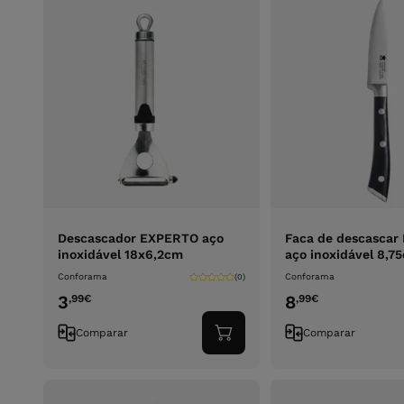
Descascador EXPERTO aço
Faca de descascar
inoxidável 18x6,2cm
aço inoxidável 8,7
Conforama
Conforama
(0)
3
8
,99
€
,99
€
Comparar
Comparar
Adicionar
ao
carrinho