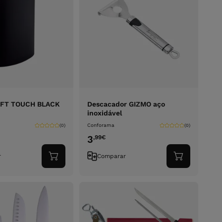
OFT TOUCH BLACK
Descacador GIZMO aço
inoxidável
Conforama
(0)
(0)
3
,99
€
r
Comparar
Adicionar
Adicionar
ao
ao
carrinho
carrinho