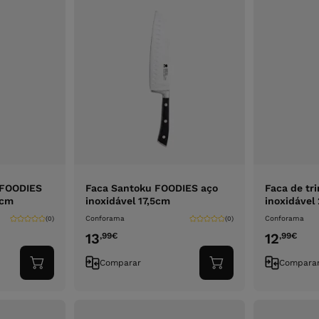
 FOODIES
Faca Santoku FOODIES aço
Faca de tr
5cm
inoxidável 17,5cm
inoxidável
Conforama
Conforama
(0)
(0)
13
12
,99
€
,99
€
Comparar
Compara
Adicionar
Adicionar
ao
ao
carrinho
carrinho