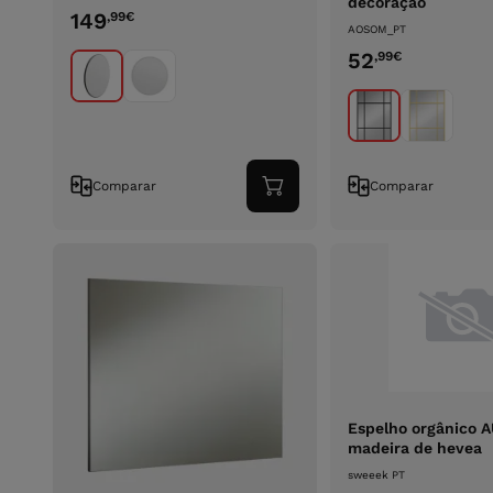
decoração
149
,99
€
AOSOM_PT
52
,99
€
Comparar
Comparar
Adicionar
ao
carrinho
Espelho orgânico 
madeira de hevea
sweeek PT