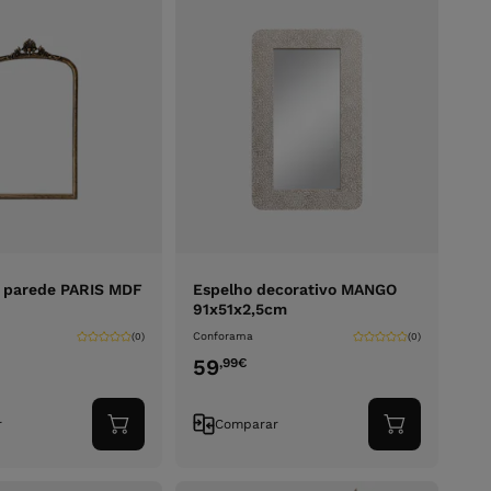
e parede PARIS MDF
Espelho decorativo MANGO
91x51x2,5cm
Conforama
(0)
(0)
59
,99
€
r
Comparar
Adicionar
Adicionar
ao
ao
carrinho
carrinho