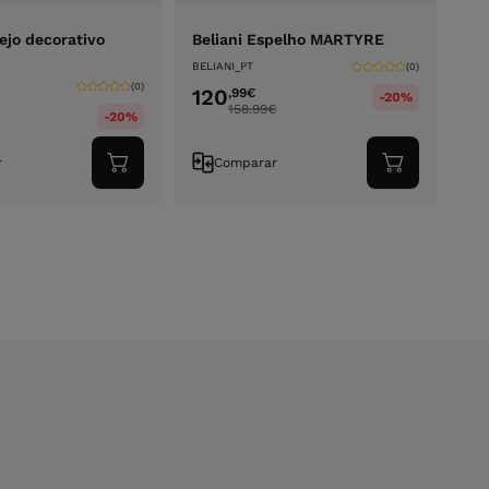
ejo decorativo
Beliani Espelho MARTYRE
BELIANI_PT
(0)
(0)
120
,99
€
-20%
158.99
€
-20%
r
Comparar
Adicionar
Adicionar
ao
ao
carrinho
carrinho