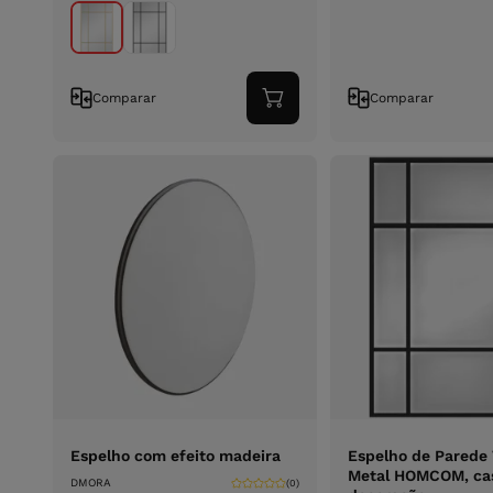
Comparar
Comparar
Adicionar
ao
carrinho
Espelho com efeito madeira
Espelho de Parede 
Metal HOMCOM, ca
DMORA
(0)