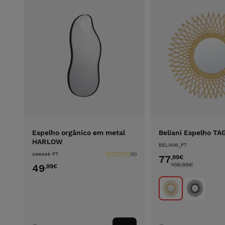
Espelho orgânico em metal
Beliani Espelho T
HARLOW
BELIANI_PT
sweeek PT
(0)
77
,99
€
108.99
€
49
,99
€