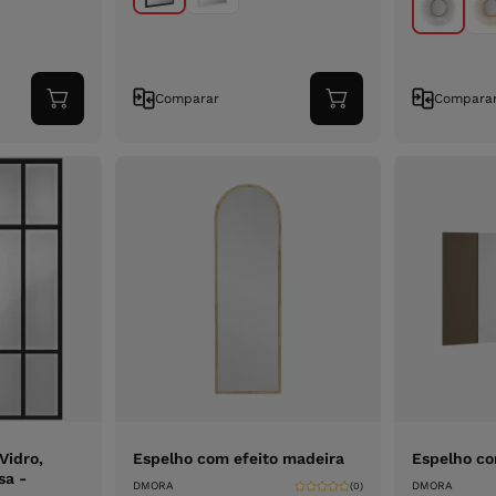
Comparar
Compara
Adicionar
Adicionar
ao
ao
carrinho
carrinho
Vidro,
Espelho com efeito madeira
Espelho co
sa -
DMORA
DMORA
(0)