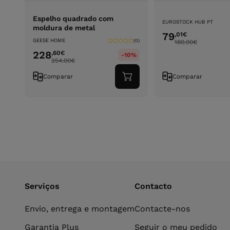
Espelho quadrado com
EUROSTOCK HUB PT
moldura de metal
79
,01
€
GEESE HOME
(0)
180.00
€
228
,60
€
-10%
254.00
€
Comparar
Comparar
Adicionar
ao
carrinho
Serviços
Contacto
Envio, entrega e montagem
Contacte-nos
Garantia Plus
Seguir o meu pedido