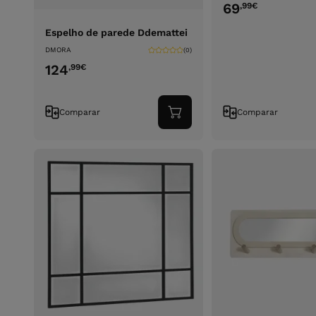
69
,99
€
Espelho de parede Ddemattei
DMORA
(0)
124
,99
€
Comparar
Comparar
Adicionar
ao
carrinho