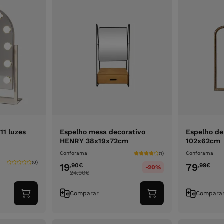
11 luzes
Espelho mesa decorativo
Espelho d
HENRY 38x19x72cm
102x62cm
Conforama
Conforama
(1)
(0)
19
79
,90
€
,99
€
-20%
24.90
€
Comparar
Compara
Adicionar
Adicionar
ao
ao
carrinho
carrinho