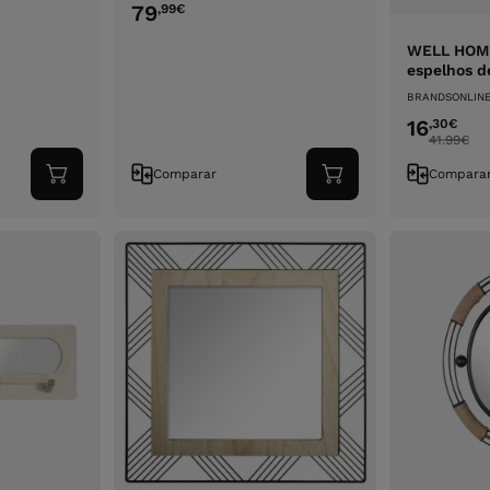
79
,99
€
WELL HOME
espelhos d
BRANDSONLIN
16
,30
€
41.99
€
Comparar
Compara
Adicionar
Adicionar
ao
ao
carrinho
carrinho