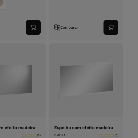
r
Comparar
Adicionar
Adicionar
ao
ao
carrinho
carrinho
m efeito madeira
Espelho com efeito madeira
DMORA
(0)
(0)