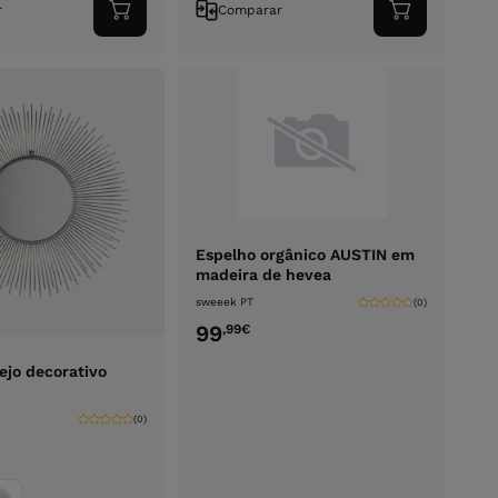
r
Comparar
Adicionar
Adicionar
ao
ao
carrinho
carrinho
Espelho orgânico AUSTIN em
madeira de hevea
sweeek PT
(0)
99
,99
€
ejo decorativo
(0)