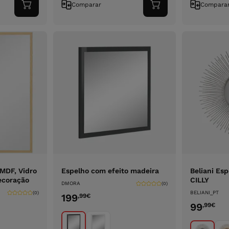
Comparar
Compara
Adicionar
Adicionar
ao
ao
carrinho
carrinho
MDF, Vidro
Espelho com efeito madeira
Beliani Esp
ecoração
CILLY
DMORA
(0)
BELIANI_PT
(0)
199
,99
€
99
,99
€