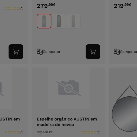
279
219
,99
€
,99
€
(0)
Comparar
Compara
Adicionar
Adicionar
ao
ao
carrinho
carrinho
AUSTIN em
Espelho orgânico AUSTIN em
madeira de hevea
sweeek PT
(0)
(0)