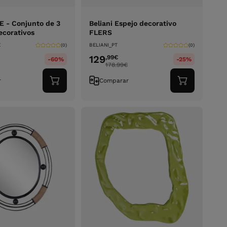
 - Conjunto de 3
Beliani Espejo decorativo
ecorativos
FLERS
E
BELIANI_PT
(0)
(0)
129
,99
€
-60%
-25%
178.99
€
r
Comparar
Adicionar
Adicionar
ao
ao
carrinho
carrinho