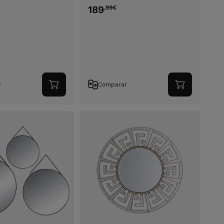
189
,99
€
r
Comparar
Adicionar
Adicionar
ao
ao
carrinho
carrinho