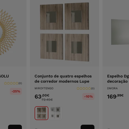
AGOLU
Conjunto de quatro espelhos
Espelho Dg
de corredor modernos Lupe
decoração 
(0)
MIROYTENGO
DMORA
(0)
-25%
63
169
,00
€
,99
€
-10%
72.45
€