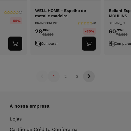
WELL HOME - Espelho de
Beliani Esp
(0)
metal e madeira
MOULINS
-55%
BRANDSONLINE
BELIANI_PT
(0)
28
60
,86
€
,99
€
-30%
43.99
€
78.99
€
Comparar
Compara
Adicionar
Adicionar
ao
ao
carrinho
carrinho
1
2
3
A nossa empresa
Lojas
Cartão de Crédito Conforama