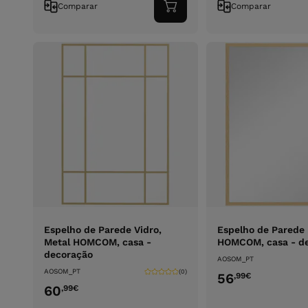
Comparar
Comparar
Adicionar
ao
carrinho
Espelho de Parede Vidro,
Espelho de Parede 
Metal HOMCOM, casa -
HOMCOM, casa - d
decoração
AOSOM_PT
AOSOM_PT
(0)
56
,99
€
60
,99
€