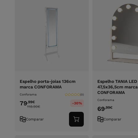
Espelho porta-joias 136cm
Espelho TANIA LED 
marca CONFORAMA
47,5x36,5cm marca
CONFORAMA
Conforama
(0)
Conforama
79
,99
€
-30%
118.90
€
69
,99
€
Comparar
Comparar
Adicionar
ao
carrinho