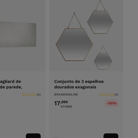
agliard de
Conjunto de 3 espelhos
de parede,
dourados exagonais
BRANDSONLINE
(0)
(0)
17
,99
€
-50%
37.99
€