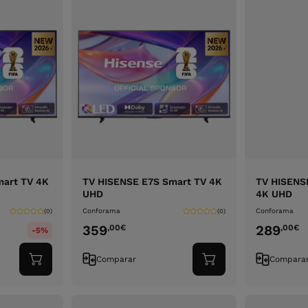
mart TV 4K
TV HISENSE E7S Smart TV 4K
TV HISENS
UHD
4K UHD
Conforama
Conforama
(0)
(0)
359
289
,00
€
,00
€
-5%
Comparar
Compara
Adicionar
Adicionar
ao
ao
carrinho
carrinho