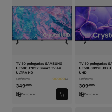
TV 50 polegadas SAMSUNG
TV 50 polegadas 
UE50CU7092 Smart TV 4K
UE50U8092FUXXH 
ULTRA HD
UHD
Conforama
Conforama
(0)
349
309
,00
€
,00
€
Comparar
Comparar
Adicionar
ao
carrinho