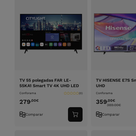
TV 55 polegadas FAR LE-
TV HISENSE E7S S
55KA1 Smart TV 4K UHD LED
UHD
Conforama
Conforama
(0)
279
359
,00
€
,00
€
389.00
€
Comparar
Comparar
Adicionar
ao
carrinho