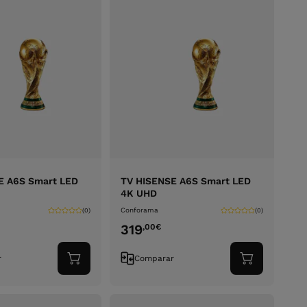
E A6S Smart LED
TV HISENSE A6S Smart LED
4K UHD
Conforama
(0)
(0)
319
,00
€
r
Comparar
Adicionar
Adicionar
ao
ao
carrinho
carrinho