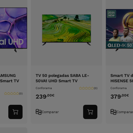
SAMSUNG
TV 50 polegadas SABA LE-
Smart TV d
Smart TV
50VA1 UHD Smart TV
HISENSE 5
Conforama
Conforama
(0)
(0)
239
379
,00
€
,00
€
Comparar
Compara
Adicionar
Adicionar
ao
ao
carrinho
carrinho