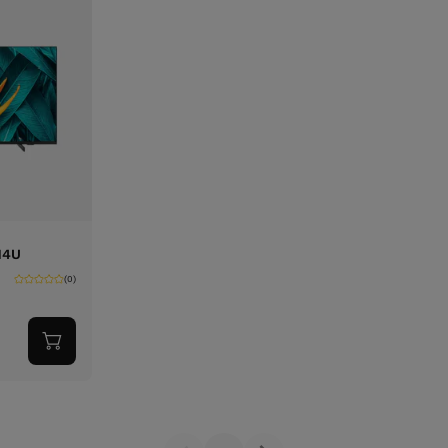
14U
(0)
Adicionar
ao
carrinho