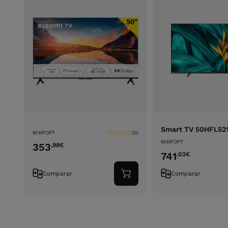
Smart TV 50HFL52
MINFOPT
(0)
MINFOPT
353
,98
€
741
,02
€
Comparar
Comparar
Adicionar
ao
carrinho