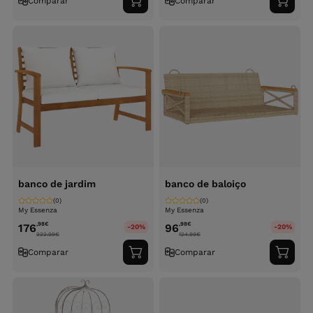
Comparar
Comparar
Adicionar
Adici
ao
ao
carrinho
carri
banco de jardim
banco de baloiço
(0)
(0)
My Essenza
My Essenza
,98
€
,98
€
176
96
-20%
-20%
222.99
€
124.99
€
Comparar
Comparar
Adicionar
Adici
ao
ao
carrinho
carri