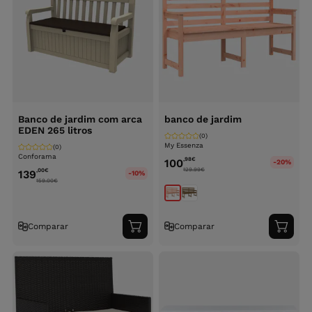
Banco de jardim com arca
banco de jardim
EDEN 265 litros
(0)
My Essenza
(0)
Conforama
,98
€
100
-20%
129.99
€
,00
€
139
-10%
159.00
€
Comparar
Comparar
Adicionar
Adici
ao
ao
carrinho
carri