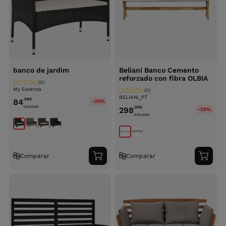
banco de jardim
Beliani Banco Cemento
reforzado con fibra OLBIA
(0)
My Essenza
(0)
BELIANI_PT
,98
€
84
-20%
108.99
€
,99
€
298
-20%
378.99
€
Comparar
Comparar
Adicionar
Adici
ao
ao
carrinho
carri