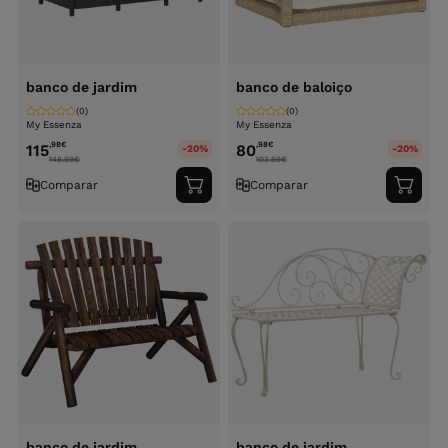
banco de jardim
banco de baloiço
(0)
(0)
My Essenza
My Essenza
,98
€
,98
€
115
80
-20%
-20%
148.99
€
103.99
€
Comparar
Comparar
Adicionar
Adici
ao
ao
carrinho
carri
banco de jardim
banco de jardim