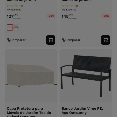
(0)
(0)
My Essenza
My Essenza
,98
€
,98
€
127
145
-20%
-20%
161.99
€
185.99
€
Comparar
Comparar
Adicionar
Adici
ao
ao
carrinho
carri
Capa Protetora para
Banco Jardim Vime PE,
Móveis de Jardim Tecido
Aço Outsunny
Oxford Outsunny