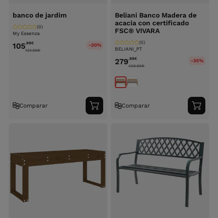
banco de jardim
Beliani Banco Madera de
acacia con certificado
(0)
FSC® VIVARA
My Essenza
(0)
,98
€
105
-20%
BELIANI_PT
133.99
€
,99
€
279
-35%
438.99
€
Comparar
Comparar
Adicionar
Adici
ao
ao
carrinho
carri