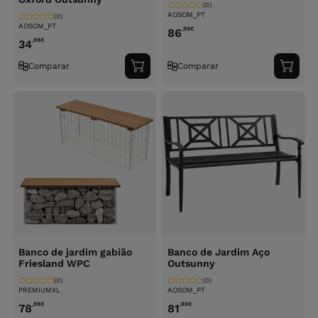
(0)
AOSOM_PT
(0)
AOSOM_PT
,99
€
86
,99
€
34
Comparar
Comparar
Adicionar
Adici
ao
ao
carrinho
carri
Banco de jardim gabião
Banco de Jardim Aço
Friesland WPC
Outsunny
(0)
(0)
PREMIUMXL
AOSOM_PT
,99
€
,99
€
78
81