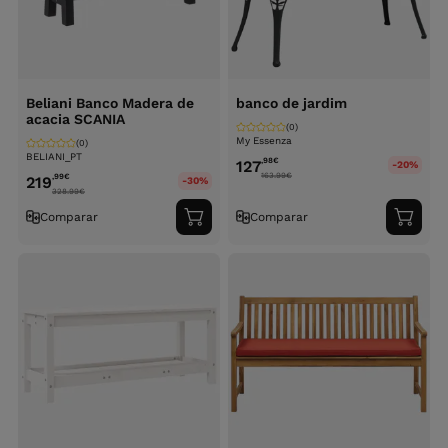
Beliani Banco Madera de
banco de jardim
acacia SCANIA
(0)
My Essenza
(0)
BELIANI_PT
,98
€
127
-20%
163.99
€
,99
€
219
-30%
328.99
€
Comparar
Comparar
Adicionar
Adici
ao
ao
carrinho
carri