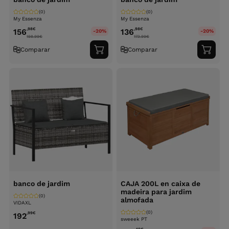
(0)
(0)
My Essenza
My Essenza
,98
€
,98
€
156
136
-20%
-20%
198.99
€
173.99
€
Comparar
Comparar
Adicionar
Adici
ao
ao
carrinho
carri
banco de jardim
CAJA 200L en caixa de
madeira para jardim
(0)
almofada
VIDAXL
(0)
,99
€
192
sweeek PT