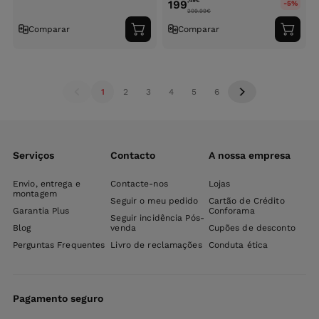
,49
€
199
-5%
209.99
€
Comparar
Comparar
Adicionar
Adici
ao
ao
carrinho
carri
1
2
3
4
5
6
Serviços
Contacto
A nossa empresa
Envio, entrega e
Contacte-nos
Lojas
montagem
Seguir o meu pedido
Cartão de Crédito
Garantia Plus
Conforama
Seguir incidência Pós-
Blog
venda
Cupões de desconto
Perguntas Frequentes
Livro de reclamações
Conduta ética
Pagamento seguro