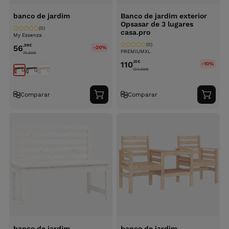
banco de jardim
Banco de jardim exterior
Opsasar de 3 lugares
(0)
casa.pro
My Essenza
(0)
,98
€
56
-20%
PREMIUMXL
74.99
€
,15
€
110
-10%
124.99
€
Comparar
Comparar
Adicionar
Adici
ao
ao
carrinho
carri
banco de jardim
banco de jardim