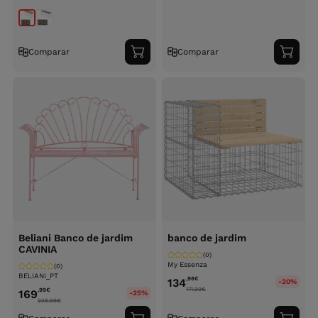
Comparar
Comparar
Adicionar
Adici
ao
ao
carrinho
carri
Beliani Banco de jardim
banco de jardim
CAVINIA
(0)
My Essenza
(0)
BELIANI_PT
,98
€
134
-20%
171.99
€
,99
€
169
-25%
228.99
€