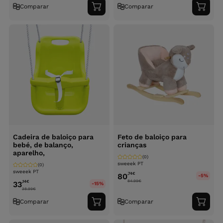
Comparar
Comparar
Adicionar
Adici
ao
ao
carrinho
carri
Cadeira de baloiço para
Feto de baloiço para
bebé, de balanço,
crianças
aparelho,
(0)
sweeek PT
(0)
sweeek PT
,74
€
80
-5%
84.99
€
,14
€
33
-15%
38.99
€
Comparar
Comparar
Adicionar
Adici
ao
ao
carrinho
carri