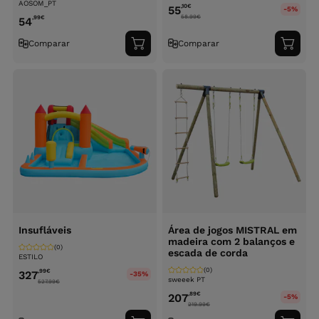
AOSOM_PT
,10
€
55
-5%
58.99
€
,99
€
54
Comparar
Comparar
Adicionar
Adici
ao
ao
carrinho
carri
Insufláveis
Área de jogos MISTRAL em
madeira com 2 balanços e
(0)
escada de corda
ESTILO
(0)
,99
€
327
-35%
sweeek PT
527.99
€
,89
€
207
-5%
219.99
€