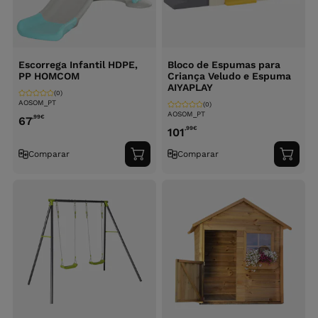
Escorrega Infantil HDPE,
Bloco de Espumas para
PP HOMCOM
Criança Veludo e Espuma
AIYAPLAY
(0)
AOSOM_PT
(0)
AOSOM_PT
,99
€
67
,99
€
101
Comparar
Comparar
Adicionar
Adici
ao
ao
carrinho
carri