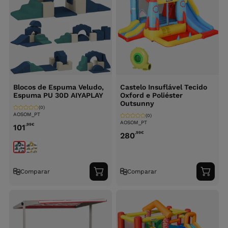
Blocos de Espuma Veludo,
Castelo Insuflável Tecido
Espuma PU 30D AIYAPLAY
Oxford e Poliéster
Outsunny
(0)
AOSOM_PT
(0)
AOSOM_PT
,99
€
101
,99
€
280
Comparar
Comparar
Adicionar
Adici
ao
ao
carrinho
carri