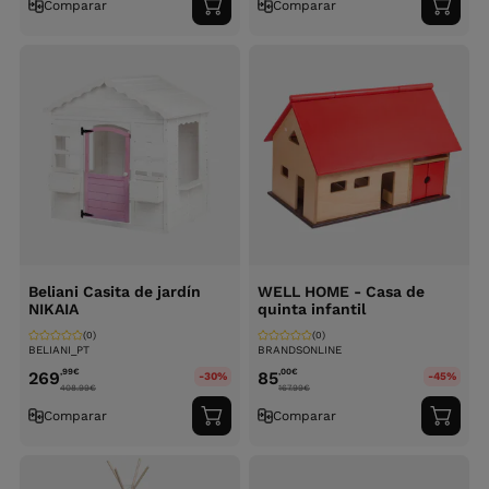
Comparar
Comparar
Adicionar
Adici
ao
ao
carrinho
carri
Beliani Casita de jardín
WELL HOME - Casa de
NIKAIA
quinta infantil
(0)
(0)
BELIANI_PT
BRANDSONLINE
,99
€
,00
€
269
85
-30%
-45%
408.99
€
167.99
€
Comparar
Comparar
Adicionar
Adici
ao
ao
carrinho
carri