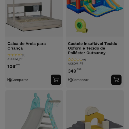
Caixa de Areia para
Castelo Insuflável Tecido
Criança
Oxford e Tecido de
Poliéster Outsunny
(0)
AOSOM_PT
(0)
AOSOM_PT
,99
€
106
,99
€
349
Comparar
Comparar
Adicionar
Adici
ao
ao
carrinho
carri