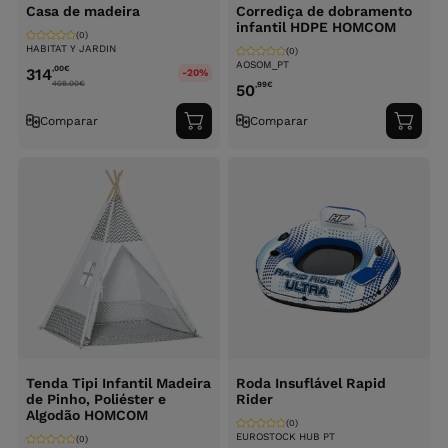
Casa de madeira
Corrediça de dobramento
infantil HDPE HOMCOM
(0)
HABITAT Y JARDIN
(0)
AOSOM_PT
,00
€
314
-20%
408.00
€
,99
€
50
Comparar
Comparar
Adicionar
Adici
ao
ao
carrinho
carri
Tenda Tipi Infantil Madeira
Roda Insuflável Rapid
de Pinho, Poliéster e
Rider
Algodão HOMCOM
(0)
EUROSTOCK HUB PT
(0)