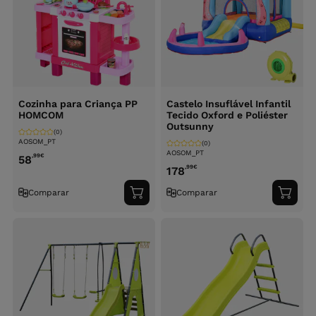
Cozinha para Criança PP
Castelo Insuflável Infantil
HOMCOM
Tecido Oxford e Poliéster
Outsunny
(0)
AOSOM_PT
(0)
AOSOM_PT
,99
€
58
,99
€
178
Comparar
Comparar
Adicionar
Adici
ao
ao
carrinho
carri