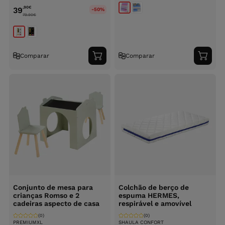
,90
€
39
-50%
79.90
€
Comparar
Comparar
Adicionar
Adici
ao
ao
carrinho
carri
Conjunto de mesa para
Colchão de berço de
crianças Romso e 2
espuma HERMES,
cadeiras aspecto de casa
respirável e amovível
(0)
(0)
PREMIUMXL
SHAULA CONFORT