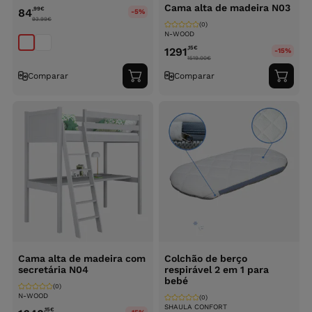
Cama alta de madeira N03
,99
€
84
-5%
93.99
€
(0)
N-WOOD
,15
€
1291
-15%
1519.00
€
Comparar
Comparar
Adicionar
Adici
ao
ao
carrinho
carri
Cama alta de madeira com
Colchão de berço
secretária N04
respirável 2 em 1 para
bebé
(0)
N-WOOD
(0)
SHAULA CONFORT
,15
€