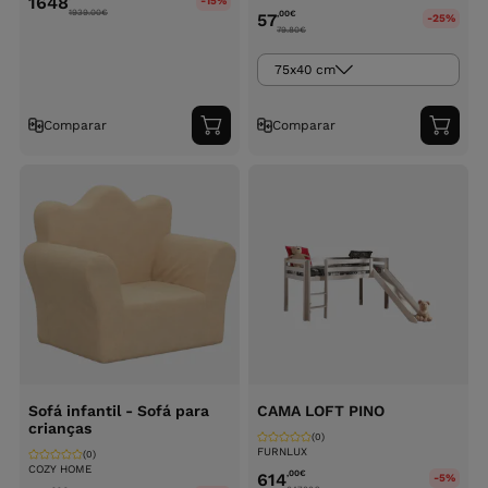
1648
-15%
1939.00
€
,00
€
57
-25%
79.80
€
75x40 cm
Comparar
Comparar
Adicionar
Adici
ao
ao
carrinho
carri
Sofá infantil - Sofá para
CAMA LOFT PINO
crianças
(0)
FURNLUX
(0)
COZY HOME
,00
€
614
-5%