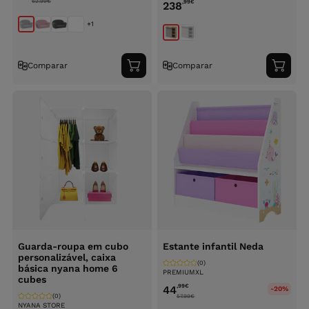
62.99
€
,99
€
238
+1
Comparar
Comparar
Adicionar
Adici
ao
ao
carrinho
carri
Guarda-roupa em cubo
Estante infantil Neda
personalizável, caixa
(0)
básica nyana home 6
PREMIUMXL
cubes
,99
€
44
-20%
(0)
57.99
€
NYANA STORE