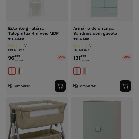
Estante giratória
Armário de criança
Talöpintaa 4 níveis MDF
Sandnes com gaveta
en.casa
en.casa
(0)
(0)
PREMIUMXL
PREMIUMXL
,99
€
,99
€
96
131
-5%
-5%
106.99
€
145.99
€
Comparar
Comparar
Adicionar
Adici
ao
ao
carrinho
carri