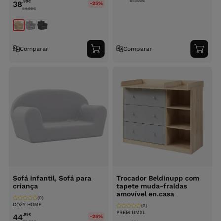
647.00
€
,99
€
38
-25%
54.99
€
Comparar
Comparar
Adicionar
Adici
ao
ao
carrinho
carri
Sofá infantil, Sofá para
Trocador Beldinupp com
criança
tapete muda-fraldas
amovível en.casa
(0)
COZY HOME
(0)
PREMIUMXL
,99
€
44
-25%