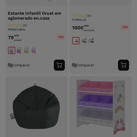
Estante infantil Orust em
(0)
aglomerado en.casa
FURNLUX
(0)
,00
€
1000
-5%
PREMIUMXL
1053.00
€
,99
€
79
-5%
87.99
€
Comparar
Comparar
Adicionar
Adici
ao
ao
carrinho
carri