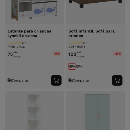
Estante para crianças
Sofá infantil, Sofá para
Lysekil en.casa
criança
(0)
(0)
PREMIUMXL
COZY HOME
,99
€
,99
€
75
100
-15%
-25%
90.99
€
141.99
€
Comparar
Comparar
Adicionar
Adici
ao
ao
carrinho
carri