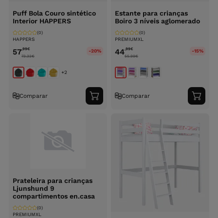
Puff Bola Couro sintético
Estante para crianças
Interior HAPPERS
Boiro 3 níveis aglomerado
(0)
(0)
HAPPERS
PREMIUMXL
,99
€
,99
€
57
44
-20%
-15%
73.32
€
55.99
€
+2
Comparar
Comparar
Adicionar
Adici
ao
ao
carrinho
carri
Prateleira para crianças
Ljunshund 9
compartimentos en.casa
(0)
PREMIUMXL