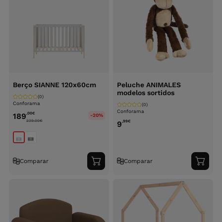
Berço SIANNE 120x60cm
Peluche ANIMALES
modelos sortidos
(0)
Conforama
(0)
Conforama
,00
€
189
-20%
239.00
€
,99
€
9
Comparar
Comparar
Adicionar
Adici
ao
ao
carrinho
carri