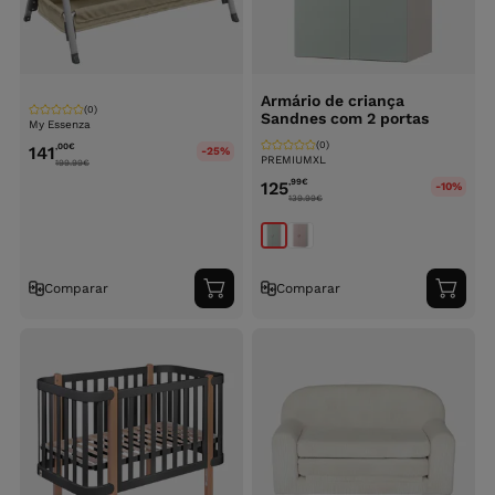
Armário de criança
(0)
Sandnes com 2 portas
My Essenza
(0)
,00
€
141
-25%
PREMIUMXL
199.99
€
,99
€
125
-10%
139.99
€
Comparar
Comparar
Adicionar
Adici
ao
ao
carrinho
carri