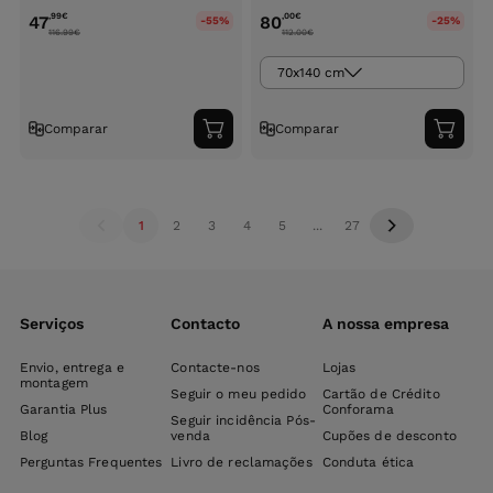
,99
€
,00
€
47
80
-55%
-25%
116.99
€
112.00
€
70x140 cm
Comparar
Comparar
Adicionar
Adici
ao
ao
carrinho
carri
1
2
3
4
5
...
27
Serviços
Contacto
A nossa empresa
Envio, entrega e
Contacte-nos
Lojas
montagem
Seguir o meu pedido
Cartão de Crédito
Garantia Plus
Conforama
Seguir incidência Pós-
Blog
venda
Cupões de desconto
Perguntas Frequentes
Livro de reclamações
Conduta ética