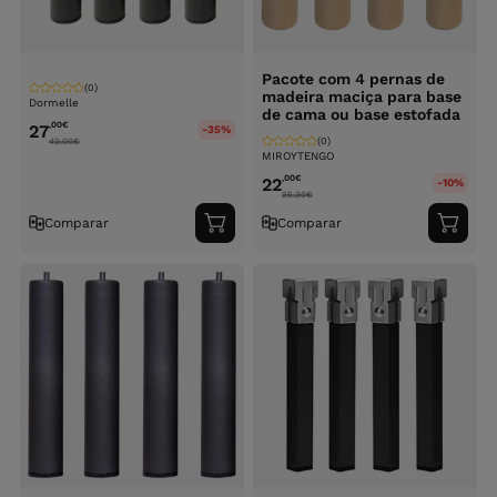
Pacote com 4 pernas de
(0)
madeira maciça para base
Dormelle
de cama ou base estofada
,00
€
27
-35%
(0)
42.00
€
MIROYTENGO
,00
€
22
-10%
25.30
€
Comparar
Comparar
Adicionar
Adici
ao
ao
carrinho
carri