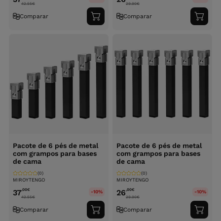
42.55
€
29.90
€
Comparar
Comparar
Adicionar
Adici
ao
ao
carrinho
carri
Pacote de 6 pés de metal
Pacote de 6 pés de metal
com grampos para bases
com grampos para bases
de cama
de cama
(0)
(0)
MIROYTENGO
MIROYTENGO
,00
€
,00
€
37
26
-10%
-10%
42.55
€
29.90
€
Comparar
Comparar
Adicionar
Adici
ao
ao