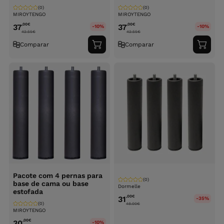
(0)
(0)
MIROYTENGO
MIROYTENGO
,00
€
,00
€
37
37
-10%
-10%
42.55
€
42.55
€
Comparar
Comparar
Adicionar
Adici
ao
ao
carrinho
carri
Pacote com 4 pernas para
(0)
base de cama ou base
Dormelle
estofada
,00
€
31
-35%
(0)
48.00
€
MIROYTENGO
,00
€
30
-10%