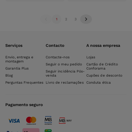
carrinho
carri
1
2
3
Serviços
Contacto
A nossa empresa
Envio, entrega e
Contacte-nos
Lojas
montagem
Seguir o meu pedido
Cartão de Crédito
Garantia Plus
Conforama
Seguir incidência Pós-
Blog
venda
Cupões de desconto
Perguntas Frequentes
Livro de reclamações
Conduta ética
Pagamento seguro