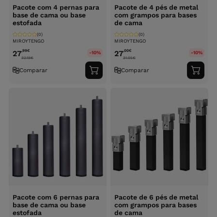
Pacote com 4 pernas para
Pacote de 4 pés de metal
base de cama ou base
com grampos para bases
estofada
de cama
(0)
(0)
MIROYTENGO
MIROYTENGO
,99
€
,00
€
27
27
-10%
-10%
32.19
€
31.05
€
Comparar
Comparar
Adicionar
Adici
ao
ao
carrinho
carri
Pacote com 6 pernas para
Pacote de 6 pés de metal
base de cama ou base
com grampos para bases
estofada
de cama