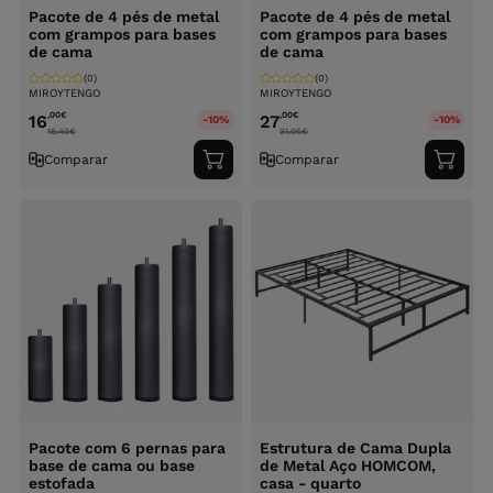
Pacote de 4 pés de metal
Pacote de 4 pés de metal
com grampos para bases
com grampos para bases
de cama
de cama
(0)
(0)
MIROYTENGO
MIROYTENGO
,00
€
,00
€
16
27
-10%
-10%
18.40
€
31.05
€
Comparar
Comparar
Adicionar
Adici
ao
ao
carrinho
carri
Pacote com 6 pernas para
Estrutura de Cama Dupla
base de cama ou base
de Metal Aço HOMCOM,
estofada
casa - quarto