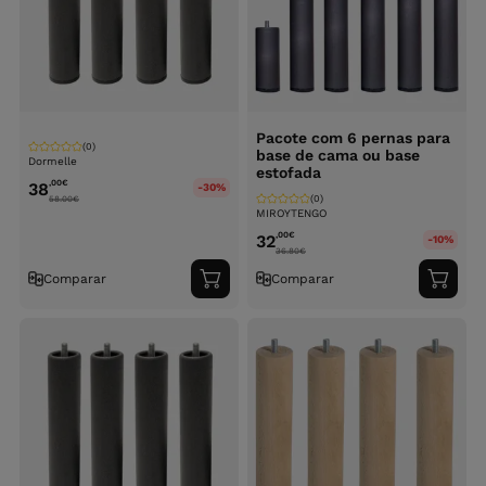
Pacote com 6 pernas para
(0)
base de cama ou base
Dormelle
estofada
,00
€
38
-30%
(0)
58.00
€
MIROYTENGO
,00
€
32
-10%
36.80
€
Comparar
Comparar
Adicionar
Adici
ao
ao
carrinho
carri