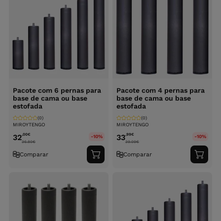
Pacote com 6 pernas para
Pacote com 4 pernas para
base de cama ou base
base de cama ou base
estofada
estofada
(0)
(0)
MIROYTENGO
MIROYTENGO
,00
€
,99
€
32
33
-10%
-10%
36.80
€
39.09
€
Comparar
Comparar
Adicionar
Adici
ao
ao
carrinho
carri