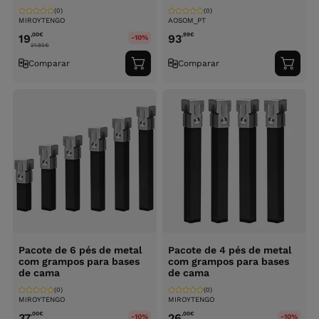
(0)
(0)
MIROYTENGO
AOSOM_PT
,00
€
,99
€
19
93
-10%
21.85
€
Comparar
Comparar
Adicionar
Adici
ao
ao
carrinho
carri
Pacote de 6 pés de metal
Pacote de 4 pés de metal
com grampos para bases
com grampos para bases
de cama
de cama
(0)
(0)
MIROYTENGO
MIROYTENGO
,00
€
,00
€
37
26
-10%
-10%