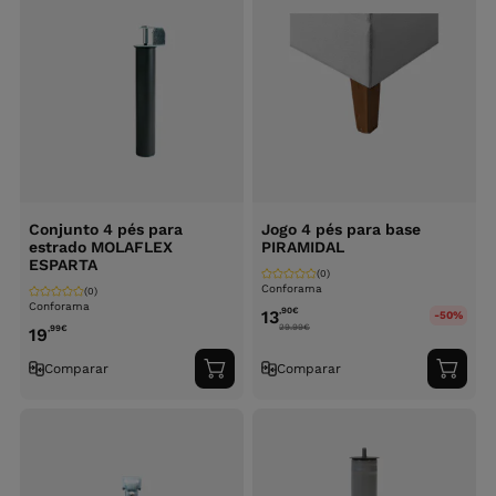
Conjunto 4 pés para
Jogo 4 pés para base
estrado MOLAFLEX
PIRAMIDAL
ESPARTA
(0)
Conforama
(0)
Conforama
,90
€
13
-50%
29.99
€
,99
€
19
Comparar
Comparar
Adicionar
Adici
ao
ao
carrinho
carri