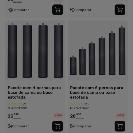
34.50
€
Comparar
Comparar
Adicionar
Adici
ao
ao
carrinho
carri
Pacote com 4 pernas para
Pacote com 6 pernas para
base de cama ou base
base de cama ou base
estofada
estofada
(0)
(0)
MIROYTENGO
MIROYTENGO
,99
€
,00
€
26
28
-10%
-10%
31.04
€
32.20
€
Comparar
Comparar
Adicionar
Adici
ao
ao