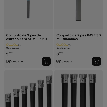
Conjunto de 2 pés de
Conjunto de 2 pés BASE 3D
estrado para SOMIER 110
multiláminas
(0)
(0)
Conforama
Conforama
,90
€
,99
€
9
8
Comparar
Comparar
Adicionar
Adici
ao
ao
carrinho
carri