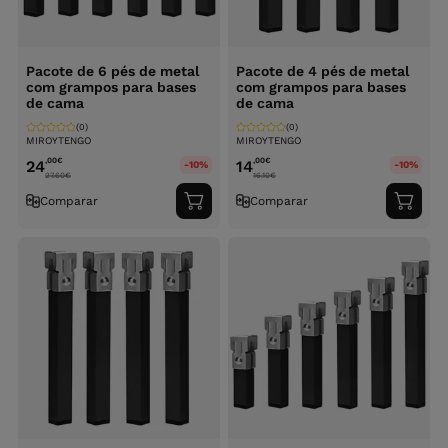
Pacote de 6 pés de metal
Pacote de 4 pés de metal
com grampos para bases
com grampos para bases
de cama
de cama
(0)
(0)
MIROYTENGO
MIROYTENGO
,00
€
,00
€
24
14
-10%
-10%
27.60
€
16.10
€
Comparar
Comparar
Adicionar
Adici
ao
ao
carrinho
carri