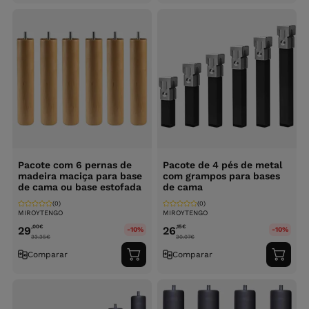
carrinho
carri
Pacote com 6 pernas de
Pacote de 4 pés de metal
madeira maciça para base
com grampos para bases
de cama ou base estofada
de cama
(0)
(0)
MIROYTENGO
MIROYTENGO
,00
€
,15
€
29
26
-10%
-10%
33.35
€
30.07
€
Comparar
Comparar
Adicionar
Adici
ao
ao
carrinho
carri