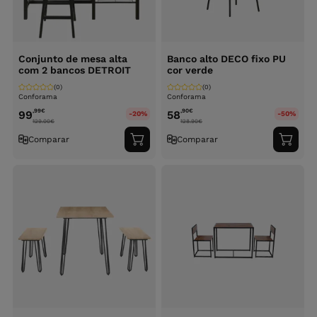
Conjunto de mesa alta
Banco alto DECO fixo PU
com 2 bancos DETROIT
cor verde
(0)
(0)
Conforama
Conforama
,99
€
,90
€
99
58
-20%
-50%
129.00
€
128.90
€
Comparar
Comparar
Adicionar
Adici
ao
ao
carrinho
carri