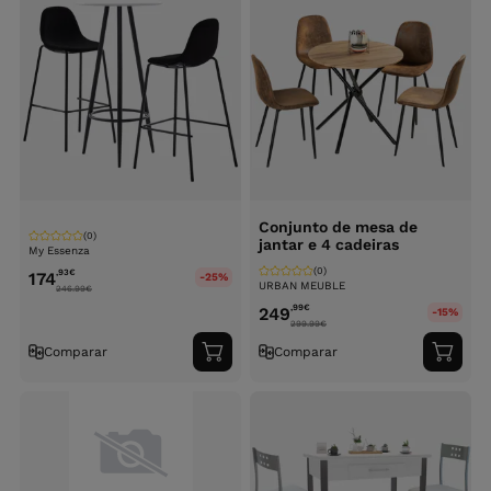
Conjunto de mesa de
(0)
jantar e 4 cadeiras
My Essenza
(0)
,93
€
174
-25%
URBAN MEUBLE
246.99
€
,99
€
249
-15%
299.99
€
Comparar
Comparar
Adicionar
Adici
ao
ao
carrinho
carri