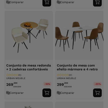
Comparar
Comparar
Adicionar
Adici
ao
ao
carrinho
carri
Conjunto de mesa redonda
Conjunto de mesa com
+ 2 cadeiras confortáveis
efeito mármore e 4 retro
(0)
(0)
URBAN MEUBLE
URBAN MEUBLE
,99
€
,90
€
269
299
-10%
-25%
299.99
€
399.90
€
Comparar
Comparar
Adicionar
Adici
ao
ao
carrinho
carri