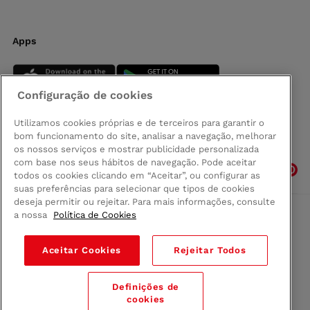
Apps
Configuração de cookies
Utilizamos cookies próprias e de terceiros para garantir o
bom funcionamento do site, analisar a navegação, melhorar
Siga-nos
os nossos serviços e mostrar publicidade personalizada
com base nos seus hábitos de navegação. Pode aceitar
todos os cookies clicando em “Aceitar”, ou configurar as
suas preferências para selecionar que tipos de cookies
deseja permitir ou rejeitar. Para mais informações, consulte
a nossa
Política de Cookies
Comprar na Madeira
Política de privacidad
Aceitar Cookies
Rejeitar Todos
Termos e Condições
Condições legais
Definições de
© 2026 Conforama
cookies