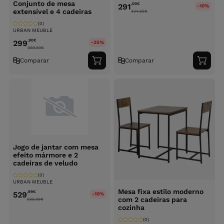
Conjunto de mesa
,00
€
291
-10%
extensível e 4 cadeiras
334.65
€
(0)
URBAN MEUBLE
,90
€
299
-25%
399.90
€
Comparar
Comparar
Adicionar
Adici
ao
ao
carrinho
carri
Jogo de jantar com mesa
efeito mármore e 2
cadeiras de veludo
(0)
URBAN MEUBLE
Mesa fixa estilo moderno
,99
€
529
-10%
com 2 cadeiras para
599.99
€
cozinha
(0)