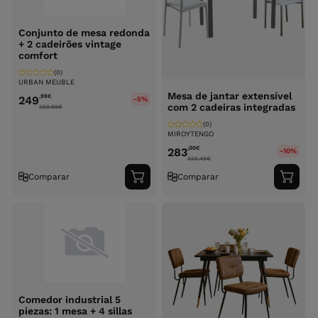
Conjunto de mesa redonda
+ 2 cadeirões vintage
comfort
(0)
URBAN MEUBLE
Mesa de jantar extensível
,99
€
249
-5%
com 2 cadeiras integradas
269.99
€
(0)
MIROYTENGO
,00
€
283
-10%
325.45
€
Comparar
Comparar
Adicionar
Adici
ao
ao
carrinho
carri
Comedor industrial 5
piezas: 1 mesa + 4 sillas