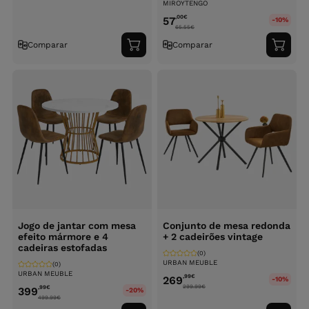
MIROYTENGO
,00
€
57
-10%
65.55
€
Comparar
Comparar
Adicionar
Adici
ao
ao
carrinho
carri
Jogo de jantar com mesa
Conjunto de mesa redonda
efeito mármore e 4
+ 2 cadeirões vintage
cadeiras estofadas
(0)
URBAN MEUBLE
(0)
URBAN MEUBLE
,99
€
269
-10%
299.99
€
,99
€
399
-20%
499.99
€