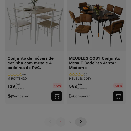
Conjunto de móveis de
MEUBLES COSY Conjunto
cozinha com mesa e 4
Mesa E Cadeiras Jantar
cadeiras de PVC.
Moderno
(0)
(0)
MIROYTENGO
MEUBLES COSY
,00
€
,99
€
129
569
-10%
-35%
148.35
€
929.99
€
Comparar
Comparar
Adicionar
Adici
ao
ao
carrinho
carri
1
2