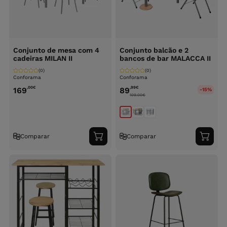
Conjunto de mesa com 4
Conjunto balcão e 2
cadeiras MILAN II
bancos de bar MALACCA II
(0)
(0)
Conforama
Conforama
,00
€
,99
€
169
89
-15%
109.00
€
Comparar
Comparar
Adicionar
Adici
ao
ao
carrinho
carri