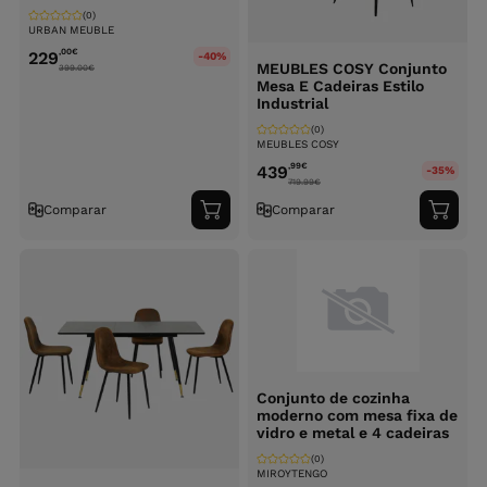
(0)
URBAN MEUBLE
,00
€
229
-40%
MEUBLES COSY Conjunto
399.00
€
Mesa E Cadeiras Estilo
Industrial
(0)
MEUBLES COSY
,99
€
439
-35%
719.99
€
Comparar
Comparar
Adicionar
Adici
ao
ao
carrinho
carri
Conjunto de cozinha
moderno com mesa fixa de
vidro e metal e 4 cadeiras
(0)
MIROYTENGO