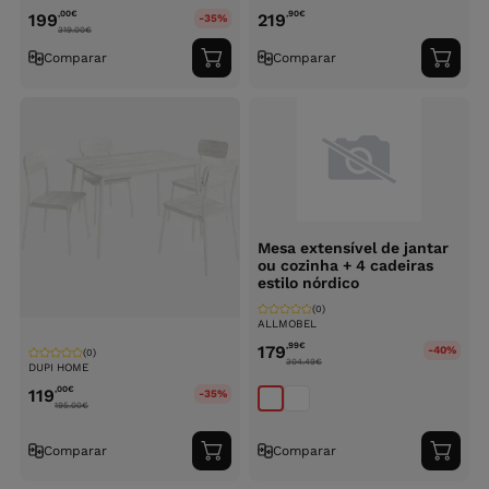
,00
€
,90
€
199
219
-35%
319.00
€
Comparar
Comparar
Adicionar
Adici
ao
ao
carrinho
carri
Mesa extensível de jantar
ou cozinha + 4 cadeiras
estilo nórdico
(0)
ALLMOBEL
,99
€
179
-40%
(0)
304.49
€
DUPI HOME
,00
€
119
-35%
195.00
€
Comparar
Comparar
Adicionar
Adici
ao
ao