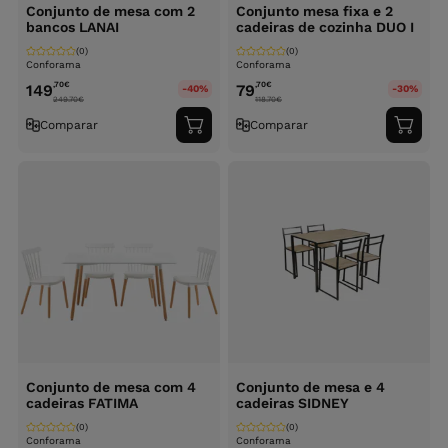
Conjunto de mesa com 2
Conjunto mesa fixa e 2
bancos LANAI
cadeiras de cozinha DUO I
(0)
(0)
Conforama
Conforama
,70
€
,70
€
149
79
-40%
-30%
249.70
€
118.70
€
Comparar
Comparar
Adicionar
Adici
ao
ao
carrinho
carri
Conjunto de mesa com 4
Conjunto de mesa e 4
cadeiras FATIMA
cadeiras SIDNEY
(0)
(0)
Conforama
Conforama