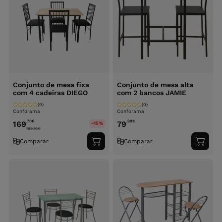
Conjunto de mesa fixa
Conjunto de mesa alta
com 4 cadeiras DIEGO
com 2 bancos JAMIE
(0)
(0)
Conforama
Conforama
,70
€
,99
€
169
79
-15%
199.70
€
Comparar
Comparar
Adicionar
Adici
ao
ao
carrinho
carri