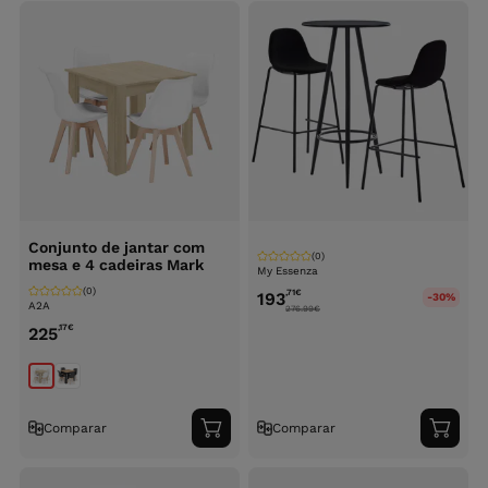
carrinho
carri
Conjunto de jantar com
(0)
mesa e 4 cadeiras Mark
My Essenza
(0)
,71
€
193
-30%
A2A
276.99
€
,17
€
225
Comparar
Comparar
Adicionar
Adici
ao
ao
carrinho
carri