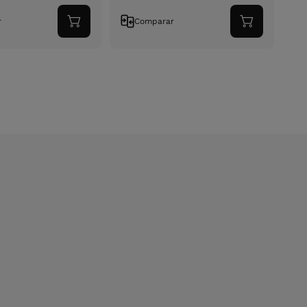
r
Comparar
Adicionar
Adicionar
ao
ao
carrinho
carrinho