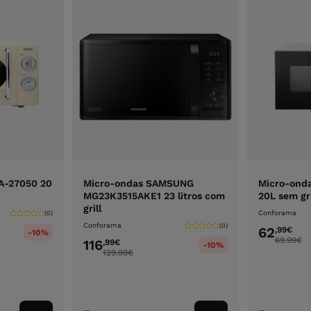
A-27050 20
Micro-ondas SAMSUNG
Micro-onda
MG23K3515AKE1 23 litros com
20L sem gri
grill
Conforama
(0)
Conforama
(0)
62
,99
€
-10%
69.99
€
116
,99
€
-10%
129.99
€