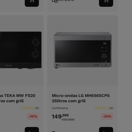
Adicionar
Adicionar
ao
ao
carrinho
carrinho
as TEKA MW FS20
Micro-ondas LG MH6565CPS
ros com grill
25litros com grill
Conforama
(0)
(0)
149
,99
€
-10%
-25%
199.99
€