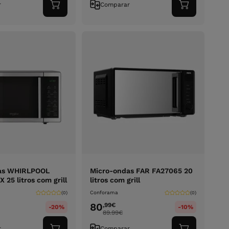
r
Comparar
Adicionar
Adicionar
ao
ao
carrinho
carrinho
as WHIRLPOOL
Micro-ondas FAR FA27065 20
25 litros com grill
litros com grill
Conforama
(0)
(0)
80
,99
€
-20%
-10%
89.99
€
r
Comparar