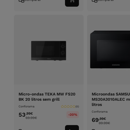
Adicionar
ao
carrinho
Micro-ondas TEKA MW FS20
Microondas SAMS
BK 20 litros sem grill
MS20A3010ALEC me
litros
Conforama
(0)
Conforama
53
,99
€
-20%
69.99
€
69
,99
€
89.99
€