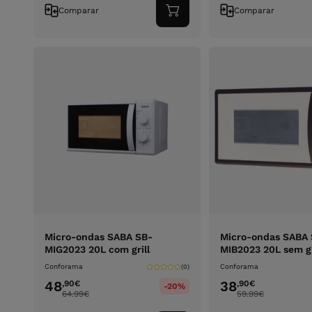
Comparar
Comparar
Adicionar
ao
carrinho
Micro-ondas SABA SB-
Micro-ondas SABA 
MIG2023 20L com grill
MIB2023 20L sem gr
Conforama
Conforama
(0)
48
38
,90
€
,90
€
-20%
64.99
€
59.99
€