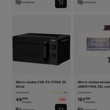
Comparar
Comparar
Adicionar
ao
carrinho
Micro-ondas FAR FA 27005 20
Micro-ondas encas
litros
JME011466 25L com 
Conforama
Conforama
(0)
49
161
,99
€
,99
€
-5%
54.99
€
179.99
€
Comparar
Comparar