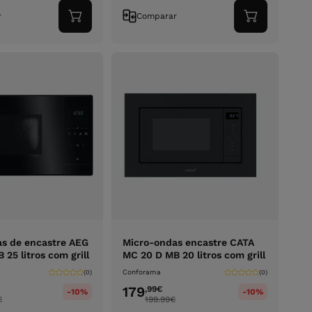
r
Comparar
Adicionar
Adicionar
ao
ao
carrinho
carrinho
s de encastre AEG
Micro-ondas encastre CATA
25 litros com grill
MC 20 D MB 20 litros com grill
Conforama
(0)
(0)
179
,99
€
-10%
-10%
€
199.99
€