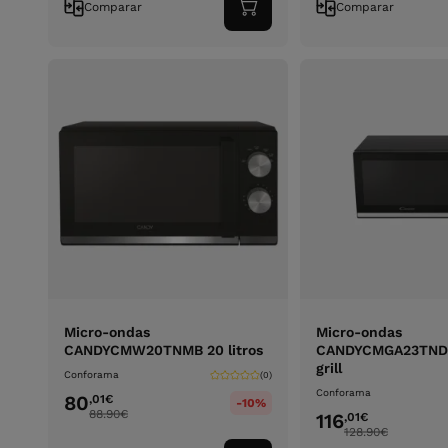
Comparar
Comparar
Adicionar
ao
carrinho
Micro-ondas
Micro-ondas
CANDYCMW20TNMB 20 litros
CANDYCMGA23TNDB
grill
Conforama
(0)
Conforama
80
,01
€
-10%
88.90
€
116
,01
€
128.90
€