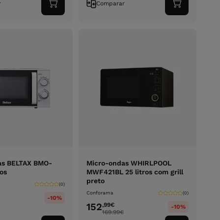
r
Comparar
Adicionar
Adicionar
ao
ao
carrinho
carrinho
as BELTAX BMO-
Micro-ondas WHIRLPOOL
ros
MWF421BL 25 litros com grill
preto
(0)
Conforama
(0)
-10%
152
,99
€
-10%
169.99
€