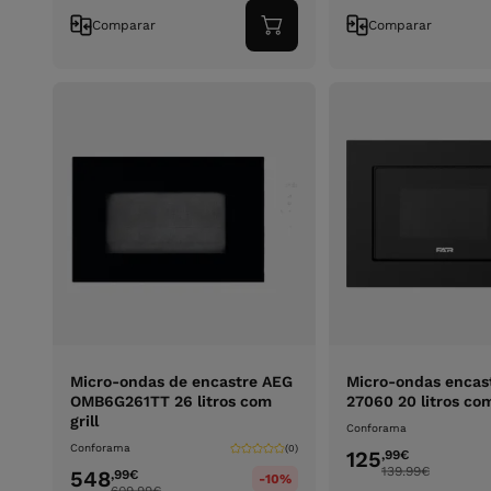
Comparar
Comparar
Adicionar
ao
carrinho
Micro-ondas de encastre AEG
Micro-ondas encas
OMB6G261TT 26 litros com
27060 20 litros com
grill
Conforama
Conforama
(0)
125
,99
€
139.99
€
548
,99
€
-10%