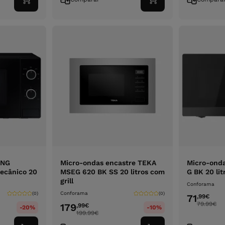
Adicionar
Adicionar
ao
ao
carrinho
carrinho
UNG
Micro-ondas encastre TEKA
Micro-ond
cânico 20
MSEG 620 BK SS 20 litros com
G BK 20 lit
grill
Conforama
Conforama
(0)
(0)
71
,99
€
79.99
€
179
,99
€
-20%
-10%
199.99
€