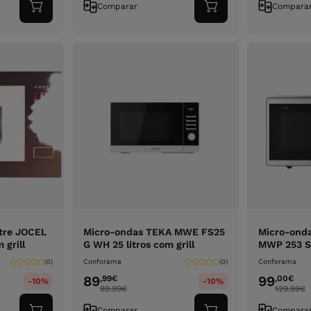
Comparar
Compara
Adicionar
Adicionar
ao
ao
carrinho
carrinho
tre JOCEL
Micro-ondas TEKA MWE FS25
Micro-ond
grill
G WH 25 litros com grill
MWP 253 SX 
Conforama
Conforama
(0)
(0)
89
99
,99
€
,00
€
-10%
-10%
99.99
€
129.99
€
Comparar
Compara