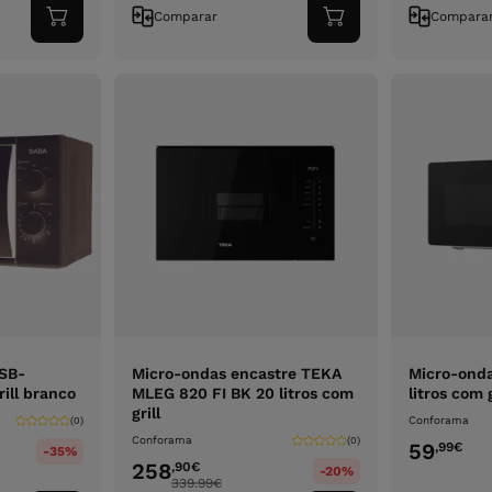
Comparar
Compara
Adicionar
Adicionar
ao
ao
carrinho
carrinho
SB-
Micro-ondas encastre TEKA
Micro-onda
ill branco
MLEG 820 FI BK 20 litros com
litros com g
grill
Conforama
(0)
Conforama
(0)
59
,99
€
-35%
258
,90
€
-20%
339.99
€