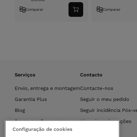
609.99
€
Comparar
Comparar
Adicionar
ao
carrinho
Serviços
Contacto
Envio, entrega e montagem
Contacte-nos
Garantia Plus
Seguir o meu pedido
Blog
Seguir incidência Pós-
Perguntas Frequentes
Livro de reclamações
Configuração de cookies