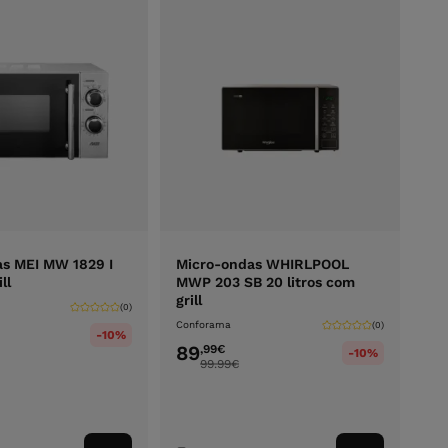
s MEI MW 1829 I
Micro-ondas WHIRLPOOL
ll
MWP 203 SB 20 litros com
grill
(0)
Conforama
(0)
-10%
89
,99
€
-10%
99.99
€