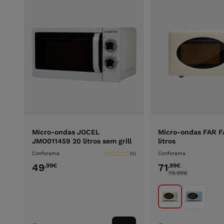
Micro-ondas JOCEL
Micro-ondas FAR F
JMO011459 20 litros sem grill
litros
Conforama
Conforama
(0)
49
71
,99
€
,99
€
79.99
€