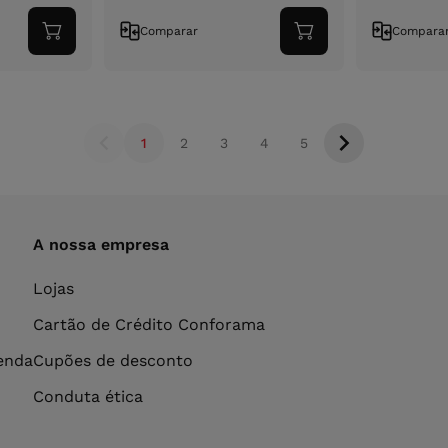
Comparar
Compara
Adicionar
Adicionar
ao
ao
carrinho
carrinho
1
2
3
4
5
A nossa empresa
Lojas
Cartão de Crédito Conforama
venda
Cupões de desconto
Conduta ética