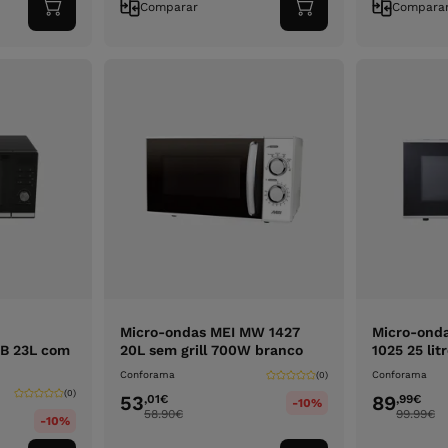
Comparar
Compara
Adicionar
Adicionar
ao
ao
carrinho
carrinho
Micro-ondas MEI MW 1427
Micro-ond
 23L com
20L sem grill 700W branco
1025 25 lit
Conforama
Conforama
(0)
(0)
53
89
,01
€
,99
€
-10%
58.90
€
99.99
€
-10%