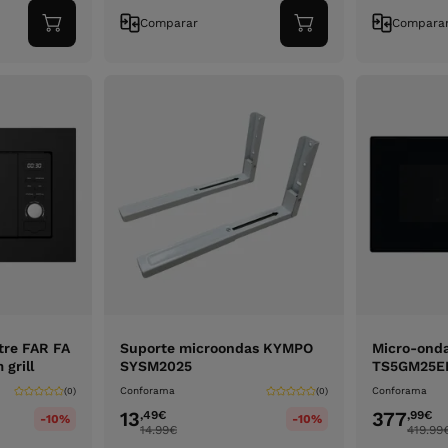
Comparar
Compara
Adicionar
Adicionar
ao
ao
carrinho
carrinho
tre FAR FA
Suporte microondas KYMPO
Micro-onda
 grill
SYSM2025
TS5GM25EB 
Conforama
Conforama
(0)
(0)
13
377
,49
€
,99
€
-10%
-10%
14.99
€
419.99