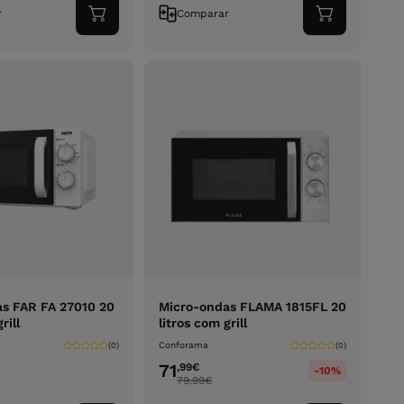
r
Comparar
Adicionar
Adicionar
ao
ao
carrinho
carrinho
s FAR FA 27010 20
Micro-ondas FLAMA 1815FL 20
rill
litros com grill
Conforama
(0)
(0)
71
,99
€
-10%
79.99
€