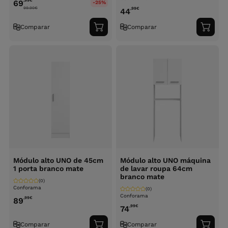
,99
€
69
-25%
99.90
€
,99
€
44
Comparar
Comparar
Adicionar
Adici
ao
ao
carrinho
carri
Módulo alto UNO de 45cm
Módulo alto UNO máquina
1 porta branco mate
de lavar roupa 64cm
branco mate
(0)
Conforama
(0)
Conforama
,99
€
89
,99
€
74
Comparar
Comparar
Adicionar
Adici