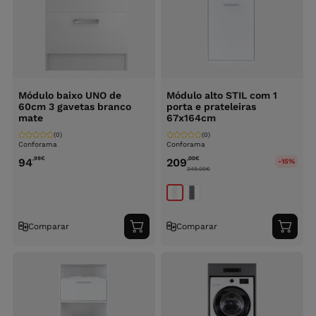
Módulo baixo UNO de
Módulo alto STIL com 1
60cm 3 gavetas branco
porta e prateleiras
mate
67x164cm
(0)
(0)
Conforama
Conforama
,99
€
,00
€
94
209
-15%
249.00
€
Comparar
Comparar
Adicionar
Adici
ao
ao
carrinho
carri