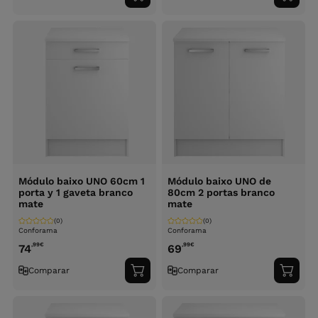
ao
ao
carrinho
carri
Módulo baixo UNO 60cm 1
Módulo baixo UNO de
porta y 1 gaveta branco
80cm 2 portas branco
mate
mate
(0)
(0)
Conforama
Conforama
,99
€
,99
€
74
69
Comparar
Comparar
Adicionar
Adici
ao
ao
carrinho
carri