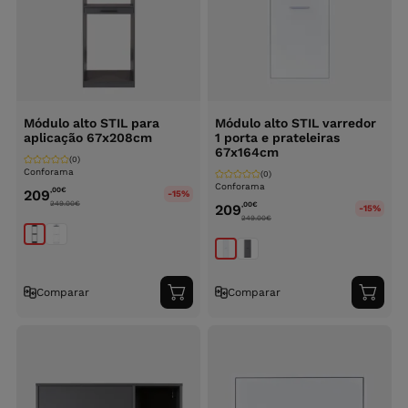
Módulo alto STIL para
Módulo alto STIL varredor
aplicação 67x208cm
1 porta e prateleiras
67x164cm
(0)
Conforama
(0)
Conforama
,00
€
209
-15%
249.00
€
,00
€
209
-15%
249.00
€
Comparar
Comparar
Adicionar
Adici
ao
ao
carrinho
carri