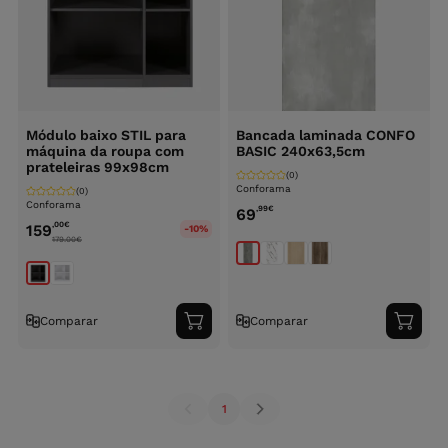
Módulo baixo STIL para
Bancada laminada CONFO
máquina da roupa com
BASIC 240x63,5cm
prateleiras 99x98cm
(0)
Conforama
(0)
Conforama
,99
€
69
,00
€
159
-10%
179.00
€
Comparar
Comparar
Adicionar
Adici
ao
ao
carrinho
carri
1