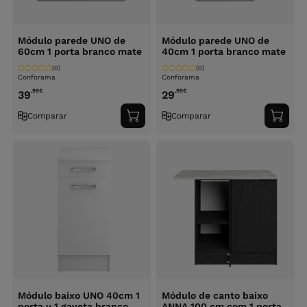
Módulo parede UNO de
Módulo parede UNO de
60cm 1 porta branco mate
40cm 1 porta branco mate
(0)
(0)
Conforama
Conforama
,99
€
,99
€
39
29
Comparar
Comparar
Adicionar
Adici
ao
ao
carrinho
carri
Módulo baixo UNO 40cm 1
Módulo de canto baixo
porta y 1 gaveta branco
ANNA 100 cm com 1 porta,