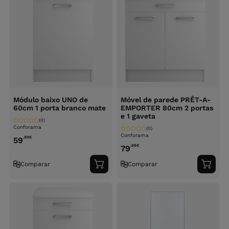
Módulo baixo UNO de
Móvel de parede PRÊT-A-
60cm 1 porta branco mate
EMPORTER 80cm 2 portas
e 1 gaveta
(0)
Conforama
(0)
Conforama
,99
€
59
,99
€
79
Comparar
Comparar
Adicionar
Adici
ao
ao
carrinho
carri