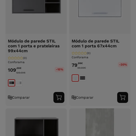
Módulo de parede STIL
Módulo de parede STIL
com 1 porta e prateleiras
com 1 porta 67x44cm
99x44cm
(0)
Conforama
(0)
Conforama
,99
€
79
-20%
99.99
€
,00
€
109
-15%
129.00
€
Comparar
Comparar
Adicionar
Adici
ao
ao
carrinho
carri