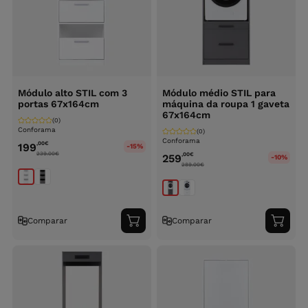
Módulo alto STIL com 3
Módulo médio STIL para
portas 67x164cm
máquina da roupa 1 gaveta
67x164cm
(0)
Conforama
(0)
Conforama
,00
€
199
-15%
239.00
€
,00
€
259
-10%
289.00
€
Comparar
Comparar
Adicionar
Adici
ao
ao
carrinho
carri