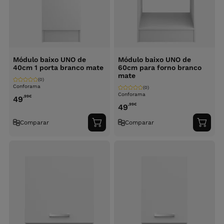
Módulo baixo UNO de
Módulo baixo UNO de
40cm 1 porta branco mate
60cm para forno branco
mate
(0)
Conforama
(0)
Conforama
,99
€
49
,99
€
49
Comparar
Comparar
Adicionar
Adici
ao
ao
carrinho
carri