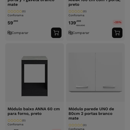
mate
preto
(0)
(0)
Conforama
Conforama
,99
€
,00
€
59
139
-25%
188.90
€
Comparar
Comparar
Adicionar
Adici
ao
ao
carrinho
carri
Módulo baixo ANNA 60 cm
Módulo parede UNO de
para forno, preto
80cm 2 portas branco
mate
(0)
Conforama
(0)
Conforama