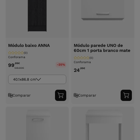
Módulo baixo ANNA
Módulo parede UNO de
60cm 1 porta branco mate
(0)
Conforama
(0)
Conforama
,99
€
99
-25%
138.90
€
,99
€
24
40.1x86.8 cm
Comparar
Comparar
Adicionar
Adici
ao
ao
carrinho
carri