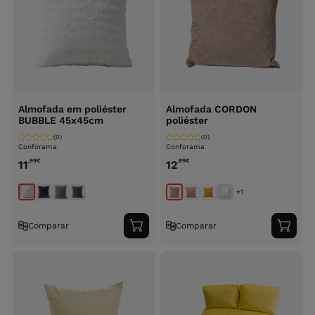
Almofada em poliéster
Almofada CORDON
BUBBLE 45x45cm
poliéster
(0)
(0)
Conforama
Conforama
,99
€
,99
€
11
12
+1
Comparar
Comparar
Adicionar
Adici
ao
ao
carrinho
carri