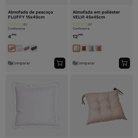
Almofada de pescoço
Almofada em poliéster
FLUFFY 15x40cm
VELVI 45x45cm
(0)
(0)
Conforama
Conforama
,99
€
,99
€
4
12
Comparar
Comparar
Adicionar
Adici
ao
ao
carrinho
carri