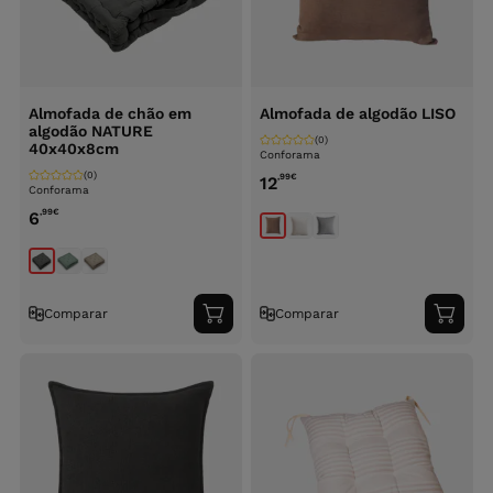
Almofada de chão em
Almofada de algodão LISO
algodão NATURE
(0)
40x40x8cm
Conforama
(0)
,99
€
12
Conforama
,99
€
6
Comparar
Comparar
Adicionar
Adici
ao
ao
carrinho
carri