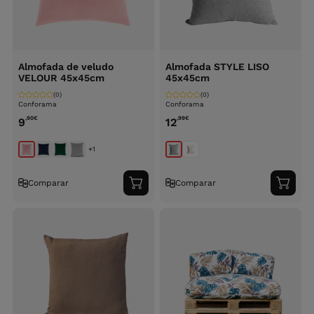
Almofada de veludo
Almofada STYLE LISO
VELOUR 45x45cm
45x45cm
(0)
(0)
Conforama
Conforama
,90
€
,99
€
9
12
+1
Comparar
Comparar
Adicionar
Adici
ao
ao
carrinho
carri