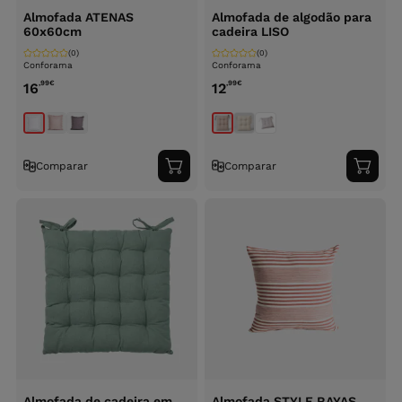
Almofada ATENAS
Almofada de algodão para
60x60cm
cadeira LISO
(0)
(0)
Conforama
Conforama
,99
€
,99
€
16
12
Comparar
Comparar
Adicionar
Adici
ao
ao
carrinho
carri
Almofada de cadeira em
Almofada STYLE RAYAS