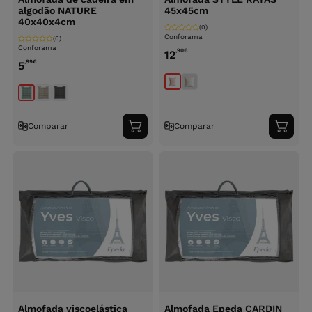
algodão NATURE
45x45cm
40x40x4cm
(0)
Conforama
(0)
Conforama
,90
€
12
,99
€
5
Comparar
Comparar
Adicionar
Adici
ao
ao
carrinho
carri
Almofada viscoelástica
Almofada Epeda CARDIN