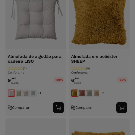
Almofada de algodão para
Almofada em poliéster
cadeira LISO
SHEEP
(0)
(0)
Conforama
Conforama
,99
€
,90
€
9
6
-20%
-30%
12.99
€
9.99
€
+1
+1
Comparar
Comparar
Adicionar
Adici
ao
ao
carrinho
carri