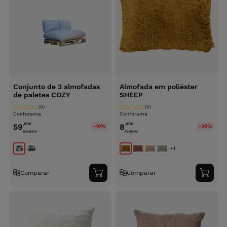
Conjunto de 3 almofadas
Almofada em poliéster
de paletes COZY
SHEEP
(0)
(0)
Conforama
Conforama
,90
€
,90
€
59
8
-10%
-30%
69.90
€
12.99
€
+1
Comparar
Comparar
Adicionar
Adici
ao
ao
carrinho
carri