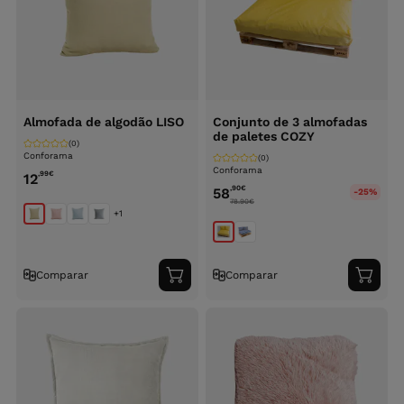
Almofada de algodão LISO
Conjunto de 3 almofadas
de paletes COZY
(0)
Conforama
(0)
Conforama
,99
€
12
,90
€
58
-25%
78.90
€
+1
Comparar
Comparar
Adicionar
Adici
ao
ao
carrinho
carri