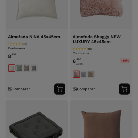
Almofada NINA 45x45cm
Almofada Shaggy NEW
LUXURY 45x45cm
(0)
Conforama
(0)
Conforama
,99
€
8
,90
€
6
-30%
9.99
€
Comparar
Comparar
Adicionar
Adici
ao
ao
carrinho
carri