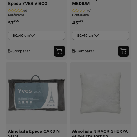
Epeda YVES VISCO
MEDIUM
(0)
(0)
Conforama
Conforama
,99
€
,99
€
57
45
90x40 cm
90x40 cm
Comparar
Comparar
Adicionar
Adici
ao
ao
carrinho
carri
Almofada Epeda CARDIN
Almofada NIRVOR SHERPA
SLIM
40x40cm sortido