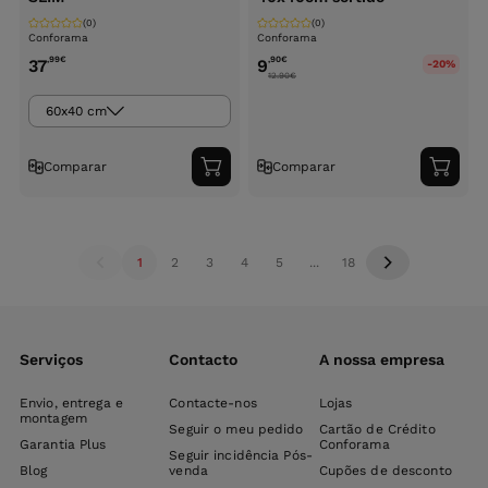
(0)
(0)
Conforama
Conforama
,99
€
,90
€
37
9
-20%
12.90
€
60x40 cm
Comparar
Comparar
Adicionar
Adici
ao
ao
carrinho
carri
1
2
3
4
5
...
18
Serviços
Contacto
A nossa empresa
Envio, entrega e
Contacte-nos
Lojas
montagem
Seguir o meu pedido
Cartão de Crédito
Garantia Plus
Conforama
Seguir incidência Pós-
Blog
venda
Cupões de desconto