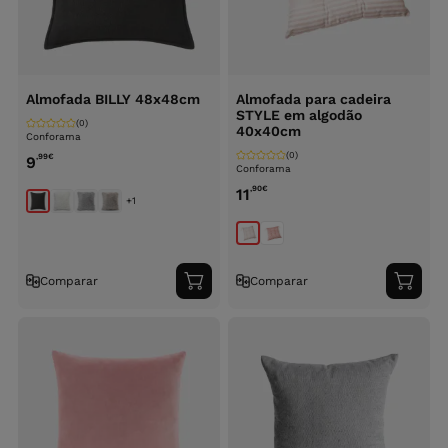
Almofada BILLY 48x48cm
Almofada para cadeira
STYLE em algodão
(0)
40x40cm
Conforama
(0)
,99
€
9
Conforama
,90
€
11
+1
Comparar
Comparar
Adicionar
Adici
ao
ao
carrinho
carri