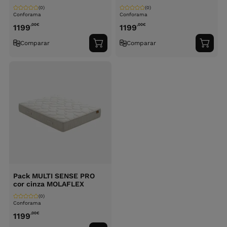
(0)
(0)
Conforama
Conforama
,00
€
,00
€
1199
1199
Comparar
Comparar
Adicionar
Adici
ao
ao
carrinho
carri
Pack MULTI SENSE PRO
cor cinza MOLAFLEX
(0)
Conforama
,00
€
1199