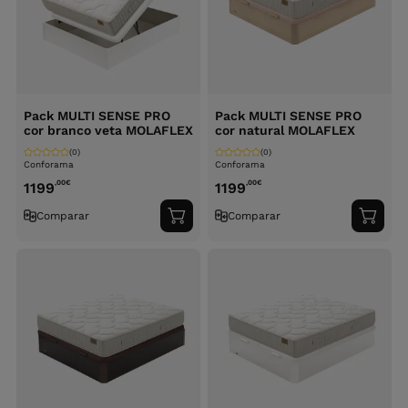
Pack MULTI SENSE PRO
Pack MULTI SENSE PRO
cor branco veta MOLAFLEX
cor natural MOLAFLEX
(0)
(0)
Conforama
Conforama
,00
€
,00
€
1199
1199
Comparar
Comparar
Adicionar
Adici
ao
ao
carrinho
carri