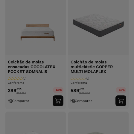
Colchão de molas
Colchão de molas
ensacadas COCOLATEX
multielástic COPPER
POCKET SOMNALIS
MULTI MOLAFLEX
(0)
(0)
Conforama
Conforama
,00
€
,00
€
399
589
-60%
-60%
999.00
€
1638.00
€
Comparar
Comparar
Adicionar
Adici
ao
ao
carrinho
carri