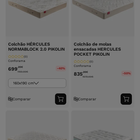
Colchão HÉRCULES
Colchão de molas
NORMABLOCK 2.0 PIKOLIN
ensacadas HERCULES
POCKET PIKOLIN
(0)
Conforama
(0)
Conforama
,00
€
699
-40%
1165.00
€
,00
€
835
-50%
1670.00
€
160x190 cm
Comparar
Comparar
Adicionar
Adici
ao
ao
carrinho
carri