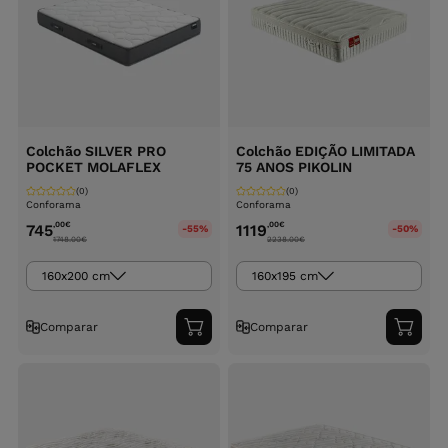
Colchão SILVER PRO
Colchão EDIÇÃO LIMITADA
POCKET MOLAFLEX
75 ANOS PIKOLIN
(0)
(0)
Conforama
Conforama
,00
€
,00
€
745
1119
-55%
-50%
1748.00
€
2238.00
€
160x200 cm
160x195 cm
Comparar
Comparar
Adicionar
Adici
ao
ao
carrinho
carri