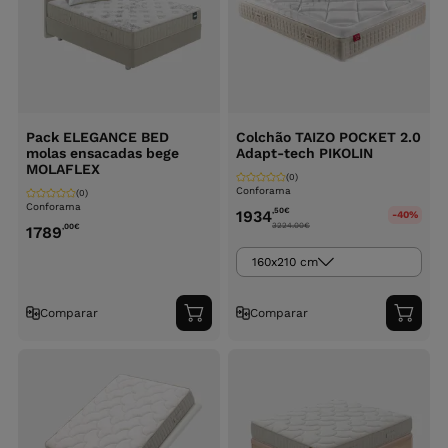
Pack ELEGANCE BED
Colchão TAIZO POCKET 2.0
molas ensacadas bege
Adapt-tech PIKOLIN
MOLAFLEX
(0)
Conforama
(0)
Conforama
,50
€
1934
-40%
3224.00
€
,00
€
1789
160x210 cm
Comparar
Comparar
Adicionar
Adici
ao
ao
carrinho
carri