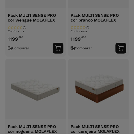
Pack MULTI SENSE PRO
Pack MULTI SENSE PRO
cor wengue MOLAFLEX
cor branco MOLAFLEX
(0)
(0)
Conforama
Conforama
,00
€
,00
€
1199
1199
Comparar
Comparar
Adicionar
Adici
ao
ao
carrinho
carri
Pack MULTI SENSE PRO
Pack MULTI SENSE PRO
cor nogueira MOLAFLEX
cor cerejeira MOLAFLEX