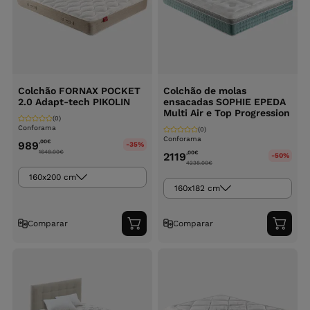
Colchão FORNAX POCKET
Colchão de molas
2.0 Adapt-tech PIKOLIN
ensacadas SOPHIE EPEDA
Multi Air e Top Progression
(0)
Conforama
(0)
Conforama
,00
€
989
-35%
1648.00
€
,00
€
2119
-50%
4238.00
€
160x200 cm
160x182 cm
Comparar
Comparar
Adicionar
Adici
ao
ao
carrinho
carri