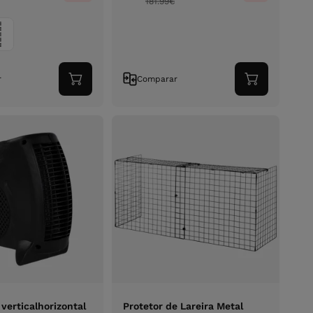
181.99
€
r
Comparar
Adicionar
Adicionar
ao
ao
carrinho
carrinho
verticalhorizontal
Protetor de Lareira Metal