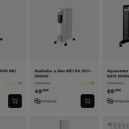
000W MEI
Radiador a óleo MEI RA 2011-
Aquecedor
2000W
6015 200
Conforama
Conforama
(0)
(0)
49
69
,99
€
,99
€
Comparar
Compara
Adicionar
Adicionar
ao
ao
carrinho
carrinho