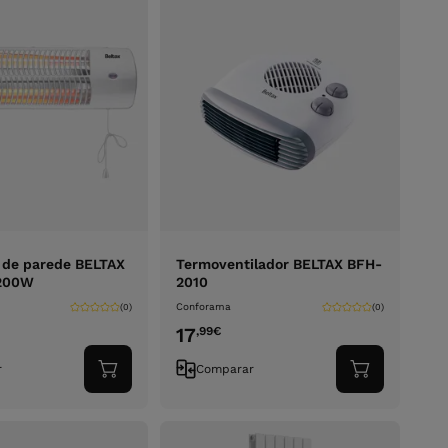
 de parede BELTAX
Termoventilador BELTAX BFH-
1200W
2010
Conforama
(0)
(0)
17
,99
€
r
Comparar
Adicionar
Adicionar
ao
ao
carrinho
carrinho