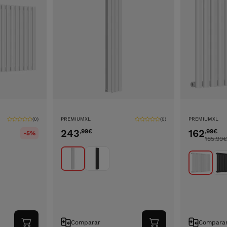
PREMIUMXL
PREMIUMXL
(0)
(0)
243
162
,99
€
,99
€
-5%
185.99
€
Comparar
Compara
Adicionar
Adicionar