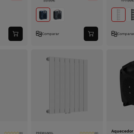
33.99
€
177.99
€
Comparar
Compara
Adicionar
Adicionar
ao
ao
carrinho
carrinho
Aquecedor 
PREMIUMXL
(0)
(0)