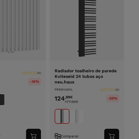
Radiador toalheiro de parede
(0)
Kviteseid 24 tubos aço
-10%
neu.haus
PREMIUMXL
(0)
124
,99
€
-25%
177.99
€
r
Comparar
Adicionar
Adicionar