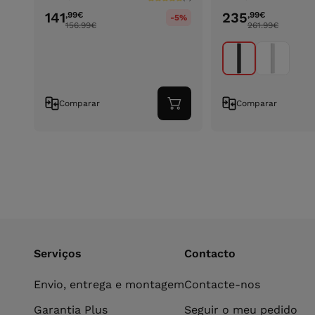
141
235
,99
€
,99
€
-5%
156.99
€
261.99
€
Comparar
Comparar
Adicionar
ao
carrinho
Serviços
Contacto
Envio, entrega e montagem
Contacte-nos
Garantia Plus
Seguir o meu pedido