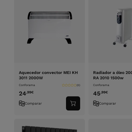
Aquecedor convector MEI KH
Radiador a óleo 2
3011 2000W
RA 2010 1500w
Conforama
Conforama
(0)
24
45
,99
€
,99
€
Comparar
Comparar
Adicionar
ao
carrinho