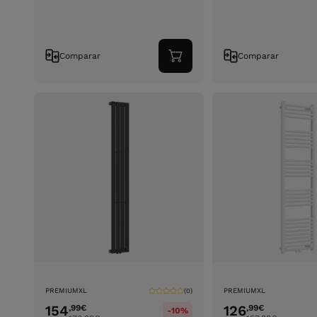
Comparar
Comparar
Adicionar
ao
carrinho
PREMIUMXL
PREMIUMXL
(0)
154
126
,99
€
,99
€
-10%