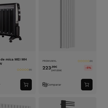
 de mica MEI MH
PREMIUMXL
(0)
0W
223
,99
€
-5%
(0)
247.99
€
r
Comparar
Adicionar
Adicionar
ao
ao
carrinho
carrinho