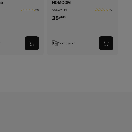
me
HOMCOM
AOSOM_PT
(0)
(0)
35
,99
€
r
Comparar
Adicionar
Adicionar
ao
ao
carrinho
carrinho