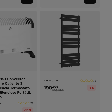
ao
ao
carrinho
carrinho
215.1 Convector
PREMIUMXL
(0)
ire Caliente 3
190
,99
€
tencia Termostato
-5%
208.99
€
ilencioso Portátil,
o
A
(0)
-10%