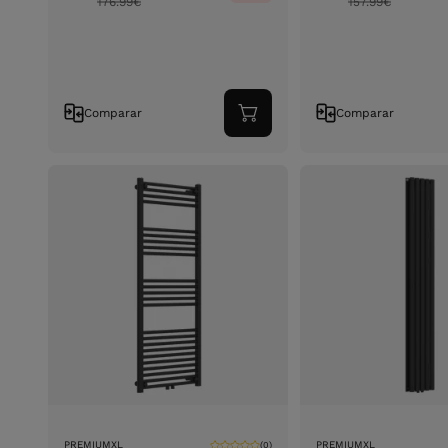
176.99
€
157.99
€
Comparar
Comparar
Adicionar
ao
carrinho
PREMIUMXL
PREMIUMXL
(0)