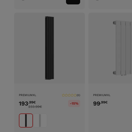
ao
carrinho
PREMIUMXL
PREMIUMXL
(0)
193
99
,99
€
,99
€
-15%
233.99
€