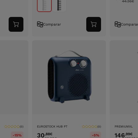
44.36
€
Comparar
Compara
Adicionar
Adicionar
ao
ao
carrinho
carrinho
EUROSTOCK HUB PT
PREMIUMXL
(0)
(0)
30
146
,88
€
,99
€
-15%
-5%