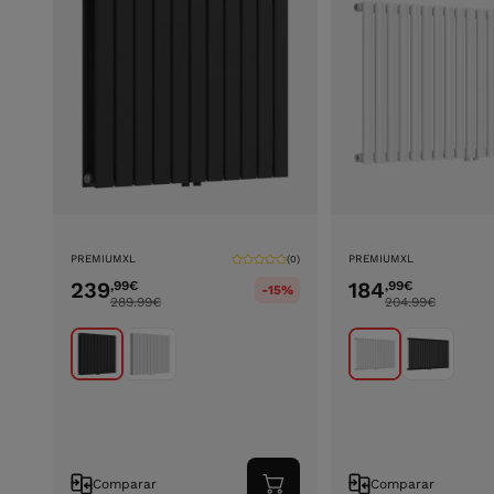
PREMIUMXL
PREMIUMXL
(0)
239
184
,99
€
,99
€
-15%
289.99
€
204.99
€
Comparar
Comparar
Adicionar