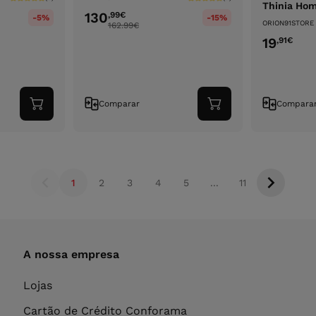
Thinia Ho
130
,99
€
-5%
-15%
ORION91STORE
162.99
€
19
,91
€
Comparar
Compara
Adicionar
Adicionar
ao
ao
carrinho
carrinho
1
2
3
4
5
...
11
A nossa empresa
Lojas
Cartão de Crédito Conforama