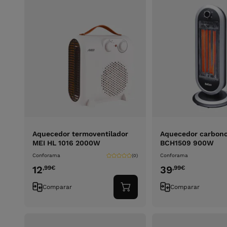
Aquecedor termoventilador
Aquecedor carbon
MEI HL 1016 2000W
BCH1509 900W
Conforama
Conforama
(0)
12
39
,99
€
,99
€
Comparar
Comparar
Adicionar
ao
carrinho