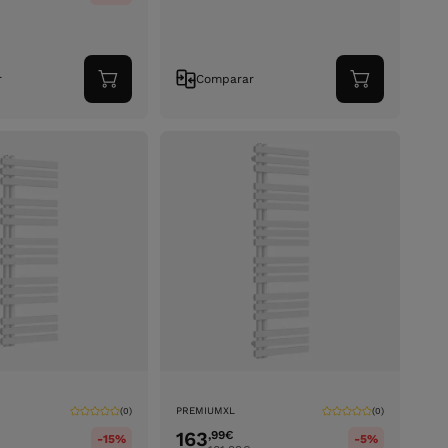
r
Comparar
Adicionar
Adicionar
ao
ao
carrinho
carrinho
PREMIUMXL
(0)
(0)
163
,99
€
-15%
-5%