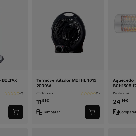
o BELTAX
Termoventilador MEI HL 1015
Aquecedor
2000W
BCH1505 
Conforama
Conforama
(0)
(0)
11
24
,99
€
,99
€
Comparar
Compara
Adicionar
Adicionar
ao
ao
carrinho
carrinho