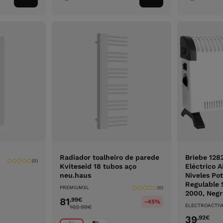
ao
ao
carrinho
carrinho
Radiador toalheiro de parede
Briebe 128
(0)
Kviteseid 18 tubos aço
Eléctrico A
neu.haus
Niveles Po
Regulable S
PREMIUMXL
(0)
2000, Negr
81
,99
€
-45%
ELECTROACTIV
162.99
€
39
,92
€