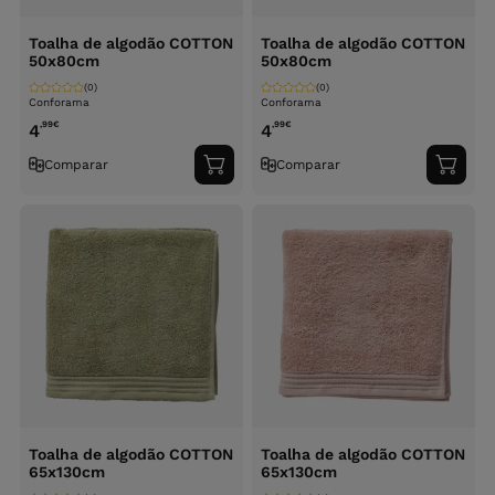
Toalha de algodão COTTON
Toalha de algodão COTTON
50x80cm
50x80cm
(0)
(0)
Conforama
Conforama
,99
€
,99
€
4
4
Comparar
Comparar
Adicionar
Adici
ao
ao
carrinho
carri
Toalha de algodão COTTON
Toalha de algodão COTTON
65x130cm
65x130cm