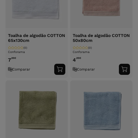
Toalha de algodão COTTON
Toalha de algodão COTTON
65x130cm
50x80cm
(0)
(0)
Conforama
Conforama
,99
€
,99
€
7
4
Comparar
Comparar
Adicionar
Adici
ao
ao
carrinho
carri