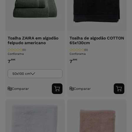
Toalha ZAIRA em algodão
Toalha de algodão COTTON
felpudo americano
65x130cm
(0)
(0)
Conforama
Conforama
,99
€
,99
€
7
7
50x100 cm
Comparar
Comparar
Adicionar
Adici
ao
ao
carrinho
carri