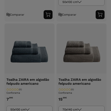
50x100 cm
Comparar
Comparar
Adicionar
Adici
ao
ao
carrinho
carri
Toalha ZAIRA em algodão
Toalha ZAIRA em algodão
felpudo americano
felpudo americano
(0)
(0)
Conforama
Conforama
,99
€
,99
€
7
15
50x100 cm
70x140 cm