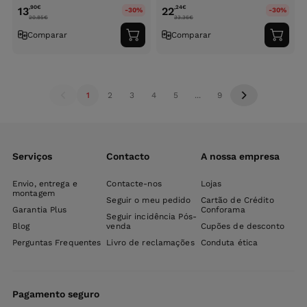
,90
€
,24
€
13
22
-30%
-30%
20.85
€
33.36
€
Comparar
Comparar
Adicionar
Adici
ao
ao
carrinho
carri
1
2
3
4
5
...
9
Serviços
Contacto
A nossa empresa
Envio, entrega e
Contacte-nos
Lojas
montagem
Seguir o meu pedido
Cartão de Crédito
Garantia Plus
Conforama
Seguir incidência Pós-
Blog
venda
Cupões de desconto
Perguntas Frequentes
Livro de reclamações
Conduta ética
Pagamento seguro