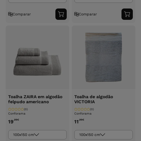
Comparar
Comparar
Adicionar
Adici
ao
ao
carrinho
carri
Toalha ZAIRA em algodão
Toalha de algodão
felpudo americano
VICTORIA
(0)
(0)
Conforama
Conforama
,99
€
,99
€
19
11
100x150 cm
100x150 cm