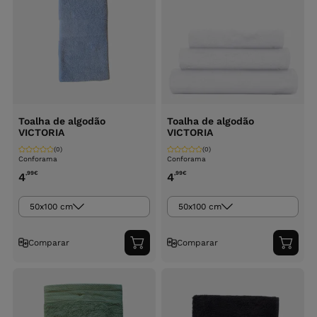
Toalha de algodão
Toalha de algodão
VICTORIA
VICTORIA
(0)
(0)
Conforama
Conforama
,99
€
,99
€
4
4
50x100 cm
50x100 cm
Comparar
Comparar
Adicionar
Adici
ao
ao
carrinho
carri