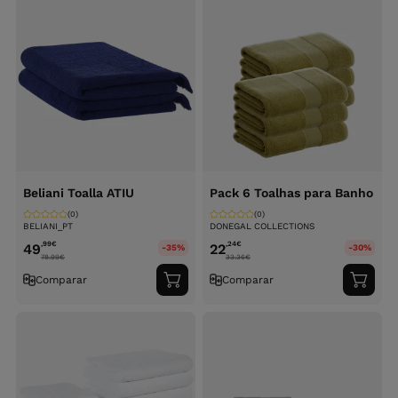
Beliani Toalla ATIU
Pack 6 Toalhas para Banho
(0)
(0)
BELIANI_PT
DONEGAL COLLECTIONS
,99
€
,24
€
49
22
-35%
-30%
78.99
€
33.36
€
Comparar
Comparar
Adicionar
Adici
ao
ao
carrinho
carri