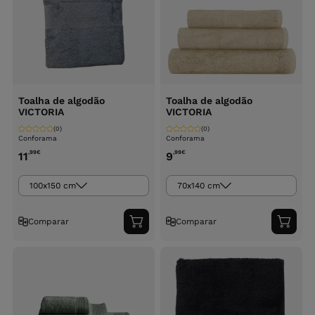
Toalha de algodão
Toalha de algodão
VICTORIA
VICTORIA
(0)
(0)
Conforama
Conforama
,99
€
,99
€
11
9
100x150 cm
70x140 cm
Comparar
Comparar
Adicionar
Adici
ao
ao
carrinho
carri