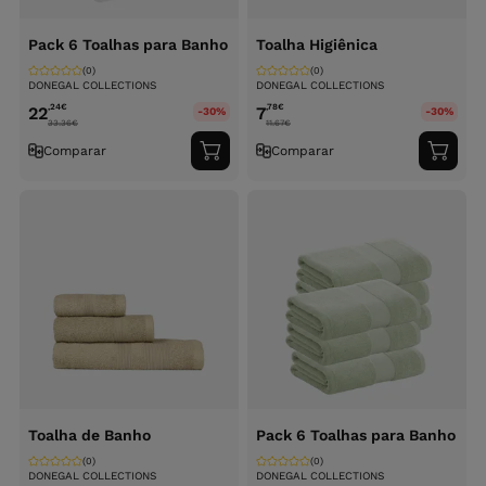
Pack 6 Toalhas para Banho
Toalha Higiênica
(0)
(0)
DONEGAL COLLECTIONS
DONEGAL COLLECTIONS
,24
€
,78
€
22
7
-30%
-30%
33.36
€
11.67
€
Comparar
Comparar
Adicionar
Adici
ao
ao
carrinho
carri
Toalha de Banho
Pack 6 Toalhas para Banho
(0)
(0)
DONEGAL COLLECTIONS
DONEGAL COLLECTIONS