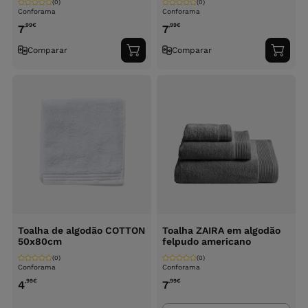
(0)
(0)
Conforama
Conforama
,99
€
,99
€
7
7
Comparar
Comparar
Adicionar
Adici
ao
ao
carrinho
carri
Toalha de algodão COTTON
Toalha ZAIRA em algodão
50x80cm
felpudo americano
(0)
(0)
Conforama
Conforama
,99
€
,99
€
4
7