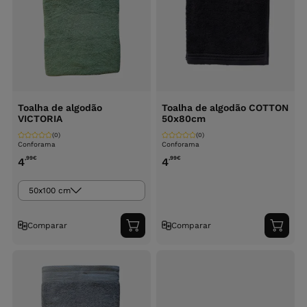
Toalha de algodão
Toalha de algodão COTTON
VICTORIA
50x80cm
(0)
(0)
Conforama
Conforama
,99
€
,99
€
4
4
50x100 cm
Comparar
Comparar
Adicionar
Adici
ao
ao
carrinho
carri