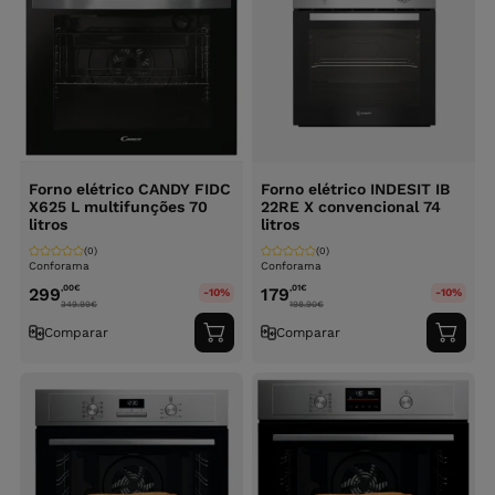
Forno elétrico CANDY FIDC
Forno elétrico INDESIT IB
X625 L multifunções 70
22RE X convencional 74
litros
litros
(0)
(0)
Conforama
Conforama
,00
€
,01
€
299
179
-10%
-10%
349.99
€
198.90
€
Comparar
Comparar
Adicionar
Adici
ao
ao
carrinho
carri