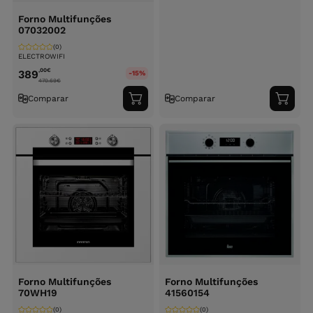
Forno Multifunções
07032002
(0)
ELECTROWIFI
,00
€
389
-15%
470.69
€
Comparar
Comparar
Adicionar
Adici
ao
ao
carrinho
carri
Forno Multifunções
Forno Multifunções
70WH19
41560154
(0)
(0)