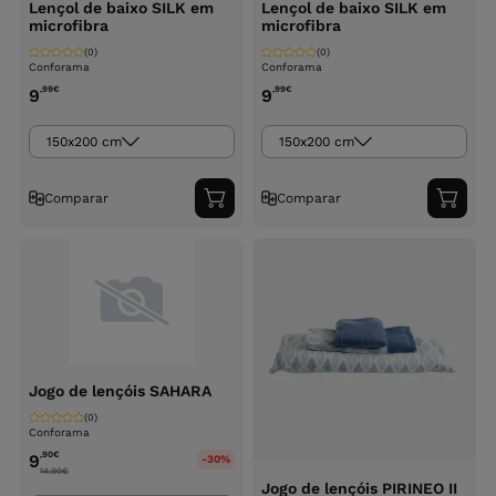
Lençol de baixo SILK em
Lençol de baixo SILK em
microfibra
microfibra
(0)
(0)
Conforama
Conforama
,99
€
,99
€
9
9
150x200 cm
150x200 cm
Comparar
Comparar
Adicionar
Adici
ao
ao
carrinho
carri
Jogo de lençóis SAHARA
(0)
Conforama
,90
€
9
-30%
14.90
€
Jogo de lençóis PIRINEO II