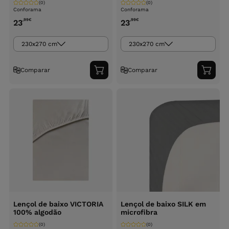
(0)
(0)
Conforama
Conforama
,99
€
,99
€
23
23
230x270 cm
230x270 cm
Comparar
Comparar
Adicionar
Adici
ao
ao
carrinho
carri
Lençol de baixo VICTORIA
Lençol de baixo SILK em
100% algodão
microfibra
(0)
(0)