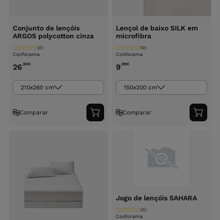
Conjunto de lençóis
Lençol de baixo SILK em
ARGOS polycotton cinza
microfibra
(0)
(0)
Conforama
Conforama
,90
€
,99
€
26
9
210x260 cm
150x200 cm
Comparar
Comparar
Adicionar
Adici
ao
ao
carrinho
carri
Jogo de lençóis SAHARA
(0)
Conforama