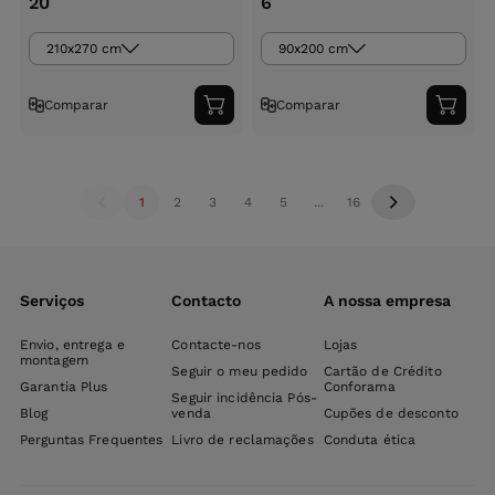
20
6
210x270 cm
90x200 cm
Comparar
Comparar
Adicionar
Adici
ao
ao
carrinho
carri
1
2
3
4
5
...
16
Serviços
Contacto
A nossa empresa
Envio, entrega e
Contacte-nos
Lojas
montagem
Seguir o meu pedido
Cartão de Crédito
Garantia Plus
Conforama
Seguir incidência Pós-
Blog
venda
Cupões de desconto
Perguntas Frequentes
Livro de reclamações
Conduta ética