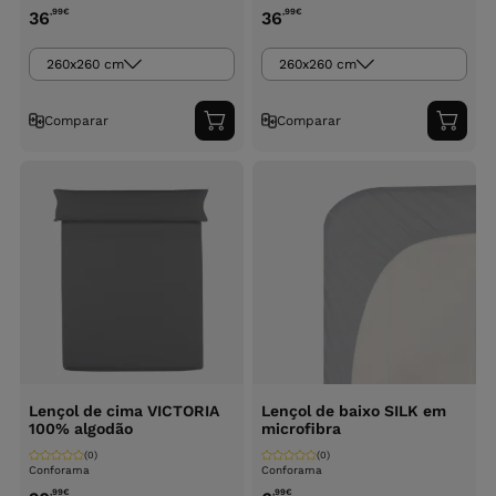
,99
€
,99
€
36
36
260x260 cm
260x260 cm
Comparar
Comparar
Adicionar
Adici
ao
ao
carrinho
carri
Lençol de cima VICTORIA
Lençol de baixo SILK em
100% algodão
microfibra
(0)
(0)
Conforama
Conforama
,99
€
,99
€