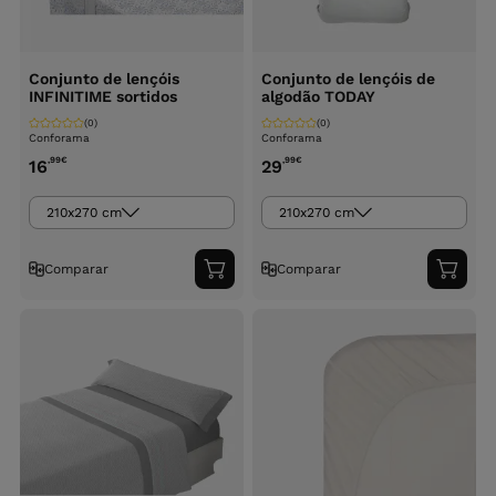
Conjunto de lençóis
Conjunto de lençóis de
INFINITIME sortidos
algodão TODAY
(0)
(0)
Conforama
Conforama
,99
€
,99
€
16
29
210x270 cm
210x270 cm
Comparar
Comparar
Adicionar
Adici
ao
ao
carrinho
carri