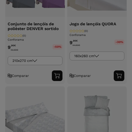
Conjunto de lençóis de
Jogo de lençóis QUORA
poliéster DENVER sortido
(0)
Conforama
(0)
Conforama
,90
€
9
-30%
14.90
€
,90
€
9
-50%
19.99
€
160x260 cm
210x270 cm
Comparar
Comparar
Adicionar
Adici
ao
ao
carrinho
carri