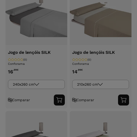
Jogo de lençóis SILK
Jogo de lençóis SILK
(0)
(0)
Conforama
Conforama
,99
€
,99
€
16
14
240x260 cm
210x260 cm
Comparar
Comparar
Adicionar
Adici
ao
ao
carrinho
carri