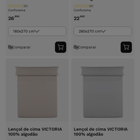
(0)
(0)
Conforama
Conforama
,99
€
,90
€
26
22
160x270 cm
260x270 cm
Comparar
Comparar
Adicionar
Adici
ao
ao
carrinho
carri
Lençol de cima VICTORIA
Lençol de cima VICTORIA
100% algodão
100% algodão