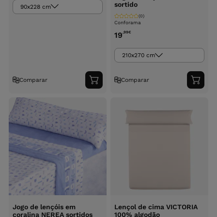
sortido
90x228 cm
(0)
Conforama
,99
€
19
210x270 cm
Comparar
Comparar
Adicionar
Adici
ao
ao
carrinho
carri
Jogo de lençóis em
Lençol de cima VICTORIA
coralina NEREA sortidos
100% algodão