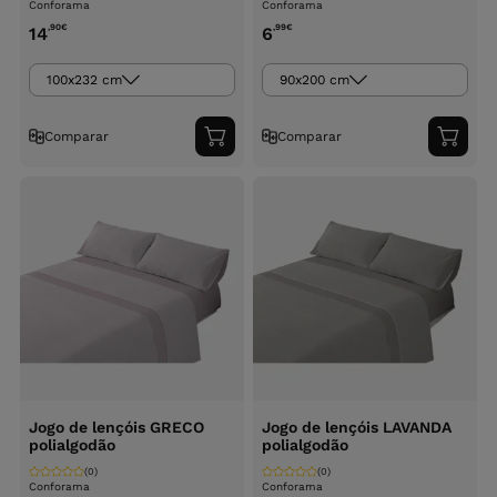
Conforama
Conforama
,90
€
,99
€
14
6
100x232 cm
90x200 cm
Comparar
Comparar
Adicionar
Adici
ao
ao
carrinho
carri
Jogo de lençóis GRECO
Jogo de lençóis LAVANDA
polialgodão
polialgodão
(0)
(0)
Conforama
Conforama