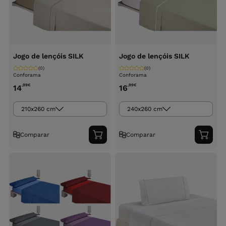
Jogo de lençóis SILK
Jogo de lençóis SILK
(0)
(0)
Conforama
Conforama
,99
€
,99
€
14
16
210x260 cm
240x260 cm
Comparar
Comparar
Adicionar
Adici
ao
ao
carrinho
carri