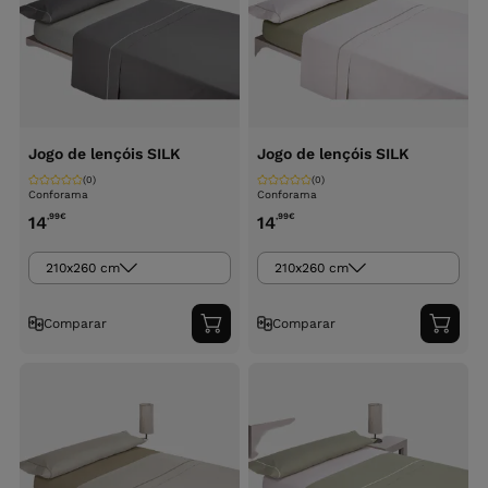
Jogo de lençóis SILK
Jogo de lençóis SILK
(0)
(0)
Conforama
Conforama
,99
€
,99
€
14
14
210x260 cm
210x260 cm
Comparar
Comparar
Adicionar
Adici
ao
ao
carrinho
carri