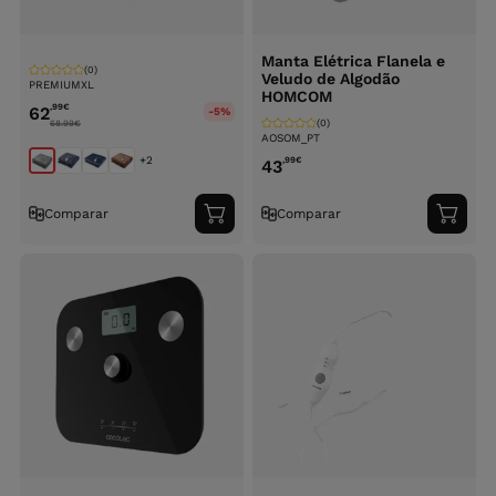
Manta Elétrica Flanela e
(0)
Veludo de Algodão
PREMIUMXL
HOMCOM
,99
€
62
-5%
(0)
68.99
€
AOSOM_PT
+2
,99
€
43
Comparar
Comparar
Adicionar
Adici
ao
ao
carrinho
carri