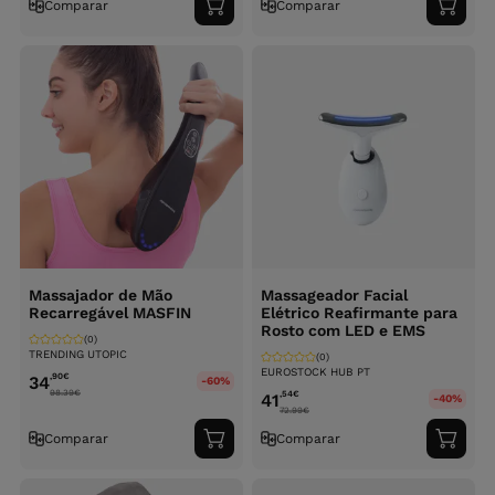
Comparar
Comparar
Adicionar
Adici
ao
ao
carrinho
carri
Massajador de Mão
Massageador Facial
Recarregável MASFIN
Elétrico Reafirmante para
Rosto com LED e EMS
(0)
TRENDING UTOPIC
(0)
EUROSTOCK HUB PT
,90
€
34
-60%
98.39
€
,54
€
41
-40%
72.99
€
Comparar
Comparar
Adicionar
Adici
ao
ao
carrinho
carri