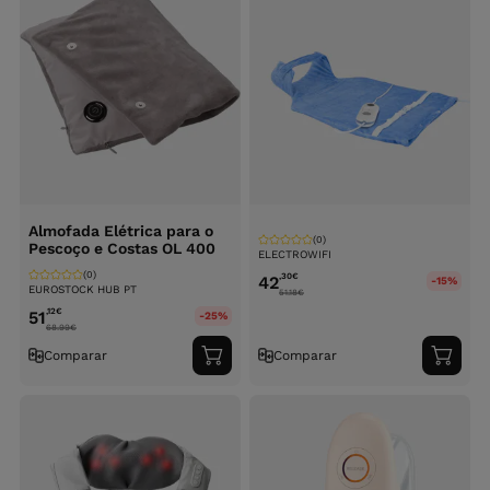
Almofada Elétrica para o
(0)
Pescoço e Costas OL 400
ELECTROWIFI
(0)
,30
€
42
-15%
EUROSTOCK HUB PT
51.18
€
,12
€
51
-25%
68.99
€
Comparar
Comparar
Adicionar
Adici
ao
ao
carrinho
carri