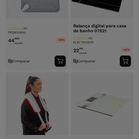
Balança digital para casa
(0)
de banho 07521
PREMIUMXL
(0)
,99
€
44
-10%
ELECTROWIFI
49.99
€
,10
€
22
-15%
26.74
€
Comparar
Comparar
Adicionar
Adici
ao
ao
carrinho
carri