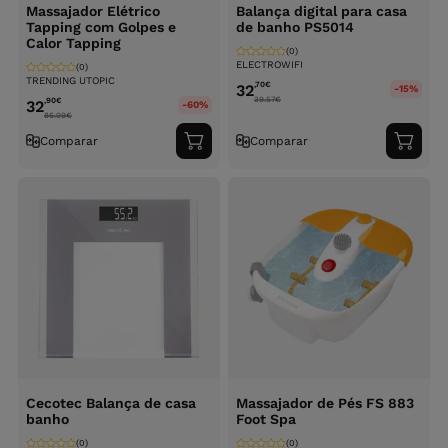
Massajador Elétrico
Balança digital para casa
Tapping com Golpes e
de banho PS5014
Calor Tapping
(0)
ELECTROWIFI
(0)
TRENDING UTOPIC
,70
€
32
-15%
39.57
€
,90
€
32
-60%
86.09
€
Comparar
Comparar
Adicionar
Adici
ao
ao
carrinho
carri
Cecotec Balança de casa
Massajador de Pés FS 883
banho
Foot Spa
(0)
(0)