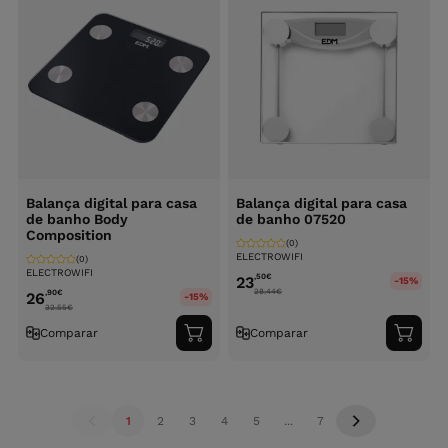
Balança digital para casa
Balança digital para casa
de banho Body
de banho 07520
Composition
(0)
ELECTROWIFI
(0)
ELECTROWIFI
,50
€
23
-15%
28.44
€
,90
€
26
-15%
32.55
€
Comparar
Comparar
Adicionar
Adici
ao
ao
carrinho
carri
1
2
3
4
5
...
7