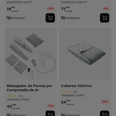
EUROSTOCK HUB PT
EUROSTOCK HUB PT
,18
€
,69
€
19
71
-20%
-5%
23.99
€
75.99
€
Comparar
Comparar
Adicionar
Adici
ao
ao
carrinho
carri
Massajador de Pernas por
Cobertor Elétrico
Compressão de Ar
(0)
TRENDING UTOPIC
(0)
TRENDING UTOPIC
,90
€
54
-55%
122.99
€
,90
€
44
-75%
184.49
€
Comparar
Comparar