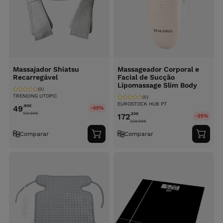
Massajador Shiatsu
Massageador Corporal e
Recarregável
Facial de Sucção
Lipomassage Slim Body
(0)
TRENDING UTOPIC
(0)
EUROSTOCK HUB PT
,90
€
49
-55%
122.99
€
,20
€
172
-25%
239.99
€
Comparar
Comparar
Adicionar
Adici
ao
ao
carrinho
carri