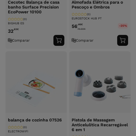
Cecotec Balança de casa
Almofada Elétrica para o
banho Surface Precision
Pescoço e Ombros
EcoPower 10100
(0)
EUROSTOCK HUB PT
(0)
BIGHUB ES
,46
€
56
-25%
78.99
€
,63
€
32
Comparar
Comparar
Adicionar
Adici
ao
ao
carrinho
carri
balança de cozinha 07526
Pistola de Massagem
Anticelulítica Recarregável
(0)
6 em 1
ELECTROWIFI