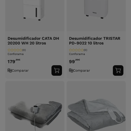
Desumidificador CATA DH
Desumidificador TRISTAR
20200 WH 20 litros
PD-9022 10 litros
(0)
(0)
Conforama
Conforama
,99
€
,99
€
179
99
Comparar
Comparar
Adicionar
Adici
ao
ao
carrinho
carri