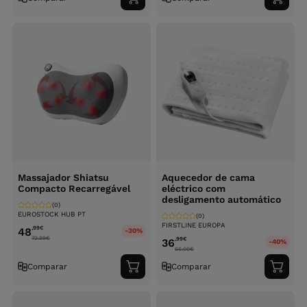
Adicionar
Adici
ao
ao
carrinho
carri
Massajador Shiatsu
Aquecedor de cama
Compacto Recarregável
eléctrico com
desligamento automático
(0)
EUROSTOCK HUB PT
(0)
FIRSTLINE EUROPA
,99
€
48
-30%
72.99
€
,99
€
36
-40%
66.00
€
Comparar
Comparar
Adicionar
Adici
ao
ao
carrinho
carri