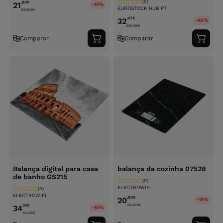
(0)
,90
€
21
-15%
EUROSTOCK HUB PT
26.50
€
,47
€
32
-45%
60.49
€
Comparar
Comparar
Adicionar
Adici
ao
ao
carrinho
carri
Balança digital para casa
balança de cozinha 07528
de banho GS215
(0)
ELECTROWIFI
(0)
ELECTROWIFI
,90
€
20
-15%
25.29
€
,10
€
34
-15%
41.26
€