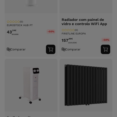
Radiador com painel de
(0)
vidro e controlo WiFi App
EUROSTOCK HUB PT
(0)
,34
€
43
-50%
FIRSTLINE EUROPA
91.99
€
,99
€
157
-50%
324.00
€
Comparar
Comparar
Adicionar
Adici
ao
ao
carrinho
carri