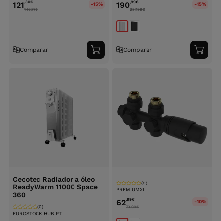
,30
€
,99
€
121
190
-15%
-15%
146.77
€
237.99
€
Comparar
Comparar
Adicionar
Adici
ao
ao
carrinho
carri
Cecotec Radiador a óleo
(0)
ReadyWarm 11000 Space
PREMIUMXL
360
,99
€
62
-10%
(0)
73.99
€
EUROSTOCK HUB PT