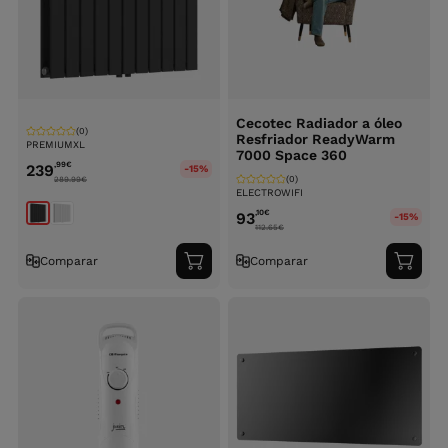
Cecotec Radiador a óleo
(0)
Resfriador ReadyWarm
PREMIUMXL
7000 Space 360
,99
€
239
-15%
(0)
289.99
€
ELECTROWIFI
,10
€
93
-15%
112.65
€
Comparar
Comparar
Adicionar
Adici
ao
ao
carrinho
carri