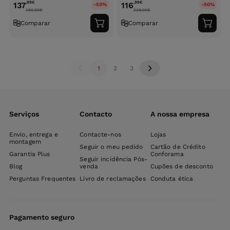
,99
€
,99
€
137
116
-50%
-50%
280.00
€
238.00
€
Comparar
Comparar
Adicionar
Adici
ao
ao
carrinho
carri
1
2
3
Serviços
Contacto
A nossa empresa
Envio, entrega e
Contacte-nos
Lojas
montagem
Seguir o meu pedido
Cartão de Crédito
Garantia Plus
Conforama
Seguir incidência Pós-
Blog
venda
Cupões de desconto
Perguntas Frequentes
Livro de reclamações
Conduta ética
Pagamento seguro