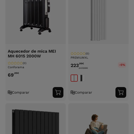
Aquecedor de mica MEI
(0)
MH 6015 2000W
PREMIUMXL
(0)
,99
€
223
-5%
Conforama
247.99
€
,99
€
69
Comparar
Comparar
Adicionar
Adici
ao
ao
carrinho
carri