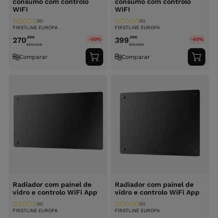
consumo com controlo
consumo com controlo
WIFI
WIFI
(0)
(0)
FIRSTLINE EUROPA
FIRSTLINE EUROPA
,99
€
,99
€
270
399
-50%
-50%
560.00
€
810.00
€
Comparar
Comparar
Adicionar
Adici
ao
ao
carrinho
carri
Radiador com painel de
Radiador com painel de
vidro e controlo WiFi App
vidro e controlo WiFi App
(0)
(0)
FIRSTLINE EUROPA
FIRSTLINE EUROPA