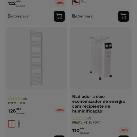
,43
€
122
-20%
154.99
€
Comparar
Comparar
Adicionar
Adici
ao
ao
carrinho
carri
Radiador a óleo
(0)
economizador de energia
PREMIUMXL
com recipiente de
,99
€
126
-15%
humidificação
157.99
€
(0)
FIRSTLINE EUROPA
,99
€
110
-45%
215.00
€