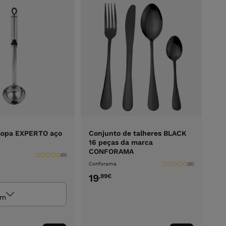
 sopa EXPERTO aço
Conjunto de talheres BLACK
16 peças da marca
CONFORAMA
(0)
Conforama
(0)
19
,99
€
cm