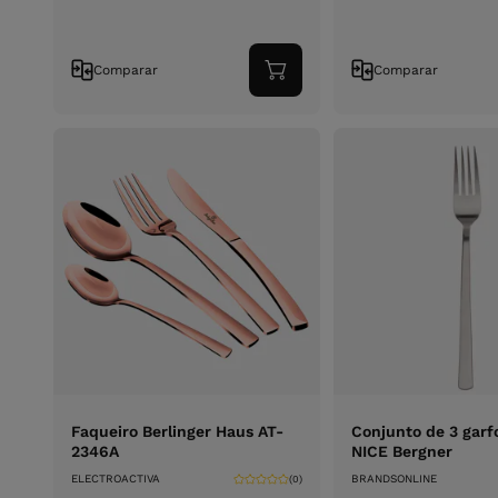
Comparar
Comparar
Adicionar
ao
carrinho
Faqueiro Berlinger Haus AT-
Conjunto de 3 garf
2346A
NICE Bergner
ELECTROACTIVA
BRANDSONLINE
(0)