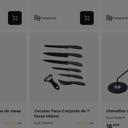
Comparar
Compara
Adicionar
Adicionar
ao
ao
carrinho
carrinho
os de mesa
Cecotec Faca Conjunto de 7
Utensílios 
facas titânio
ELECTROWIFI
ELECTROWIFI
(0)
(0)
18
,30
€