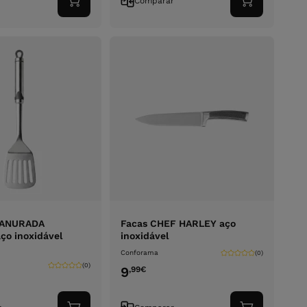
r
Comparar
Adicionar
Adicionar
ao
ao
carrinho
carrinho
RANURADA
Facas CHEF HARLEY aço
o inoxidável
inoxidável
Conforama
(0)
(0)
9
,99
€