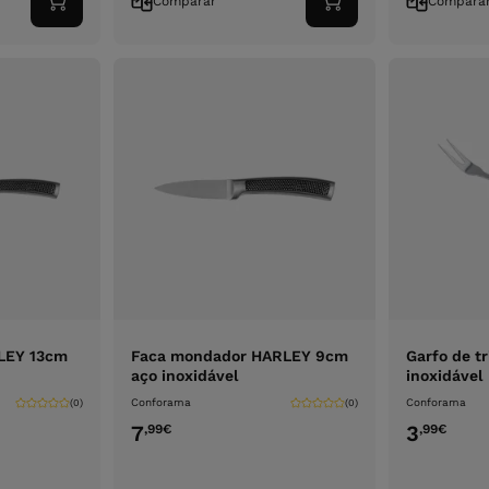
Comparar
Compara
Adicionar
Adicionar
ao
ao
carrinho
carrinho
LEY 13cm
Faca mondador HARLEY 9cm
Garfo de t
aço inoxidável
inoxidável
Conforama
Conforama
(0)
(0)
7
3
,99
€
,99
€