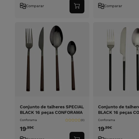
Comparar
Comparar
Adicionar
ao
carrinho
Conjunto de talheres SPECIAL
Conjunto de talher
BLACK 16 peças CONFORAMA
BLACK 16 peças 
Conforama
Conforama
(0)
19
19
,99
€
,99
€