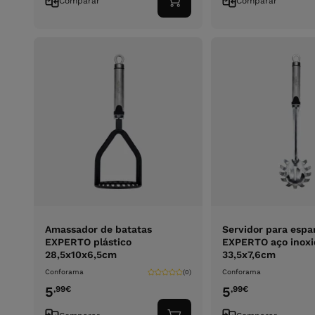
Comparar
Comparar
Adicionar
ao
carrinho
Amassador de batatas
Servidor para espa
EXPERTO plástico
EXPERTO aço inoxi
28,5x10x6,5cm
33,5x7,6cm
Conforama
Conforama
(0)
5
5
,99
€
,99
€