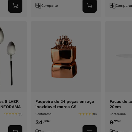
Comparar
Compara
Adicionar
Adicionar
ao
ao
carrinho
carrinho
es SILVER
Faqueiro de 24 peças em aço
Facas de 
CONFORAMA
inoxidável marca G9
20cm
Conforama
Conforama
(0)
(0)
34
9
,90
€
,99
€