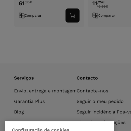
61
11
,95
€
,25
€
15.99
€
Comparar
Comparar
Adicionar
ao
carrinho
Serviços
Contacto
Envio, entrega e montagem
Contacte-nos
Garantia Plus
Seguir o meu pedido
Blog
Seguir incidência Pós-
Perguntas Frequentes
Livro de reclamações
Configuração de cookies