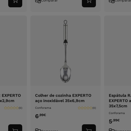
Comparar
Compara
Adicionar
Adicionar
ao
ao
carrinho
carrinho
R EXPERTO
Colher de cozinha EXPERTO
Espátula 
5x2,9cm
aço inoxidável 35x6,9cm
EXPERTO aç
35x7,5cm
Conforama
(0)
(0)
Conforama
6
,99
€
5
,99
€