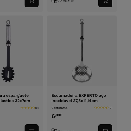
r
Comparar
Adicionar
Adicionar
ao
ao
carrinho
carrinho
ara esparguete
Escumadeira EXPERTO aço
lástico 32x7cm
inoxidável 37,5x11,14cm
Conforama
(0)
(0)
6
,99
€