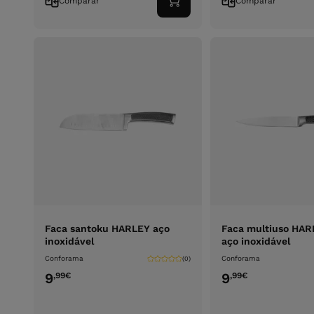
Comparar
Comparar
Adicionar
ao
carrinho
Faca santoku HARLEY aço
Faca multiuso HAR
inoxidável
aço inoxidável
Conforama
Conforama
(0)
9
9
,99
€
,99
€