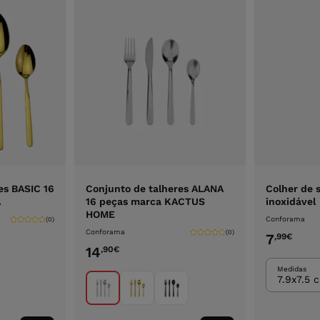
es BASIC 16
Conjunto de talheres ALANA
Colher de
A
16 peças marca KACTUS
inoxidável
HOME
Conforama
(0)
Conforama
(0)
7
,99
€
14
,90
€
Medidas
7.9x7.5 