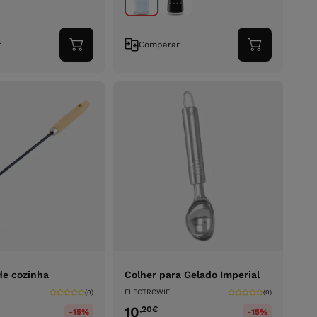
r
Comparar
Adicionar
Adicionar
ao
ao
carrinho
carrinho
de cozinha
Colher para Gelado Imperial
ELECTROWIFI
(0)
(0)
10
,20
€
-15%
-15%