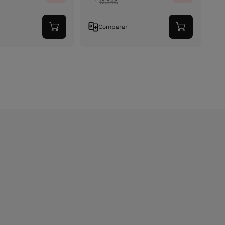
12.34
€
r
Comparar
Adicionar
Adicionar
ao
ao
carrinho
carrinho