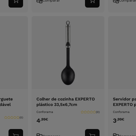
Comparar
Compara
Adicionar
Adicionar
ao
ao
carrinho
carrinho
rguete
Colher de cozinha EXPERTO
Servidor p
dável
plástico 33,5x6,7cm
EXPERTO p
Conforama
Conforama
(0)
(0)
4
3
,99
€
,99
€