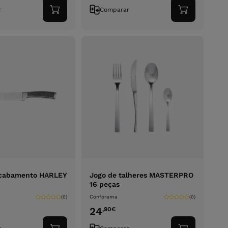
r
Comparar
Adicionar
Adicionar
ao
ao
carrinho
carrinho
acabamento HARLEY
Jogo de talheres MASTERPRO
16 peças
Conforama
(0)
(0)
24
,90
€