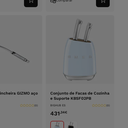
r
Comparar
Adicionar
Adicionar
ao
ao
carrinho
carrinho
rincheira GIZMO aço
Conjunto de Facas de Cozinha
e Suporte KBSF02PB
BIGHUB ES
(0)
(0)
431
,34
€