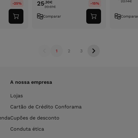
22.14
€
25
,30
€
-25%
-15%
30.61
€
Comparar
Compara
Adicionar
Adicionar
ao
ao
carrinho
carrinho
1
2
3
A nossa empresa
Lojas
Cartão de Crédito Conforama
venda
Cupões de desconto
Conduta ética