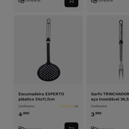
Comparar
Comparar
Adicionar
ao
carrinho
Escumadeira EXPERTO
Garfo TRINCHADO
plástico 34x11,7cm
aço inoxidável 36,
Conforama
Conforama
(0)
4
3
,99
€
,99
€