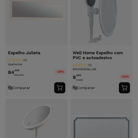
Espelho Julieta
Well Home Espelho com
PVC e autoadesivo
(0)
duehome
(0)
BRANDSONLINE
,00
€
84
-20%
109.20
€
,90
€
8
-25%
11.99
€
Comparar
Comparar
Adicionar
Adici
ao
ao
carrinho
carri