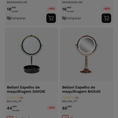
BRANDSONLINE
BRANDSONLINE
,85
€
,66
€
18
16
-40%
-60%
31.99
€
44.99
€
Comparar
Comparar
Adicionar
Adici
ao
ao
carrinho
carri
Beliani Espelho de
Beliani Espelho de
maquilhagem SAVOIE
maquilhagem BAIXAS
(0)
(0)
BELIANI_PT
BELIANI_PT
,99
€
,99
€
44
65
-20%
58.99
€