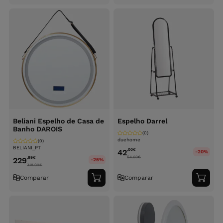
ao
ao
carrinho
carri
Beliani Espelho de Casa de
Espelho Darrel
Banho DAROIS
(0)
duehome
(0)
BELIANI_PT
,00
€
42
-20%
54.60
€
,99
€
229
-25%
318.99
€
Comparar
Comparar
Adicionar
Adici
ao
ao
carrinho
carri