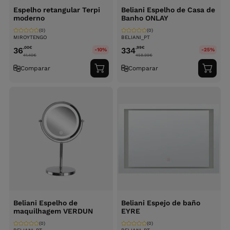
Espelho retangular Terpi
Beliani Espelho de Casa de
moderno
Banho ONLAY
(0)
(0)
MIROYTENGO
BELIANI_PT
,00
€
,99
€
36
334
-10%
-25%
41.40
€
458.99
€
Comparar
Comparar
Adicionar
Adici
ao
ao
carrinho
carri
Beliani Espelho de
Beliani Espejo de baño
maquilhagem VERDUN
EYRE
(0)
(0)