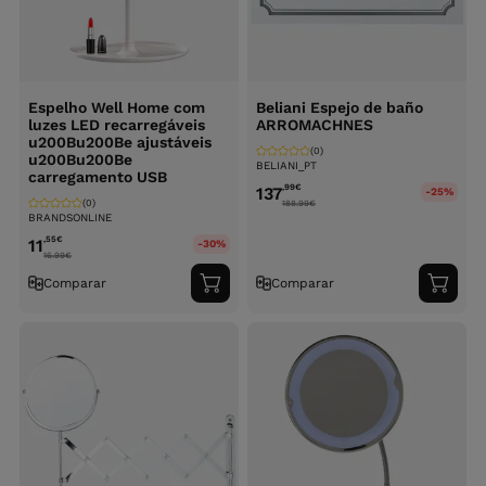
Espelho Well Home com
Beliani Espejo de baño
luzes LED recarregáveis
ARROMACHNES
u200Bu200Be ajustáveis
(0)
u200Bu200Be
BELIANI_PT
carregamento USB
,99
€
137
-25%
(0)
188.99
€
BRANDSONLINE
,55
€
11
-30%
16.99
€
Comparar
Comparar
Adicionar
Adici
ao
ao
carrinho
carri