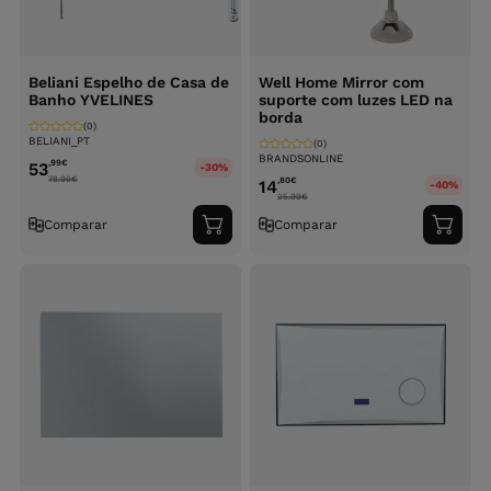
Beliani Espelho de Casa de
Well Home Mirror com
Banho YVELINES
suporte com luzes LED na
borda
(0)
BELIANI_PT
(0)
BRANDSONLINE
,99
€
53
-30%
78.99
€
,80
€
14
-40%
25.99
€
Comparar
Comparar
Adicionar
Adici
ao
ao
carrinho
carri