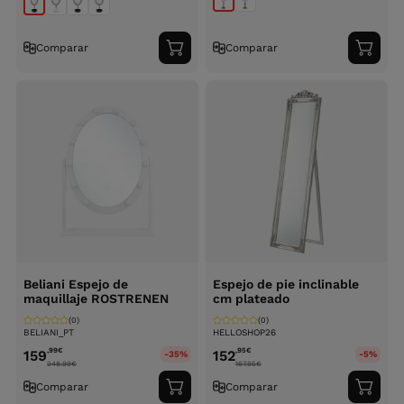
Comparar
Comparar
Adicionar
Adici
ao
ao
carrinho
carri
Beliani Espejo de
Espejo de pie inclinable
maquillaje ROSTRENEN
cm plateado
(0)
(0)
BELIANI_PT
HELLOSHOP26
,99
€
,95
€
159
152
-35%
-5%
248.99
€
167.95
€
Comparar
Comparar
Adicionar
Adici