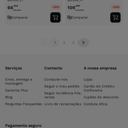
BELIANI_PT
BELIANI_PT
,99
€
,99
€
66
109
-30%
-30%
98.99
€
158.99
€
Comparar
Comparar
Adicionar
Adici
ao
ao
carrinho
carri
1
2
3
Serviços
Contacto
A nossa empresa
Envio, entrega e
Contacte-nos
Lojas
montagem
Seguir o meu pedido
Cartão de Crédito
Garantia Plus
Conforama
Seguir incidência Pós-
Blog
venda
Cupões de desconto
Perguntas Frequentes
Livro de reclamações
Conduta ética
Pagamento seguro