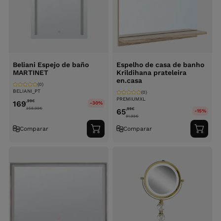
Beliani Espejo de baño
Espelho de casa de banho
MARTINET
Krildihana prateleira
en.casa
(0)
BELIANI_PT
(0)
PREMIUMXL
,99
€
169
-30%
258.99
€
,99
€
65
-15%
81.99
€
Comparar
Comparar
Adicionar
Adici
ao
ao
carrinho
carri