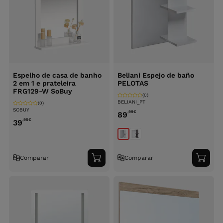
Espelho de casa de banho
Beliani Espejo de baño
2 em 1 e prateleira
PELOTAS
FRG129-W SoBuy
(0)
BELIANI_PT
(0)
SOBUY
,99
€
89
,95
€
39
Comparar
Comparar
Adicionar
Adici
ao
ao
carrinho
carri