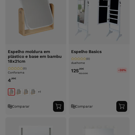
Espelho moldura em
Espelho Basics
plástico e base em bambu
(0)
18x21cm
duehome
(0)
,00
€
125
-20%
Conforama
162.50
€
,99
€
4
+1
Comparar
Comparar
Adicionar
Adici
ao
ao
carrinho
carri