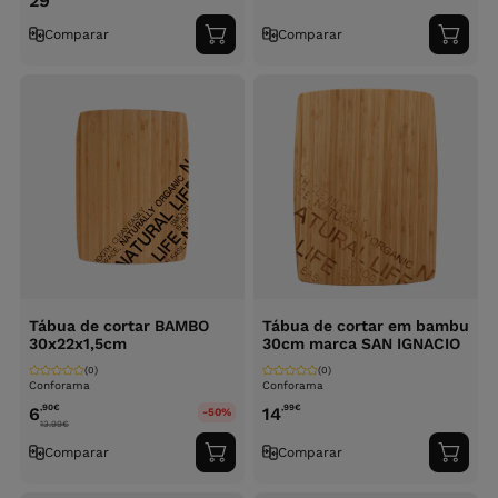
29
Comparar
Comparar
Adicionar
Adici
ao
ao
carrinho
carri
Tábua de cortar BAMBO
Tábua de cortar em bambu
30x22x1,5cm
30cm marca SAN IGNACIO
(0)
(0)
Conforama
Conforama
,90
€
,99
€
6
14
-50%
13.99
€
Comparar
Comparar
Adicionar
Adici
ao
ao
carrinho
carri