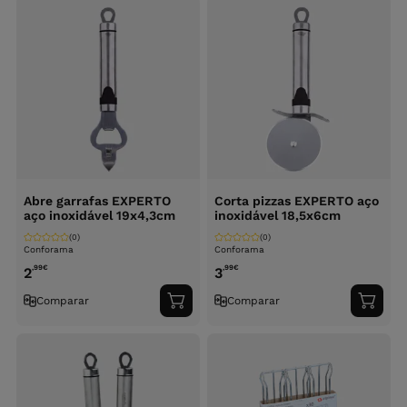
Abre garrafas EXPERTO
Corta pizzas EXPERTO aço
aço inoxidável 19x4,3cm
inoxidável 18,5x6cm
(0)
(0)
Conforama
Conforama
,99
€
,99
€
2
3
Comparar
Comparar
Adicionar
Adici
ao
ao
carrinho
carri