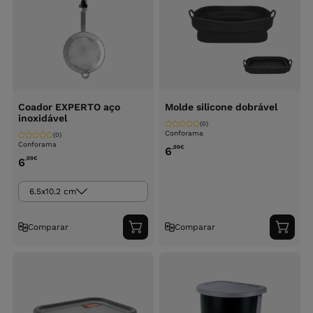
Coador EXPERTO aço
Molde silicone dobrável
inoxidável
(0)
Conforama
(0)
Conforama
,99
€
6
,99
€
6
6.5x10.2 cm
Comparar
Comparar
Adicionar
Adici
ao
ao
carrinho
carri