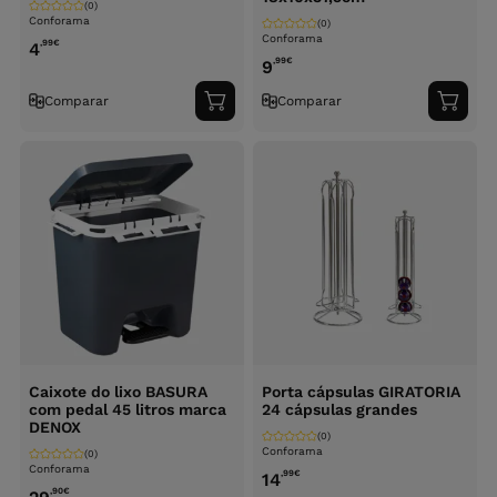
(0)
Conforama
(0)
Conforama
,99
€
4
,99
€
9
Comparar
Comparar
Adicionar
Adici
ao
ao
carrinho
carri
Caixote do lixo BASURA
Porta cápsulas GIRATORIA
com pedal 45 litros marca
24 cápsulas grandes
DENOX
(0)
Conforama
(0)
Conforama
,99
€
14
,90
€