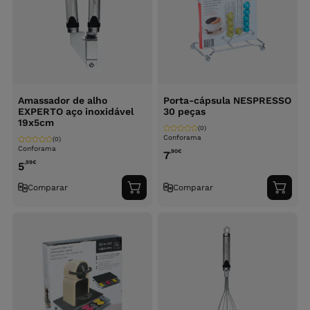
Amassador de alho
Porta-cápsula NESPRESSO
EXPERTO aço inoxidável
30 peças
19x5cm
(0)
Conforama
(0)
Conforama
,90
€
7
,99
€
5
Comparar
Comparar
Adicionar
Adici
ao
ao
carrinho
carri