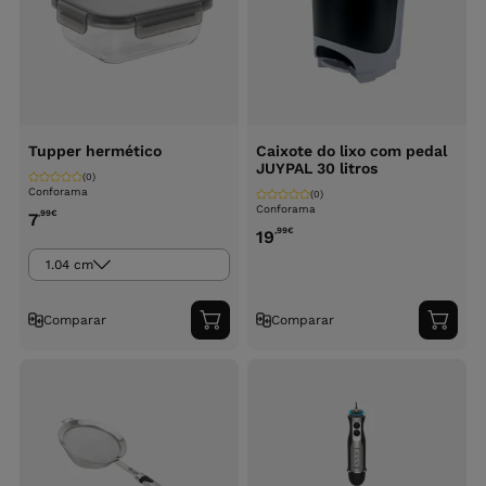
Tupper hermético
Caixote do lixo com pedal
JUYPAL 30 litros
(0)
Conforama
(0)
Conforama
,99
€
7
,99
€
19
1.04 cm
Comparar
Comparar
Adicionar
Adici
ao
ao
carrinho
carri