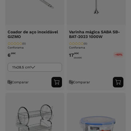
Coador de aço inoxidável
Varinha mágica SABA SB-
GIZMO
BAT-2023 1000W
(0)
(0)
Conforama
Conforama
,99
€
,90
€
6
17
-40%
29.99
€
11x28.5 cm
Comparar
Comparar
Adicionar
Adici
ao
ao
carrinho
carri