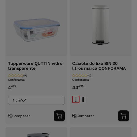
Tupperware QUTTIN vidro
Caixote do lixo BIN 30
transparente
litros marca CONFORAMA
(0)
(0)
Conforama
Conforama
,99
€
,99
€
4
44
1 cm
Comparar
Comparar
Adicionar
Adici
ao
ao
carrinho
carri