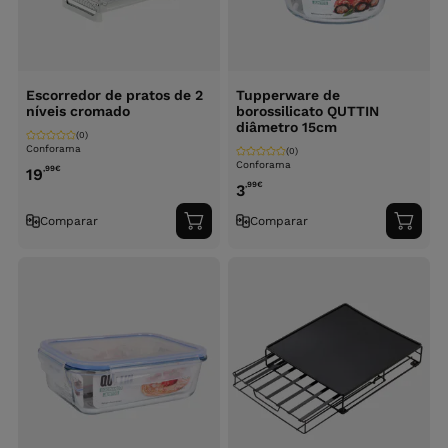
Escorredor de pratos de 2
Tupperware de
níveis cromado
borossilicato QUTTIN
diâmetro 15cm
(0)
Conforama
(0)
Conforama
,99
€
19
,99
€
3
Comparar
Comparar
Adicionar
Adici
ao
ao
carrinho
carri