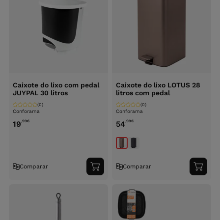
Caixote do lixo com pedal
Caixote do lixo LOTUS 28
JUYPAL 30 litros
litros com pedal
(0)
(0)
Conforama
Conforama
,99
€
,99
€
19
54
Comparar
Comparar
Adicionar
Adici
ao
ao
carrinho
carri