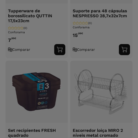
Tupperware de
Suporte para 48 cápsulas
borossilicato QUTTIN
NESPRESSO 28,7x32x7cm
17,5x23cm
(0)
Conforama
(0)
Conforama
,99
€
15
,99
€
7
Comparar
Comparar
Adicionar
Adici
ao
ao
carrinho
carri
Set recipientes FRESH
Escorredor loiça MIRO 2
quadrado
níveis metal cromado