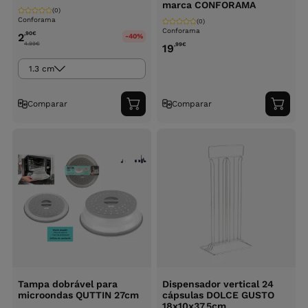
marca CONFORAMA
(0)
Conforama
(0)
Conforama
,90
€
2
-40%
4.99
€
,99
€
19
1.3 cm
Comparar
Comparar
Adicionar
Adici
ao
ao
carrinho
carri
Tampa dobrável para
Dispensador vertical 24
microondas QUTTIN 27cm
cápsulas DOLCE GUSTO
18x10x37,5cm