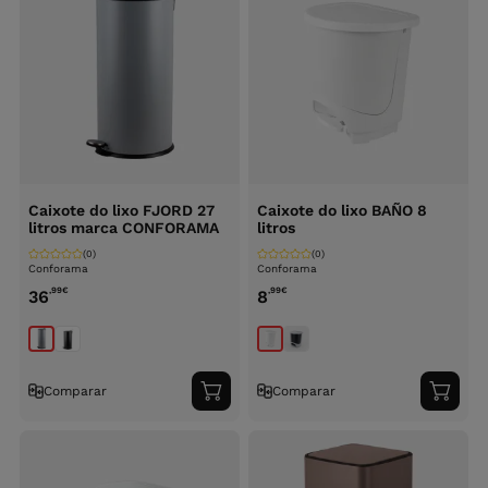
Caixote do lixo FJORD 27
Caixote do lixo BAÑO 8
litros marca CONFORAMA
litros
(0)
(0)
Conforama
Conforama
,99
€
,99
€
36
8
Comparar
Comparar
Adicionar
Adici
ao
ao
carrinho
carri