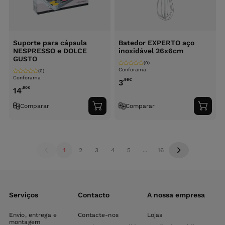
Suporte para cápsula
Batedor EXPERTO aço
NESPRESSO e DOLCE
inoxidável 26x6cm
GUSTO
(0)
Conforama
(0)
Conforama
,99
€
3
,90
€
14
Comparar
Comparar
Adicionar
Adici
ao
ao
carrinho
carri
1
2
3
4
5
...
16
Serviços
Contacto
A nossa empresa
Envio, entrega e
Contacte-nos
Lojas
montagem