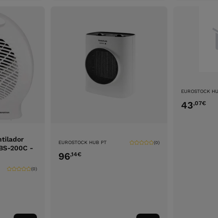
EUROSTOCK HU
43
,07
€
tilador
EUROSTOCK HUB PT
(0)
HBS-200C -
96
,14
€
(0)