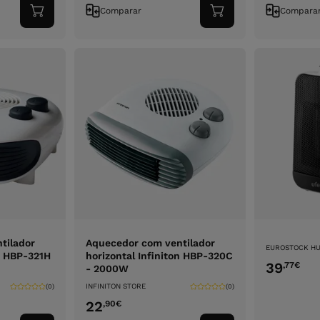
Comparar
Compara
Adicionar
Adicionar
ao
ao
carrinho
carrinho
tilador
Aquecedor com ventilador
EUROSTOCK HU
on HBP-321H
horizontal Infiniton HBP-320C
39
,77
€
- 2000W
INFINITON STORE
(0)
(0)
22
,90
€