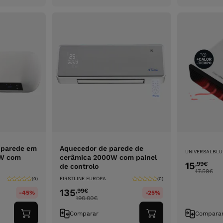
carrinho
carrinho
e parede em
Aquecedor de parede de
UNIVERSALBLU
 W com
cerâmica 2000W com painel
15
,99
€
de controlo
17.59
€
FIRSTLINE EUROPA
(0)
(0)
135
,99
€
-45%
-25%
190.00
€
Comparar
Compara
Adicionar
Adicionar