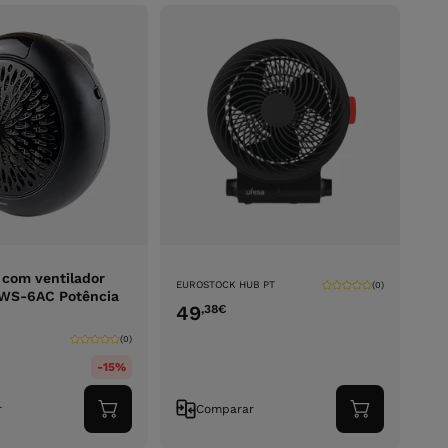
com ventilador
EUROSTOCK HUB PT
(0)
HWS-6AC Potência
49
,38
€
(0)
-15%
r
Comparar
Adicionar
Adicionar
ao
ao
carrinho
carrinho