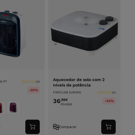
Aquecedor de solo com 2
B PT
(0)
níveis de potência
-25%
FIRSTLINE EUROPA
(0)
36
,99
€
-45%
70.00
€
r
Comparar
Adicionar
Adicionar
ao
ao