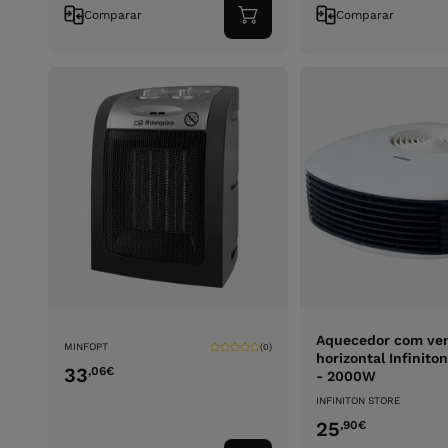
Comparar
Comparar
Adicionar
ao
carrinho
Aquecedor com ven
MINFOPT
(0)
horizontal Infinit
33
,06
€
- 2000W
INFINITON STORE
25
,90
€