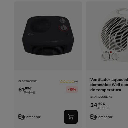
Ventilador aquece
ELECTROWIFI
(0)
doméstico Well com
61
,60
€
-15%
de temperatura
74.54
€
BRANDSONLINE
24
,60
€
49.99
€
Comparar
Comparar
Adicionar
ao
carrinho