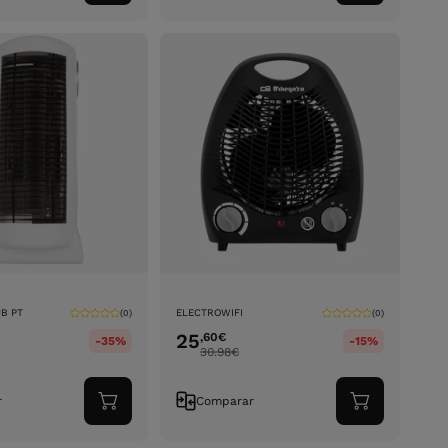
ao
ao
carrinho
carrinho
B PT
ELECTROWIFI
(0)
(0)
25
,60
€
-35%
-15%
30.98
€
r
Comparar
Adicionar
Adicionar
ao
ao
carrinho
carrinho