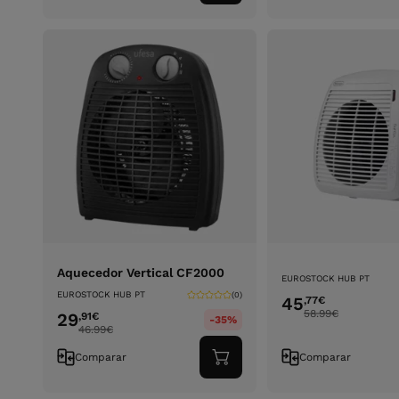
ao
carrinho
Aquecedor Vertical CF2000
EUROSTOCK HUB PT
EUROSTOCK HUB PT
(0)
45
,77
€
58.99
€
29
,91
€
-35%
46.99
€
Comparar
Comparar
Adicionar
ao
carrinho