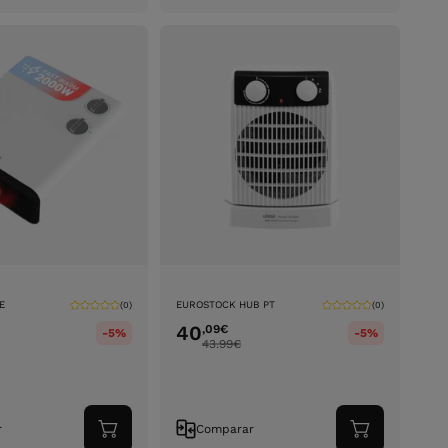
carrinho
carrinho
E
EUROSTOCK HUB PT
(0)
(0)
40
,09
€
-5%
-5%
43.99
€
r
Comparar
Adicionar
Adicionar