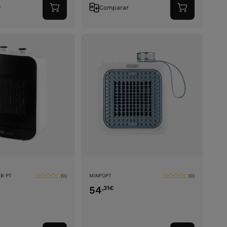
r
Comparar
Adicionar
Adicionar
ao
ao
carrinho
carrinho
B PT
MINFOPT
(0)
(0)
54
,31
€