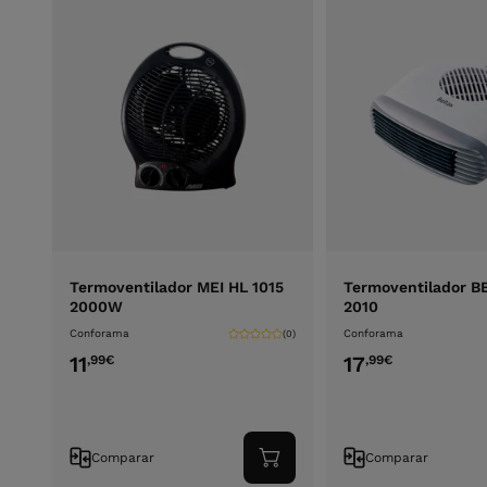
Termoventilador MEI HL 1015
Termoventilador B
2000W
2010
Conforama
Conforama
(0)
11
17
,99
€
,99
€
Comparar
Comparar
Adicionar
ao