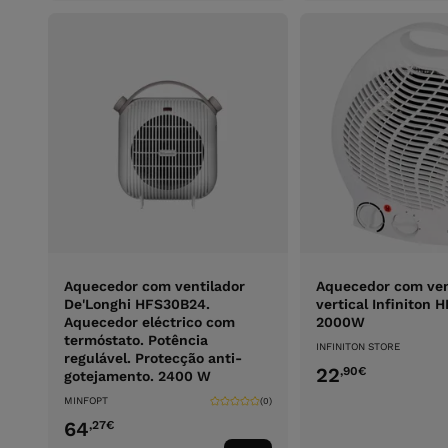
Aquecedor com ventilador
Aquecedor com ven
De'Longhi HFS30B24.
vertical Infiniton 
Aquecedor eléctrico com
2000W
termóstato. Potência
INFINITON STORE
regulável. Protecção anti-
22
,90
€
gotejamento. 2400 W
MINFOPT
(0)
64
,27
€