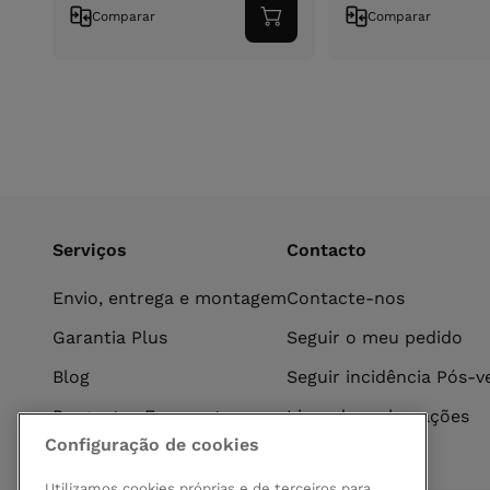
Comparar
Comparar
Adicionar
ao
carrinho
Serviços
Contacto
Envio, entrega e montagem
Contacte-nos
Garantia Plus
Seguir o meu pedido
Blog
Seguir incidência Pós-
Perguntas Frequentes
Livro de reclamações
Configuração de cookies
Utilizamos cookies próprias e de terceiros para