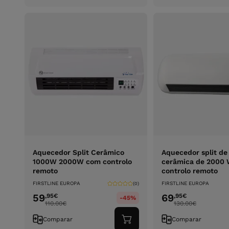
carrinho
Aquecedor Split Cerâmico
Aquecedor split d
1000W 2000W com controlo
cerâmica de 2000
remoto
controlo remoto
FIRSTLINE EUROPA
FIRSTLINE EUROPA
(0)
59
69
,95
€
,95
€
-45%
110.00
€
130.00
€
Comparar
Comparar
Adicionar