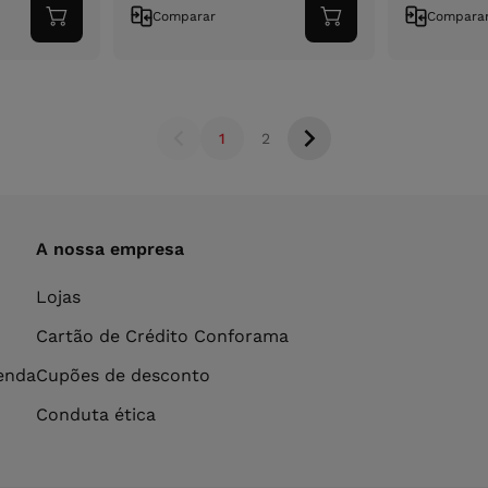
Comparar
Compara
Adicionar
Adicionar
ao
ao
carrinho
carrinho
1
2
A nossa empresa
Lojas
Cartão de Crédito Conforama
venda
Cupões de desconto
Conduta ética