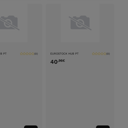
B PT
EUROSTOCK HUB PT
(0)
(0)
40
,96
€