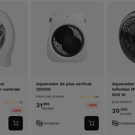
dor
Aquecedor de piso vertical
Aquecedor 
 controle
2000W
Infiniton 
600 W
FIRSTLINE EUROPA
(0)
ELECTROWIFI
(0)
31
,99
€
-45%
60.00
€
20
,20
€
-50%
24.44
€
Comparar
Compara
Adicionar
Adicionar
ao
ao
carrinho
carrinho