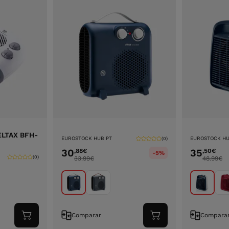
ELTAX BFH-
EUROSTOCK HUB PT
EUROSTOCK HU
(0)
30
35
,88
€
,50
€
-5%
(0)
33.99
€
48.99
€
Comparar
Compara
Adicionar
Adicionar
ao
ao