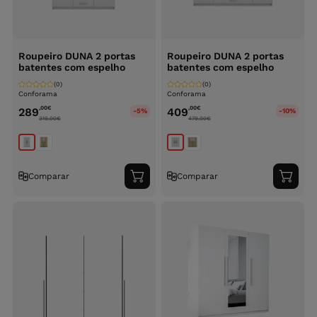
Roupeiro DUNA 2 portas
Roupeiro DUNA 2 portas
batentes com espelho
batentes com espelho
(0)
(0)
Conforama
Conforama
,00
€
,00
€
289
409
-5%
-10%
319.00
€
479.00
€
Comparar
Comparar
Adicionar
Adici
ao
ao
carrinho
carri