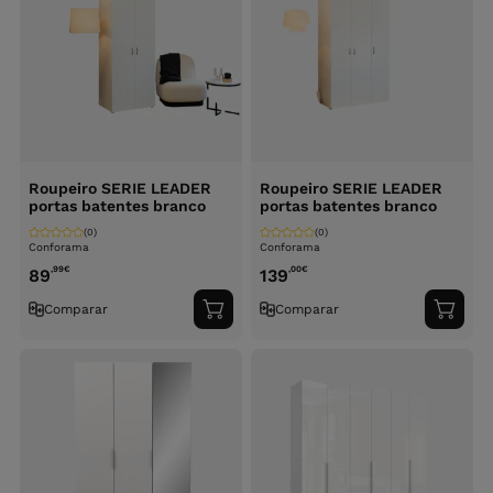
Roupeiro SERIE LEADER
Roupeiro SERIE LEADER
portas batentes branco
portas batentes branco
(0)
(0)
Conforama
Conforama
,99
€
,00
€
89
139
Comparar
Comparar
Adicionar
Adici
ao
ao
carrinho
carri