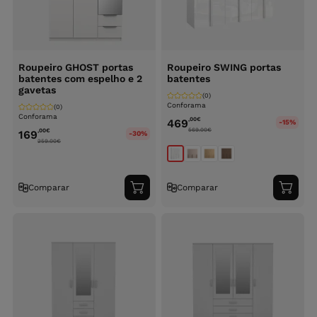
Roupeiro GHOST portas
Roupeiro SWING portas
batentes com espelho e 2
batentes
gavetas
(0)
Conforama
(0)
Conforama
,00
€
469
-15%
569.00
€
,00
€
169
-30%
259.00
€
Comparar
Comparar
Adicionar
Adici
ao
ao
carrinho
carri