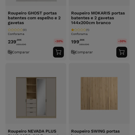
Roupeiro GHOST portas
Roupeiro MOKARIS portas
batentes com espelho e 2
batentes e 2 gavetas
gavetas
144x200cm branco
(0)
(1)
Conforama
Conforama
,00
€
,00
€
239
199
-20%
-30%
299.00
€
289.00
€
Comparar
Comparar
Adicionar
Adici
ao
ao
carrinho
carri
Roupeiro NEVADA PLUS
Roupeiro SWING portas