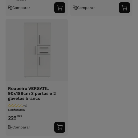
Comparar
Comparar
Adicionar
Adici
ao
ao
carrinho
carri
Roupeiro VERSATIL
90x188cm 3 portas e 2
gavetas branco
(0)
Conforama
,00
€
229
Comparar
Adicionar
ao