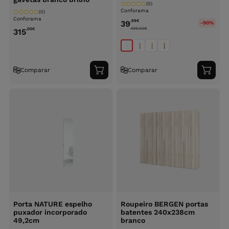
(0)
Conforama
(0)
Conforama
,99
€
39
-90%
499.00
€
,00
€
315
Comparar
Comparar
Adicionar
Adici
ao
ao
carrinho
carri
Porta NATURE espelho
Roupeiro BERGEN portas
puxador incorporado
batentes 240x238cm
49,2cm
branco