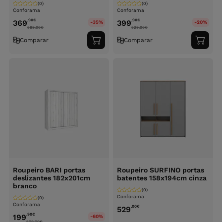
(0)
(0)
Conforama
Conforama
,90
€
,90
€
369
399
-35%
-20%
589.00
€
529.00
€
Comparar
Comparar
Adicionar
Adici
ao
ao
carrinho
carri
Roupeiro BARI portas
Roupeiro SURFINO portas
deslizantes 182x201cm
batentes 158x194cm cinza
branco
(0)
Conforama
(0)
Conforama
,00
€
529
,90
€
199
-60%
509.00
€