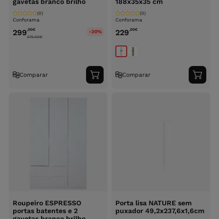
gavetas branco brilho
188x35x35 cm
(0)
(0)
Conforama
Conforama
,00
€
,00
€
299
229
-20%
375.00
€
Comparar
Comparar
Adicionar
Adici
ao
ao
carrinho
carri
Roupeiro ESPRESSO
Porta lisa NATURE sem
portas batentes e 2
puxador 49,2x237,6x1,6cm
gavetas branco brilho