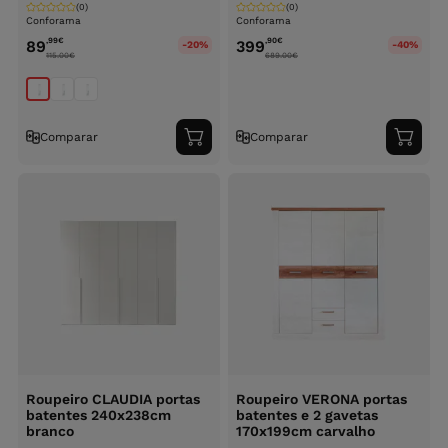
(0)
(0)
Conforama
Conforama
,99
€
,90
€
89
399
-20%
-40%
115.00
€
689.00
€
Comparar
Comparar
Adicionar
Adici
ao
ao
carrinho
carri
Roupeiro CLAUDIA portas
Roupeiro VERONA portas
batentes 240x238cm
batentes e 2 gavetas
branco
170x199cm carvalho