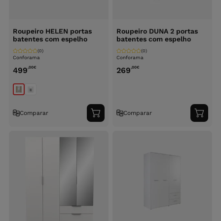
Roupeiro HELEN portas
Roupeiro DUNA 2 portas
batentes com espelho
batentes com espelho
(0)
(0)
Conforama
Conforama
,00
€
,00
€
499
269
Comparar
Comparar
Adicionar
Adici
ao
ao
carrinho
carri