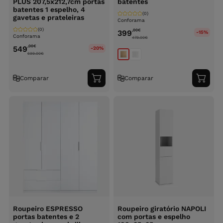
PLUS 207,5x212,7cm portas
batentes
batentes 1 espelho, 4
(0)
gavetas e prateleiras
Conforama
(0)
,00
€
399
-15%
Conforama
479.00
€
,00
€
549
-20%
699.00
€
Comparar
Comparar
Adicionar
Adici
ao
ao
carrinho
carri
Roupeiro ESPRESSO
Roupeiro giratório NAPOLI
portas batentes e 2
com portas e espelho