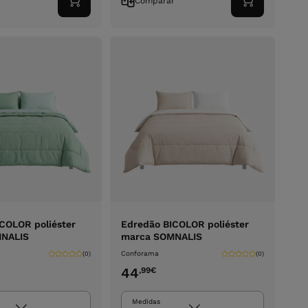
r
Comparar
Adicionar
Adicionar
ao
ao
carrinho
carrinho
COLOR poliéster
Edredão BICOLOR poliéster
NALIS
marca SOMNALIS
Conforama
(0)
(0)
44
,99
€
Medidas