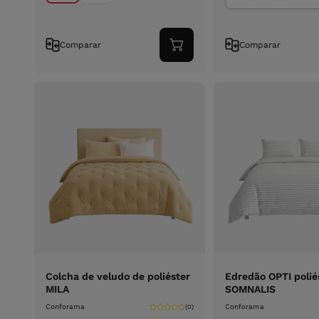
Comparar
Comparar
Adicionar
ao
carrinho
Colcha de veludo de poliéster
Edredão OPTI polié
MILA
SOMNALIS
Conforama
Conforama
(0)