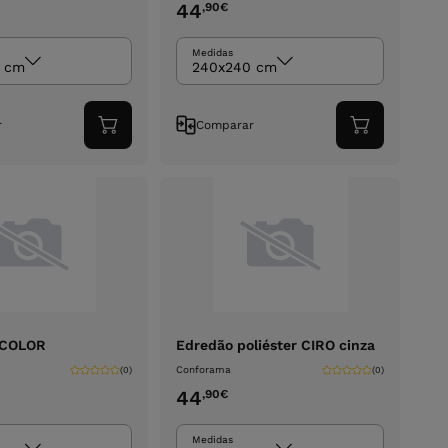
44
,90
€
Medidas
 cm
240x240 cm
r
Comparar
Adicionar
Adicionar
ao
ao
carrinho
carrinho
ICOLOR
Edredão poliéster CIRO cinza
Conforama
(0)
(0)
44
,90
€
Medidas