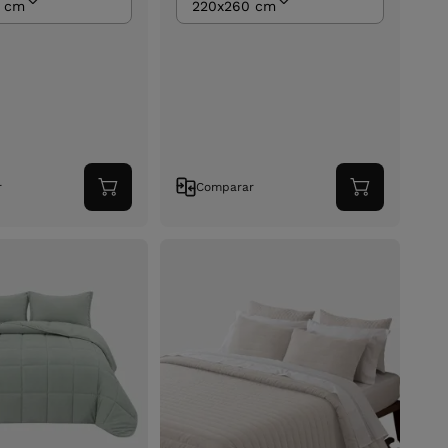
 cm
220x260 cm
r
Comparar
Adicionar
Adicionar
ao
ao
carrinho
carrinho