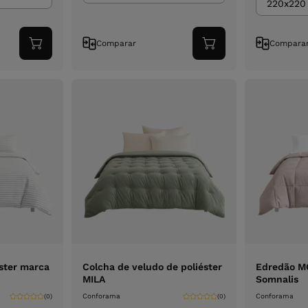
220x220
Comparar
Compara
Adicionar
Adicionar
ao
ao
carrinho
carrinho
ster marca
Colcha de veludo de poliéster
Edredão 
MILA
Somnalis
Conforama
Conforama
(0)
(0)