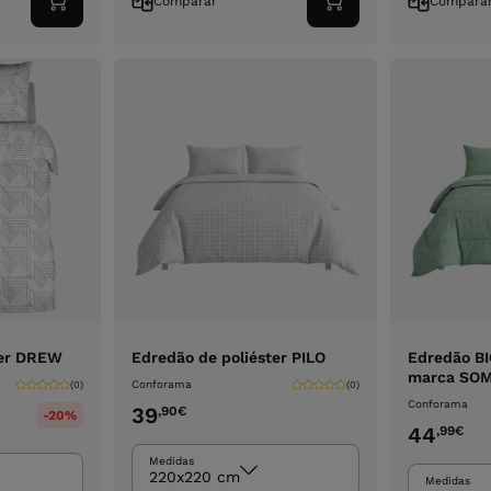
Comparar
Compara
Adicionar
Adicionar
ao
ao
carrinho
carrinho
ter DREW
Edredão de poliéster PILO
Edredão BI
marca SOM
Conforama
(0)
(0)
Conforama
39
,90
€
-20%
44
,99
€
Medidas
220x220 cm
Medidas