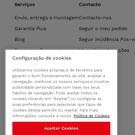
Serviços
Contacto
Envio, entrega e montagem
Contacte-nos
Garantia Plus
Seguir o meu pedido
Blog
Seguir incidência Pós-
Perguntas Frequentes
Livro de reclamações
Configuração de cookies
Utilizamos cookies próprias e de terceiros para
garantir o bom funcionamento do site, analisar a
navegação, melhorar os nossos serviços e mostrar
Pagamento seguro
publicidade personalizada com base nos seus
hábitos de navegação. Pode aceitar todos os
cookies clicando em “Aceitar”, ou configurar as
suas preferências para selecionar que tipos de
cookies deseja permitir ou rejeitar. Para mais
informações, consulte a nossa
Política de Cookies
Aceitar Cookies