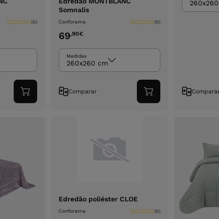
NC
Edredão MONTBLANC
260x260
Somnalis
Conforama
(0)
(0)
69
,90
€
Medidas
260x260 cm
Comparar
Compara
Adicionar
Adicionar
ao
ao
carrinho
carrinho
Edredão poliéster CLOE
Conforama
(0)