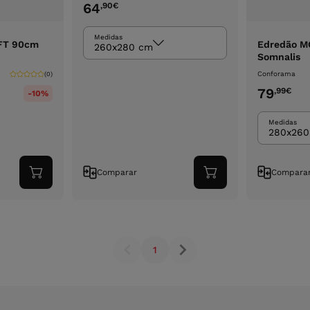
64
,90
€
Medidas
FT 90cm
Edredão 
260x280 cm
Somnalis
Conforama
(0)
79
,99
€
-10%
Medidas
280x260
Comparar
Compara
Adicionar
Adicionar
ao
ao
carrinho
carrinho
1