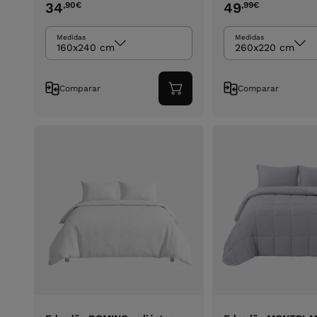
34
49
,90
€
,99
€
Medidas
Medidas
160x240 cm
260x220 cm
Comparar
Comparar
Adicionar
ao
carrinho