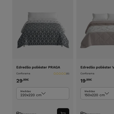
Edredão poliéster PRAGA
Edredão poliéster 
Conforama
Conforama
(0)
29
19
,99
€
,99
€
Medidas
Medidas
220x220 cm
150x220 cm