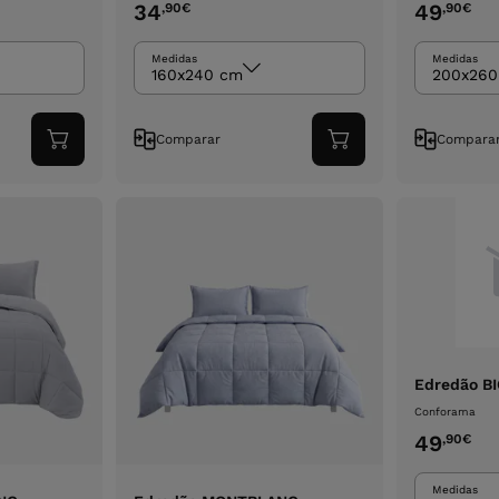
34
49
,90
€
,90
€
Medidas
Medidas
160x240 cm
200x260
Comparar
Compara
Adicionar
Adicionar
ao
ao
carrinho
carrinho
Edredão B
Conforama
49
,90
€
Medidas