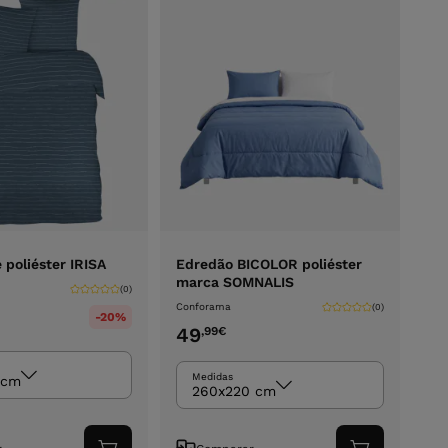
 poliéster IRISA
Edredão BICOLOR poliéster
marca SOMNALIS
(0)
Conforama
(0)
-20%
49
,99
€
Medidas
 cm
260x220 cm