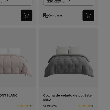
 cm
220x220 cm
r
Comparar
Adicionar
Adicionar
ao
ao
carrinho
carrinho
MONTBLANC
Colcha de veludo de poliéster
MILA
Conforama
(0)
(0)