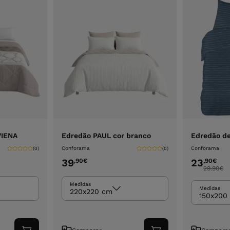
VIENA
Edredão PAUL cor branco
Edredão de
Conforama
Conforama
(0)
(0)
39
23
,90
€
,90
€
29.90
€
Medidas
Medidas
220x220 cm
150x200