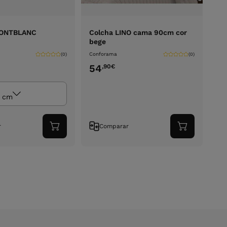
MONTBLANC
Colcha LINO cama 90cm cor
bege
Conforama
(0)
(0)
54
,90
€
 cm
r
Comparar
Adicionar
Adicionar
ao
ao
carrinho
carrinho