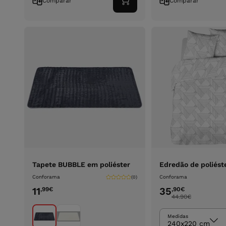
Comparar
Comparar
Adicionar
ao
carrinho
Tapete BUBBLE em poliéster
Edredão de poliés
Conforama
Conforama
(0)
11
35
,99
€
,90
€
44.90
€
Medidas
240x220 cm