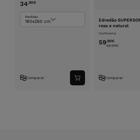
34
,90
€
Medidas
Edredão SUPERSO
180x260 cm
rosa e natural
Conforama
59
,90
€
69.90
€
Comparar
Comparar
Adicionar
ao
carrinho