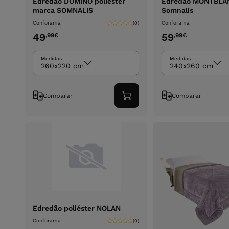
Edredão DOMINO poliéster
Edredão MONTBLA
marca SOMNALIS
Somnalis
Conforama
Conforama
(0)
49
59
,99
€
,99
€
Medidas
Medidas
260x220 cm
240x260 cm
Comparar
Comparar
Adicionar
ao
carrinho
Edredão poliéster NOLAN
Conforama
(0)