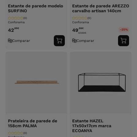
Estante de parede modelo
Estante de parede AREZZO
SURFINO
carvalho artisan 140cm
(0)
(0)
Conforama
Conforama
,99
€
,99
€
42
49
-25%
67.99
€
Comparar
Comparar
Adicionar
Adici
ao
ao
carrinho
carri
Prateleira de parede de
Estante HAZEL
158cm PALMA
17x50x17cm marca
ECOANYA
(0)