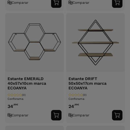
Comparar
Comparar
Adicionar
Adici
ao
ao
carrinho
carri
Estante EMERALD
Estante DRIFT
40x57x10cm marca
50x50x17cm marca
ECOANYA
ECOANYA
(0)
(0)
Conforama
Conforama
,99
€
,99
€
34
24
Comparar
Comparar
Adicionar
Adici
ao
ao
carrinho
carri