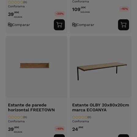
Conforama
(0)
Conforama
,00
€
109
-15%
129.00
€
,90
€
39
-20%
49.90
€
Comparar
Comparar
Adicionar
Adici
ao
ao
carrinho
carri
Estante de parede
Estante OLBY 20x80x20cm
horizontal FREETOWN
marca ECOANYA
(0)
(0)
Conforama
Conforama
,90
€
,99
€
39
24
-40%
68.90
€