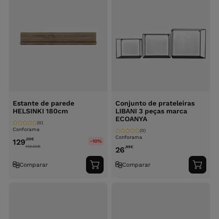
Estante de parede
Conjunto de prateleiras
HELSINKI 180cm
LIBANI 3 peças marca
ECOANYA
(0)
Conforama
(0)
Conforama
,00
€
129
-10%
149.00
€
,99
€
26
Comparar
Comparar
Adicionar
Adici
ao
ao
carrinho
carri