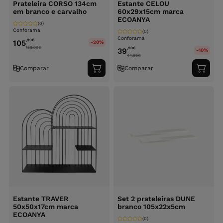
Prateleira CORSO 134cm
Estante CELOU
em branco e carvalho
60x29x15cm marca
ECOANYA
(0)
Conforama
(0)
Conforama
,99
€
105
-20%
139.00
€
,90
€
39
-10%
44.99
€
Comparar
Comparar
Adicionar
Adici
ao
ao
carrinho
carri
Estante TRAVER
Set 2 prateleiras DUNE
50x50x17cm marca
branco 105x22x5cm
ECOANYA
(0)