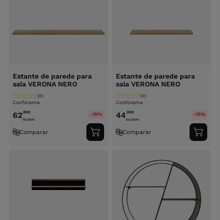
Estante de parede para
Estante de parede para
sala VERONA NERO
sala VERONA NERO
(0)
(0)
Conforama
Conforama
,99
€
,99
€
62
44
-15%
-15%
74.99
€
52.99
€
Comparar
Comparar
Adicionar
Adici
ao
ao
carrinho
carri