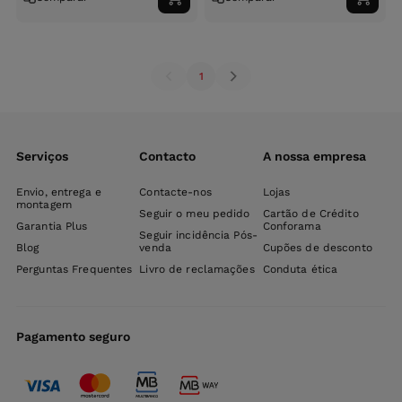
Adicionar
Adici
ao
ao
carrinho
carri
1
Serviços
Contacto
A nossa empresa
Envio, entrega e
Contacte-nos
Lojas
montagem
Seguir o meu pedido
Cartão de Crédito
Garantia Plus
Conforama
Seguir incidência Pós-
Blog
venda
Cupões de desconto
Perguntas Frequentes
Livro de reclamações
Conduta ética
Pagamento seguro