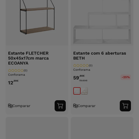
Estante FLETCHER
Estante com 6 aberturas
50x45x17cm marca
BETH
ECOANYA
(0)
Conforama
(0)
Conforama
,90
€
59
-25%
79.90
€
,99
€
12
Comparar
Comparar
Adicionar
Adici
ao
ao
carrinho
carri