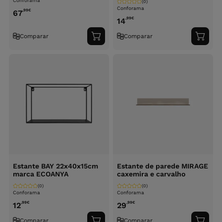
Conforama
(0)
Conforama
,99
€
67
,99
€
14
Comparar
Comparar
Adicionar
Adici
ao
ao
carrinho
carri
Estante BAY 22x40x15cm
Estante de parede MIRAGE
marca ECOANYA
caxemira e carvalho
(0)
(0)
Conforama
Conforama
,99
€
,99
€
12
29
Comparar
Comparar