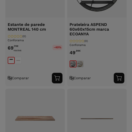
Estante de parede
Prateleira ASPEND
MONTREAL 140 cm
60x60x15cm marca
ECOANYA
(0)
Conforama
(0)
Conforama
,70
€
69
-40%
119.70
€
,99
€
49
Comparar
Comparar
Adicionar
Adici
ao
ao
carrinho
carri