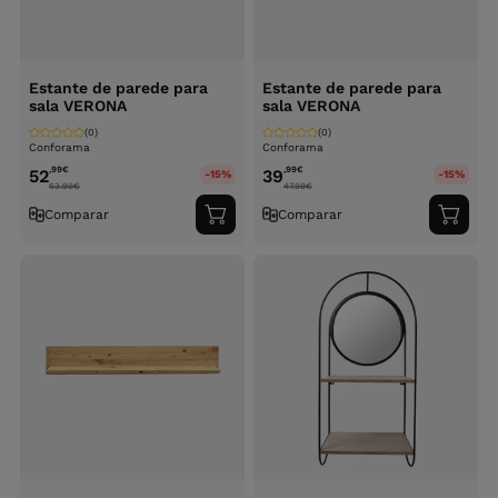
Estante de parede para
Estante de parede para
sala VERONA
sala VERONA
(0)
(0)
Conforama
Conforama
,99
€
,99
€
52
39
-15%
-15%
63.99
€
47.99
€
Comparar
Comparar
Adicionar
Adici
ao
ao
carrinho
carri