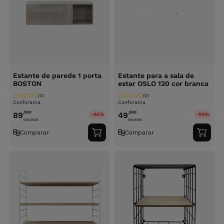
Estante de parede 1 porta
Estante para a sala de
BOSTON
estar OSLO 120 cor branca
(0)
(0)
Conforama
Conforama
,90
€
,90
€
89
49
-45%
-50%
169.90
€
99.90
€
Comparar
Comparar
Adicionar
Adici
ao
ao
carrinho
carri