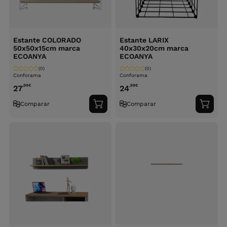
Estante COLORADO
Estante LARIX
50x50x15cm marca
40x30x20cm marca
ECOANYA
ECOANYA
(0)
(0)
Conforama
Conforama
,99
€
,99
€
27
24
Comparar
Comparar
Adicionar
Adici
ao
ao
carrinho
carri