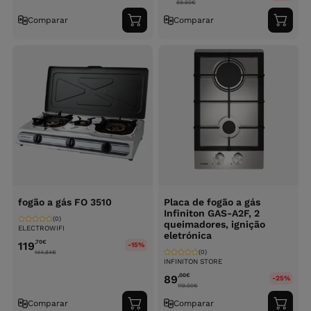
89.90
€
Comparar
Comparar
Adicionar
Adici
ao
ao
carrinho
carri
fogão a gás FO 3510
Placa de fogão a gás
Infiniton GAS-A2F, 2
(0)
queimadores, ignição
ELECTROWIFI
eletrónica
,70
€
119
-15%
(0)
144.84
€
INFINITON STORE
,00
€
89
-25%
119.00
€
Comparar
Comparar
Adicionar
Adici