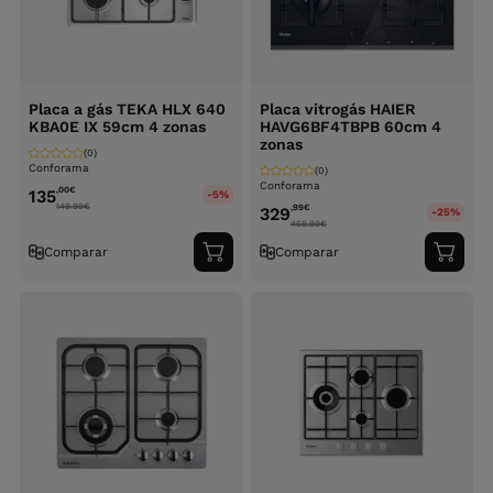
Placa a gás TEKA HLX 640
Placa vitrogás HAIER
KBA0E IX 59cm 4 zonas
HAVG6BF4TBPB 60cm 4
zonas
(0)
Conforama
(0)
Conforama
,00
€
135
-5%
149.99
€
,99
€
329
-25%
469.99
€
Comparar
Comparar
Adicionar
Adici
ao
ao
carrinho
carri