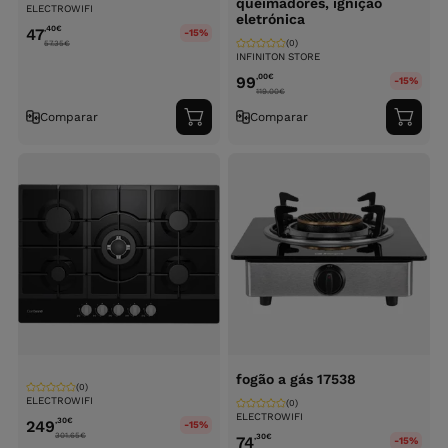
queimadores, ignição
ELECTROWIFI
eletrónica
,40
€
47
-15%
(0)
57.35
€
INFINITON STORE
,00
€
99
-15%
119.00
€
Comparar
Comparar
Adicionar
Adici
ao
ao
carrinho
carri
fogão a gás 17538
(0)
ELECTROWIFI
(0)
ELECTROWIFI
,30
€
249
-15%
301.65
€
,30
€
74
-15%