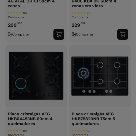
4G AI AL DR CI 58cm 4
6400 KBA BK 60cm 4
zonas
zonas em vidro
(0)
(0)
Conforama
Conforama
,99
€
,99
€
299
229
Comparar
Comparar
Adicionar
Adici
ao
ao
carrinho
carri
Placa cristalgás AEG
Placa cristalgás AEG
HKB64453NB 60cm 4
HKB75820NB 75cm 5
queimadores
queimadores
(0)
(0)
Conforama
Conforama