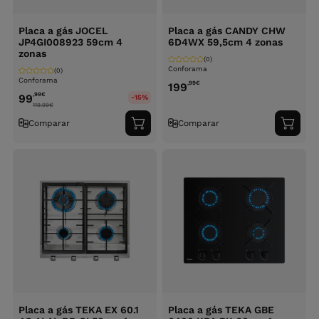
Placa a gás JOCEL
Placa a gás CANDY CHW
JP4GI008923 59cm 4
6D4WX 59,5cm 4 zonas
zonas
(0)
Conforama
(0)
Conforama
,99
€
199
,99
€
99
-15%
119.99
€
Comparar
Comparar
Adicionar
Adici
ao
ao
carrinho
carri
Placa a gás TEKA EX 60.1
Placa a gás TEKA GBE