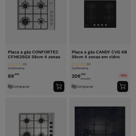
Placa a gás CONFORTEC
Placa a gás CANDY CVG 6B
CFH62SGX 58cm 4 zonas
59cm 4 zonas em vidro
(0)
(0)
Conforama
Conforama
,99
€
,00
€
89
209
-10%
239.99
€
Comparar
Comparar
Adicionar
Adici
ao
ao
carrinho
carri