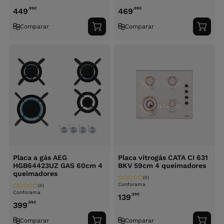
,99
€
,99
€
449
469
Comparar
Comparar
Adicionar
Adici
ao
ao
carrinho
carri
Placa a gás AEG
Placa vitrogás CATA CI 631
HGB64423UZ GAS 60cm 4
BKV 59cm 4 queimadores
queimadores
(0)
Conforama
(0)
Conforama
,99
€
139
,99
€
399
Comparar
Comparar
Adicionar
Adici