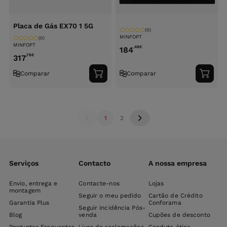
Placa de Gás EX70 1 5G
(0)
MINFOPT
(0)
MINFOPT
,48
€
184
,78
€
317
Comparar
Comparar
Adicionar
Adici
ao
ao
carrinho
carri
1
2
Serviços
Contacto
A nossa empresa
Envio, entrega e
Contacte-nos
Lojas
montagem
Seguir o meu pedido
Cartão de Crédito
Garantia Plus
Conforama
Seguir incidência Pós-
Blog
venda
Cupões de desconto