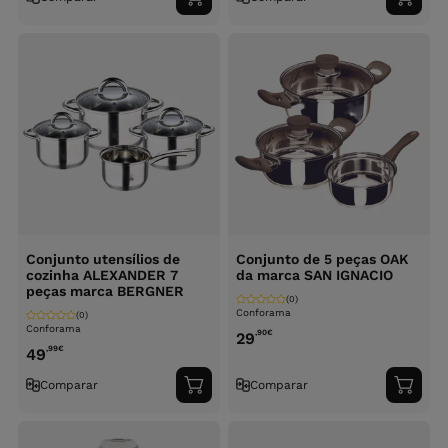
Adicionar
Adici
ao
ao
carrinho
carri
Conjunto utensílios de
Conjunto de 5 peças OAK
cozinha ALEXANDER 7
da marca SAN IGNACIO
peças marca BERGNER
(0)
Conforama
(0)
Conforama
,90
€
29
,99
€
49
Comparar
Comparar
Adicionar
Adici
ao
ao
carrinho
carri