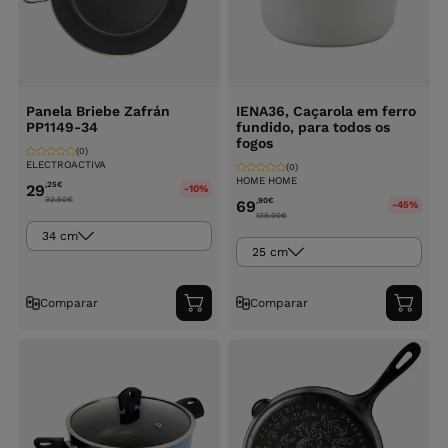
Panela Briebe Zafrán
IENA36, Caçarola em ferro
PP1149-34
fundido, para todos os
fogos
(0)
ELECTROACTIVA
(0)
HOME HOME
,25
€
29
-10%
32.50
€
,90
€
69
-45%
139.00
€
34 cm
25 cm
Comparar
Comparar
Adicionar
Adici
ao
ao
carrinho
carri