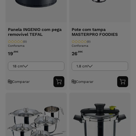
Panela INGENIO com pega
Pote com tampa
removível TEFAL
MASTERPRO FOODIES
(0)
(0)
Conforama
Conforama
,99
€
,99
€
19
26
18 cm
1.8 cm
Comparar
Comparar
Adicionar
Adici
ao
ao
carrinho
carri