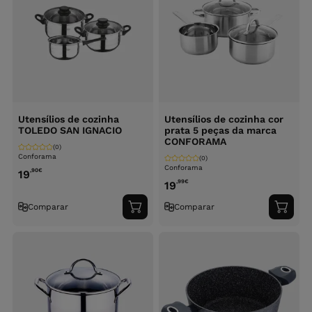
Utensílios de cozinha
Utensílios de cozinha cor
TOLEDO SAN IGNACIO
prata 5 peças da marca
CONFORAMA
(0)
Conforama
(0)
Conforama
,90
€
19
,99
€
19
Comparar
Comparar
Adicionar
Adici
ao
ao
carrinho
carri