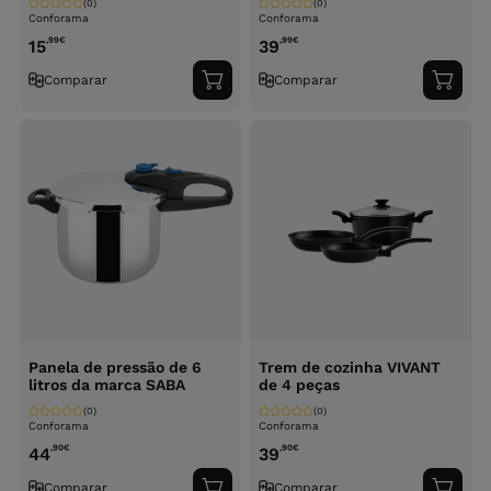
(0)
(0)
Conforama
Conforama
,99
€
,99
€
15
39
Comparar
Comparar
Adicionar
Adici
ao
ao
carrinho
carri
Panela de pressão de 6
Trem de cozinha VIVANT
litros da marca SABA
de 4 peças
(0)
(0)
Conforama
Conforama
,90
€
,90
€
44
39
Comparar
Comparar