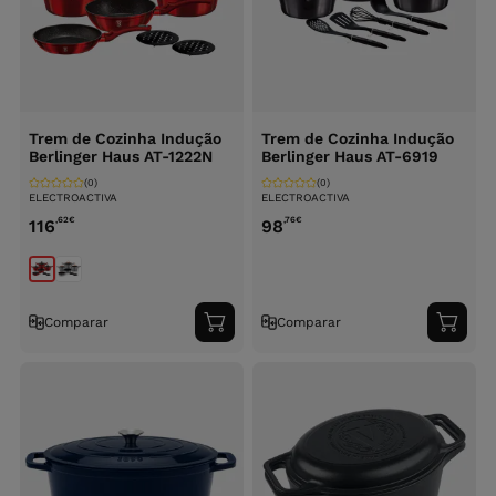
Trem de Cozinha Indução
Trem de Cozinha Indução
Berlinger Haus AT-1222N
Berlinger Haus AT-6919
(0)
(0)
ELECTROACTIVA
ELECTROACTIVA
,62
€
,76
€
116
98
Comparar
Comparar
Adicionar
Adici
ao
ao
carrinho
carri