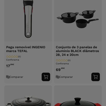
Pega removível INGENIO
Conjunto de 3 panelas de
marca TEFAL
alumínio BLACK diâmetros
28, 24 e 20cm
(0)
Conforama
(0)
Conforama
,99
€
17
,99
€
69
Comparar
Comparar
Adicionar
Adici
ao
ao
carrinho
carri