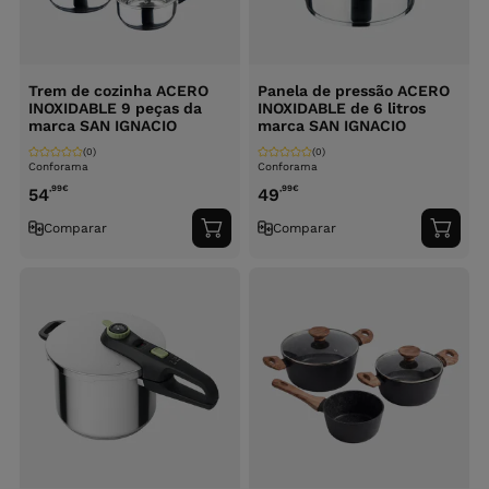
Trem de cozinha ACERO
Panela de pressão ACERO
INOXIDABLE 9 peças da
INOXIDABLE de 6 litros
marca SAN IGNACIO
marca SAN IGNACIO
(0)
(0)
Conforama
Conforama
,99
€
,99
€
54
49
Comparar
Comparar
Adicionar
Adici
ao
ao
carrinho
carri