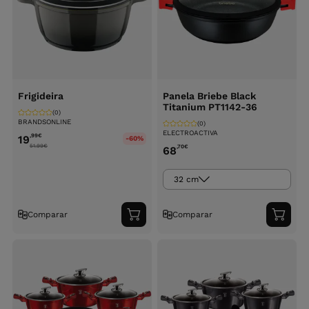
Frigideira
Panela Briebe Black
Titanium PT1142-36
(0)
BRANDSONLINE
(0)
ELECTROACTIVA
,99
€
19
-60%
51.99
€
,70
€
68
32 cm
Comparar
Comparar
Adicionar
Adici
ao
ao
carrinho
carri