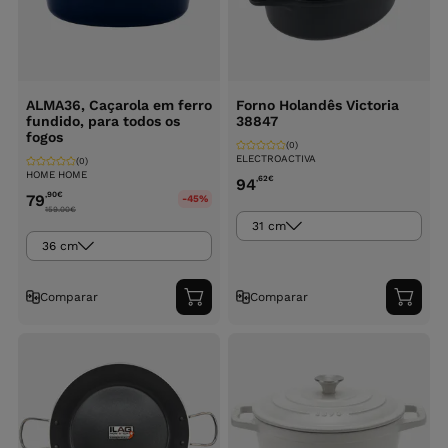
ALMA36, Caçarola em ferro
Forno Holandês Victoria
fundido, para todos os
38847
fogos
(0)
ELECTROACTIVA
(0)
HOME HOME
,62
€
94
,90
€
79
-45%
159.00
€
31 cm
36 cm
Comparar
Comparar
Adicionar
Adici
ao
ao
carrinho
carri