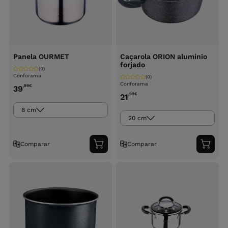
Panela OURMET
Caçarola ORION alumínio
forjado
(0)
Conforama
(0)
Conforama
,99
€
39
,99
€
21
8 cm
20 cm
Comparar
Comparar
Adicionar
Adici
ao
ao
carrinho
carri