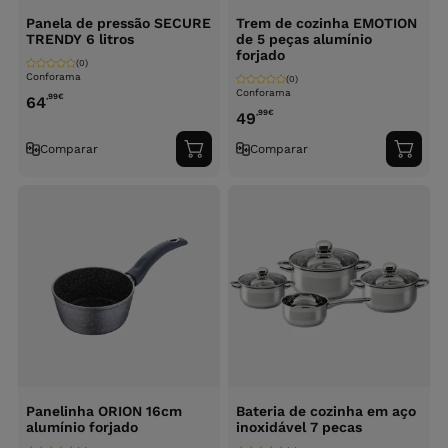
Panela de pressão SECURE
Trem de cozinha EMOTION
TRENDY 6 litros
de 5 peças alumínio
forjado
(0)
Conforama
(0)
Conforama
,99
€
64
,99
€
49
Comparar
Comparar
Adicionar
Adici
ao
ao
carrinho
carri
Panelinha ORION 16cm
Bateria de cozinha em aço
alumínio forjado
inoxidável 7 pecas