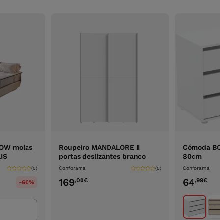
LOW molas
Roupeiro MANDALORE II
Cómoda BOX
IS
portas deslizantes branco
80cm
Conforama
Conforama
(0)
(0)
169
64
,00
€
,99
€
-60%