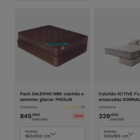
Pack SALERNO NBK colchão e
Colchão ACTIVE F
sommier glaciar PIKOLIN
ensacadas SOMNAL
Conforama
Conforama
(0)
845
239
,00
€
,00
€
-50%
1690.00
€
599.00
€
Medidas
Medidas
160x200 cm
140x190 cm