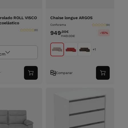
rolado ROLL VISCO
Chaise longue ARGOS
coelástico
Conforama
(0)
(0)
949
,00
€
-15%
1149.00
€
+1
 cm
r
Comparar
Adicionar
Adicionar
ao
ao
carrinho
carrinho