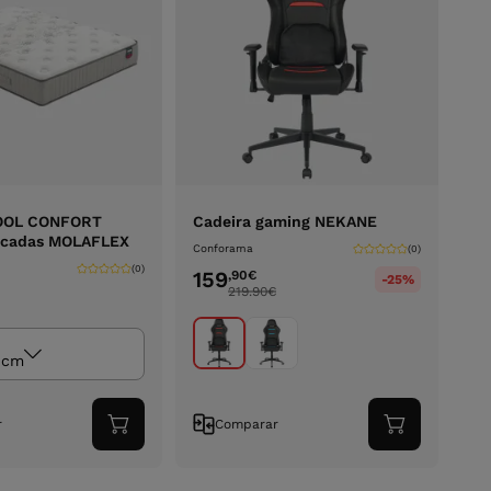
COOL CONFORT
Cadeira gaming NEKANE
acadas MOLAFLEX
Conforama
(0)
(0)
159
,90
€
-25%
219.90
€
 cm
r
Comparar
Adicionar
Adicionar
ao
ao
carrinho
carrinho