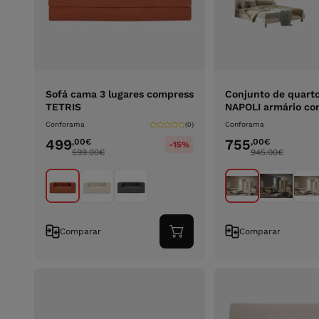
Sofá cama 3 lugares compress
Conjunto de quart
TETRIS
NAPOLI armário co
Conforama
Conforama
(0)
499
755
,00
€
,00
€
-15%
599.00
€
945.00
€
Comparar
Comparar
Adicionar
ao
carrinho