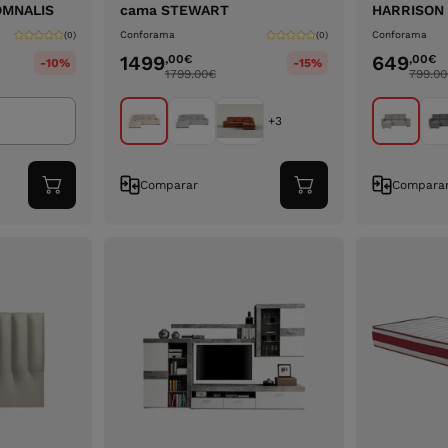
OMNALIS
cama STEWART
HARRISON
Conforama
Conforama
(0)
(0)
1499
649
,00
€
,00
€
-10%
-15%
1799.00
€
799.00
+3
Comparar
Compara
Adicionar
Adicionar
ao
ao
carrinho
carrinho