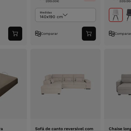
299.00
€
339.96
Medidas
140x190 cm
Comparar
Compara
Adicionar
Adicionar
ao
ao
carrinho
carrinho
ra
Sofá de canto reversível com
Chaise lo