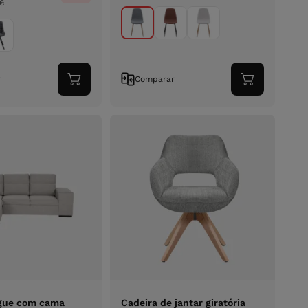
€
r
Comparar
Adicionar
Adicionar
ao
ao
carrinho
carrinho
ngue com cama
Cadeira de jantar giratória