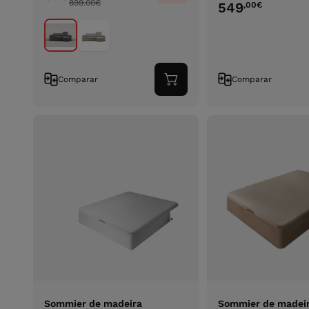
899.00
€
549
,00
€
Comparar
Comparar
Adicionar
ao
carrinho
Sommier de madeira
Sommier de madei