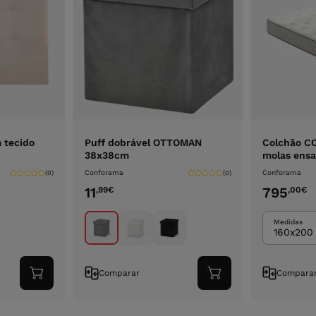
 tecido
Puff dobrável OTTOMAN
Colchão 
38x38cm
molas ens
Conforama
Conforama
(0)
(0)
11
795
,99
€
,00
€
Medidas
160x200
Comparar
Compara
Adicionar
Adicionar
ao
ao
carrinho
carrinho