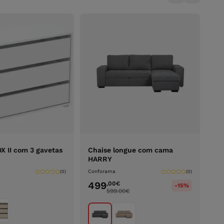
 II com 3 gavetas
Chaise longue com cama
HARRY
Conforama
(0)
(0)
499
,00
€
-15%
599.00
€