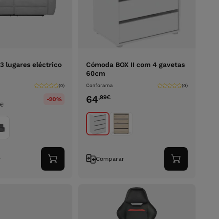
3 lugares eléctrico
Cómoda BOX II com 4 gavetas
60cm
Conforama
(0)
(0)
64
,99
€
-20%
€
r
Comparar
Adicionar
Adicionar
ao
ao
carrinho
carrinho