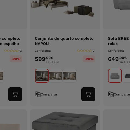
o completo
Conjunto de quarto completo
Sofá BREE 
m espelho
NAPOLI
relax
Conforama
Conforama
(0)
(0)
599
649
,00
€
,00
€
-20%
-20%
779.00
€
849.00
Comparar
Compara
Adicionar
Adicionar
ao
ao
carrinho
carrinho