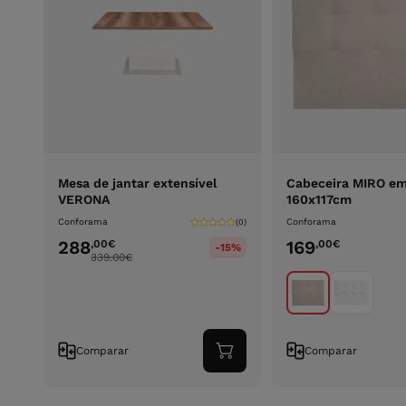
Mesa de jantar extensível
Cabeceira MIRO em
VERONA
160x117cm
Conforama
Conforama
(0)
288
169
,00
€
,00
€
-15%
339.00
€
Comparar
Comparar
Adicionar
ao
carrinho