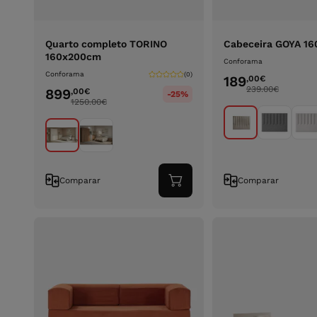
Quarto completo TORINO
Cabeceira GOYA 1
160x200cm
Conforama
Conforama
(0)
189
,00
€
239.00
€
899
,00
€
-25%
1250.00
€
Comparar
Comparar
Adicionar
ao
carrinho