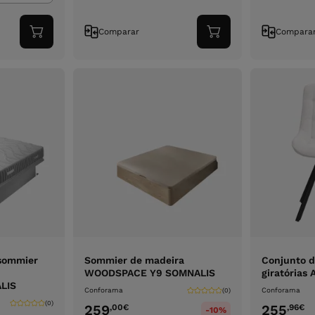
Comparar
Compara
Adicionar
Adicionar
ao
ao
carrinho
carrinho
sommier
Sommier de madeira
Conjunto d
WOODSPACE Y9 SOMNALIS
giratórias
LIS
Conforama
Conforama
(0)
(0)
259
255
,00
€
,96
€
-10%