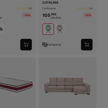
CATALINA
Conforama
(0)
(0)
105
,99
€
-15%
-15%
€
129.00
€
r
Comparar
Adicionar
Adicionar
ao
ao
carrinho
carrinho