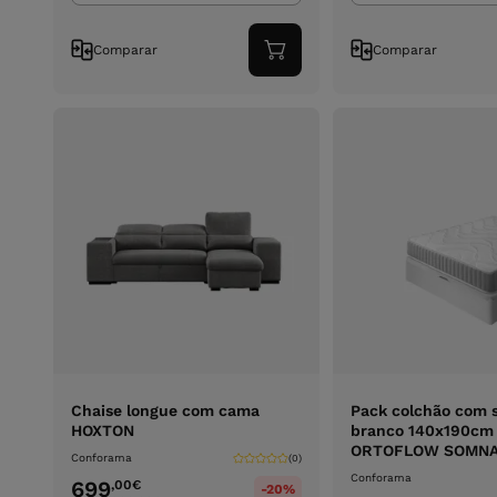
Comparar
Comparar
Adicionar
ao
carrinho
Chaise longue com cama
Pack colchão com 
HOXTON
branco 140x190cm
ORTOFLOW SOMNA
Conforama
(0)
Conforama
699
,00
€
-20%