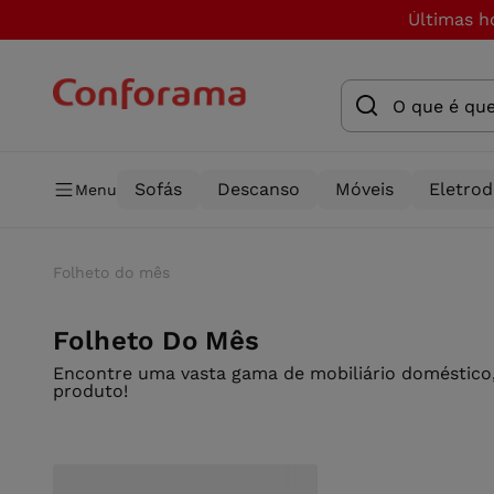
Últimas h
Sofás
Descanso
Móveis
Eletro
Menu
Folheto do mês
Folheto Do Mês
Encontre uma vasta gama de mobiliário doméstico,
produto!