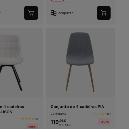
r
Comparar
Adicionar
Adicionar
ao
ao
carrinho
carrinho
e 4 cadeiras
Conjunto de 4 cadeiras PIA
 ALISON
Conforama
(0)
(0)
119
,96
€
-40%
199.96
€
-20%