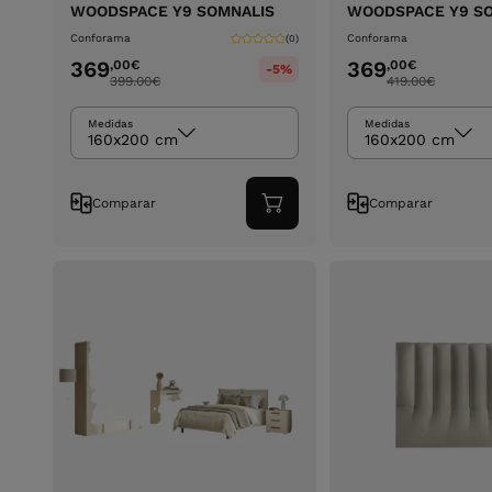
WOODSPACE Y9 SOMNALIS
WOODSPACE Y9 S
Conforama
Conforama
(0)
369
369
,00
€
,00
€
-5%
399.00
€
419.00
€
Medidas
Medidas
160x200 cm
160x200 cm
Comparar
Comparar
Adicionar
ao
carrinho