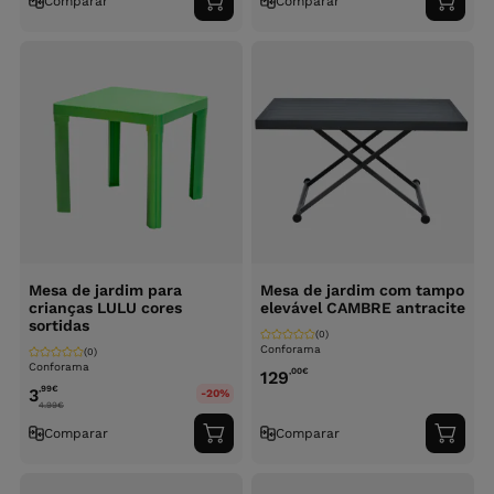
Comparar
Comparar
Adicionar
Adici
ao
ao
carrinho
carri
Mesa de jardim para
Mesa de jardim com tampo
crianças LULU cores
elevável CAMBRE antracite
sortidas
(0)
Conforama
(0)
Conforama
,00
€
129
,99
€
3
-20%
4.99
€
Comparar
Comparar
Adicionar
Adici
ao
ao
carrinho
carri