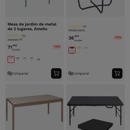
Mesa de jardim de metal
(0)
de 2 lugares, Amelia
PREMIUMXL
(0)
,99
€
36
-15%
sweeek PT
45.99
€
,99
€
71
-10%
79.99
€
+2
Comparar
Comparar
Adicionar
Adici
ao
ao
carrinho
carri