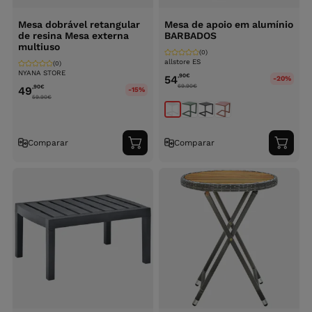
Mesa dobrável retangular
Mesa de apoio em alumínio
de resina Mesa externa
BARBADOS
multiuso
(0)
allstore ES
(0)
NYANA STORE
,90
€
54
-20%
69.90
€
,90
€
49
-15%
59.90
€
Comparar
Comparar
Adicionar
Adici
ao
ao
carrinho
carri