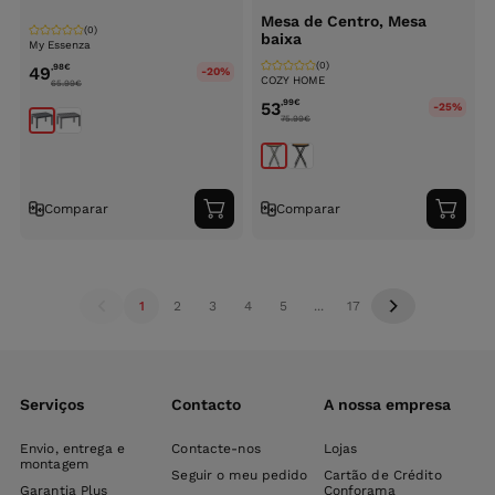
Mesa de Centro, Mesa
(0)
baixa
My Essenza
(0)
,98
€
49
-20%
COZY HOME
65.99
€
,99
€
53
-25%
75.99
€
Comparar
Comparar
Adicionar
Adici
ao
ao
carrinho
carri
1
2
3
4
5
...
17
Serviços
Contacto
A nossa empresa
Envio, entrega e
Contacte-nos
Lojas
montagem
Seguir o meu pedido
Cartão de Crédito
Garantia Plus
Conforama