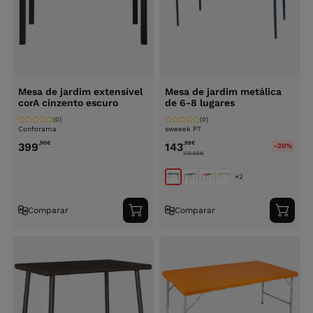
Mesa de jardim extensível
Mesa de jardim metálica
corA cinzento escuro
de 6-8 lugares
(0)
(0)
Conforama
sweeek PT
,90
€
,99
€
399
143
-20%
179.99
€
+2
Comparar
Comparar
Adicionar
Adici
ao
ao
carrinho
carri