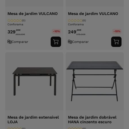
Mesa de jardim VULCANO
Mesa de jardim VULCANO
(0)
(0)
Conforama
Conforama
,00
€
,00
€
329
249
-10%
-10%
369.00
€
279.00
€
Comparar
Comparar
Adicionar
Adici
ao
ao
carrinho
carri
Mesa de jardim extensível
Mesa de jardim dobrável
LOJA
HANA cinzento escuro
(0)
(0)