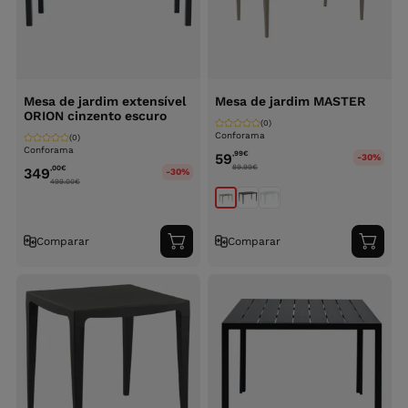
Mesa de jardim extensível
Mesa de jardim MASTER
ORION cinzento escuro
(0)
Conforama
(0)
Conforama
,99
€
59
-30%
89.99
€
,00
€
349
-30%
499.00
€
Comparar
Comparar
Adicionar
Adici
ao
ao
carrinho
carri