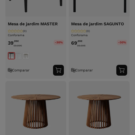
Mesa de jardim MASTER
Mesa de jardim SAGUNTO
(0)
(0)
Conforama
Conforama
,99
€
,99
€
39
69
-30%
-30%
59.99
€
99.99
€
Comparar
Comparar
Adicionar
Adici
ao
ao
carrinho
carri