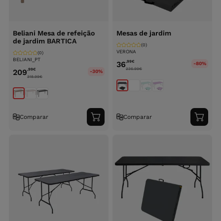
Beliani Mesa de refeição
Mesas de jardim
de jardim BARTICA
(0)
VERONA
(0)
BELIANI_PT
,99
€
36
-80%
236.99
€
,99
€
209
-30%
318.99
€
Comparar
Comparar
Adicionar
Adici
ao
ao
carrinho
carri