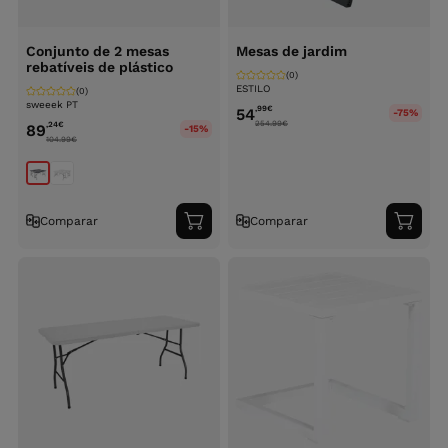
Conjunto de 2 mesas
Mesas de jardim
rebatíveis de plástico
(0)
ESTILO
(0)
sweeek PT
,99
€
54
-75%
254.99
€
,24
€
89
-15%
104.99
€
Comparar
Comparar
Adicionar
Adici
ao
ao
carrinho
carri