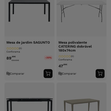
Mesa de jardim SAGUNTO
Mesa polivalente
CATERING dobrável
(0)
180x74cm
Conforama
(0)
,99
€
89
-30%
Conforama
129.00
€
,99
€
47
Comparar
Comparar
Adicionar
Adici
ao
ao
carrinho
carri