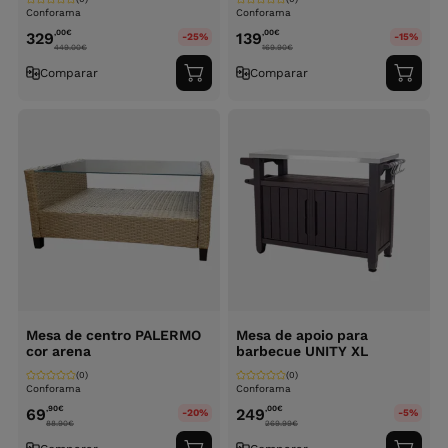
Conforama
Conforama
,00
€
,00
€
329
139
-25%
-15%
449.00
€
169.90
€
Comparar
Comparar
Adicionar
Adici
ao
ao
carrinho
carri
Mesa de centro PALERMO
Mesa de apoio para
cor arena
barbecue UNITY XL
(0)
(0)
Conforama
Conforama
,90
€
,00
€
69
249
-20%
-5%
88.90
€
269.99
€