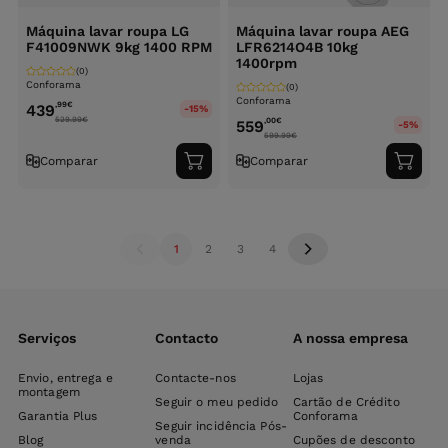
Máquina lavar roupa LG
Máquina lavar roupa AEG
F41009NWK 9kg 1400 RPM
LFR6214O4B 10kg
1400rpm
(0)
Conforama
(0)
Conforama
,99
€
439
-15%
529.99
€
,00
€
559
-5%
599.99
€
Comparar
Comparar
Adicionar
Adici
ao
ao
carrinho
carri
1
2
3
4
Serviços
Contacto
A nossa empresa
Envio, entrega e
Contacte-nos
Lojas
montagem
Seguir o meu pedido
Cartão de Crédito
Garantia Plus
Conforama
Seguir incidência Pós-
Blog
venda
Cupões de desconto