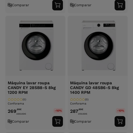
Comparar
Comparar
Adicionar
Adici
ao
ao
carrinho
carri
Máquina lavar roupa
Máquina lavar roupa
CANDY EY 28SB8-S 8kg
CANDY GD 48SB6-S 8kg
1200 RPM
1400 RPM
(0)
(0)
Conforama
Conforama
,99
€
,99
€
269
287
-10%
-10%
299.99
€
319.99
€
Comparar
Comparar
Adicionar
Adici
ao
ao
carrinho
carri