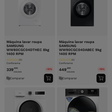
Máquina lavar roupa
Máquina lavar roupa
SAMSUNG
SAMSUNG
WW80CGC04DTHEC 8kg
WW90CGC04DABEC 9kg
1400 RPM
1400 RPM
(0)
(0)
Conforama
Conforama
,00
€
,99
€
339
449
-15%
-10%
399.99
€
499.99
€
Comparar
Comparar
Adicionar
Adici
ao
ao
carrinho
carri