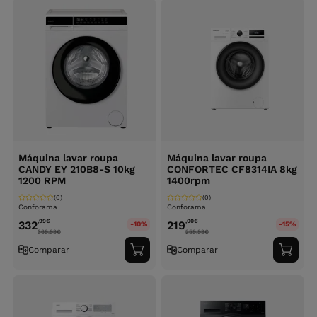
Máquina lavar roupa
Máquina lavar roupa
CANDY EY 210B8-S 10kg
CONFORTEC CF8314IA 8kg
1200 RPM
1400rpm
(0)
(0)
Conforama
Conforama
,99
€
,00
€
332
219
-10%
-15%
369.99
€
259.99
€
Comparar
Comparar
Adicionar
Adici
ao
ao
carrinho
carri