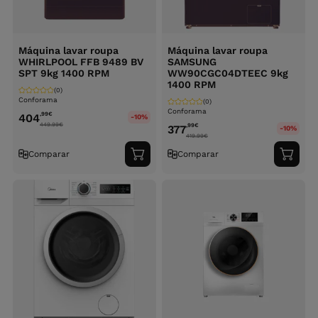
Máquina lavar roupa
Máquina lavar roupa
WHIRLPOOL FFB 9489 BV
SAMSUNG
SPT 9kg 1400 RPM
WW90CGC04DTEEC 9kg
1400 RPM
(0)
Conforama
(0)
Conforama
,99
€
404
-10%
449.99
€
,99
€
377
-10%
419.99
€
Comparar
Comparar
Adicionar
Adici
ao
ao
carrinho
carri