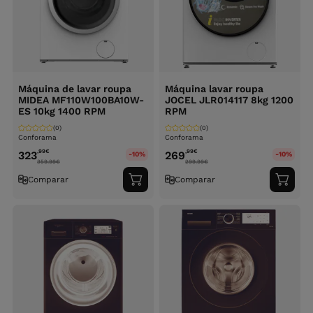
Máquina de lavar roupa
Máquina lavar roupa
MIDEA MF110W100BA10W-
JOCEL JLR014117 8kg 1200
ES 10kg 1400 RPM
RPM
(0)
(0)
Conforama
Conforama
,99
€
,99
€
323
269
-10%
-10%
359.99
€
299.99
€
Comparar
Comparar
Adicionar
Adici
ao
ao
carrinho
carri