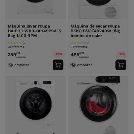
Máquina lavar roupa
Máquina de secar roupa
HAIER HW80-BP14929A-S
BEKO BM3T49240W 9kg
8kg 1400 RPM
bomba de calor
(0)
(0)
Conforama
Conforama
,10
€
,99
€
359
485
-25%
-10%
499.99
€
539.99
€
Comparar
Comparar
Adicionar
Adici
ao
ao
carrinho
carri