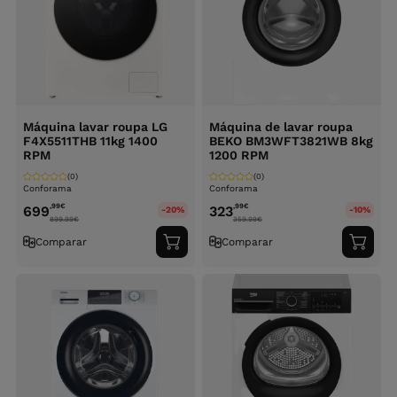
Máquina lavar roupa LG
Máquina de lavar roupa
F4X5511THB 11kg 1400
BEKO BM3WFT3821WB 8kg
RPM
1200 RPM
(0)
(0)
Conforama
Conforama
,99
€
,99
€
699
323
-20%
-10%
899.99
€
359.99
€
Comparar
Comparar
Adicionar
Adici
ao
ao
carrinho
carri