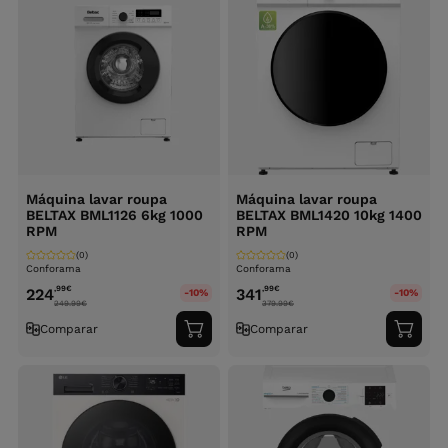
Máquina lavar roupa
Máquina lavar roupa
BELTAX BML1126 6kg 1000
BELTAX BML1420 10kg 1400
RPM
RPM
(0)
(0)
Conforama
Conforama
,99
€
,99
€
224
341
-10%
-10%
249.99
€
379.99
€
Comparar
Comparar
Adicionar
Adici
ao
ao
carrinho
carri