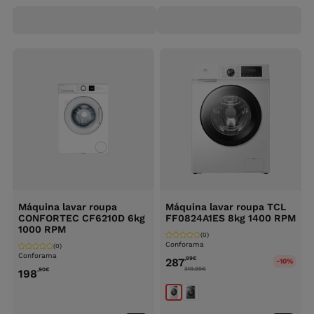
Máquina lavar roupa
Máquina lavar roupa TCL
CONFORTEC CF6210D 6kg
FF0824A1ES 8kg 1400 RPM
1000 RPM
(0)
Conforama
(0)
Conforama
,99
€
287
-10%
319.99
€
,90
€
198