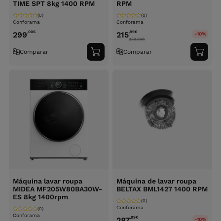
TIME SPT 8kg 1400 RPM
RPM
(0)
(0)
Conforama
Conforama
,00
€
,99
€
299
215
-10%
239.99
€
Comparar
Comparar
Adicionar
Adici
ao
ao
carrinho
carri
Máquina lavar roupa
Máquina de lavar roupa
MIDEA MF205W80BA30W-
BELTAX BML1427 1400 RPM
ES 8kg 1400rpm
(0)
Conforama
(0)
Conforama
,99
€
287
-10%