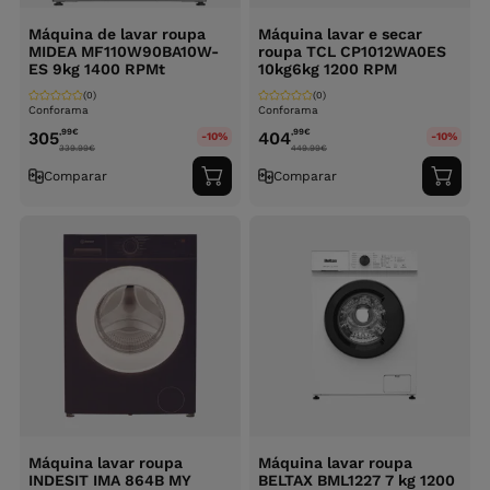
Máquina de lavar roupa
Máquina lavar e secar
MIDEA MF110W90BA10W-
roupa TCL CP1012WA0ES
ES 9kg 1400 RPMt
10kg6kg 1200 RPM
(0)
(0)
Conforama
Conforama
,99
€
,99
€
305
404
-10%
-10%
339.99
€
449.99
€
Comparar
Comparar
Adicionar
Adici
ao
ao
carrinho
carri
Máquina lavar roupa
Máquina lavar roupa
INDESIT IMA 864B MY
BELTAX BML1227 7 kg 1200