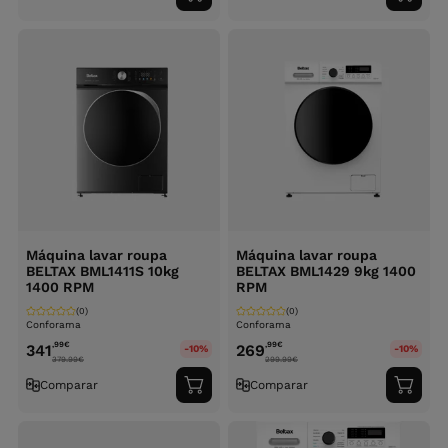
ao
ao
carrinho
carri
Máquina lavar roupa
Máquina lavar roupa
BELTAX BML1411S 10kg
BELTAX BML1429 9kg 1400
1400 RPM
RPM
(0)
(0)
Conforama
Conforama
,99
€
,99
€
341
269
-10%
-10%
379.99
€
299.99
€
Comparar
Comparar
Adicionar
Adici
ao
ao
carrinho
carri