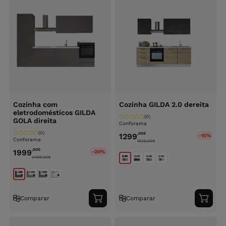
Cozinha com
Cozinha GILDA 2.0 dereita
eletrodomésticos GILDA
(0)
GOLA direita
Conforama
(0)
,00
€
1299
-15%
Conforama
1529.00
€
,00
€
1999
-20%
2499.00
€
Comparar
Comparar
Adicionar
Adici
ao
ao
carrinho
carri