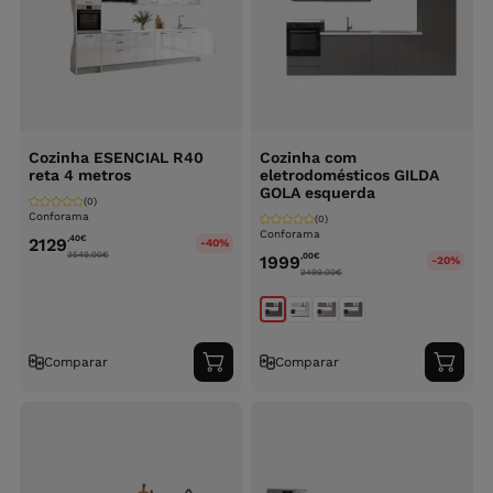
Cozinha ESENCIAL R40
Cozinha com
reta 4 metros
eletrodomésticos GILDA
GOLA esquerda
(0)
Conforama
(0)
Conforama
,40
€
2129
-40%
3549.00
€
,00
€
1999
-20%
2499.00
€
Comparar
Comparar
Adicionar
Adici
ao
ao
carrinho
carri