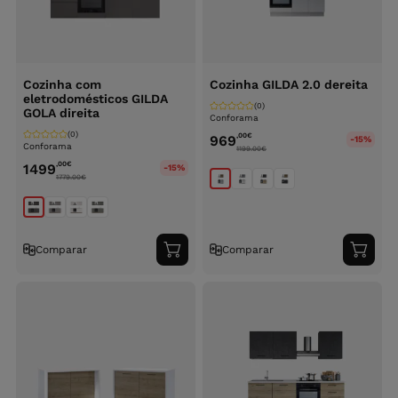
Cozinha com
Cozinha GILDA 2.0 dereita
eletrodomésticos GILDA
(0)
GOLA direita
Conforama
(0)
,00
€
969
-15%
Conforama
1199.00
€
,00
€
1499
-15%
1779.00
€
Comparar
Comparar
Adicionar
Adici
ao
ao
carrinho
carri