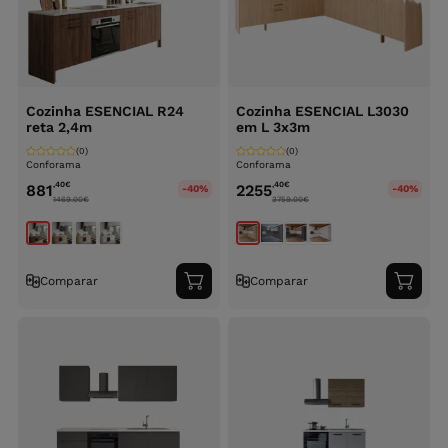
Cozinha ESENCIAL R24
Cozinha ESENCIAL L3030
reta 2,4m
em L 3x3m
(0)
(0)
Conforama
Conforama
,40
€
,40
€
881
2255
-40%
-40%
1469.00
€
3759.00
€
Comparar
Comparar
Adicionar
Adici
ao
ao
carrinho
carri