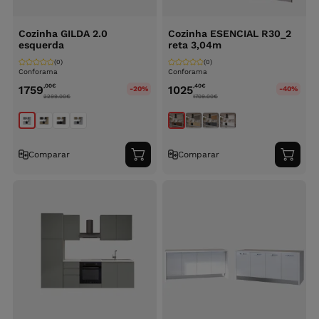
Cozinha GILDA 2.0
Cozinha ESENCIAL R30_2
esquerda
reta 3,04m
(0)
(0)
Conforama
Conforama
,00
€
,40
€
1759
1025
-20%
-40%
2299.00
€
1709.00
€
Comparar
Comparar
Adicionar
Adici
ao
ao
carrinho
carri