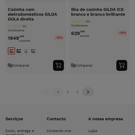
Cozinha com
Ilha de cozinha GILDA ICE
eletrodomésticos GILDA
branco e branco brilhante
GOLA direita
(0)
Conforama
(0)
Conforama
,00
€
629
-15%
749.00
€
,00
€
1949
-15%
2339.00
€
Comparar
Comparar
Adicionar
Adici
ao
ao
carrinho
carri
1
2
3
Serviços
Contacto
A nossa empresa
Envio, entrega e
Contacte-nos
Lojas