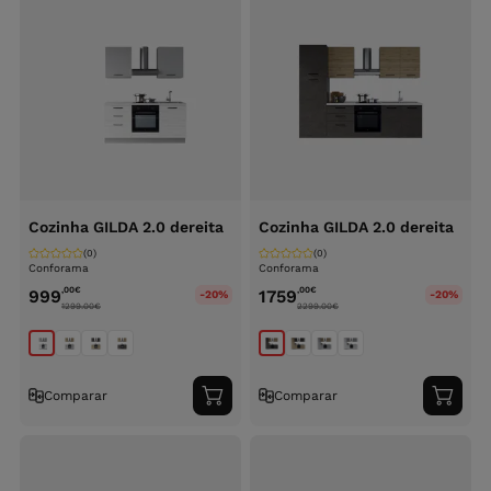
Cozinha GILDA 2.0 dereita
Cozinha GILDA 2.0 dereita
(0)
(0)
Conforama
Conforama
,00
€
,00
€
999
1759
-20%
-20%
1299.00
€
2299.00
€
Comparar
Comparar
Adicionar
Adici
ao
ao
carrinho
carri