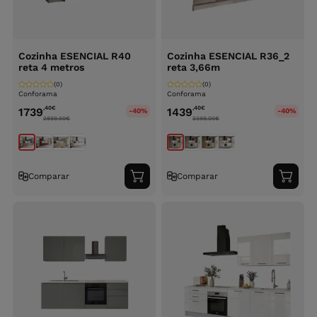
Cozinha ESENCIAL R40
Cozinha ESENCIAL R36_2
reta 4 metros
reta 3,66m
(0)
(0)
Conforama
Conforama
,40
€
,40
€
1739
1439
-40%
-40%
2899.00
€
2399.00
€
Comparar
Comparar
Adicionar
Adici
ao
ao
carrinho
carri