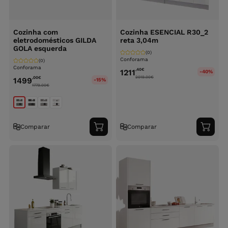
Cozinha com
Cozinha ESENCIAL R30_2
eletrodomésticos GILDA
reta 3,04m
GOLA esquerda
(0)
Conforama
(0)
Conforama
,40
€
1211
-40%
2019.00
€
,00
€
1499
-15%
1779.00
€
Comparar
Comparar
Adicionar
Adici
ao
ao
carrinho
carri