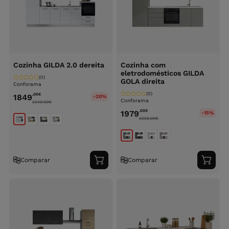
Cozinha GILDA 2.0 dereita
Cozinha com
eletrodomésticos GILDA
(0)
GOLA direita
Conforama
(0)
,00
€
1849
-20%
Conforama
2349.00
€
,00
€
1979
-15%
2359.00
€
Comparar
Comparar
Adicionar
Adici
ao
ao
carrinho
carri