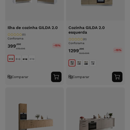
Ilha de cozinha GILDA 2.0
Cozinha GILDA 2.0
esquerda
(0)
Conforama
(0)
Conforama
,00
€
399
-15%
479.00
€
,00
€
1299
-15%
1529.00
€
Comparar
Comparar
Adicionar
Adici
ao
ao
carrinho
carri