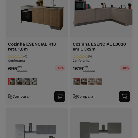
Cozinha ESENCIAL R18
Cozinha ESENCIAL L3020
reta 1,8m
em L 3x2m
(0)
(0)
Conforama
Conforama
,40
€
,40
€
695
1619
-40%
-40%
1159.00
€
2699.00
€
Comparar
Comparar
Adicionar
Adici
ao
ao
carrinho
carri