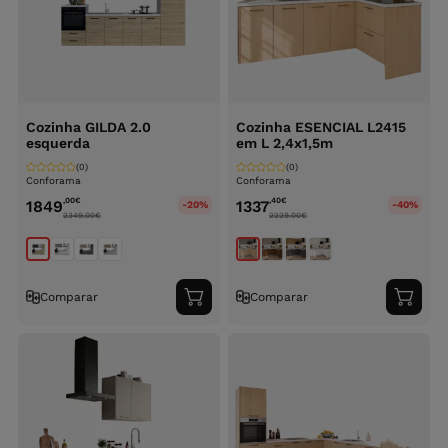
Cozinha GILDA 2.0
Cozinha ESENCIAL L2415
esquerda
em L 2,4x1,5m
(0)
(0)
Conforama
Conforama
,00
€
,40
€
1849
1337
-20%
-40%
2349.00
€
2229.00
€
Comparar
Comparar
Adicionar
Adici
ao
ao
carrinho
carri