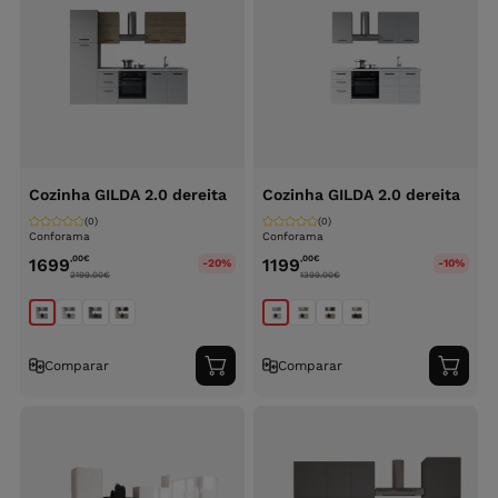
Cozinha GILDA 2.0 dereita
Cozinha GILDA 2.0 dereita
(0)
(0)
Conforama
Conforama
,00
€
,00
€
1699
1199
-20%
-10%
2199.00
€
1399.00
€
Comparar
Comparar
Adicionar
Adici
ao
ao
carrinho
carri