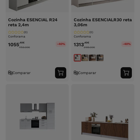
Cozinha ESENCIAL R24
Cozinha ESENCIALR30 reta
reta 2,4m
3,06m
(0)
(0)
Conforama
Conforama
,40
€
,40
€
1055
1313
-40%
-40%
1759.00
€
2189.00
€
Comparar
Comparar
Adicionar
Adici
ao
ao
carrinho
carri