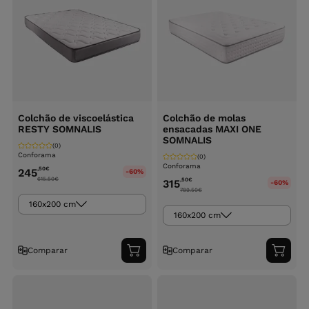
Colchão de viscoelástica
Colchão de molas
RESTY SOMNALIS
ensacadas MAXI ONE
SOMNALIS
(0)
Conforama
(0)
Conforama
,50
€
245
-60%
615.50
€
,50
€
315
-60%
789.50
€
160x200 cm
160x200 cm
Comparar
Comparar
Adicionar
Adici
ao
ao
carrinho
carri