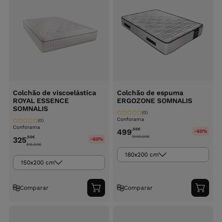
Colchão de viscoelástica
Colchão de espuma
ROYAL ESSENCE
ERGOZONE SOMNALIS
SOMNALIS
(0)
Conforama
(0)
Conforama
,50
€
499
-60%
1249.50
€
,50
€
325
-60%
815.50
€
180x200 cm
150x200 cm
Comparar
Comparar
Adicionar
Adici
ao
ao
carrinho
carri