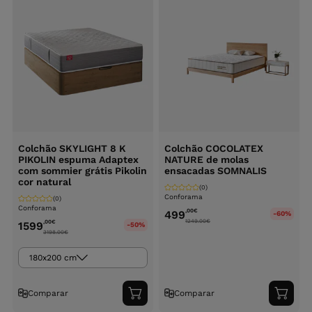
Colchão SKYLIGHT 8 K
Colchão COCOLATEX
PIKOLIN espuma Adaptex
NATURE de molas
com sommier grátis Pikolin
ensacadas SOMNALIS
cor natural
(0)
Conforama
(0)
Conforama
,00
€
499
-60%
1249.00
€
,00
€
1599
-50%
3198.00
€
180x200 cm
Comparar
Comparar
Adicionar
Adici
ao
ao