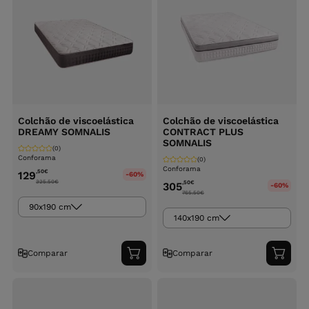
Colchão de viscoelástica
Colchão de viscoelástica
DREAMY SOMNALIS
CONTRACT PLUS
SOMNALIS
(0)
Conforama
(0)
Conforama
,50
€
129
-60%
325.50
€
,50
€
305
-60%
765.50
€
90x190 cm
140x190 cm
Comparar
Comparar
Adicionar
Adici
ao
ao
carrinho
carri