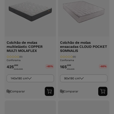
Colchão de molas
Colchão de molas
multielástic COPPER
ensacadas CLOUD POCKET
MULTI MOLAFLEX
SOMNALIS
(0)
(0)
Conforama
Conforama
,00
€
,50
€
425
165
-65%
-60%
1248.00
€
415.50
€
140x190 cm
90x190 cm
Comparar
Comparar
Adicionar
Adici
ao
ao
carrinho
carri