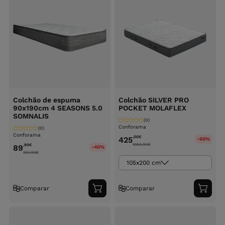
Colchão de espuma
Colchão SILVER PRO
90x190cm 4 SEASONS 5.0
POCKET MOLAFLEX
SOMNALIS
(0)
Conforama
(0)
Conforama
,00
€
425
-60%
1063.00
€
,90
€
89
-40%
155.00
€
105x200 cm
Comparar
Comparar
Adicionar
Adici
ao
ao
carrinho
carri