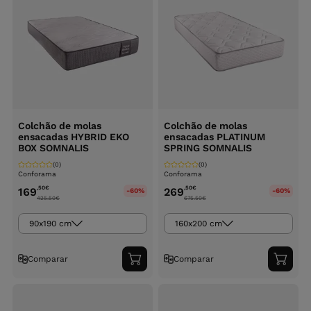
Colchão de molas
Colchão de molas
ensacadas HYBRID EKO
ensacadas PLATINUM
BOX SOMNALIS
SPRING SOMNALIS
(0)
(0)
Conforama
Conforama
,50
€
,50
€
169
269
-60%
-60%
425.50
€
675.50
€
90x190 cm
160x200 cm
Comparar
Comparar
Adicionar
Adici
ao
ao
carrinho
carri