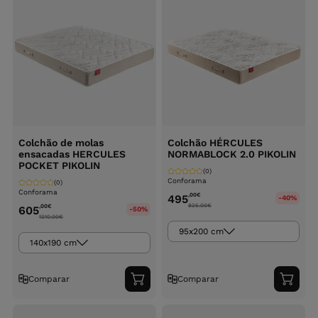
Colchão de molas
Colchão HÉRCULES
ensacadas HERCULES
NORMABLOCK 2.0 PIKOLIN
POCKET PIKOLIN
(0)
Conforama
(0)
Conforama
,00
€
495
-40%
825.00
€
,00
€
605
-50%
1210.00
€
95x200 cm
140x190 cm
Comparar
Comparar
Adicionar
Adici
ao
ao
carrinho
carri