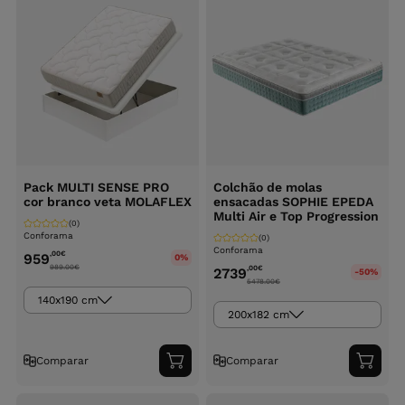
Pack MULTI SENSE PRO
Colchão de molas
cor branco veta MOLAFLEX
ensacadas SOPHIE EPEDA
Multi Air e Top Progression
(0)
Conforama
(0)
Conforama
,00
€
959
0%
989.00
€
,00
€
2739
-50%
5478.00
€
140x190 cm
200x182 cm
Comparar
Comparar
Adicionar
Adici
ao
ao
carrinho
carri