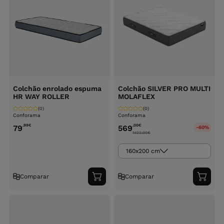
Colchão enrolado espuma
Colchão SILVER PRO MULTI
HR WAY ROLLER
MOLAFLEX
(0)
(0)
Conforama
Conforama
,99
€
,00
€
79
569
-60%
1423.00
€
160x200 cm
Comparar
Comparar
Adicionar
Adici
ao
ao
carrinho
carri