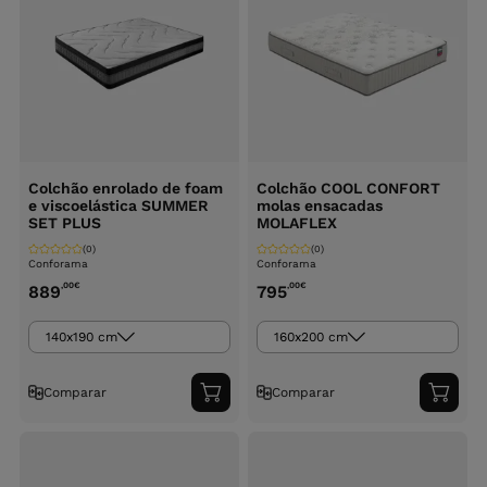
Colchão enrolado de foam
Colchão COOL CONFORT
e viscoelástica SUMMER
molas ensacadas
SET PLUS
MOLAFLEX
(0)
(0)
Conforama
Conforama
,00
€
,00
€
889
795
140x190 cm
160x200 cm
Comparar
Comparar
Adicionar
Adici
ao
ao
carrinho
carri