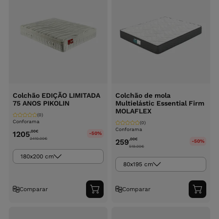
Colchão EDIÇÃO LIMITADA
Colchão de mola
75 ANOS PIKOLIN
Multielástic Essential Firm
MOLAFLEX
(0)
Conforama
(0)
Conforama
,00
€
1205
-50%
2410.00
€
,00
€
259
-50%
519.00
€
180x200 cm
80x195 cm
Comparar
Comparar
Adicionar
Adici
ao
ao
carrinho
carri