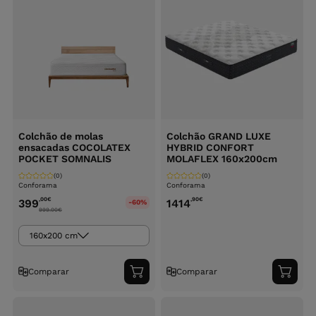
Colchão de molas
Colchão GRAND LUXE
ensacadas COCOLATEX
HYBRID CONFORT
POCKET SOMNALIS
MOLAFLEX 160x200cm
(0)
(0)
Conforama
Conforama
,00
€
,90
€
399
1414
-60%
999.00
€
160x200 cm
Comparar
Comparar
Adicionar
Adici
ao
ao
carrinho
carri