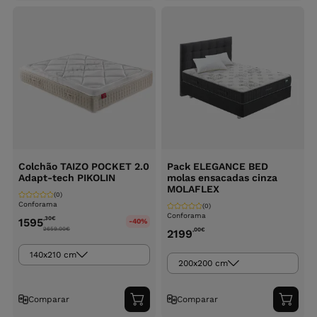
carrinho
carri
Colchão TAIZO POCKET 2.0
Pack ELEGANCE BED
Adapt-tech PIKOLIN
molas ensacadas cinza
MOLAFLEX
(0)
Conforama
(0)
Conforama
,30
€
1595
-40%
2659.00
€
,00
€
2199
140x210 cm
200x200 cm
Comparar
Comparar
Adicionar
Adici
ao
ao