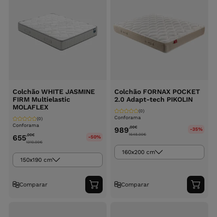
Colchão WHITE JASMINE
Colchão FORNAX POCKET
FIRM Multielastic
2.0 Adapt-tech PIKOLIN
MOLAFLEX
(0)
Conforama
(0)
Conforama
,00
€
989
-35%
1648.00
€
,00
€
655
-50%
1310.00
€
160x200 cm
150x190 cm
Comparar
Comparar
Adicionar
Adici
ao
ao
carrinho
carri