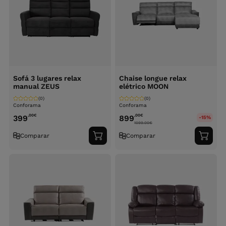
Sofá 3 lugares relax
Chaise longue relax
manual ZEUS
elétrico MOON
(0)
(0)
Conforama
Conforama
,00
€
,00
€
399
899
-15%
1099.00
€
Comparar
Comparar
Adicionar
Adici
ao
ao
carrinho
carri