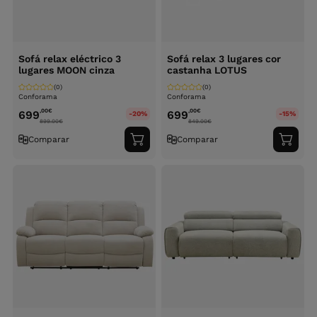
Sofá relax eléctrico 3
Sofá relax 3 lugares cor
lugares MOON cinza
castanha LOTUS
(0)
(0)
Conforama
Conforama
,00
€
,00
€
699
699
-20%
-15%
899.00
€
849.00
€
Comparar
Comparar
Adicionar
Adici
ao
ao
carrinho
carri