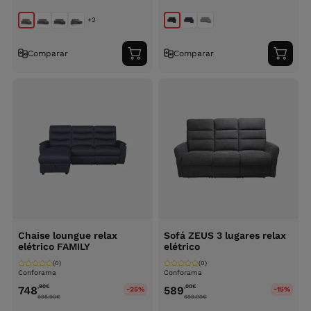
+2
Comparar
Comparar
Adicionar
Adici
ao
ao
carrinho
carri
Chaise loungue relax
Sofá ZEUS 3 lugares relax
elétrico FAMILY
elétrico
(0)
(0)
Conforama
Conforama
,90
€
,00
€
748
589
-25%
-15%
998.90
€
699.00
€