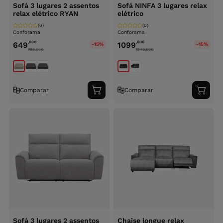
Sofá 3 lugares 2 assentos
Sofá NINFA 3 lugares relax
relax elétrico RYAN
elétrico
(0)
(0)
Conforama
Conforama
,00
€
,00
€
649
1099
-15%
-15%
799.00
€
1349.00
€
Comparar
Comparar
Adicionar
Adici
ao
ao
carrinho
carri
Sofá 3 lugares 2 assentos
Chaise longue relax