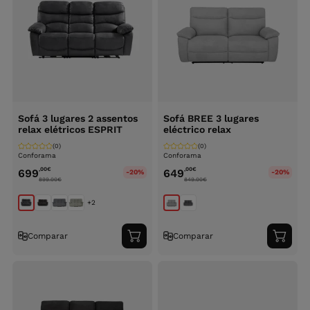
Sofá 3 lugares 2 assentos
Sofá BREE 3 lugares
relax elétricos ESPRIT
eléctrico relax
(0)
(0)
Conforama
Conforama
,00
€
,00
€
699
649
-20%
-20%
899.00
€
849.00
€
+2
Comparar
Comparar
Adicionar
Adici
ao
ao
carrinho
carri