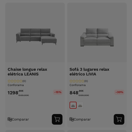
carrinho
carri
Chaise longue relax
Sofá 3 lugares relax
elétrica LEANIS
elétrico LIVIA
(0)
(0)
Conforama
Conforama
,90
€
,90
€
1298
848
-15%
-30%
1598.90
€
1298.90
€
Comparar
Comparar
Adicionar
Adici
ao
ao
carrinho
carri