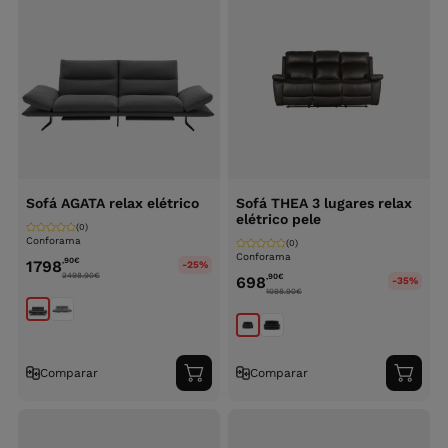
Sofá AGATA relax elétrico
Sofá THEA 3 lugares relax
elétrico pele
(0)
Conforama
(0)
Conforama
,90
€
1798
-25%
2498.90
€
,90
€
698
-35%
1098.90
€
Comparar
Comparar
Adicionar
Adici
ao
ao
carrinho
carri