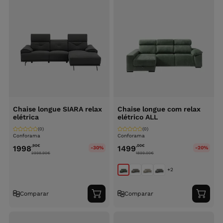
Chaise longue SIARA relax
Chaise longue com relax
elétrica
elétrico ALL
(0)
(0)
Conforama
Conforama
,90
€
,00
€
1998
1499
-30%
-20%
2998.90
€
1899.00
€
+2
Comparar
Comparar
Adicionar
Adici
ao
ao
carrinho
carri