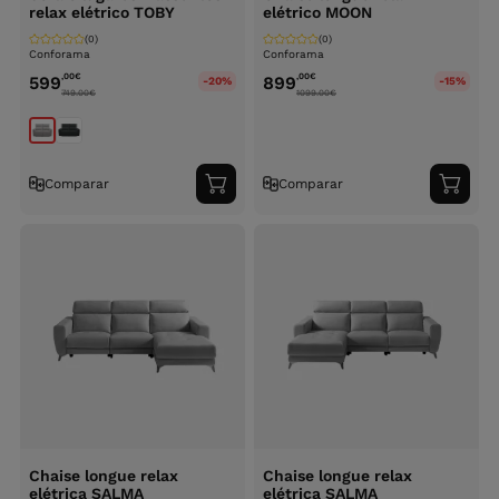
relax elétrico TOBY
elétrico MOON
(0)
(0)
Conforama
Conforama
,00
€
,00
€
599
899
-20%
-15%
749.00
€
1099.00
€
Comparar
Comparar
Adicionar
Adici
ao
ao
carrinho
carri
Chaise longue relax
Chaise longue relax
elétrica SALMA
elétrica SALMA