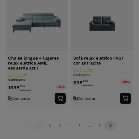
Chaise longue 4 lugares
Sofá relax elétrico FAST
relax elétrica AMIL
cor antracite
esquerda azul
(0)
Conforama
(0)
Conforama
,90
€
698
-20%
898.90
€
,90
€
1698
-15%
2098.90
€
Comparar
Comparar
Adicionar
Adici
ao
ao
carrinho
carri
1
2
3
4
5
...
8