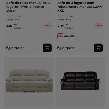
Sofá de relax manual de 3
Sofá de 3 lugares com
lugares RYAN cinzento
relaxamento manual LOAN
claro
XXL
(0)
(0)
Conforama
Conforama
,90
€
,00
€
448
799
-30%
-30%
648.90
€
1149.00
€
Comparar
Comparar
Adicionar
Adici
ao
ao
carrinho
carri