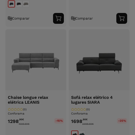
Comparar
Comparar
Adicionar
Adici
ao
ao
carrinho
carri
Chaise longue relax
Sofá relax elétrico 4
elétrica LEANIS
lugares SIARA
(0)
(0)
Conforama
Conforama
,90
€
,90
€
1298
1698
-15%
-25%
1598.90
€
2398.90
€