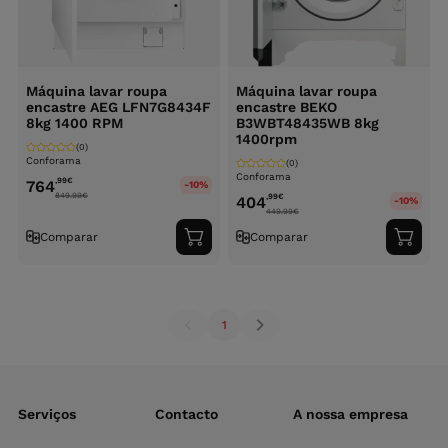
Máquina lavar roupa
Máquina lavar roupa
encastre AEG LFN7G8434F
encastre BEKO
8kg 1400 RPM
B3WBT48435WB 8kg
1400rpm
(0)
Conforama
(0)
Conforama
,99
€
764
-10%
849.99
€
,99
€
404
-10%
449.99
€
Comparar
Comparar
Adicionar
Adici
ao
ao
carrinho
carri
1
Serviços
Contacto
A nossa empresa