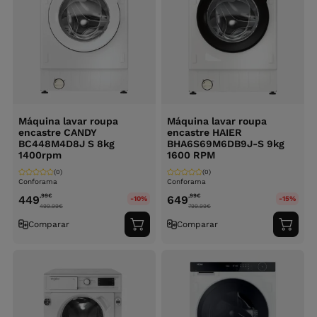
Máquina lavar roupa
Máquina lavar roupa
encastre CANDY
encastre HAIER
BC448M4D8J S 8kg
BHA6S69M6DB9J-S 9kg
1400rpm
1600 RPM
(0)
(0)
Conforama
Conforama
,99
€
,99
€
449
649
-10%
-15%
499.99
€
799.99
€
Comparar
Comparar
Adicionar
Adici
ao
ao
carrinho
carri