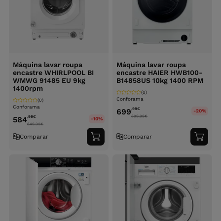
Máquina lavar roupa
Máquina lavar roupa
encastre WHIRLPOOL BI
encastre HAIER HWB100-
WMWG 91485 EU 9kg
B14858US 10kg 1400 RPM
1400rpm
(0)
Conforama
(0)
Conforama
,99
€
699
-20%
899.99
€
,99
€
584
-10%
649.99
€
Comparar
Comparar
Adicionar
Adici
ao
ao
carrinho
carri