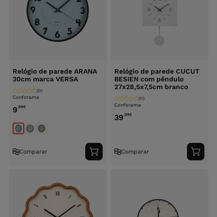
Relógio de parede ARANA
Relógio de parede CUCUT
30cm marca VERSA
BESIEN com pêndulo
27x28,5x7,5cm branco
(0)
Conforama
(0)
Conforama
,99
€
9
,99
€
39
Comparar
Comparar
Adicionar
Adici
ao
ao
carrinho
carri