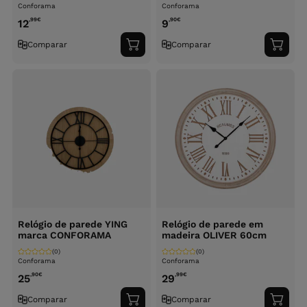
Conforama
Conforama
,99
€
,90
€
12
9
Comparar
Comparar
Adicionar
Adici
ao
ao
carrinho
carri
Relógio de parede YING
Relógio de parede em
marca CONFORAMA
madeira OLIVER 60cm
(0)
(0)
Conforama
Conforama
,90
€
,99
€
25
29
Comparar
Comparar
Adicionar
Adici