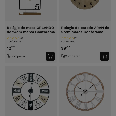
Relógio de mesa ORLANDO
Relógio de parede ARÁN de
de 24cm marca Conforama
57cm marca Conforama
(0)
(0)
Conforama
Conforama
,90
€
,90
€
12
39
Comparar
Comparar
Adicionar
Adici
ao
ao
carrinho
carri