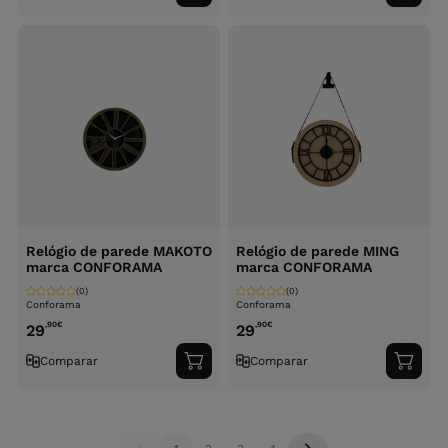
ao
ao
carrinho
carri
Relógio de parede MAKOTO
Relógio de parede MING
marca CONFORAMA
marca CONFORAMA
(0)
(0)
Conforama
Conforama
,90
€
,90
€
29
29
Comparar
Comparar
Adicionar
Adici
ao
ao
carrinho
carri