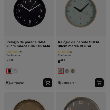
Relógio de parede GAIA
Relógio de parede SOFIA
20cm marca CONFORAMA
30cm marca VERSA
(0)
(0)
Conforama
Conforama
,99
€
,99
€
4
9
Comparar
Comparar
Adicionar
Adici
ao
ao
carrinho
carri