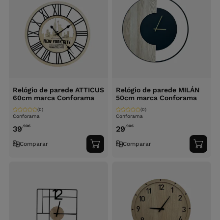
Relógio de parede ATTICUS
Relógio de parede MILÁN
60cm marca Conforama
50cm marca Conforama
(0)
(0)
Conforama
Conforama
,90
€
,90
€
39
29
Comparar
Comparar
Adicionar
Adici
ao
ao
carrinho
carri