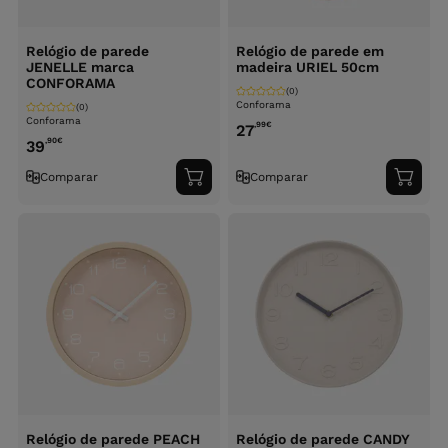
Relógio de parede
Relógio de parede em
JENELLE marca
madeira URIEL 50cm
CONFORAMA
(0)
Conforama
(0)
Conforama
,99
€
27
,90
€
39
Comparar
Comparar
Adicionar
Adici
ao
ao
carrinho
carri
Relógio de parede PEACH
Relógio de parede CANDY