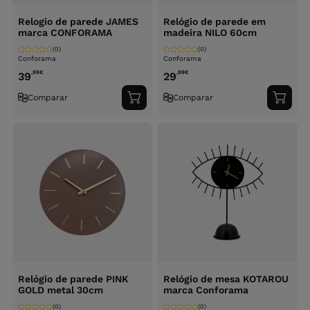
Relogio de parede JAMES
Relógio de parede em
marca CONFORAMA
madeira NILO 60cm
(0)
(0)
Conforama
Conforama
,99
€
,99
€
39
29
Comparar
Comparar
Adicionar
Adici
ao
ao
carrinho
carri
Relógio de parede PINK
Relógio de mesa KOTAROU
GOLD metal 30cm
marca Conforama
(0)
(0)