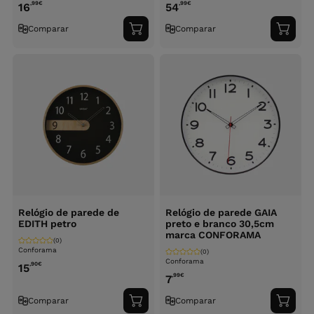
,99
€
,99
€
16
54
Comparar
Comparar
Adicionar
Adici
ao
ao
carrinho
carri
Relógio de parede de
Relógio de parede GAIA
EDITH petro
preto e branco 30,5cm
marca CONFORAMA
(0)
Conforama
(0)
Conforama
,90
€
15
,99
€
7
Comparar
Comparar
Adicionar
Adici