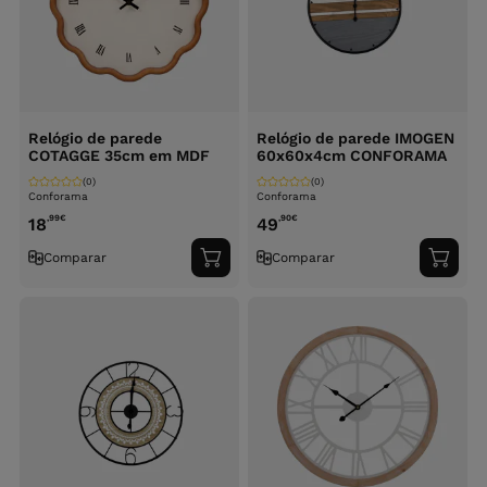
Relógio de parede
Relógio de parede IMOGEN
COTAGGE 35cm em MDF
60x60x4cm CONFORAMA
(0)
(0)
Conforama
Conforama
,99
€
,90
€
18
49
Comparar
Comparar
Adicionar
Adici
ao
ao
carrinho
carri