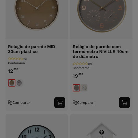
Relógio de parede MID
Relógio de parede com
30cm plástico
termómetro NIVILLE 40cm
de diâmetro
(0)
Conforama
(0)
Conforama
,99
€
12
,99
€
19
Comparar
Comparar
Adicionar
Adici
ao
ao
carrinho
carri