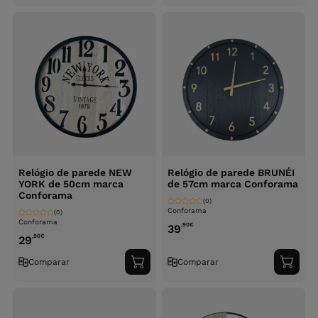
ao
ao
carrinho
carri
Relógio de parede NEW
Relógio de parede BRUNÉI
YORK de 50cm marca
de 57cm marca Conforama
Conforama
(0)
Conforama
(0)
Conforama
,90
€
39
,90
€
29
Comparar
Comparar
Adicionar
Adici
ao
ao
carrinho
carri