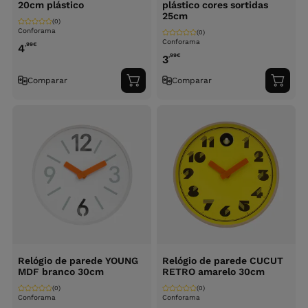
20cm plástico
plástico cores sortidas
25cm
(0)
Conforama
(0)
Conforama
,99
€
4
,99
€
3
Comparar
Comparar
Adicionar
Adici
ao
ao
carrinho
carri
Relógio de parede YOUNG
Relógio de parede CUCUT
MDF branco 30cm
RETRO amarelo 30cm
(0)
(0)
Conforama
Conforama