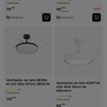
Conforama
Conforama
,99
€
,99
€
79
89
-25%
125.00
€
Comparar
Comparar
Adicionar
Adici
ao
ao
carrinho
carri
Ventilador de teto NEMIA
Ventoinha de teto KORFUS
M LED 30w 107cm 3800LM
LED 30W 50cm de
(0)
diâmetro
Conforama
(0)
,00
€
115
Conforama
,99
€
89