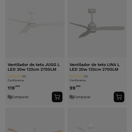
Ventilador de teto JUGG L
Ventilador de teto LINA L
LED 20w 132cm 2700LM
LED 20w 132cm 2700LM
(0)
(0)
Conforama
Conforama
,00
€
,99
€
119
99
Comparar
Comparar
Adicionar
Adici
ao
ao
carrinho
carri