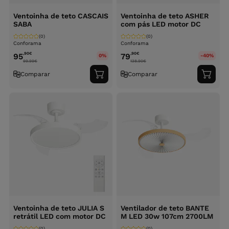
Ventoinha de teto CASCAIS
Ventoinha de teto ASHER
SABA
com pás LED motor DC
(0)
(0)
Conforama
Conforama
,90
€
,90
€
95
79
0%
-40%
99.99
€
138.90
€
Comparar
Comparar
Adicionar
Adici
ao
ao
carrinho
carri
Ventoinha de teto JULIA S
Ventilador de teto BANTE
retrátil LED com motor DC
M LED 30w 107cm 2700LM
(0)
(0)