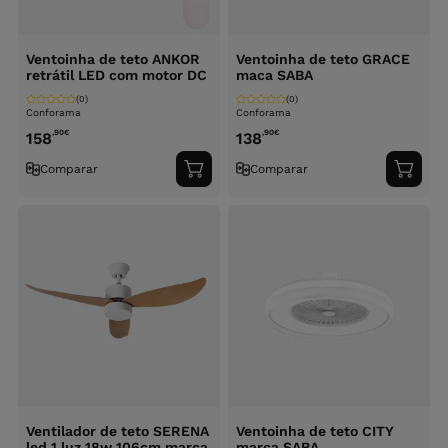
Ventoinha de teto ANKOR
Ventoinha de teto GRACE
retrátil LED com motor DC
maca SABA
(0)
(0)
Conforama
Conforama
,90
€
,90
€
158
138
Comparar
Comparar
Adicionar
Adici
ao
ao
carrinho
carri
Ventilador de teto SERENA
Ventoinha de teto CITY
led 1 luz 18w 106cm marca
marca SABA