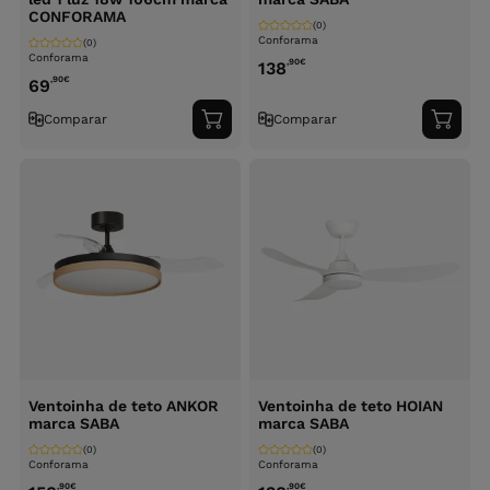
CONFORAMA
(0)
Conforama
(0)
Conforama
,90
€
138
,90
€
69
Comparar
Comparar
Adicionar
Adici
ao
ao
carrinho
carri
Ventoinha de teto ANKOR
Ventoinha de teto HOIAN
marca SABA
marca SABA
(0)
(0)
Conforama
Conforama
,90
€
,90
€