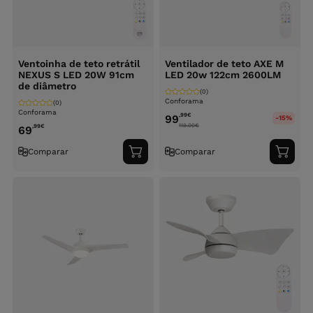
Ventoinha de teto retrátil
Ventilador de teto AXE M
NEXUS S LED 20W 91cm
LED 20w 122cm 2600LM
de diâmetro
(0)
Conforama
(0)
Conforama
,99
€
99
-15%
119.00
€
,99
€
69
Comparar
Comparar
Adicionar
Adici
ao
ao
carrinho
carri