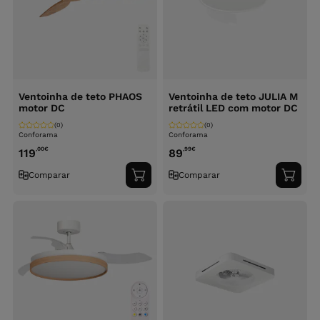
Ventoinha de teto PHAOS
Ventoinha de teto JULIA M
motor DC
retrátil LED com motor DC
(0)
(0)
Conforama
Conforama
,00
€
,99
€
119
89
Comparar
Comparar
Adicionar
Adici
ao
ao
carrinho
carri