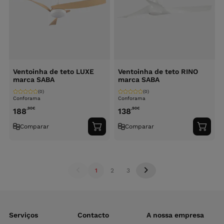
Ventoinha de teto LUXE
Ventoinha de teto RINO
marca SABA
marca SABA
(0)
(0)
Conforama
Conforama
,90
€
,90
€
188
138
Comparar
Comparar
Adicionar
Adici
ao
ao
carrinho
carri
1
2
3
Serviços
Contacto
A nossa empresa