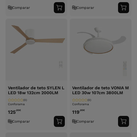
Comparar
Comparar
Adicionar
Adici
ao
ao
carrinho
carri
Ventilador de teto SYLEN L
Ventilador de teto VONIA M
LED 18w 132cm 2000LM
LED 30w 107cm 3800LM
(0)
(0)
Conforama
Conforama
,00
€
,00
€
125
119
Comparar
Comparar
Adicionar
Adici
ao
ao
carrinho
carri