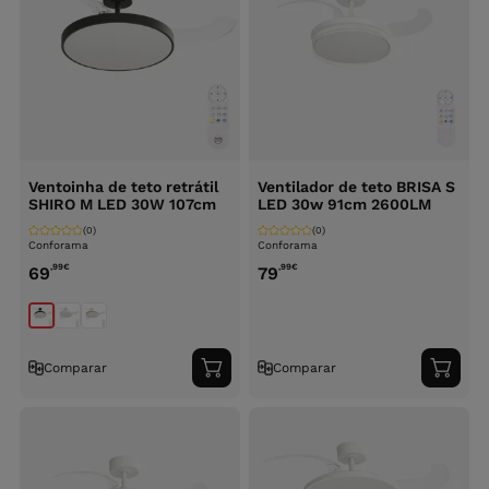
Ventoinha de teto retrátil
Ventilador de teto BRISA S
SHIRO M LED 30W 107cm
LED 30w 91cm 2600LM
(0)
(0)
Conforama
Conforama
,99
€
,99
€
69
79
Comparar
Comparar
Adicionar
Adici
ao
ao
carrinho
carri