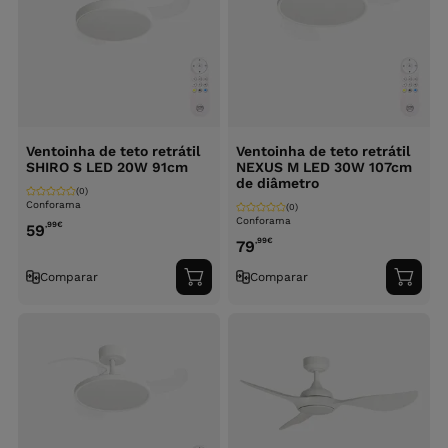
Ventoinha de teto retrátil
Ventoinha de teto retrátil
SHIRO S LED 20W 91cm
NEXUS M LED 30W 107cm
de diâmetro
(0)
Conforama
(0)
Conforama
,99
€
59
,99
€
79
Comparar
Comparar
Adicionar
Adici
ao
ao
carrinho
carri