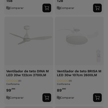
158
128
Comparar
Comparar
Adicionar
Adici
ao
ao
carrinho
carri
Ventilador de teto DINA M
Ventilador de teto BRISA M
LED 20w 122cm 2700LM
LED 30w 107cm 2600LM
(0)
(0)
Conforama
Conforama
,99
€
,99
€
99
89
Comparar
Comparar
Adicionar
Adici
ao
ao
carrinho
carri