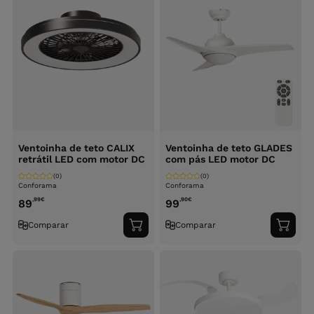
Ventoinha de teto CALIX
Ventoinha de teto GLADES
retrátil LED com motor DC
com pás LED motor DC
(0)
(0)
Conforama
Conforama
,99
€
,90
€
89
99
Comparar
Comparar
Adicionar
Adici
ao
ao
carrinho
carri