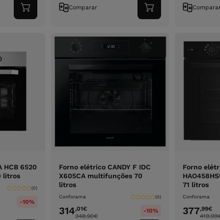
Comparar
Compara
Adicionar
Adicionar
ao
ao
carrinho
carrinho
KA HCB 6520
Forno elétrico CANDY F IDC
Forno elét
litros
X605CA multifunções 70
HAO458HSU
litros
71 litros
(0)
Conforama
Conforama
(0)
-10%
314
377
,01
€
,99
€
-10%
348.90
€
419.99