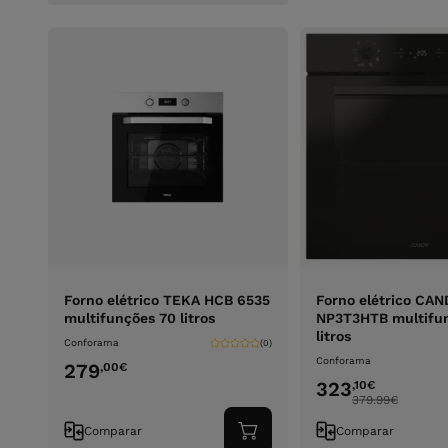
Forno elétrico TEKA HCB 6535
Forno elétrico CA
multifunções 70 litros
NP3T3HTB multifu
litros
Conforama
(0)
Conforama
279
,00
€
323
,10
€
379.99
€
Comparar
Comparar
Adicionar