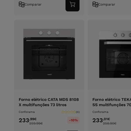
Comparar
Comparar
Adicionar
ao
carrinho
Forno elétrico CATA MDS 8108
Forno elétrico TE
X multifunções 73 litros
SS multifunções 70 
Conforama
Conforama
(0)
233
233
,99
€
,01
€
-10%
259.99
€
258.90
€