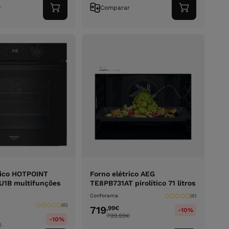
r
Comparar
Adicionar
Adicionar
ao
ao
carrinho
carrinho
rico HOTPOINT
Forno elétrico AEG
1B multifunções
TE8PB731AT pirolítico 71 litros
Conforama
(0)
(0)
719
,99
€
-10%
799.99
€
-10%
€