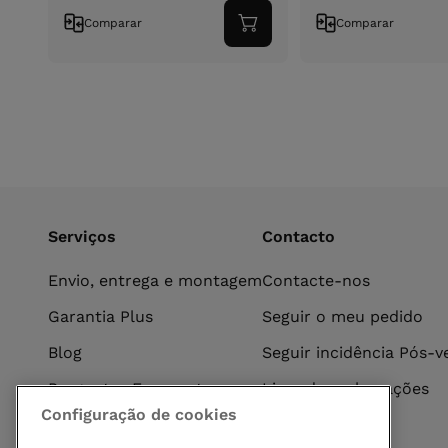
Comparar
Comparar
Adicionar
ao
carrinho
Serviços
Contacto
Envio, entrega e montagem
Contacte-nos
Garantia Plus
Seguir o meu pedido
Blog
Seguir incidência Pós-
Perguntas Frequentes
Livro de reclamações
Configuração de cookies