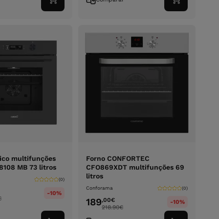
Adicionar
Adicionar
ao
ao
carrinho
carrinho
rico multifunções
Forno CONFORTEC
108 MB 73 litros
CFO869XDT multifunções 69
litros
(0)
Conforama
(0)
-10%
€
189
,00
€
-10%
218.90
€