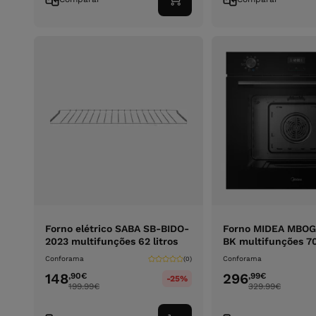
Adicionar
ao
carrinho
Forno elétrico SABA SB-BIDO-
Forno MIDEA MBO
2023 multifunções 62 litros
BK multifunções 70
Conforama
Conforama
(0)
148
296
,90
€
,99
€
-25%
199.99
€
329.99
€