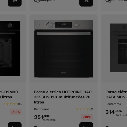
Adicionar
Adicionar
ao
ao
carrinho
carrinho
G2-D2M90
Forno elétrico HOTPOINT HAO
Forno elét
 litros
3K58HSU1 X multifunções 70
CATA MDS 8
litros
Conforama
(0)
Conforama
(0)
314
,99
€
-10%
349.99
251
,99
€
-10%
279.99
€