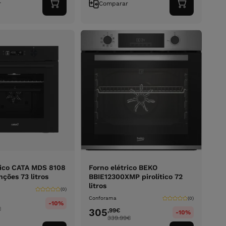
r
Comparar
Adicionar
Adicionar
ao
ao
carrinho
carrinho
rico CATA MDS 8108
Forno elétrico BEKO
ções 73 litros
BBIE12300XMP pirolítico 72
litros
(0)
Conforama
(0)
-10%
€
305
,99
€
-10%
339.99
€