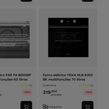
ao
ao
carrinho
carrinho
rico FAR FA BIDOMF
Forno elétrico TEKA HLB 8302
funções 60 litros
BK multifunções 70 litros
Conforama
(0)
(0)
319
,00
€
-10%
-10%
€
359.99
€
r
Comparar
Adicionar
Adicionar