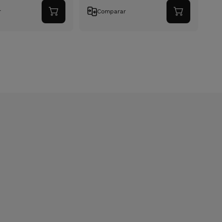
r
Comparar
Adicionar
Adicionar
ao
ao
carrinho
carrinho