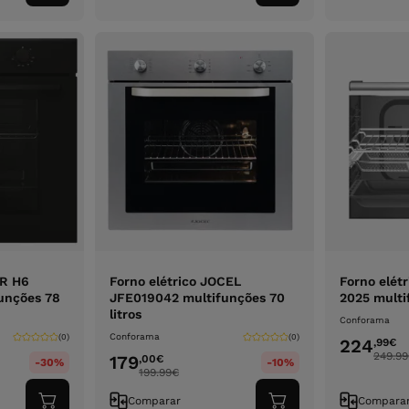
ao
ao
carrinho
carrinho
ER H6
Forno elétrico JOCEL
Forno elét
unções 78
JFE019042 multifunções 70
2025 multi
litros
Conforama
Conforama
(0)
(0)
224
,99
€
249.99
179
,00
€
-30%
-10%
199.99
€
Comparar
Compara
Adicionar
Adicionar