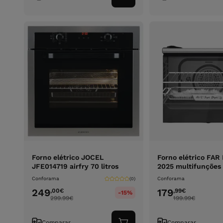
ao
carrinho
Forno elétrico JOCEL
Forno elétrico FAR
JFE014719 airfry 70 litros
2025 multifunções 
Conforama
Conforama
(0)
249
179
,00
€
,99
€
-15%
299.99
€
199.99
€
Comparar
Comparar