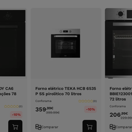
NDY CA6
Forno elétrico TEKA HCB 6535
Forno elét
nções 78
P SS pirolítico 70 litros
BBIE12300
72 litros
Conforama
(0)
Conforama
(0)
359
,99
€
-10%
399.99
€
206
,99
€
-10%
229.99
Comparar
Compara
Adicionar
Adicionar