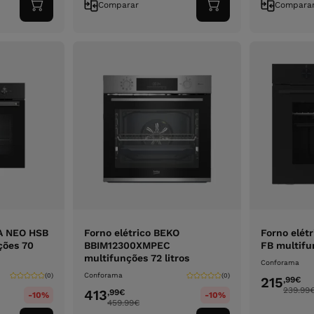
Comparar
Compara
Adicionar
Adicionar
ao
ao
carrinho
carrinho
KA NEO HSB
Forno elétrico BEKO
Forno elét
ções 70
BBIM12300XMPEC
FB multifun
multifunções 72 litros
Conforama
Conforama
(0)
(0)
215
,99
€
239.99
413
,99
€
-10%
-10%
459.99
€