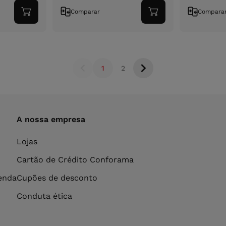
Comparar
Compara
Adicionar
Adicionar
ao
ao
carrinho
carrinho
1
2
A nossa empresa
Lojas
Cartão de Crédito Conforama
venda
Cupões de desconto
Conduta ética