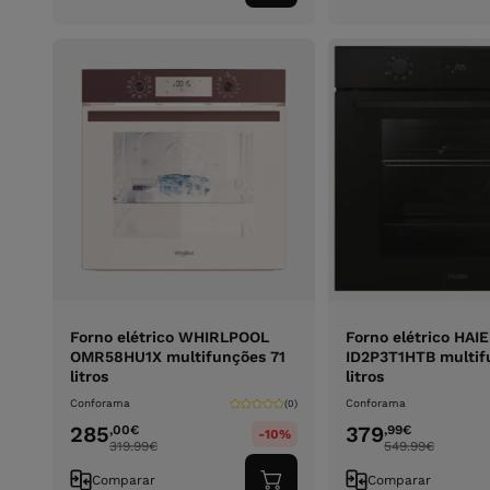
ao
carrinho
Forno elétrico WHIRLPOOL
Forno elétrico HAI
OMR58HU1X multifunções 71
ID2P3T1HTB multif
litros
litros
Conforama
Conforama
(0)
285
379
,00
€
,99
€
-10%
319.99
€
549.99
€
Comparar
Comparar
Adicionar