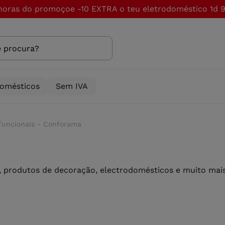
horas do promoçoe -10 EXTRA o teu eletrodoméstico
1d 9
domésticos
Sem IVA
funcionais - Conforama
 produtos de decoração, electrodomésticos e muito mais 