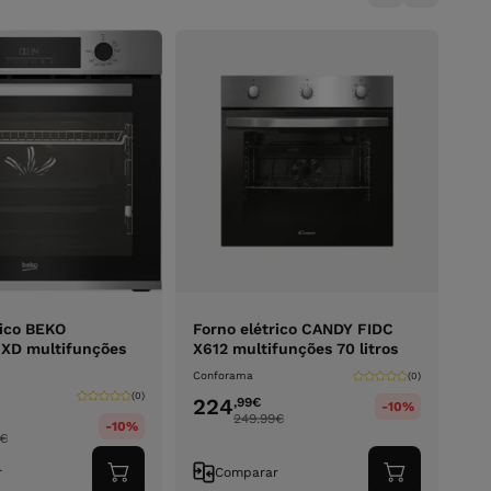
rico BEKO
Forno elétrico CANDY FIDC
1XD multifunções
X612 multifunções 70 litros
Conforama
(0)
(0)
224
,99
€
-10%
249.99
€
-10%
€
r
Comparar
Adicionar
Adicionar