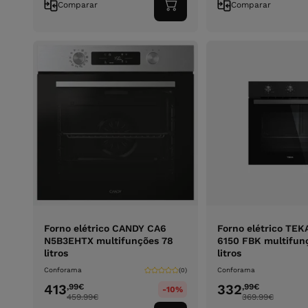
Comparar
Comparar
Adicionar
ao
carrinho
Forno elétrico CANDY CA6
Forno elétrico TE
N5B3EHTX multifunções 78
6150 FBK multifun
litros
litros
Conforama
Conforama
(0)
413
332
,99
€
,99
€
-10%
459.99
€
369.99
€