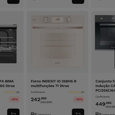
ao
ao
carrinho
carrinho
 FA BIMA
Forno INDESIT IO 258HS B
Conjunto f
60 litros
multifunções 71 litros
indução C
PCI25XCI6
Conforama
(0)
(0)
Conforama
242
,99
€
-10%
-10%
269.99
€
449
,99
€
499.99
Comparar
Compara