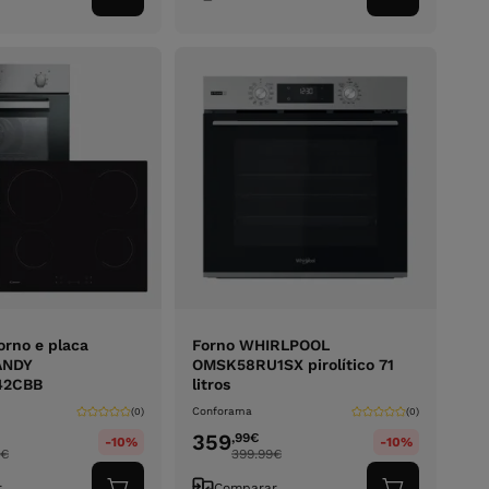
ao
ao
carrinho
carrinho
orno e placa
Forno WHIRLPOOL
ANDY
OMSK58RU1SX pirolítico 71
42CBB
litros
Conforama
(0)
(0)
359
,99
€
-10%
-10%
€
399.99
€
r
Comparar