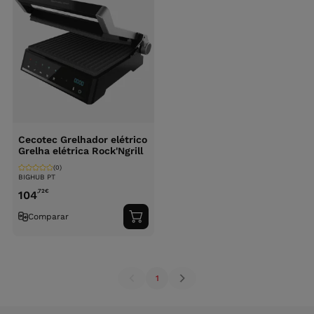
Cecotec Grelhador elétrico
Grelha elétrica Rock'Ngrill
(0)
BIGHUB PT
,72
€
104
Comparar
Adicionar
ao
carrinho
1