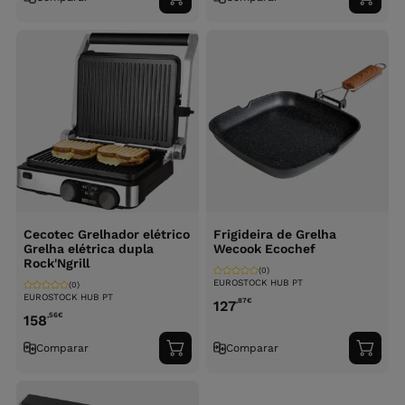
Adicionar
Adici
ao
ao
carrinho
carri
Cecotec Grelhador elétrico
Frigideira de Grelha
Grelha elétrica dupla
Wecook Ecochef
Rock'Ngrill
(0)
EUROSTOCK HUB PT
(0)
EUROSTOCK HUB PT
,87
€
127
,56
€
158
Comparar
Comparar
Adicionar
Adici
ao
ao
carrinho
carri