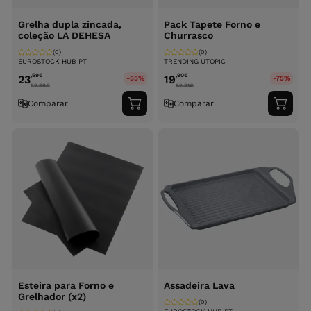
Grelha dupla zincada,
Pack Tapete Forno e
coleção LA DEHESA
Churrasco
(0)
(0)
EUROSTOCK HUB PT
TRENDING UTOPIC
,59
€
,90
€
23
19
-55%
-75%
52.99
€
92.21
€
Comparar
Comparar
Adicionar
Adici
ao
ao
carrinho
carri
Esteira para Forno e
Assadeira Lava
Grelhador (x2)
(0)