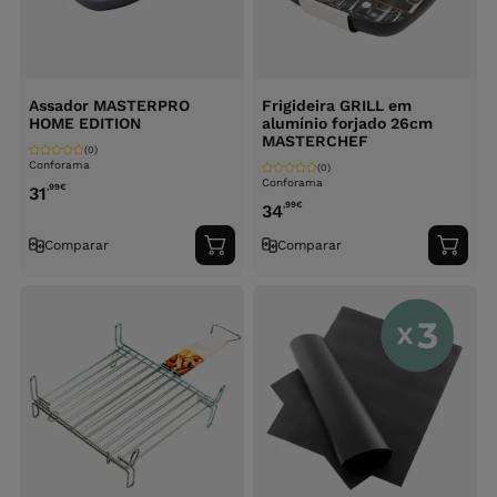
Assador MASTERPRO
Frigideira GRILL em
HOME EDITION
alumínio forjado 26cm
MASTERCHEF
(0)
Conforama
(0)
Conforama
,99
€
31
,99
€
34
Comparar
Comparar
Adicionar
Adici
ao
ao
carrinho
carri