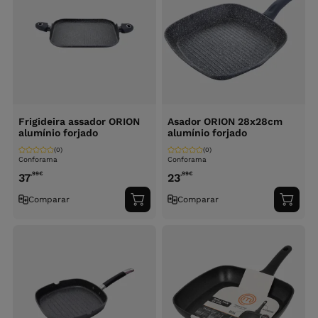
Frigideira assador ORION
Asador ORION 28x28cm
alumínio forjado
alumínio forjado
(0)
(0)
Conforama
Conforama
,99
€
,99
€
37
23
Comparar
Comparar
Adicionar
Adici
ao
ao
carrinho
carri