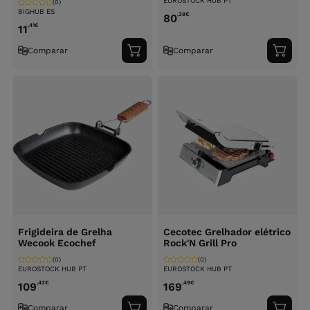
EUROSTOCK HUB PT
(0)
BIGHUB ES
,38
€
80
,41
€
11
Comparar
Comparar
Adicionar
Adici
ao
ao
carrinho
carri
Frigideira de Grelha
Cecotec Grelhador elétrico
Wecook Ecochef
Rock'N Grill Pro
(0)
(0)
EUROSTOCK HUB PT
EUROSTOCK HUB PT
,43
€
,49
€
109
169
Comparar
Comparar